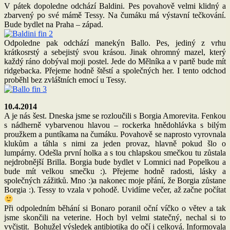
V pátek dopoledne odchází Baldini. Pes povahově velmi klidný a
zbarvený po své mámě Tessy. Na čumáku má výstavní tečkování.
Bude bydlet na Praha – západ.
Odpoledne pak odchází manekýn Ballo. Pes, jediný z vrhu
krátkosrstý a sebejistý svou krásou. Jinak ohromný mazel, který
každý ráno dobýval moji postel. Jede do Mělníka a v partě bude mít
ridgebacka. Přejeme hodně štěstí a společných her. I tento odchod
proběhl bez zvláštních emocí u Tessy.
10.4.2014
A je nás šest. Dneska jsme se rozloučili s Borgia Amorevita. Fenkou
s nádherně vybarvenou hlavou – rockerka hnědohlávka s bilým
proužkem a puntíkama na čumáku. Povahově se naprosto vyrovnala
klukům a táhla s nimi za jeden provaz, hlavně pokud šlo o
lumpárny. Odešla první holka a s tou chlapskou smečkou tu zůstala
nejdrobnější Brilla. Borgia bude bydlet v Lomnici nad Popelkou a
bude mít velkou smečku :). Přejeme hodně radosti, lásky a
společných zážitků. Mno :)a nakonec moje přání, že Borgia zůstane
Borgia :). Tessy to vzala v pohodě. Uvidíme večer, až začne počítat
Při odpoledním běhání si Bonaro poranil oční víčko o větev a tak
jsme skončili na veterine. Hoch byl velmi statečný, nechal si to
vyčistit. Bohužel výsledek antibiotika do očí i celková. Informovala