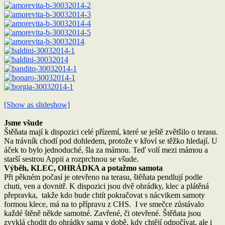
[Show as slideshow]
Jsme všude
Štěňata mají k dispozici celé přízemí, které se ještě zvětšilo o terasu.
Na trávník chodí pod dohledem, protože v křoví se těžko hledají. U
áček to bylo jednoduché, šla za mámou. Teď volí mezi mámou a
starší sestrou Appii a rozprchnou se všude.
Výběh, KLEC, OHRÁDKA a potažmo samota
Při pěkném počasí je otevřeno na terasu, štěňata pendlují podle
chuti, ven a dovnitř. K dispozici jsou dvě ohrádky, klec a plátěná
přepravka, takže kdo bude chtít pokračovat s nácvikem samoty
formou klece, má na to přípravu z CHS. I ve smečce zůstávalo
každé štěně někde samotné. Zavřené, či otevřené. Štěňata jsou
zvyklá chodit do ohrádky sama v době, kdy chtějí odpočívat, ale i