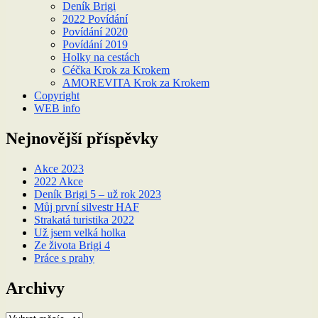
Deník Brigi
2022 Povídání
Povídání 2020
Povídání 2019
Holky na cestách
Céčka Krok za Krokem
AMOREVITA Krok za Krokem
Copyright
WEB info
Nejnovější příspěvky
Akce 2023
2022 Akce
Deník Brigi 5 – už rok 2023
Můj první silvestr HAF
Strakatá turistika 2022
Už jsem velká holka
Ze života Brigi 4
Práce s prahy
Archivy
Archivy