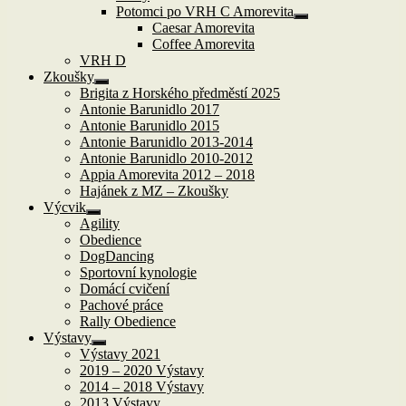
Potomci po VRH C Amorevita
Zobrazit
Caesar Amorevita
podřazené
Coffee Amorevita
položky
VRH D
Zkoušky
Zobrazit
Brigita z Horského předměstí 2025
podřazené
Antonie Barunidlo 2017
položky
Antonie Barunidlo 2015
Antonie Barunidlo 2013-2014
Antonie Barunidlo 2010-2012
Appia Amorevita 2012 – 2018
Hajánek z MZ – Zkoušky
Výcvik
Zobrazit
Agility
podřazené
Obedience
položky
DogDancing
Sportovní kynologie
Domácí cvičení
Pachové práce
Rally Obedience
Výstavy
Zobrazit
Výstavy 2021
podřazené
2019 – 2020 Výstavy
položky
2014 – 2018 Výstavy
2013 Výstavy