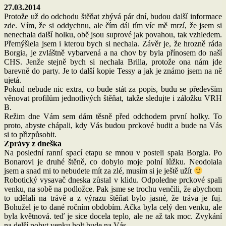
27.03.2014
Protože už do odchodu štěňat zbývá pár dní, budou další informace
zde. Vím, že si oddychnu, ale čím dál tím víc mě mrzí, že jsem si
nenechala další holku, obě jsou suprové jak povahou, tak vzhledem.
Přemýšlela jsem i kterou bych si nechala. Závěr je, že hrozně ráda
Borgia, je zvláštně vybarvená a na chov by byla přínosem do naší
CHS. Jenže stejně bych si nechala Brilla, protože ona nám jde
barevně do party. Je to další kopie Tessy a jak je známo jsem na ně
ujetá.
Pokud nebude nic extra, co bude stát za popis, budu se především
věnovat profilům jednotlivých štěňat, takže sledujte i záložku VRH
B.
Režim dne Vám sem dám těsně před odchodem první holky. To
proto, abyste chápali, kdy Vás budou prckové budit a bude na Vás
si to přizpůsobit.
Zprávy z dneška
Na poslední ranní spací etapu se mnou v posteli spala Borgia. Po
Bonarovi je druhé štěně, co dobylo moje polní lůžku. Neodolala
jsem a snad mi to nebudete mít za zlé, musím si je ještě užít
Robotický vysavač dneska zůstal v klidu. Odpoledne prckové spali
venku, na sobě na podložce. Pak jsme se trochu venčili, že abychom
to udělali na trávě a z výrazu štěňat bylo jasné, že tráva je fuj.
Bohužel je to dané ročním obdobím. Ačka byla celý den venku, ale
byla květnová. teď je sice docela teplo, ale ne až tak moc. Zvykání
na delší pobyt venku holt bude na Vás.