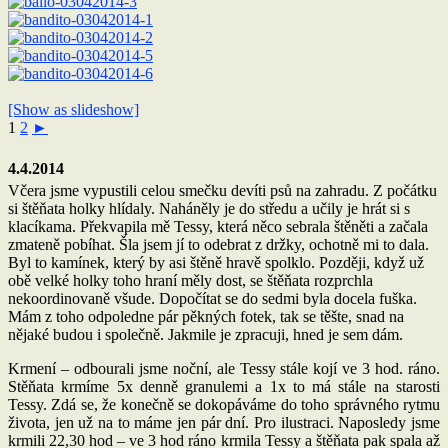
[Show as slideshow]
1
2
►
4.4.2014
Včera jsme vypustili celou smečku devíti psů na zahradu. Z počátku
si štěňata holky hlídaly. Naháněly je do středu a učily je hrát si s
klacíkama. Překvapila mě Tessy, která něco sebrala štěněti a začala
zmateně pobíhat. Šla jsem jí to odebrat z držky, ochotně mi to dala.
Byl to kamínek, který by asi štěně hravě spolklo. Později, když už
obě velké holky toho hraní měly dost, se štěňata rozprchla
nekoordinovaně všude. Dopočítat se do sedmi byla docela fuška.
Mám z toho odpoledne pár pěkných fotek, tak se těšte, snad na
nějaké budou i společně. Jakmile je zpracuji, hned je sem dám.
Krmení – odbourali jsme noční, ale Tessy stále kojí ve 3 hod. ráno.
Stěňata krmíme 5x denně granulemi a 1x to má stále na starosti
Tessy. Zdá se, že konečně se dokopáváme do toho správného rytmu
života, jen už na to máme jen pár dní. Pro ilustraci. Naposledy jsme
krmili 22,30 hod – ve 3 hod ráno krmila Tessy a štěňata pak spala až