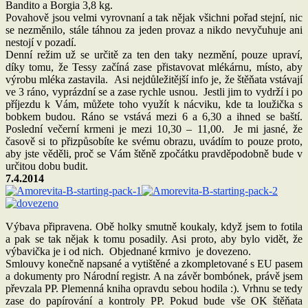
Bandito a Borgia 3,8 kg.
Povahově jsou velmi vyrovnaní a tak nějak všichni pořad stejní, nic
se nezměnilo, stále táhnou za jeden provaz a nikdo nevyčuhuje ani
nestojí v pozadí.
Denní režim už se určitě za ten den taky nezmění, pouze upraví,
díky tomu, že Tessy začíná zase přistavovat mlékárnu, místo, aby
výrobu mléka zastavila. Asi nejdůležitější info je, že štěňata vstávají
ve 3 ráno, vyprázdní se a zase rychle usnou. Jestli jim to vydrží i po
příjezdu k Vám, můžete toho využít k nácviku, kde ta loužička s
bobkem budou. Ráno se vstává mezi 6 a 6,30 a ihned se baští.
Poslední večerní krmeni je mezi 10,30 – 11,00. Je mi jasné, že
časově si to přizpůsobíte ke svému obrazu, uvádím to pouze proto,
aby jste věděli, proč se Vám štěně zpočátku pravděpodobně bude v
určitou dobu budit.
7.4.2014
Výbava připravena. Obě holky smutně koukaly, když jsem to fotila
a pak se tak nějak k tomu posadily. Asi proto, aby bylo vidět, že
výbavička je i od nich. Objednané krmivo je dovezeno.
Smlouvy konečně napsané a vytištěné a zkompletované s EU pasem
a dokumenty pro Národní registr. A na závěr bombónek, právě jsem
převzala PP. Plemenná kniha opravdu sebou hodila :). Vrhnu se tedy
zase do papírování a kontroly PP. Pokud bude vše OK štěňata