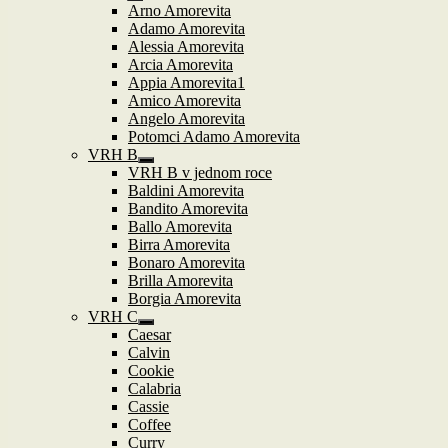
podřazené
Zobrazit
Arno Amorevita
položky
podřazené
Adamo Amorevita
položky
Alessia Amorevita
Arcia Amorevita
Appia Amorevita1
Amico Amorevita
Angelo Amorevita
Potomci Adamo Amorevita
VRH B
Zobrazit
VRH B v jednom roce
podřazené
Baldini Amorevita
položky
Bandito Amorevita
Ballo Amorevita
Birra Amorevita
Bonaro Amorevita
Brilla Amorevita
Borgia Amorevita
VRH C
Zobrazit
Caesar
podřazené
Calvin
položky
Cookie
Calabria
Cassie
Coffee
Curry