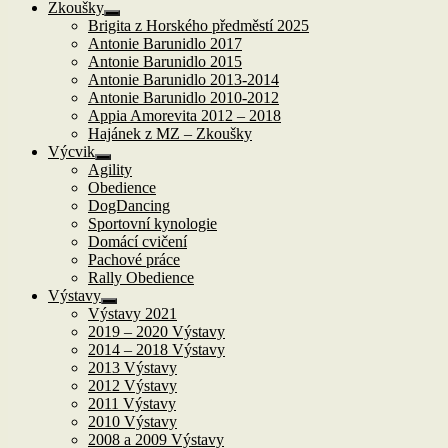
Zkoušky
Zobrazit
Brigita z Horského předměstí 2025
podřazené
Antonie Barunidlo 2017
položky
Antonie Barunidlo 2015
Antonie Barunidlo 2013-2014
Antonie Barunidlo 2010-2012
Appia Amorevita 2012 – 2018
Hajánek z MZ – Zkoušky
Výcvik
Zobrazit
Agility
podřazené
Obedience
položky
DogDancing
Sportovní kynologie
Domácí cvičení
Pachové práce
Rally Obedience
Výstavy
Zobrazit
Výstavy 2021
podřazené
2019 – 2020 Výstavy
položky
2014 – 2018 Výstavy
2013 Výstavy
2012 Výstavy
2011 Výstavy
2010 Výstavy
2008 a 2009 Výstavy