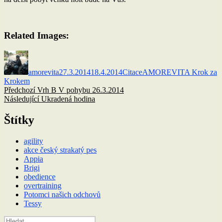
Related Images:
Autor:
Publikováno:
Formát:
Rubriky:
amorevita
27.3.2014
18.4.2014
Citace
AMOREVITA Krok za
Krokem
Navigace
Předchozí
Předchozí
Vrh B V pohybu 26.3.2014
příspěvek:
Následující
Následující
Ukradená hodina
pro
příspěvek:
příspěvek
Štítky
agility
akce český strakatý pes
Appia
Brigi
obedience
overtraining
Potomci našich odchovů
Tessy
Hledat: