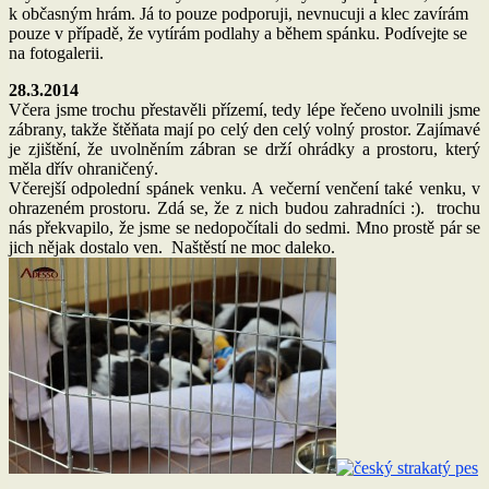
k občasným hrám. Já to pouze podporuji, nevnucuji a klec zavírám
pouze v případě, že vytírám podlahy a během spánku. Podívejte se
na fotogalerii.
28.3.2014
Včera jsme trochu přestavěli přízemí, tedy lépe řečeno uvolnili jsme
zábrany, takže štěňata mají po celý den celý volný prostor. Zajímavé
je zjištění, že uvolněním zábran se drží ohrádky a prostoru, který
měla dřív ohraničený.
Včerejší odpolední spánek venku. A večerní venčení také venku, v
ohrazeném prostoru. Zdá se, že z nich budou zahradníci :). trochu
nás překvapilo, že jsme se nedopočítali do sedmi. Mno prostě pár se
jich nějak dostalo ven. Naštěstí ne moc daleko.