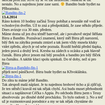
nestalo. No a najednou jsme zase sami.
Bandito bude bydlet na
Příbramsku.
13.4.2014
Ráno kolem 10 hodiny začíná Tessy pobíhat a neustále mě vodí ke
vchodovým dveřím. Už to zná a předpokládá, že zase někdo přijede.
Dnes avizuje cca 30 min. předem.
Máme doma už jen dva téměř barevně, ale i povahově stejné štěňata
Birra a Bandito. Poznávací znamení, který měl Birra při narození,
bilý flek na zátylku pomalu zmizel a tak jsem vždy musela kluky
videt zpředu, abych je od sebe poznala. Rozdil hnědá přední tlapka,
jeden pravá a druhý levá. Kresba na zádech u ocásku a pak hlavně
čumák. Birra přece jenom má bilý proužek a bandito jen bilý flíček
na čumáku. A takhle kluci spolu spinkali. Do té doby, než si pro
Birra
přijeli noví páníčkové. Birra bude bydlet na Křivoklátsku.
Do zítra tu máme ještě Bandito.
Tak alespoň malá náplast. Je tu najednou hrobové ticho a já zjišťuji,
že ten stěněcí kravál mi tak nějak chybí. Asi budu muset přehodnotit
situaci a naplánovat Céčka s Appia. Po odchodu Birra jsem s Tessy
absolvovala po dlouhé době procházku. To bylo radosti :). No a teď
už je rozmontovaná porodnice a my se tak nějak chystáme do