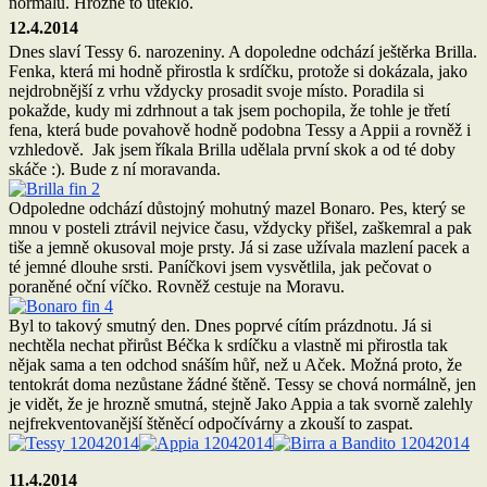
normálu. Hrozně to uteklo.
12.4.2014
Dnes slaví Tessy 6. narozeniny. A dopoledne odchází ještěrka Brilla.
Fenka, která mi hodně přirostla k srdíčku, protože si dokázala, jako
nejdrobnější z vrhu vždycky prosadit svoje místo. Poradila si
pokažde, kudy mi zdrhnout a tak jsem pochopila, že tohle je třetí
fena, která bude povahově hodně podobna Tessy a Appii a rovněž i
vzhledově. Jak jsem říkala Brilla udělala první skok a od té doby
skáče :). Bude z ní moravanda.
Odpoledne odchází důstojný mohutný mazel Bonaro. Pes, který se
mnou v posteli ztrávil nejvice času, vždycky přišel, zaškemral a pak
tiše a jemně okusoval moje prsty. Já si zase užívala mazlení pacek a
té jemné dlouhe srsti. Paníčkovi jsem vysvětlila, jak pečovat o
poraněné oční víčko. Rovněž cestuje na Moravu.
Byl to takový smutný den. Dnes poprvé cítím prázdnotu. Já si
nechtěla nechat přirůst Béčka k srdíčku a vlastně mi přirostla tak
nějak sama a ten odchod snáším hůř, než u Aček. Možná proto, že
tentokrát doma nezůstane žádné štěně. Tessy se chová normálně, jen
je vidět, že je hrozně smutná, stejně Jako Appia a tak svorně zalehly
nejfrekventovanější štěněcí odpočívárny a zkouší to zaspat.
11.4.2014