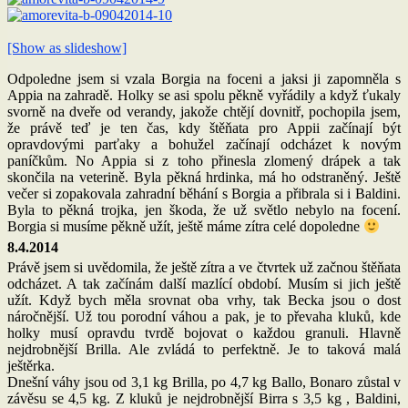
[Show as slideshow]
Odpoledne jsem si vzala Borgia na foceni a jaksi ji zapomněla s
Appia na zahradě. Holky se asi spolu pěkně vyřádily a když ťukaly
svorně na dveře od verandy, jakože chtějí dovnitř, pochopila jsem,
že právě teď je ten čas, kdy štěňata pro Appii začínají být
opravdovými parťaky a bohužel začínají odcházet k novým
paníčkům. No Appia si z toho přinesla zlomený drápek a tak
skončila na veterině. Byla pěkná hrdinka, má ho odstraněný. Ještě
večer si zopakovala zahradní běhání s Borgia a přibrala si i Baldini.
Byla to pěkná trojka, jen škoda, že už světlo nebylo na focení.
Borgia si musíme pěkně užít, ještě máme zítra celé dopoledne
8.4.2014
Právě jsem si uvědomila, že ještě zítra a ve čtvrtek už začnou štěňata
odcházet. A tak začínám další mazlící období. Musím si jich ještě
užít. Když bych měla srovnat oba vrhy, tak Becka jsou o dost
náročnější. Už tou porodní váhou a pak, je to převaha kluků, kde
holky musí opravdu tvrdě bojovat o každou granuli. Hlavně
nejdrobnější Brilla. Ale zvládá to perfektně. Je to taková malá
ještěrka.
Dnešní váhy jsou od 3,1 kg Brilla, po 4,7 kg Ballo, Bonaro zůstal v
závěsu se 4,5 kg. Z kluků je nejdrobnější Birra s 3,5 kg , Baldini,