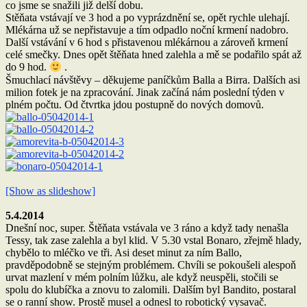
co jsme se snažili již delší dobu.
Stěňata vstávají ve 3 hod a po vyprázdnění se, opět rychle ulehají.
Mlékárna už se nepřistavuje a tím odpadlo noční krmení nadobro.
Další vstávání v 6 hod s přistavenou mlékárnou a zároveň krmení
celé smečky. Dnes opět štěňata hned zalehla a mě se podařilo spát až
do 9 hod.
.
Šmuchlací návštěvy – děkujeme paníčkům Balla a Birra. Dalších asi
milion fotek je na zpracování. Jinak začíná nám poslední týden v
plném počtu. Od čtvrtka jdou postupně do nových domovů.
[Show as slideshow]
5.4.2014
Dnešní noc, super. Štěňata vstávala ve 3 ráno a když tady nenašla
Tessy, tak zase zalehla a byl klid. V 5.30 vstal Bonaro, zřejmě hlady,
chybělo to mléčko ve tři. Asi deset minut za ním Ballo,
pravděpodobně se stejným problémem. Chvíli se pokoušeli alespoň
urvat mazlení v mém polním lůžku, ale když neuspěli, stočili se
spolu do klubíčka a znovu to zalomili. Dalším byl Bandito, postaral
se o ranní show. Prostě musel a odnesl to robotický vysavač.