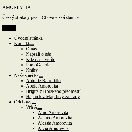
Přejít
AMOREVITA
k
Český strakatý pes – Chovatelská stanice
obsahu
webu
Menu
Úvodní stránka
Kontakt
Zobrazit
O nás
podřazené
Napsali o nás
položky
Kde nás uvidíte
PhotoGalerie
Knihy
Naše smečka
Zobrazit
Antonie Barunidlo
podřazené
Appia Amorevita
položky
Brigita z Horského předměstí
Hajánek z Majklovy zahrady
Odchovy
Zobrazit
Vrh A
podřazené
Zobrazit
Arno Amorevita
položky
podřazené
Adamo Amorevita
položky
Alessia Amorevita
Arcia Amorevita