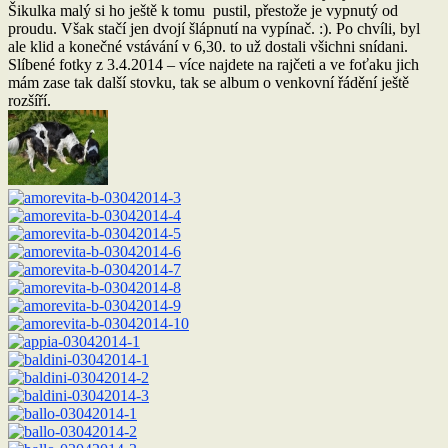
Šikulka malý si ho ještě k tomu pustil, přestože je vypnutý od
proudu. Však stačí jen dvojí šlápnutí na vypínač. :). Po chvíli, byl
ale klid a konečné vstávání v 6,30. to už dostali všichni snídani.
Slíbené fotky z 3.4.2014 – více najdete na rajčeti a ve foťaku jich
mám zase tak další stovku, tak se album o venkovní řádění ještě
rozšíří.