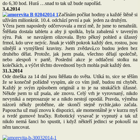
do 6,30 hod. Hurá …snad to tak už bude napořád.
3.4.2014
Začínám počítat hodiny a každé štěně si
užívám milionkrát. 10.4. odchází první a pak jeden za druhým.
Včera jsem naposledy odčervovala a mrzí mě, že jsme to nenahráli.
Štěňata dostala tabletu a aby ji spolkla, byla zabalená v taveným
sýru. Pak se navzájem olizovala. Byto pěkný pohled a úžasný
frmol, kdo urve nejvíc. Jinak je vidět pokrok každý den, rostou, jsou
silnější a vymýšlení kraviny. Jsem zvědavá,co budou jeden bez
druhého dělat. Protože, jak jsem psala, všechno dělají společně,
nebo alespoň v partě, Poslední akce je odtlačení stolku na
kolečkách, a výčet těchto dovedností bych mohla psát každý den.
31.3.2014
Ode dneška za 14 dní jsou štěňata do světa. Utíká to, sice se těším
že se konečně pořádně vyspím, ale co vím jistě, budou mi chybět.
Každý je svým způsobem originál a to je na strakáčích úžasné.
Někde jsem to už psala, ale znovu. Celý vrh je vyrovnaný, nikdo
nevyniká a neprosazuje se a nikdo nestojí opodál. Pravda, výměna
názorů někdy proběhne, ale skončí stejně rychle,jako začala.
Papoucha už mají znovu k dispozici, ale momentálně je v kurzu myš
a tvrdé gumové hračky. Robotický vysavač je vypnutý a tak už
nikdo nemá šanci ho spustit, i když někteří jedinci se pokouší na
něm tancovat.