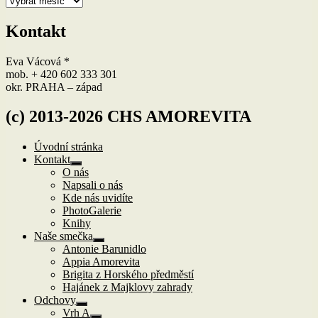
Kontakt
Eva Vácová *
mob. + 420 602 333 301
okr. PRAHA – západ
(c) 2013-2026 CHS AMOREVITA
Úvodní stránka
Kontakt
Zobrazit
O nás
podřazené
Napsali o nás
položky
Kde nás uvidíte
PhotoGalerie
Knihy
Naše smečka
Zobrazit
Antonie Barunidlo
podřazené
Appia Amorevita
položky
Brigita z Horského předměstí
Hajánek z Majklovy zahrady
Odchovy
Zobrazit
Vrh A