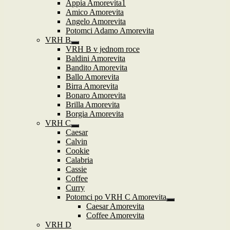
Appia Amorevita1
Amico Amorevita
Angelo Amorevita
Potomci Adamo Amorevita
VRH B
Zobrazit
VRH B v jednom roce
podřazené
Baldini Amorevita
položky
Bandito Amorevita
Ballo Amorevita
Birra Amorevita
Bonaro Amorevita
Brilla Amorevita
Borgia Amorevita
VRH C
Zobrazit
Caesar
podřazené
Calvin
položky
Cookie
Calabria
Cassie
Coffee
Curry
Potomci po VRH C Amorevita
Zobrazit
Caesar Amorevita
podřazené
Coffee Amorevita
položky
VRH D