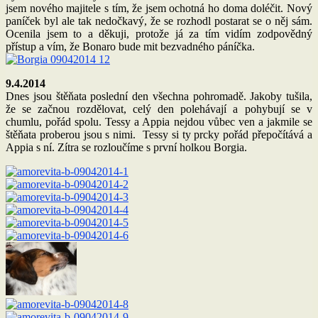
jsem nového majitele s tím, že jsem ochotná ho doma doléčit. Nový
paníček byl ale tak nedočkavý, že se rozhodl postarat se o něj sám.
Ocenila jsem to a děkuji, protože já za tím vidím zodpovědný
přístup a vím, že Bonaro bude mit bezvadného páníčka.
9.4.2014
Dnes jsou štěňata poslední den všechna pohromadě. Jakoby tušila,
že se začnou rozdělovat, celý den polehávají a pohybují se v
chumlu, pořád spolu. Tessy a Appia nejdou vůbec ven a jakmile se
štěňata proberou jsou s nimi. Tessy si ty prcky pořád přepočítává a
Appia s ní. Zítra se rozloučíme s první holkou Borgia.