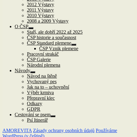
2012 Výstavy
2011 Výstavy
2010 Výstavy
2008 a 2009 Výstavy
O ČSP
Zobrazit
Staří, ale dobří 2022 až 2025
podřazené
ČSP historie a současnost
položky
ČSP Standard plemene
Zobrazit
ČSP Vznik plemene
podřazené
Pracovní strakáč
položky
ČSP Galerie
Národní plemena
Návody
Zobrazit
Návod na štěně
podřazené
Vychovaný pes
položky
Jak na to – uchovnění
Výběr krmiva
Přepravní klec
Odkazy
GDPR
Cestování se psem
Zobrazit
Psí Itinerář
podřazené
položky
AMOREVITA
Zásady ochrany osobních údajů
Používáme
WordPress (v češtině).