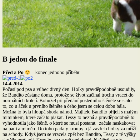
B jedou do finale
Před a Po
– konec jednoho příběhu
14.4.2014
Počasí pod psa a vůbec divný den. Holky pravděpodobně usoudily,
že Bandito zůstane doma, protože se život začinal trochu vracet do
normálních kolejí. Bohužel při předání posledního štěněte se stalo
to, co u áček u prvního štěněte a čeho jsem se celou dobu bála.
Možná to byla hloupá shoda náhod. Majitele Bandito přijeli s malým
miminkem, které začalo plakat. Tessy to nezná a pravděpodobně to
vyhodnotila jako štěně, o které se musí postarat, začala naskakovat
na pani a mimčo. Do toho padaly kroupy a já zavřela holky za mříží
na schody. Když jsem se vracela zpět bez Bandito, Tessy z té výšky
skočila proti zdi. Krve by se ve mě nedořezal. Naštěstí se nic