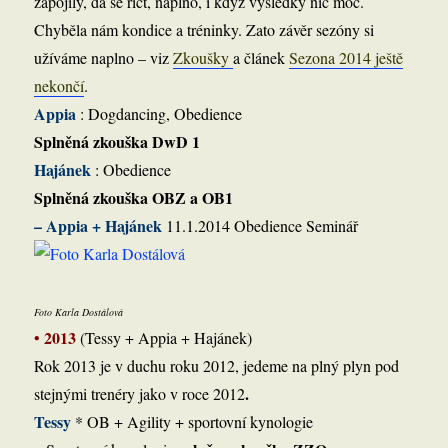
zapojily, dá se říct, naplno, i když výsledky nic moc.
Chyběla nám kondice a tréninky. Zato závěr sezóny si
užíváme naplno – viz
Zkoušky
a článek
Sezona 2014 ještě
nekončí
.
Appia
: Dogdancing, Obedience
Splněná zkouška DwD 1
Hajánek
: Obedience
Splněná zkouška OBZ a OB1
– Appia + Hajánek
11.1.2014 Obedience Seminář
Foto Karla Dostálová
2013
•
(Tessy + Appia + Hajánek)
Rok 2013 je v duchu roku 2012, jedeme na plný plyn pod
.
stejnými trenéry jako v roce 2012
Tessy
* OB + Agility + sportovní kynologie