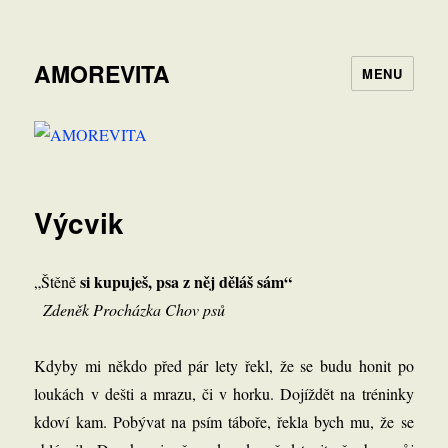
AMOREVITA
MENU
Výcvik
si kupuješ, psa z něj děláš sám“
„Štěně
Zdeněk Procházka Chov psů
Kdyby mi někdo před pár lety řekl, že se budu honit po
loukách v dešti a mrazu, či v horku. Dojíždět na tréninky
kdoví kam. Pobývat na psím táboře, řekla bych mu, že se