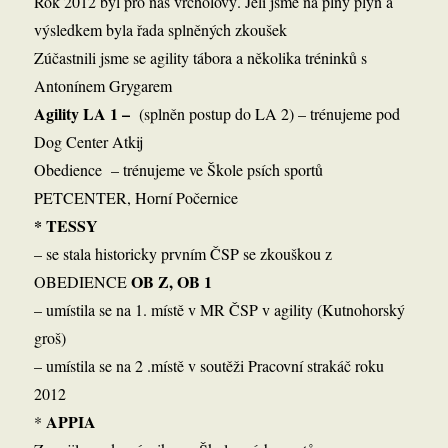
Rok 2012 byl pro nás vrcholový. Jeli jsme na plný plyn a
výsledkem byla řada splněných zkoušek
Zúčastnili jsme se agility tábora a několika tréninků s
Antonínem Grygarem
Agility LA 1 –
(splněn postup do LA 2) – trénujeme pod
Dog Center Atkij
Obedience – trénujeme ve Škole psích sportů
PETCENTER, Horní Počernice
*
TESSY
– se stala historicky prvním ČSP se zkouškou z
OB Z, OB 1
OBEDIENCE
– umístila se na 1. místě v MR ČSP v agility (Kutnohorský
groš)
– umístila se na 2 .místě v soutěži Pracovní strakáč roku
2012
APPIA
*