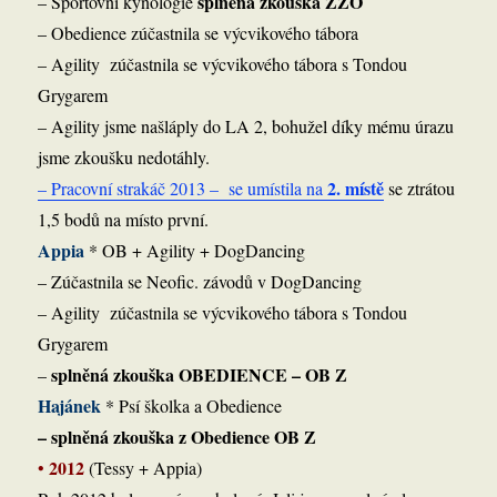
splněna zkouška ZZO
– Sportovní kynologie
– Obedience zúčastnila se výcvikového tábora
– Agility zúčastnila se výcvikového tábora s Tondou
Grygarem
– Agility jsme našláply do LA 2, bohužel díky mému úrazu
jsme zkoušku nedotáhly.
2. místě
– Pracovní strakáč 2013 – se umístila na
se ztrátou
1,5 bodů na místo první.
Appia
* OB + Agility + DogDancing
– Zúčastnila se Neofic. závodů v DogDancing
– Agility zúčastnila se výcvikového tábora s Tondou
Grygarem
splněná zkouška OBEDIENCE – OB Z
–
Hajánek
* Psí školka a Obedience
– splněná zkouška z Obedience OB Z
2012
•
(Tessy + Appia)