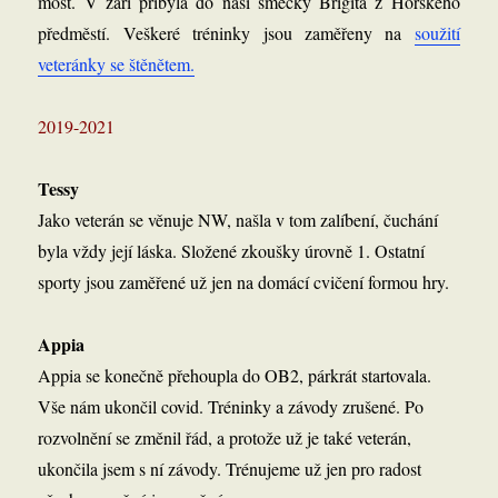
most. V září přibyla do naší smečky Brigita z Horského
předměstí. Veškeré tréninky jsou zaměřeny na
soužití
veteránky se štěnětem.
2019-2021
Tessy
Jako veterán se věnuje NW, našla v tom zalíbení, čuchání
byla vždy její láska. Složené zkoušky úrovně 1. Ostatní
sporty jsou zaměřené už jen na domácí cvičení formou hry.
Appia
Appia se konečně přehoupla do OB2, párkrát startovala.
Vše nám ukončil covid. Tréninky a závody zrušené. Po
rozvolnění se změnil řád, a protože už je také veterán,
ukončila jsem s ní závody. Trénujeme už jen pro radost