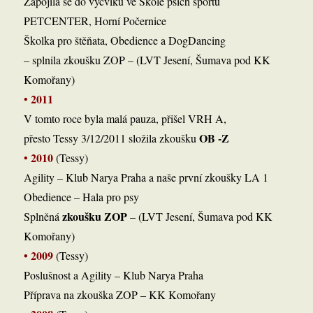
Zapojila se do výcviku ve Škole psích sportů
PETCENTER, Horní Počernice
Školka pro štěňata, Obedience a DogDancing
– splnila zkoušku ZOP – (LVT Jesení, Šumava pod KK
Komořany)
2011
•
V tomto roce byla malá pauza, přišel VRH A,
OB -Z
přesto Tessy 3/12/2011 složila zkoušku
2010
•
(Tessy)
Agility – Klub Narya Praha a naše první zkoušky LA 1
Obedience – Hala pro psy
zkoušku ZOP
Splněná
– (LVT Jesení, Šumava pod KK
Komořany)
• 2009
(Tessy)
Poslušnost a Agility – Klub Narya Praha
Příprava na zkouška ZOP – KK Komořany