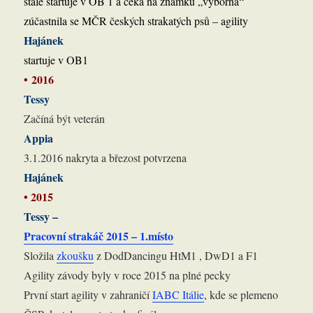
stále startuje v OB 1 a čeká na známku „výborná“
zúčastnila se MČR českých strakatých psů – agility
Hajánek
startuje v OB1
• 2016
Tessy
Začíná být veterán
Appia
3.1.2016 nakryta a březost potvrzena
Hajánek
• 2015
Tessy –
Pracovní strakáč 2015 – 1.místo
Složila
zkoušku
z DodDancingu HtM1 , DwD1 a F1
Agility závody byly v roce 2015 na plné pecky
První start agility v zahraničí
IABC Itálie
, kde se plemeno