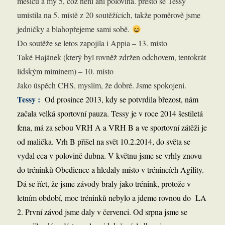
měsíců a my 5, což není ani polovina. přesto se Tessy
umístila na 5. místě z 20 soutěžících,
takže poměrově jsme
jedničky a blahopřejeme sami sobě.
Do soutěže se letos zapojila i Appia
– 13. místo
Také Hajánek (který byl rovněž zdržen odchovem, tentokrát
lidským miminem) – 10. místo
Jako úspěch CHS, myslím, že dobré. Jsme spokojeni.
Tessy :
Od prosince 2013, kdy se potvrdila březost, nám
začala velká sportovní pauza. Tessy je v roce 2014 šestiletá
fena, má za sebou VRH A a VRH B a ve sportovní zátěži je
od malička. Vrh B přišel na svět 10.2.2014, do světa se
vydal cca v polovině dubna. V květnu jsme se vrhly znovu
do tréninků Obedience a hledaly místo v trénincích Agility.
Dá se říct, že jsme závody braly jako trénink, protože v
letním období, moc tréninků nebylo a jdeme rovnou do LA
2. První závod jsme daly v červenci. Od srpna jsme se