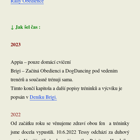
Rally Obedience
↓ Jak šel čas :
2023
Appia – pouze domácí cvičení
Brigi – Začíná Obedienci a DogDancing pod vedením
trenérů a současně trénuji sama.
Tímto končí kapitola a další popisy tréninků a výcviku je
popsán v
Deníku Brigi.
2022
Od začátku roku se věnujeme zdraví obou fen a tréninky
jsme docela vypustili. 10.6.2022 Tessy odchází za duhový