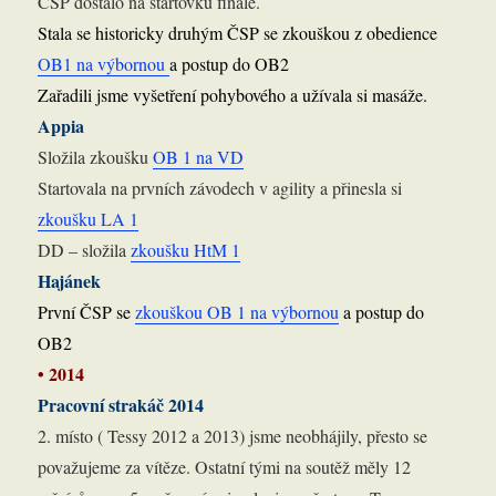
ČSP dostalo na startovku finále.
Stala se historicky druhým ČSP se zkouškou z obedience
OB1 na výbornou
a postup do OB2
Zařadili jsme vyšetření pohybového a užívala si masáže.
Appia
Složila zkoušku
OB 1 na VD
Startovala na prvních závodech v agility a přinesla si
zkoušku LA 1
DD – složila
zkoušku HtM 1
Hajánek
První ČSP se
zkouškou OB 1 na výbornou
a postup do
OB2
• 2014
Pracovní strakáč 2014
2. místo ( Tessy 2012 a 2013) jsme neobhájily, přesto se
považujeme za vítěze. Ostatní tými na soutěž měly 12