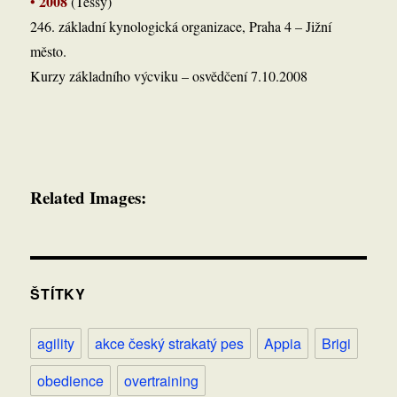
2008
•
(Tessy)
246. základní kynologická organizace, Praha 4 – Jižní
město.
Kurzy základního výcviku – osvědčení 7.10.2008
Related Images:
ŠTÍTKY
agility
akce český strakatý pes
Appia
Brigi
obedience
overtraining