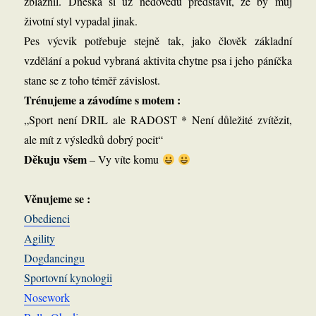
zbláznil. Dneska si už nedovedu představit, že by můj
životní styl vypadal jinak.
Pes výcvik potřebuje stejně tak, jako člověk základní
vzdělání a pokud vybraná aktivita chytne psa i jeho páníčka
stane se z toho téměř závislost.
Trénujeme a závodíme s motem :
„Sport není DRIL ale RADOST * Není důležité zvítězit,
ale mít z výsledků dobrý pocit“
Děkuju všem
– Vy víte komu
Věnujeme se :
Obedienci
Agility
Dogdancingu
Sportovní kynologii
Nosework