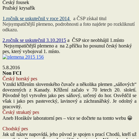
Český fousek
Pražský krysařík
1.ročník se uskutečnil v roce 2014
a ČSP získal titul
Nejsympatičtější plemeno, podrobnosti a foto najdete po rozkliknutí
odkazu.
2.ročník se uskutečnil 3.10.2015
a ČSP sice neobhájil 1.místo
Nejsympatičtější plemeno a na 2.příčku ho posunul český horský
pes, který vybojoval 1. místo.
5.8.2016
Non FCI
Český horský pes
Vznikl křížením slovenského čuvače a několika plemen „sáňových“
dovezených z Kanady. Křížení začalo v 70 letech 20. sloletí.
Původně byl vytvořen jako pes sáňový, určený do hor. Osvědčil se
však i jako pes pastevecký, lavinový a záchranářský. Je odolný a
pracovitý.
Český strakatý pes
Aneb Horákův laboratorní pes – vice se dočtete na tomto webu 😀
Chodský pes
Jak už název napovídá, jeho původ je spojen s prací Chodů, kteří už