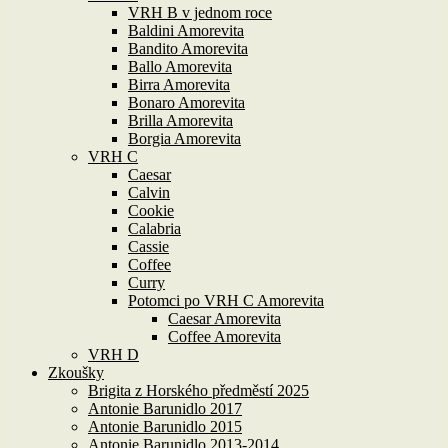
VRH B v jednom roce
Baldini Amorevita
Bandito Amorevita
Ballo Amorevita
Birra Amorevita
Bonaro Amorevita
Brilla Amorevita
Borgia Amorevita
VRH C
Caesar
Calvin
Cookie
Calabria
Cassie
Coffee
Curry
Potomci po VRH C Amorevita
Caesar Amorevita
Coffee Amorevita
VRH D
Zkoušky
Brigita z Horského předměstí 2025
Antonie Barunidlo 2017
Antonie Barunidlo 2015
Antonie Barunidlo 2013-2014