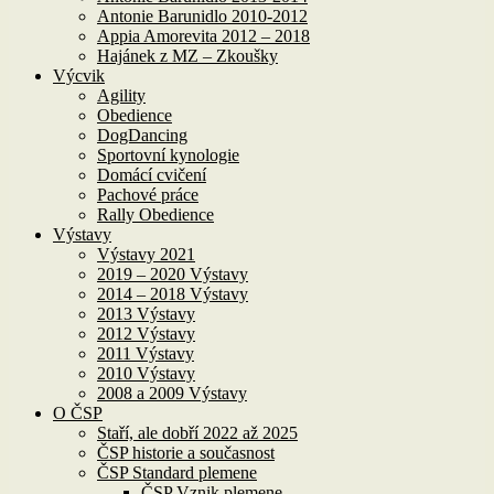
Antonie Barunidlo 2010-2012
Appia Amorevita 2012 – 2018
Hajánek z MZ – Zkoušky
Výcvik
Agility
Obedience
DogDancing
Sportovní kynologie
Domácí cvičení
Pachové práce
Rally Obedience
Výstavy
Výstavy 2021
2019 – 2020 Výstavy
2014 – 2018 Výstavy
2013 Výstavy
2012 Výstavy
2011 Výstavy
2010 Výstavy
2008 a 2009 Výstavy
O ČSP
Staří, ale dobří 2022 až 2025
ČSP historie a současnost
ČSP Standard plemene
ČSP Vznik plemene