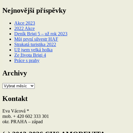
Nejnovější příspěvky
Akce 2023
2022 Akce
Deník Brigi 5 – už rok 2023
Můj první silvestr HAF
Strakatá turistika 2022
Už jsem velká holka
Ze života Brigi 4
Práce s prahy
Archivy
Archivy
Kontakt
Eva Vácová *
mob. + 420 602 333 301
okr. PRAHA – západ