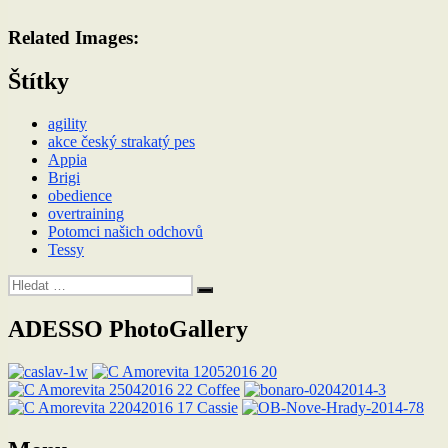
Related Images:
Štítky
agility
akce český strakatý pes
Appia
Brigi
obedience
overtraining
Potomci našich odchovů
Tessy
Hledat:
Hledání
ADESSO PhotoGallery