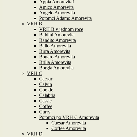
Appia Amorevita1
Amico Amorevita
Angelo Amorevita
Potomci Adamo Amorevita
VRH B
VRH B v jednom roce
Baldini Amorevita
Bandito Amorevita
Ballo Amorevita
Birra Amorevita
Bonaro Amorevita
Brilla Amorevita
Borgia Amorevita
VRH C
Caesar
Calvin
Cookie
Calabria
Cassie
Coffee
Curry
Potomci po VRH C Amorevita
Caesar Amorevita
Coffee Amorevita
VRH D