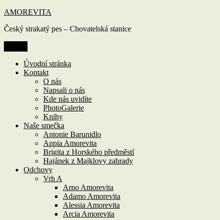
Přejít
AMOREVITA
k
Český strakatý pes – Chovatelská stanice
obsahu
webu
Menu
Úvodní stránka
Kontakt
O nás
Napsali o nás
Kde nás uvidíte
PhotoGalerie
Knihy
Naše smečka
Antonie Barunidlo
Appia Amorevita
Brigita z Horského předměstí
Hajánek z Majklovy zahrady
Odchovy
Vrh A
Arno Amorevita
Adamo Amorevita
Alessia Amorevita
Arcia Amorevita