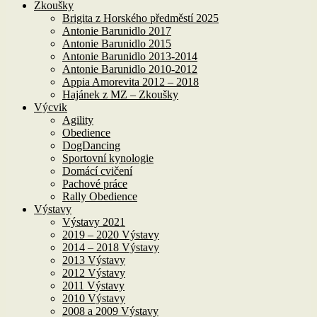
Zkoušky
Brigita z Horského předměstí 2025
Antonie Barunidlo 2017
Antonie Barunidlo 2015
Antonie Barunidlo 2013-2014
Antonie Barunidlo 2010-2012
Appia Amorevita 2012 – 2018
Hajánek z MZ – Zkoušky
Výcvik
Agility
Obedience
DogDancing
Sportovní kynologie
Domácí cvičení
Pachové práce
Rally Obedience
Výstavy
Výstavy 2021
2019 – 2020 Výstavy
2014 – 2018 Výstavy
2013 Výstavy
2012 Výstavy
2011 Výstavy
2010 Výstavy
2008 a 2009 Výstavy