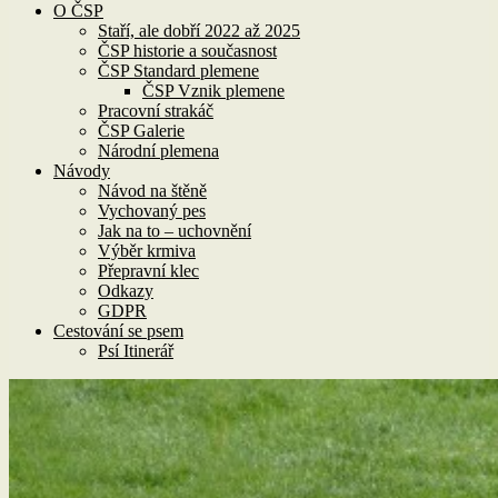
O ČSP
Staří, ale dobří 2022 až 2025
ČSP historie a současnost
ČSP Standard plemene
ČSP Vznik plemene
Pracovní strakáč
ČSP Galerie
Národní plemena
Návody
Návod na štěně
Vychovaný pes
Jak na to – uchovnění
Výběr krmiva
Přepravní klec
Odkazy
GDPR
Cestování se psem
Psí Itinerář