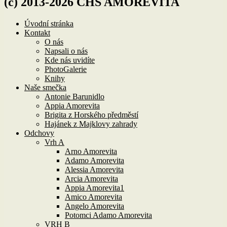
(c) 2013-2026 CHS AMOREVITA
Úvodní stránka
Kontakt
O nás
Napsali o nás
Kde nás uvidíte
PhotoGalerie
Knihy
Naše smečka
Antonie Barunidlo
Appia Amorevita
Brigita z Horského předměstí
Hajánek z Majklovy zahrady
Odchovy
Vrh A
Arno Amorevita
Adamo Amorevita
Alessia Amorevita
Arcia Amorevita
Appia Amorevita1
Amico Amorevita
Angelo Amorevita
Potomci Adamo Amorevita
VRH B