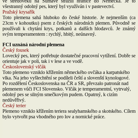
ve středověku na Šumavě strážili hranice do Německa. Je to
všestranný odolný pes, který byl využíván i v pastevectví.
Pražský krysařík
Toto plemena sahá hluboko do české historie. Je nejmenším (ca
23cm v kohoutku) psem z českých národních plemen. Původně se
používali k chytání krys, potkanů a dalších hlodavců. Je známý
svým temperamentem : rychlý, hbitý, neúnavný.
FCI uznáná národní plemena
Český fousek
Lovecký pes, který potřebuje dostatečné pracovní vytížení. Dobře se
orientuje jak v poli, tak i v lese a ve vodě.
Československý vlčák
Toto plemeno vzniklo křížením německého ovčáka a karpatského
vlka. Na jeho vyšlechtění se podíleli čeští a slovenští kynologové.
Po rozdělení Československa na ČR a SR, převzalo patronát nad
plemenem vůči FCI Slovensko. Vlčák je temperamentní, vytrvalý,
odolný pes se silným smečkovým pudem. Opatrný, k cizím
nedůvěřivý.
Český terier
Plemeno vzniklo křížením teriera sealyhamského a skotského. Cílem
bylo vytvořit psa vhodného pro lov a nornické práce.