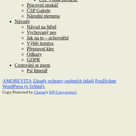
Pracovní strakáč
ČSP Galerie
Národní plemena
Návody
Návod na štěně
Vychovaný pes
Jak na to – uchovnění
Výběr krmiva
Přepravní klec
Odkazy
GDPR
Cestování se psem
Psí Itinerář
AMOREVITA
Zásady ochrany osobních údajů
Používáme
WordPress (v češtině).
Copy Protected by
Chetan
's
WP-Copyprotect
.