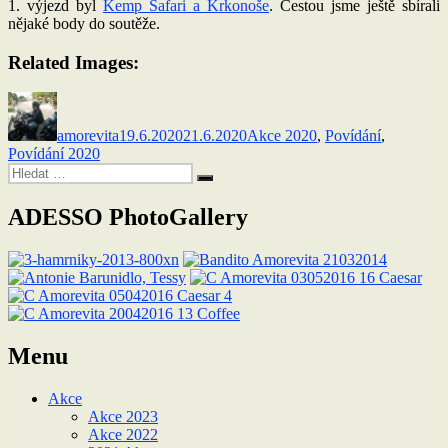
1. výjezd byl
Kemp Safari a Krkonoše
. Cestou jsme ještě sbírali
nějaké body do soutěže.
Related Images:
Autor:
Publikováno:
Rubriky:
amorevita
19.6.2020
21.6.2020
Akce 2020
,
Povídání
,
Povídání 2020
Hledat:
Hledání
ADESSO PhotoGallery
Menu
Akce
Akce 2023
Akce 2022