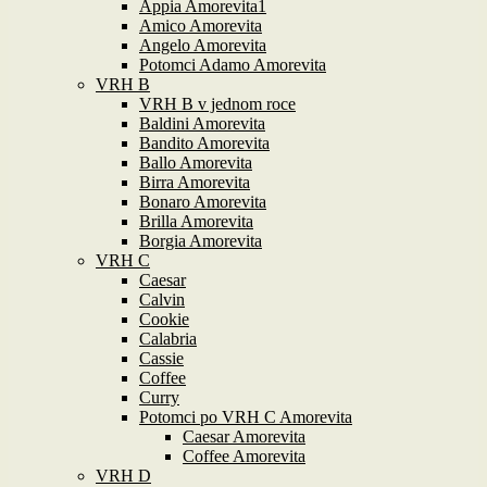
Appia Amorevita1
Amico Amorevita
Angelo Amorevita
Potomci Adamo Amorevita
VRH B
VRH B v jednom roce
Baldini Amorevita
Bandito Amorevita
Ballo Amorevita
Birra Amorevita
Bonaro Amorevita
Brilla Amorevita
Borgia Amorevita
VRH C
Caesar
Calvin
Cookie
Calabria
Cassie
Coffee
Curry
Potomci po VRH C Amorevita
Caesar Amorevita
Coffee Amorevita
VRH D