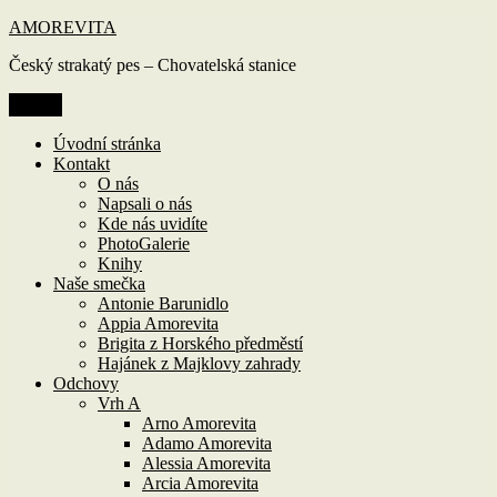
Přejít
AMOREVITA
k
Český strakatý pes – Chovatelská stanice
obsahu
webu
Menu
Úvodní stránka
Kontakt
O nás
Napsali o nás
Kde nás uvidíte
PhotoGalerie
Knihy
Naše smečka
Antonie Barunidlo
Appia Amorevita
Brigita z Horského předměstí
Hajánek z Majklovy zahrady
Odchovy
Vrh A
Arno Amorevita
Adamo Amorevita
Alessia Amorevita
Arcia Amorevita