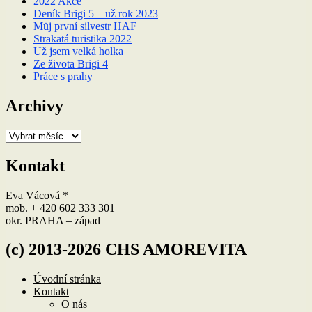
2022 Akce
Deník Brigi 5 – už rok 2023
Můj první silvestr HAF
Strakatá turistika 2022
Už jsem velká holka
Ze života Brigi 4
Práce s prahy
Archivy
Archivy
Kontakt
Eva Vácová *
mob. + 420 602 333 301
okr. PRAHA – západ
(c) 2013-2026 CHS AMOREVITA
Úvodní stránka
Kontakt
O nás