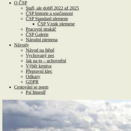
O ČSP
Staří, ale dobří 2022 až 2025
ČSP historie a současnost
ČSP Standard plemene
ČSP Vznik plemene
Pracovní strakáč
ČSP Galerie
Národní plemena
Návody
Návod na štěně
Vychovaný pes
Jak na to – uchovnění
Výběr krmiva
Přepravní klec
Odkazy
GDPR
Cestování se psem
Psí Itinerář