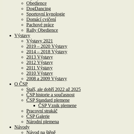
Obedience
DogDancing
Sportovní kynologie
Domácí cvičení
Pachové práce
Rally Obedience
Výstavy
Výstavy 2021
2019 – 2020 Výstavy
2014 – 2018 Výstavy
2013 Výstavy
2012 Výstavy
2011 Výstavy
2010 Výstavy
2008 a 2009 Výstavy
O ČSP
Staří, ale dobří 2022 až 2025
ČSP historie a současnost
ČSP Standard plemene
ČSP Vznik plemene
Pracovní strakáč
ČSP Galerie
Národní plemena
Návody
Návod na štěně