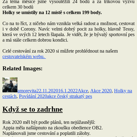
Za téma měsíce jsme vysoutěžili 24 bodů a za trikovou výzvu
celkem 30 bodů
Holky se umístily na 12 místě s celkem 199 body.
Co na to říct, z ničeho nám vznikla velká radost a možnost, cestovat
i v době Corony. Navíc velmi dobrý pocit za holky, hlavně Tessy,
která ve svých 12 letech šlapala. Je vidět, že je bývalý sportovní pes
a má stále celkem dobrou kondici.
Celé cestování za rok 2020 si můžete prohlédnout na našem
cestovatelském webu.
Related Images:
Autor:
Publikováno:
Rubriky:
amorevita
22.11.2020
16.1.2022
Akce
,
Akce 2020
,
Holky na
Štítky:
cestách
,
Povídání 2020
akce český strakatý pes
Když se to zadrhne
Rok 2020 měl být podle plánů, ten nejúžasnější:
Appia měla našlápnuto na zkoušku obedience OB2.
Naplánovali jsme cestování a poplatili zálohy.