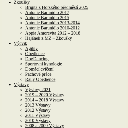
Zkoušky
Brigita z Horského předměstí 2025
Antonie Barunidlo 2017
Antonie Barunidlo 2015
Antonie Barunidlo 2013-2014
Antonie Barunidlo 2010-2012
Appia Amorevita 2012 – 2018
Hajánek z MZ – Zkoušky
Výcvik
Agility
Obedience
DogDancing
Sportovní kynologie
Domácí cvičení
Pachové práce
Rally Obedience
Výstavy
Výstavy 2021
2019 – 2020 Výstavy
2014 – 2018 Výstavy
2013 Výstavy
2012 Výstavy
2011 Výstavy
2010 Výstavy
2008 a 2009 Výstavy