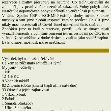
rezervace a platby přesunuly na neurčito. Co teď? Cestování do
zahraničí je v první vlně omezené až zakázané. Volný pohyb také.
Naštěstí je doporučován pobyt v přírodě a venčení psů je nutnosti.
V rámci Spolku ČSP a KCHMPP existuje druhý ročník Strakaté
turistiky a tam jsme hledali inspiraci kam se podívat. Po ČR jsme
nikdy moc necestovali až Covid Tunel nás vrhnul tímto směrem.
Zpočátku jsme to brali s rezervou, později, jak se situace nijak
výrazně neměnila a byli jsme omezeni jen na cestováni po ČR, jsme
si řekli, že se udržíme v druhé desítce a vzali to jako soutěž naplno.
Byla to super možnost, jak se nezbláznit.
Výsledek byl nad naše očekávání
Celkem se zúčastnilo soutěže 81 týmů
My jsme navštívily :
1 NP
12 CHKO
9 Vodních nádrží
82 Zřícenin (občas jsme si šlápli až na naše dno)
33 Okresů a jejich zajímavosti
1 Vrkoč rybník
2 Pohoří
1 Samota Strakáčov
1 Ulice Strakatého