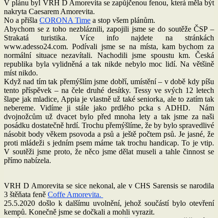
V plánu byl VRH D Amorevita se zapůjčenou fenou, která měla být
nakryta Caesarem Amorevita.
No a přišla
CORONA Time
a stop všem plánům.
Abychom se z toho nezbláznili, zapojili jsme se do soutěže ČSP –
Strakatá turistika. Více info najdete na stránkách
www.adesso24.com. Podívali jsme se na místa, kam bychom za
normální situace nezavítali. Nachodili jsme spoustu km. Česká
republika byla vylidněná a tak nikde nebylo moc lidí. Na většině
míst nikdo.
Když nad tím tak přemýšlím jsme dobří, umístění – v době kdy píšu
tento příspěvek – na čele druhé desítky. Tessy ve svých 12 letech
šlape jak mladice, Appia je vlastně už také seniorka, ale to zatím tak
nebereme. Vidíme ji stále jako prdlého pcka s ADHD. Nám
dvojnožcům už dvacet bylo před mnoha lety a tak jsme za naši
posádku dostatečně hrdí. Trochu přemýšlíme, že by bylo spravedlivé
násobit body věkem psovoda a psů a ještě počtem psů. Je jasné, že
proti mládeži s jedním psem máme tak trochu handicap. To je vtip.
V soutěži jsme proto, že něco jsme dělat museli a tahle činnost se
přímo nabízela.
VRH D Amorevita se sice nekonal, ale v CHS Sarensis se narodila
3 štěňata feně
Coffe Amorevita.
25.5.2020 došlo k dalšímu uvolnění, jehož součástí bylo otevření
kempů. Konečně jsme se dočkali a mohli vyrazit.