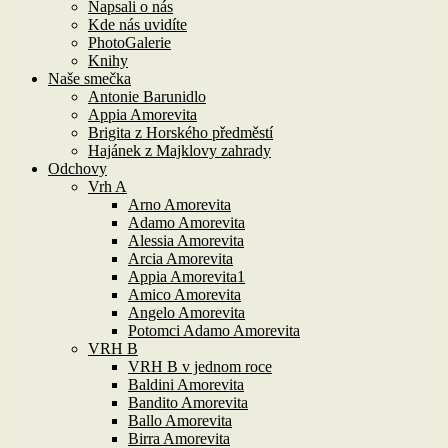
Napsali o nás
Kde nás uvidíte
PhotoGalerie
Knihy
Naše smečka
Antonie Barunidlo
Appia Amorevita
Brigita z Horského předměstí
Hajánek z Majklovy zahrady
Odchovy
Vrh A
Arno Amorevita
Adamo Amorevita
Alessia Amorevita
Arcia Amorevita
Appia Amorevita1
Amico Amorevita
Angelo Amorevita
Potomci Adamo Amorevita
VRH B
VRH B v jednom roce
Baldini Amorevita
Bandito Amorevita
Ballo Amorevita
Birra Amorevita