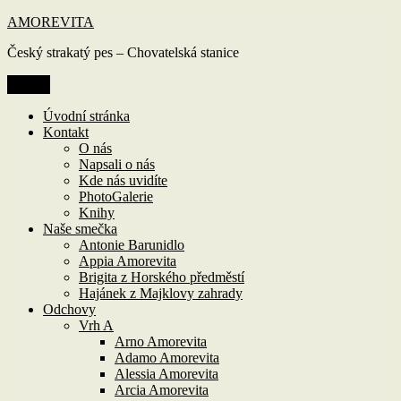
Přejít
AMOREVITA
k
Český strakatý pes – Chovatelská stanice
obsahu
webu
Menu
Úvodní stránka
Kontakt
O nás
Napsali o nás
Kde nás uvidíte
PhotoGalerie
Knihy
Naše smečka
Antonie Barunidlo
Appia Amorevita
Brigita z Horského předměstí
Hajánek z Majklovy zahrady
Odchovy
Vrh A
Arno Amorevita
Adamo Amorevita
Alessia Amorevita
Arcia Amorevita