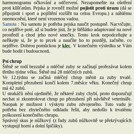
harmonogramu očkování a odčervení. Nezapomeňte na ošetření
proti klíšťatům. Pejska je rovněž možné
pojistit proti úrazu
(dá se
připojistit i sport a pojištění rozšířit na celou Evropu.) a náhlému
onemocnění, které není vrozenou vadou.
Samota :
Na samotu je potřeba pejska naučit postupně. Nacvičujte,
co nejdříve poté, až si budete jisti, že je štěňátko adaptované na nové
prostředí a chod jeho nové smečky. Tento krok nepodceňujte a
neříkejte si, že je to prcek a naučíte ho to později, začněte, co
nejdříve. Dobrou pomůckou je
klec
. V konečném výsledku se Vám
bude hodit i budoucnosti.
Psí chrup
Štěně se rodí bezzubé a mléčné zuby se začínají prořezávat kolem
třetího týdne věku. Štěně má 28 mléčných zubů.
Ve 12.týdnu se začíná mléčný chrup měnit za zuby trvalé.
Kompletní přezubení končí kolem 7.měsíce věku. Konečný chrup
má 42 zubů.
U strakáčů nění ojedinělé, že některé zuby chybí, proto doporučují
nechat si zkontrolovat chrup po přezubení při návštěvě veterináře.
Naopak je možnost i výskytu zubu zdvojeného. Tuto vadu je
potřeba bez zbytečného odkladu řešit, aby nedošlo k trvalému
poškození konečného chrupu.
Správný skus je nůžkový (z řady zubů nůžkovitě se překrývajících
vystupují horní a dolní špičáky).