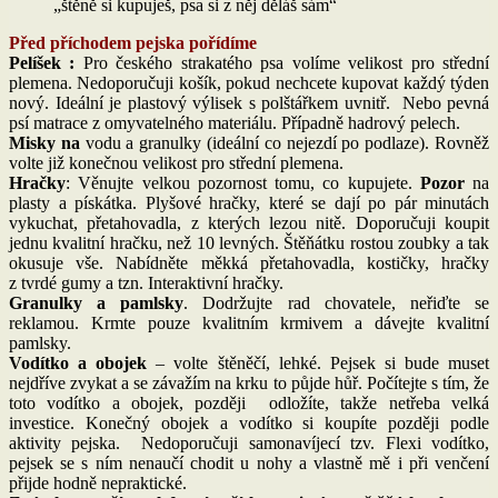
„štěně si kupuješ, psa si z něj děláš sám“
Před příchodem pejska pořídíme
Pelíšek :
Pro českého strakatého psa volíme velikost pro střední
plemena. Nedoporučuji košík, pokud nechcete kupovat každý týden
nový. Ideální je plastový výlisek s polštářkem uvnitř. Nebo pevná
psí matrace z omyvatelného materiálu. Případně hadrový pelech.
Misky na
vodu a granulky (ideální co nejezdí po podlaze). Rovněž
volte již konečnou velikost pro střední plemena.
Hračky
: Věnujte velkou pozornost tomu, co kupujete.
Pozor
na
plasty a pískátka. Plyšové hračky, které se dají po pár minutách
vykuchat, přetahovadla, z kterých lezou nitě. Doporučuji koupit
jednu kvalitní hračku, než 10 levných. Štěňátku rostou zoubky a tak
okusuje vše. Nabídněte měkká přetahovadla, kostičky, hračky
z tvrdé gumy a tzn. Interaktivní hračky.
Granulky a pamlsky
. Dodržujte rad chovatele, neřiďte se
reklamou. Krmte pouze kvalitním krmivem a dávejte kvalitní
pamlsky.
Vodítko a obojek
– volte štěněčí, lehké. Pejsek si bude muset
nejdříve zvykat a se závažím na krku to půjde hůř. Počítejte s tím, že
toto vodítko a obojek, později odložíte, takže netřeba velká
investice. Konečný obojek a vodítko si koupíte později podle
aktivity pejska. Nedoporučuji samonavíjecí tzv. Flexi vodítko,
pejsek se s ním nenaučí chodit u nohy a vlastně mě i při venčení
přijde hodně nepraktické.