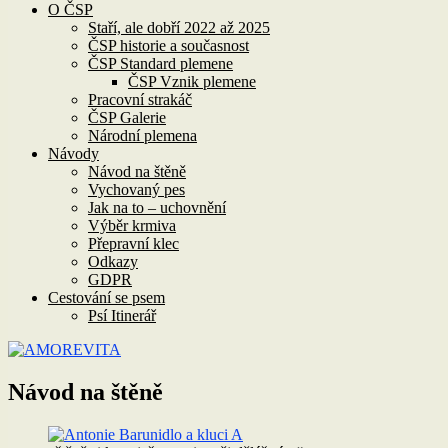
O ČSP
Staří, ale dobří 2022 až 2025
ČSP historie a současnost
ČSP Standard plemene
ČSP Vznik plemene
Pracovní strakáč
ČSP Galerie
Národní plemena
Návody
Návod na štěně
Vychovaný pes
Jak na to – uchovnění
Výběr krmiva
Přepravní klec
Odkazy
GDPR
Cestování se psem
Psí Itinerář
Návod na štěně