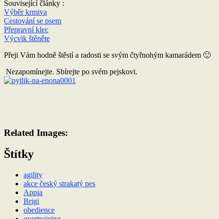
Související články :
Výběr krmiva
Cestování se psem
Přepravní klec
Výcvik štěněte
Přeji Vám hodně štěstí a radosti se svým čtyřnohým kamarádem 🙂
Nezapomínejte. Sbírejte po svém pejskovi.
Related Images:
Štítky
agility
akce český strakatý pes
Appia
Brigi
obedience
overtraining