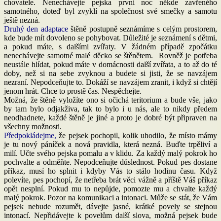
chovatele. Nenechávejte pejska první noc někde zavřeného
samotného, doteď byl zvyklí na společnost své smečky a samotu
ještě nezná.
Druhý den adaptace
štěně postupně seznámíme s celým prostorem,
kde bude mít dovoleno se pohybovat. Důležité je seznámení s dětmi,
a pokud máte, s dalšími zvířaty. V žádném případě zpočátku
nenechávejte samotné malé děcko se štěnětem. Rovněž je potřeba
neustále hlídat, pokud máte v domácnosti další zvířata, a to až do té
doby, než si na sebe zvyknou a budete si jisti, že se navzájem
nezraní. Nepodceňujte to. Dokáží se navzájem zranit, i když si chtějí
jenom hrát. Chce to prostě čas. Nespěchejte.
Možná, že štěně vyložíte ono si očichá teritorium a bude vše, jako
by tam bylo odjakživa, tak to bylo i u nás, ale to nikdy předem
neodhadnete, každé štěně je jiné a proto je dobré být připraven na
všechny možnosti.
Předpokládejme,
že pejsek pochopil, kolik uhodilo, že místo mámy
je tu nový páníček a nová pravidla, která nezná. Buďte trpěliví a
milí. Učte svého pejska pomalu a v klidu. Za každý malý pokrok ho
pochvalte a odměňte. Nepodceňujte důslednost. Pokud pes dostane
příkaz, musí ho splnit i kdyby Vás to stálo hodinu času. Když
polevíte, pes pochopí, že netřeba brát věci vážně a příště Váš příkaz
opět nesplní. Pokud mu to nepůjde, pomozte mu a chvalte každý
malý pokrok. Pozor na komunikaci a intonaci. Může se stát, že Vám
pejsek nebude rozumět, dávejte jasné, krátké povely se stejnou
intonací. Nepřidávejte k povelům další slova, možná pejsek bude