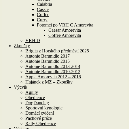
Calabria
Cassie
Coffee
Curry
Potomci po VRH C Amorevita
Caesar Amorevita
Coffee Amorevita
VRH D
Zkoušky
Brigita z Horského předměstí 2025
Antonie Barunidlo 2017
Antonie Barunidlo 2015
Antonie Barunidlo 2013-2014
Antonie Barunidlo 2010-2012
Appia Amorevita 2012 – 2018
Hajánek z MZ – Zkoušky
Výcvik
Agility
Obedience
DogDancing
Sportovní kynologie
Domácí cvičení
Pachové práce
Rally Obedience
Výstavy