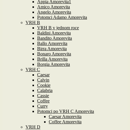
Appia Amorevita1
Amico Amorevita
Angelo Amorevita
Potomci Adamo Amorevita
VRH B
VRH B v jednom roce
Baldini Amorevita
Bandito Amorevita
Ballo Amorevita
Birra Amorevita
Bonaro Amorevita
Brilla Amorevita
Borgia Amorevita
VRH C
Caesar
Calvin
Cookie
Calabria
Cassie
Coffee
Curry
Potomci po VRH C Amorevita
Caesar Amorevita
Coffee Amorevita
VRH D