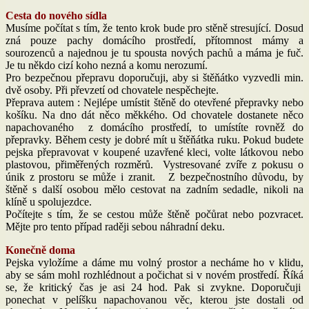
Cesta do nového sídla
Musíme počítat s tím, že tento krok bude pro stěně stresující. Dosud
zná pouze pachy domácího prostředí, přítomnost mámy a
sourozenců a najednou je tu spousta nových pachů a máma je fuč.
Je tu někdo cizí koho nezná a komu nerozumí.
Pro bezpečnou přepravu doporučuji, aby si štěňátko vyzvedli min.
dvě osoby. Při převzetí od chovatele nespěchejte.
Přeprava autem : Nejlépe umístit štěně do otevřené přepravky nebo
košíku. Na dno dát něco měkkého. Od chovatele dostanete něco
napachovaného z domácího prostředí, to umístíte rovněž do
přepravky. Během cesty je dobré mít u štěňátka ruku. Pokud budete
pejska přepravovat v koupené uzavřené kleci, volte látkovou nebo
plastovou, přiměřených rozměrů. Vystresované zvíře z pokusu o
únik z prostoru se může i zranit. Z bezpečnostního důvodu, by
štěně s další osobou mělo cestovat na zadním sedadle, nikoli na
klíně u spolujezdce.
Počítejte s tím, že se cestou může štěně počůrat nebo pozvracet.
Mějte pro tento případ raději sebou náhradní deku.
Konečně doma
Pejska vyložíme a dáme mu volný prostor a necháme ho v klidu,
aby se sám mohl rozhlédnout a počichat si v novém prostředí. Říká
se, že kritický čas je asi 24 hod. Pak si zvykne. Doporučuji
ponechat v pelíšku napachovanou věc, kterou jste dostali od