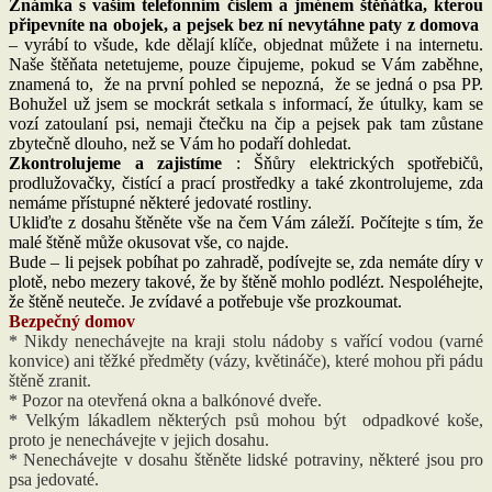
Známka s vaším telefonním číslem a jménem štěňátka, kterou
připevníte na obojek, a pejsek bez ní nevytáhne paty z domova
– vyrábí to všude, kde dělají klíče, objednat můžete i na internetu.
Naše štěňata netetujeme, pouze čipujeme, pokud se Vám zaběhne,
znamená to, že na první pohled se nepozná, že se jedná o psa PP.
Bohužel už jsem se mockrát setkala s informací, že útulky, kam se
vozí zatoulaní psi, nemaji čtečku na čip a pejsek pak tam zůstane
zbytečně dlouho, než se Vám ho podaří dohledat.
Zkontrolujeme a zajistíme
: Šňůry elektrických spotřebičů,
prodlužovačky, čistící a prací prostředky a také zkontrolujeme, zda
nemáme přístupné některé jedovaté rostliny.
Ukliďte z dosahu štěněte vše na čem Vám záleží. Počítejte s tím, že
malé štěně může okusovat vše, co najde.
Bude – li pejsek pobíhat po zahradě, podívejte se, zda nemáte díry v
plotě, nebo mezery takové, že by štěně mohlo podlézt. Nespoléhejte,
že štěně neuteče. Je zvídavé a potřebuje vše prozkoumat.
Bezpečný domov
* Nikdy nenechávejte na kraji stolu nádoby s vařící vodou (varné
konvice) ani těžké předměty (vázy, květináče), které mohou při pádu
štěně zranit.
* Pozor na otevřená okna a balkónové dveře.
* Velkým lákadlem některých psů mohou být odpadkové koše,
proto je nenechávejte v jejich dosahu.
* Nenechávejte v dosahu štěněte lidské potraviny, některé jsou pro
psa jedovaté.