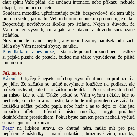
chtít splnit Vaše přání, ale změnou intonace, nebo příkazu, nebude
chápat, co po něm chcete.
Současná metodika upřednostňuje cvičit bezpovelově, ale tam už je
potřeba vědět, jak na to. Velmi dobrou pomůckou pro učení, je clikr.
Doporučuji navštěvovat školku pro štěňata. Nejen z důvodu, že
Vám trenér vysvětlí, co a jak, ale hlavně z důvodu socializace
štěňátka.
Nezapomeňte naučit pejska, aby nebral žádný pamlsek od cizích
lidí a aby Vám nesbíral zbytky na ulici.
Pravidla kam až pes může
, si stanovte pokud možno hned. Jestliže
si pejska pustíte do postele, budete mu těžko vysvětlovat, že příště
tam nesmí.
Jak na to
Kálení:
Obyčejně pejsek potřebuje vyvenčit ihned po probuzení a
po jídle. Ze začátku se určitě nevyhnete loužičce na podlaze, ale
můžete ovlivnit, kde tu loužičku bude dělat. Pejsek obvykle chodí
na místo, kde to cítí. Takže pokud se Vám vyčurá někde, kde to
nechcete, setřete to a na místo, kde bude mít povoleno ze začátku
loužičku udělat, položte papír, nebo hadr a na to dejte to, čím jste
loužičku utřeli. Původní místo loužičky, umyjte pořádně
desinfekčním prostředkem. Pokut byste tam ten pach nechali, vyčůrá
se na stejné místo znovu.
Pozor
na lidskou stravu, co chutná nám, může mít pro psa
nepříjemné následky – např. čokoláda, hroznové víno, rozinky,