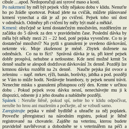
cibule …apod. Nedoporučuji ani syrové maso a kosti.
Po nakrmení
by měl být pejsek vždy nějakou dobu v klidu. Nenuťte
ho po žrádle sportovat. Pokud jdete na cvičák, můžete plánované
krmení vynechat a dát je až po cvičení. Pejsek toho sní dost
v odměnách. Odměny při cvičení by měly být malé a měkké.
Krmení
: obyčejně se krmí dostatečným množstvím, rozděleným ze
začátku do 5 dávek za den v pravidelném čase. Poslední dávka by
měla být někdy mezi 21 – 22 hod, poté pejska vyvenčete. Co to je
dostatečné množství? Na pytli s granulemi je uvedeno dávkování,
nekrmte víc. Moje zkušenost je méně. Zbytek doženete na
odměnách. Co na to říct? Správná dávka je ta, při které pejsek
dobře prospívá, nehubne a netloustne. Kde není možné krmit 5x
denně snažte se alespoň dodržovat dávkování 3x denně. Později lze
krmnou dávku rozdělit na 2x denně. Naučte pejska jíst ovoce a
zeleninu – např. mrkev, rýži, banán, borůvky, jablka a pod. později
se Vám to může hodit. Nedávejte brambory, ty pejsek neumí trávit.
Nenechte misku s granulemi přístupnou celý den. Krmte v určitou
dobu . Pokud pejsek svou dávku nesní, nenechávejte mu ji k
dispozici, odneste ji z jeho dosahu a nabídněte později.
Spánek :
Nerušte štěně, pokud spí, nehte ho v klidu odpočívat,
nerušte ho hrou ani mazlením a počkejte, až se vzbudí samo.
Zaregistrujte
pejska v místě bydliště a uhraďte za něj poplatek.
Proveďte přeregistraci na národním registru, pokud je štěně
registrované na chovatele. Zajděte na veterinu, kterou budete
pravidelně navštěvovat a dohodněte se s veterinářem na péči a