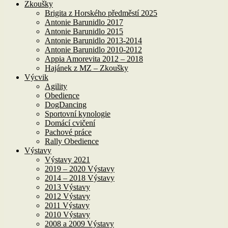
Zkoušky
Brigita z Horského předměstí 2025
Antonie Barunidlo 2017
Antonie Barunidlo 2015
Antonie Barunidlo 2013-2014
Antonie Barunidlo 2010-2012
Appia Amorevita 2012 – 2018
Hajánek z MZ – Zkoušky
Výcvik
Agility
Obedience
DogDancing
Sportovní kynologie
Domácí cvičení
Pachové práce
Rally Obedience
Výstavy
Výstavy 2021
2019 – 2020 Výstavy
2014 – 2018 Výstavy
2013 Výstavy
2012 Výstavy
2011 Výstavy
2010 Výstavy
2008 a 2009 Výstavy