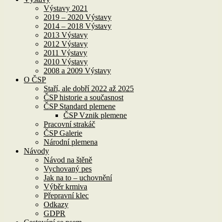
Výstavy 2021
2019 – 2020 Výstavy
2014 – 2018 Výstavy
2013 Výstavy
2012 Výstavy
2011 Výstavy
2010 Výstavy
2008 a 2009 Výstavy
O ČSP
Staří, ale dobří 2022 až 2025
ČSP historie a současnost
ČSP Standard plemene
ČSP Vznik plemene
Pracovní strakáč
ČSP Galerie
Národní plemena
Návody
Návod na štěně
Vychovaný pes
Jak na to – uchovnění
Výběr krmiva
Přepravní klec
Odkazy
GDPR