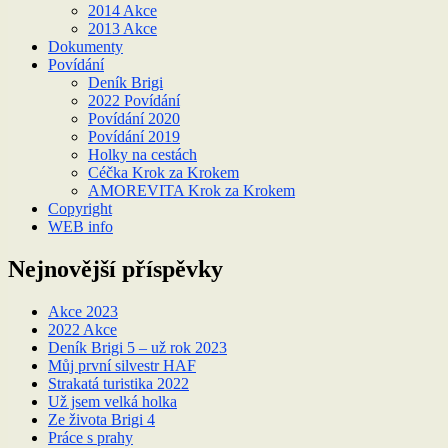
2014 Akce
2013 Akce
Dokumenty
Povídání
Deník Brigi
2022 Povídání
Povídání 2020
Povídání 2019
Holky na cestách
Céčka Krok za Krokem
AMOREVITA Krok za Krokem
Copyright
WEB info
Nejnovější příspěvky
Akce 2023
2022 Akce
Deník Brigi 5 – už rok 2023
Můj první silvestr HAF
Strakatá turistika 2022
Už jsem velká holka
Ze života Brigi 4
Práce s prahy