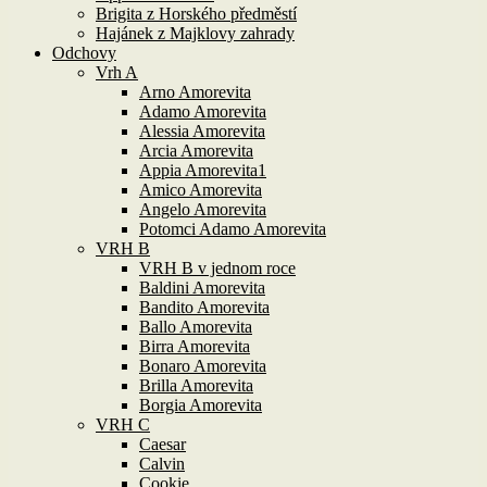
Brigita z Horského předměstí
Hajánek z Majklovy zahrady
Odchovy
Vrh A
Arno Amorevita
Adamo Amorevita
Alessia Amorevita
Arcia Amorevita
Appia Amorevita1
Amico Amorevita
Angelo Amorevita
Potomci Adamo Amorevita
VRH B
VRH B v jednom roce
Baldini Amorevita
Bandito Amorevita
Ballo Amorevita
Birra Amorevita
Bonaro Amorevita
Brilla Amorevita
Borgia Amorevita
VRH C
Caesar
Calvin
Cookie