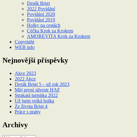
Deník Brigi
2022 Povídání
Povídání 2020
Povídání 2019
Holky na cestách
Céčka Krok za Krokem
AMOREVITA Krok za Krokem
Copyright
WEB info
Nejnovější příspěvky
Akce 2023
2022 Akce
Deník Brigi 5 – už rok 2023
Můj první silvestr HAF
Strakatá turistika 2022
Už jsem velká holka
Ze života Brigi 4
Práce s prahy
Archivy