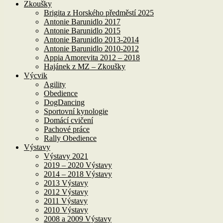
Zkoušky
Brigita z Horského předměstí 2025
Antonie Barunidlo 2017
Antonie Barunidlo 2015
Antonie Barunidlo 2013-2014
Antonie Barunidlo 2010-2012
Appia Amorevita 2012 – 2018
Hajánek z MZ – Zkoušky
Výcvik
Agility
Obedience
DogDancing
Sportovní kynologie
Domácí cvičení
Pachové práce
Rally Obedience
Výstavy
Výstavy 2021
2019 – 2020 Výstavy
2014 – 2018 Výstavy
2013 Výstavy
2012 Výstavy
2011 Výstavy
2010 Výstavy
2008 a 2009 Výstavy