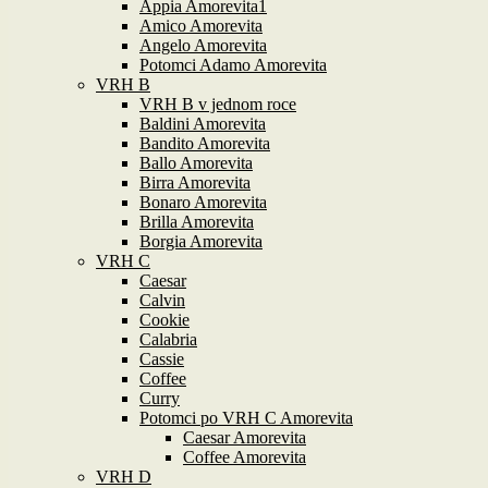
Appia Amorevita1
Amico Amorevita
Angelo Amorevita
Potomci Adamo Amorevita
VRH B
VRH B v jednom roce
Baldini Amorevita
Bandito Amorevita
Ballo Amorevita
Birra Amorevita
Bonaro Amorevita
Brilla Amorevita
Borgia Amorevita
VRH C
Caesar
Calvin
Cookie
Calabria
Cassie
Coffee
Curry
Potomci po VRH C Amorevita
Caesar Amorevita
Coffee Amorevita
VRH D