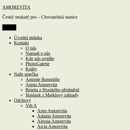
Přejít
AMOREVITA
k
Český strakatý pes – Chovatelská stanice
obsahu
webu
Menu
Úvodní stránka
Kontakt
O nás
Napsali o nás
Kde nás uvidíte
PhotoGalerie
Knihy
Naše smečka
Antonie Barunidlo
Appia Amorevita
Brigita z Horského předměstí
Hajánek z Majklovy zahrady
Odchovy
Vrh A
Arno Amorevita
Adamo Amorevita
Alessia Amorevita
Arcia Amorevita