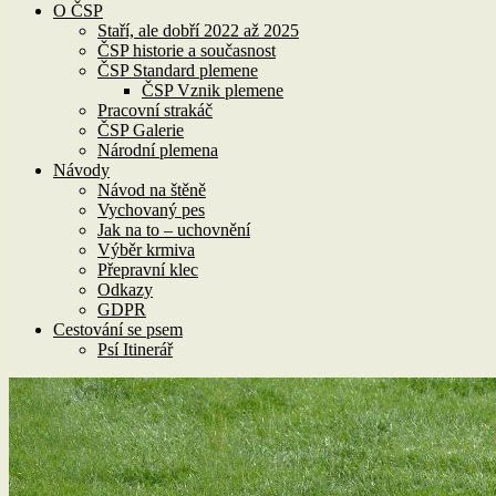
O ČSP
Staří, ale dobří 2022 až 2025
ČSP historie a současnost
ČSP Standard plemene
ČSP Vznik plemene
Pracovní strakáč
ČSP Galerie
Národní plemena
Návody
Návod na štěně
Vychovaný pes
Jak na to – uchovnění
Výběr krmiva
Přepravní klec
Odkazy
GDPR
Cestování se psem
Psí Itinerář