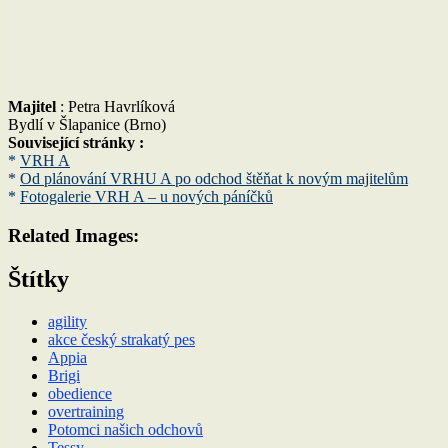
Majitel
: Petra Havrlíková
Bydlí v Šlapanice (Brno)
Související stránky :
*
VRH A
*
Od plánování VRHU A po odchod štěňat k novým majitelům
*
Fotogalerie VRH A – u nových páníčků
Related Images:
Štítky
agility
akce český strakatý pes
Appia
Brigi
obedience
overtraining
Potomci našich odchovů
Tessy