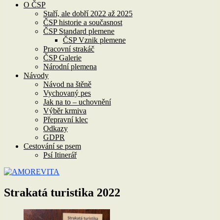
O ČSP
Staří, ale dobří 2022 až 2025
ČSP historie a současnost
ČSP Standard plemene
ČSP Vznik plemene
Pracovní strakáč
ČSP Galerie
Národní plemena
Návody
Návod na štěně
Vychovaný pes
Jak na to – uchovnění
Výběr krmiva
Přepravní klec
Odkazy
GDPR
Cestování se psem
Psí Itinerář
Strakatá turistika 2022