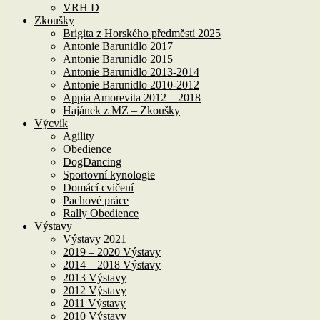
VRH D
Zkoušky
Brigita z Horského předměstí 2025
Antonie Barunidlo 2017
Antonie Barunidlo 2015
Antonie Barunidlo 2013-2014
Antonie Barunidlo 2010-2012
Appia Amorevita 2012 – 2018
Hajánek z MZ – Zkoušky
Výcvik
Agility
Obedience
DogDancing
Sportovní kynologie
Domácí cvičení
Pachové práce
Rally Obedience
Výstavy
Výstavy 2021
2019 – 2020 Výstavy
2014 – 2018 Výstavy
2013 Výstavy
2012 Výstavy
2011 Výstavy
2010 Výstavy