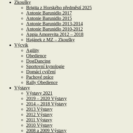
Zkoušky
Brigita z Horského předměstí 2025
Antonie Barunidlo 2017
Antonie Barunidlo 2015
Antonie Barunidlo 2013-2014
Antonie Barunidlo 2010-2012
Appia Amorevita 2012 – 2018
Hajánek z MZ – Zkoušky
Výcvik
Agility
Obedience
DogDancing
Sportovní kynologie
Domácí cvičení
Pachové práce
Rally Obedience
Výstavy
Výstavy 2021
2019 – 2020 Výstavy
2014 – 2018 Výstavy
2013 Výstavy
2012 Výstavy
2011 Výstavy
2010 Výstavy
2008 a 2009 Výstavy