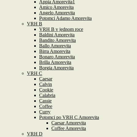
Appia Amorevita1
Amico Amorevita
Angelo Amorevita
Potomci Adamo Amorevita
VRH B
VRH B v jednom roce
Baldini Amorevita
Bandito Amorevita
Ballo Amorevita
Birra Amorevita
Bonaro Amorevita
Brilla Amorevita
Borgia Amorevita
VRH C
Caesar
Calvin
Cookie
Calabria
Cassie
Coffee
Curry
Potomci po VRH C Amorevita
Caesar Amorevita
Coffee Amorevita
VRH D