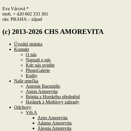
Eva Vácová *
mob. + 420 602 333 301
okr. PRAHA – západ
(c) 2013-2026 CHS AMOREVITA
Úvodní stránka
Kontakt
O nás
Napsali o nás
Kde nás uvidíte
PhotoGalerie
Knihy
Naše smečka
Antonie Barunidlo
Appia Amorevita
Brigita z Horského předměstí
Hajánek z Majklovy zahrady
Odchovy
Vrh A
Arno Amorevita
Adamo Amorevita
Alessia Amorevita