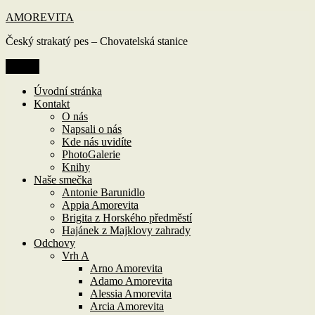
Přejít
AMOREVITA
k
Český strakatý pes – Chovatelská stanice
obsahu
webu
Menu
Úvodní stránka
Kontakt
O nás
Napsali o nás
Kde nás uvidíte
PhotoGalerie
Knihy
Naše smečka
Antonie Barunidlo
Appia Amorevita
Brigita z Horského předměstí
Hajánek z Majklovy zahrady
Odchovy
Vrh A
Arno Amorevita
Adamo Amorevita
Alessia Amorevita
Arcia Amorevita