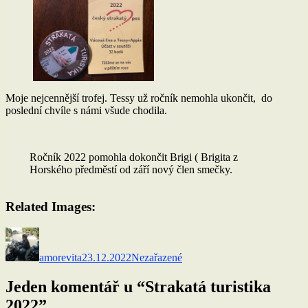
Moje nejcennější trofej. Tessy už ročník nemohla ukončit, do
poslední chvíle s námi všude chodila.
Ročník 2022 pomohla dokončit Brigi ( Brigita z
Horského předměstí od září nový člen smečky.
Related Images:
Autor:
Publikováno:
Rubriky:
amorevita
23.12.2022
Nezařazené
Jeden komentář u “Strakatá turistika
2022”