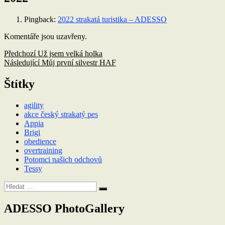
Pingback:
2022 strakatá turistika – ADESSO
Komentáře jsou uzavřeny.
Navigace
Předchozí
Předchozí
Už jsem velká holka
příspěvek:
Následující
Následující
Můj první silvestr HAF
pro
příspěvek:
příspěvek
Štítky
agility
akce český strakatý pes
Appia
Brigi
obedience
overtraining
Potomci našich odchovů
Tessy
Hledat:
Hledání
ADESSO PhotoGallery