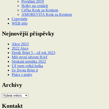
Povídání 2019
Holky na cestách
Céčka Krok za Krokem
AMOREVITA Krok za Krokem
Copyright
WEB info
Nejnovější příspěvky
Akce 2023
2022 Akce
Deník Brigi 5 – už rok 2023
Můj první silvestr HAF
Strakatá turistika 2022
Už jsem velká holka
Ze života Brigi 4
Práce s prahy
Archivy
Archivy
Kontakt