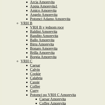
Arcia Amorevita
Appia Amorevita1
Amico Amorevita
Angelo Amorevita
Potomci Adamo Amorevita
VRH B
VRH B v jednom roce
Baldini Amorevita
Bandito Amorevita
Ballo Amorevita
Birra Amorevita
Bonaro Amorevita
Brilla Amorevita
Borgia Amorevita
VRH C
Caesar
Calvin
Cookie
Calabria
Cassie
Coffee
Curry
Potomci po VRH C Amorevita
Caesar Amorevita
Coffee Amorevita