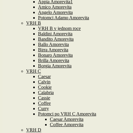
Appia Amorevita1
Amico Amorevita
Angelo Amorevita
Potomci Adamo Amorevita
VRH B
VRH B v jednom roce
Baldini Amorevita
Bandito Amorevita
Ballo Amorevita
Birra Amorevita
Bonaro Amorevita
Brilla Amorevita
Borgia Amorevita
VRH C
Caesar
Calvin
Cookie
Calabria
Cassie
Coffee
Curry
Potomci po VRH C Amorevita
Caesar Amorevita
Coffee Amorevita
VRH D