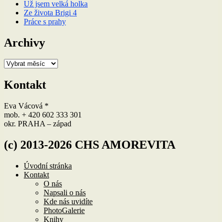
Už jsem velká holka
Ze života Brigi 4
Práce s prahy
Archivy
Archivy
Kontakt
Eva Vácová *
mob. + 420 602 333 301
okr. PRAHA – západ
(c) 2013-2026 CHS AMOREVITA
Úvodní stránka
Kontakt
O nás
Napsali o nás
Kde nás uvidíte
PhotoGalerie
Knihy