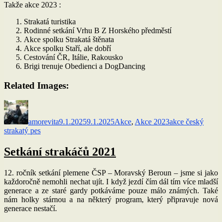
Takže akce 2023 :
Strakatá turistika
Rodinné setkání Vrhu B Z Horského předměstí
Akce spolku Strakatá štěnata
Akce spolku Staří, ale dobří
Cestování ČR, Itálie, Rakousko
Brigi trenuje Obedienci a DogDancing
Related Images:
Autor:
Publikováno:
Rubriky:
Štítky:
amorevita
9.1.2025
9.1.2025
Akce
,
Akce 2023
akce český
strakatý pes
Setkání strakáčů 2021
12. ročník setkání plemene ČSP – Moravský Beroun – jsme si jako
každoročně nemohli nechat ujít. I když jezdí čím dál tím více mladší
generace a ze staré gardy potkáváme pouze málo známých. Také
nám holky stárnou a na některý program, který připravuje nová
generace nestačí.