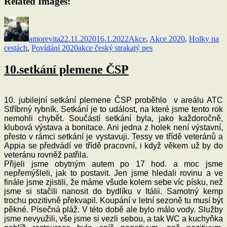
Related Images:
Autor:
Publikováno:
Rubriky:
amorevita
22.11.2020
16.1.2022
Akce
,
Akce 2020
,
Holky na
Štítky:
cestách
,
Povídání 2020
akce český strakatý pes
10.setkání plemene ČSP
10. jubilejní setkání plemene ČSP proběhlo v areálu ATC
Stříbrný rybník. Setkání je to událost, na které jsme tento rok
nemohli chybět. Součástí setkání byla, jako každoročně,
klubová výstava a bonitace. Ani jedna z holek není výstavní,
přesto v rámci setkání je vystavuji. Tessy ve třídě veteránů a
Appia se předvádí ve třídě pracovní, i když věkem už by do
veteránu rovněž patřila.
Přijeli jsme obytným autem po 17 hod. a moc jsme
nepřemýšleli, jak to postavit. Jen jsme hledali rovinu a ve
finále jsme zjistili, že máme všude kolem sebe víc písku, než
jsme si stačili nanosit do bydlíku v Itálii. Samotný kemp
trochu pozitivně překvapil. Koupání v letní sezoně tu musí být
pěkné. Písečná pláž. V této době ale bylo málo vody. Služby
jsme nevyužili, vše jsme si vezli sebou, a tak WC a kuchyňka