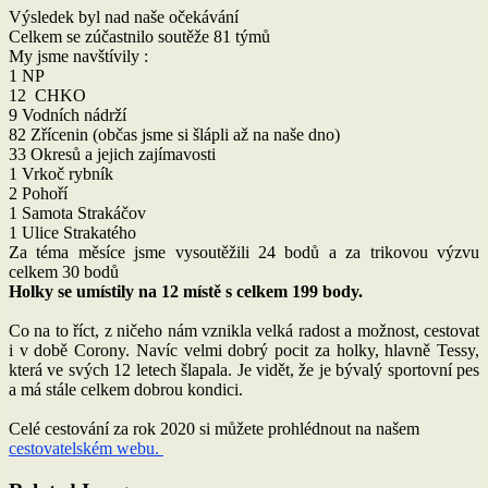
Výsledek byl nad naše očekávání
Celkem se zúčastnilo soutěže 81 týmů
My jsme navštívily :
1 NP
12 CHKO
9 Vodních nádrží
82 Zřícenin (občas jsme si šlápli až na naše dno)
33 Okresů a jejich zajímavosti
1 Vrkoč rybník
2 Pohoří
1 Samota Strakáčov
1 Ulice Strakatého
Za téma měsíce jsme vysoutěžili 24 bodů a za trikovou výzvu
celkem 30 bodů
Holky se umístily na 12 místě s celkem 199 body.
Co na to říct, z ničeho nám vznikla velká radost a možnost, cestovat
i v době Corony. Navíc velmi dobrý pocit za holky, hlavně Tessy,
která ve svých 12 letech šlapala. Je vidět, že je bývalý sportovní pes
a má stále celkem dobrou kondici.
Celé cestování za rok 2020 si můžete prohlédnout na našem
cestovatelském webu.