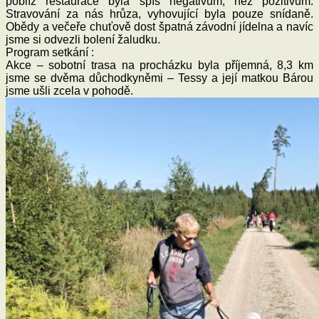
poblíž restaurace byla spíš negativum, než pozitivum.
Stravování za nás hrůza, vyhovující byla pouze snídaně.
Obědy a večeře chuťově dost špatná závodní jídelna a navíc
jsme si odvezli bolení žaludku.
Program setkání :
Akce – sobotní trasa na procházku byla příjemná, 8,3 km
jsme se dvěma důchodkyněmi – Tessy a její matkou Bárou
jsme ušli zcela v pohodě.