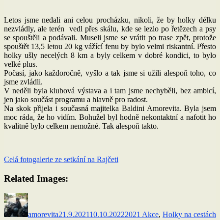
Letos jsme nedali ani celou procházku, nikoli, že by holky délku
nezvládly, ale terén vedl přes skálu, kde se lezlo po řetězech a psy
se spouštěli a podávali. Museli jsme se vrátit po trase zpět, protože
spouštět 13,5 letou 20 kg vážící fenu by bylo velmi riskantní. Přesto
holky ušly necelých 8 km a byly celkem v dobré kondici, to bylo
velké plus.
Počasí, jako každoročně, vyšlo a tak jsme si užili alespoň toho, co
jsme zvládli.
V neděli byla klubová výstava a i tam jsme nechyběli, bez ambicí,
jen jako součást programu a hlavně pro radost.
Na skok přijela i současná majitelka Baldini Amorevita. Byla jsem
moc ráda, že ho vidím. Bohužel byl hodně nekontaktní a nafotit ho
kvalitně bylo celkem nemožné. Tak alespoň takto.
Celá fotogalerie ze setkání na Rajčeti
Related Images:
Autor:
Publikováno:
Rubriky:
Š
amorevita
21.9.2021
10.10.2022
2021 Akce
,
Holky na cestách