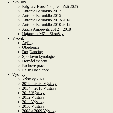
Zkoušky
Brigita z Horského předměstí 2025
Antonie Barunidlo 2017
Antonie Barunidlo 2015
Antonie Barunidlo 2013-2014
Antonie Barunidlo 2010-2012
Appia Amorevita 2012 – 2018
Hajánek z MZ – Zkoušky
Výcvik
Agility
Obedience
DogDancing
Sportovní kynologie
Domácí cvičení
Pachové práce
Rally Obedience
Výstavy
Výstavy 2021
2019 – 2020 Výstavy
2014 – 2018 Výstavy
2013 Výstavy
2012 Výstavy
2011 Výstavy
2010 Výstavy
2008 a 2009 Výstavy