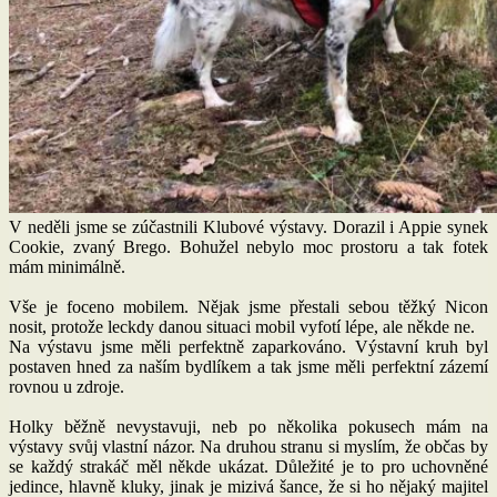
V neděli jsme se zúčastnili Klubové výstavy. Dorazil i Appie synek
Cookie, zvaný Brego. Bohužel nebylo moc prostoru a tak fotek
mám minimálně.
Vše je foceno mobilem. Nějak jsme přestali sebou těžký Nicon
nosit, protože leckdy danou situaci mobil vyfotí lépe, ale někde ne.
Na výstavu jsme měli perfektně zaparkováno. Výstavní kruh byl
postaven hned za naším bydlíkem a tak jsme měli perfektní zázemí
rovnou u zdroje.
Holky běžně nevystavuji, neb po několika pokusech mám na
výstavy svůj vlastní názor. Na druhou stranu si myslím, že občas by
se každý strakáč měl někde ukázat. Důležité je to pro uchovněné
jedince, hlavně kluky, jinak je mizivá šance, že si ho nějaký majitel