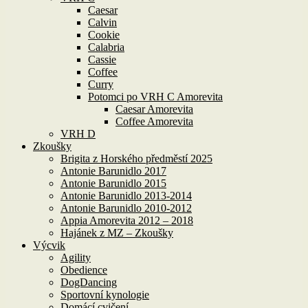
Caesar
Calvin
Cookie
Calabria
Cassie
Coffee
Curry
Potomci po VRH C Amorevita
Caesar Amorevita
Coffee Amorevita
VRH D
Zkoušky
Brigita z Horského předměstí 2025
Antonie Barunidlo 2017
Antonie Barunidlo 2015
Antonie Barunidlo 2013-2014
Antonie Barunidlo 2010-2012
Appia Amorevita 2012 – 2018
Hajánek z MZ – Zkoušky
Výcvik
Agility
Obedience
DogDancing
Sportovní kynologie
Domácí cvičení