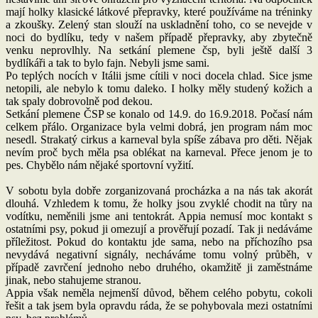
mají holky klasické látkové přepravky, které používáme na tréninky
a zkoušky. Zelený stan slouží na uskladnění toho, co se nevejde v
noci do bydlíku, tedy v našem případě přepravky, aby zbytečně
venku neprovlhly. Na setkání plemene čsp, byli ještě další 3
bydlíkáři a tak to bylo fajn. Nebyli jsme sami.
Po teplých nocích v Itálii jsme cítili v noci docela chlad. Sice jsme
netopili, ale nebylo k tomu daleko. I holky měly studený kožich a
tak spaly dobrovolně pod dekou.
Setkání plemene ČSP se konalo od 14.9. do 16.9.2018. Počasí nám
celkem přálo. Organizace byla velmi dobrá, jen program nám moc
nesedl. Strakatý cirkus a karneval byla spíše zábava pro děti. Nějak
nevím proč bych měla psa oblékat na karneval. Přece jenom je to
pes. Chybělo nám nějaké sportovní vyžití.
V sobotu byla dobře zorganizovaná procházka a na nás tak akorát
dlouhá. Vzhledem k tomu, že holky jsou zvyklé chodit na tůry na
vodítku, neměnili jsme ani tentokrát. Appia nemusí moc kontakt s
ostatními psy, pokud ji omezují a prověřují pozadí. Tak ji nedáváme
příležitost. Pokud do kontaktu jde sama, nebo na příchozího psa
nevydává negativní signály, necháváme tomu volný průběh, v
případě zavrčení jednoho nebo druhého, okamžitě ji zaměstnáme
jinak, nebo stahujeme stranou.
Appia však neměla nejmenší důvod, během celého pobytu, cokoli
řešit a tak jsem byla opravdu ráda, že se pohybovala mezi ostatními