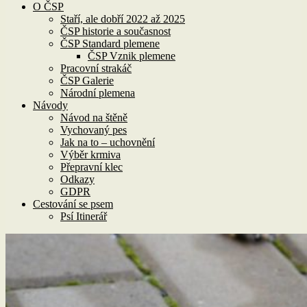
O ČSP
Staří, ale dobří 2022 až 2025
ČSP historie a současnost
ČSP Standard plemene
ČSP Vznik plemene
Pracovní strakáč
ČSP Galerie
Národní plemena
Návody
Návod na štěně
Vychovaný pes
Jak na to – uchovnění
Výběr krmiva
Přepravní klec
Odkazy
GDPR
Cestování se psem
Psí Itinerář