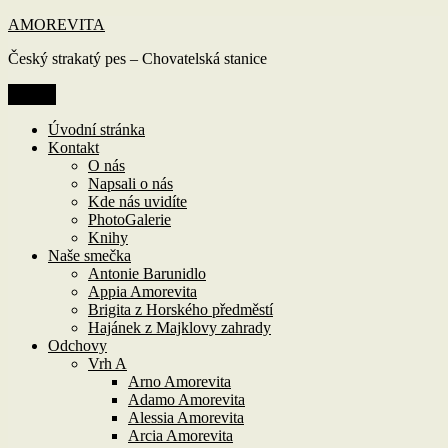
Přejít
AMOREVITA
k
Český strakatý pes – Chovatelská stanice
obsahu
webu
Menu
Úvodní stránka
Kontakt
O nás
Napsali o nás
Kde nás uvidíte
PhotoGalerie
Knihy
Naše smečka
Antonie Barunidlo
Appia Amorevita
Brigita z Horského předměstí
Hajánek z Majklovy zahrady
Odchovy
Vrh A
Arno Amorevita
Adamo Amorevita
Alessia Amorevita
Arcia Amorevita