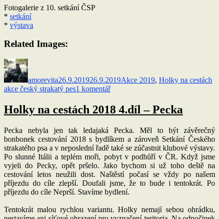
Fotogalerie z 10. setkání ČSP
*
setkání
*
výstava
Related Images:
Autor:
Publikováno:
Rubriky:
Št
amorevita
26.9.2019
26.9.2019
Akce 2019
,
Holky na cestách
u
akce český strakatý pes
1 komentář
textu
s
Holky na cestách 2018 4.díl – Pecka
názvem
10.setkání
Pecka nebyla jen tak ledajaká Pecka. Měl to být závěrečný
plemene
bonbonek cestování 2018 s bydlíkem a zároveň Setkání Českého
ČSP
strakatého psa a v neposlední řadě také se zúčastnit klubové výstavy.
Po slunné Itálii a teplém moři, pobyt v podhůří v ČR. Když jsme
vyjeli do Pecky, opět pršelo. Jako bychom si už toho deště na
cestování letos neužili dost. Naštěstí počasí se vždy po našem
příjezdu do cíle zlepší. Doufali jsme, že to bude i tentokrát. Po
příjezdu do cíle Neprší. Stavíme bydlení.
Tentokrát malou rychlou variantu. Holky nemají sebou ohrádku,
nestavíme ani síťové ohrazení pro vyznačení teritoria. Na odpočinek