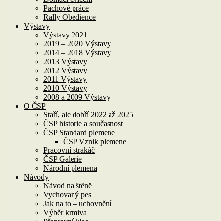
Pachové práce
Rally Obedience
Výstavy
Výstavy 2021
2019 – 2020 Výstavy
2014 – 2018 Výstavy
2013 Výstavy
2012 Výstavy
2011 Výstavy
2010 Výstavy
2008 a 2009 Výstavy
O ČSP
Staří, ale dobří 2022 až 2025
ČSP historie a současnost
ČSP Standard plemene
ČSP Vznik plemene
Pracovní strakáč
ČSP Galerie
Národní plemena
Návody
Návod na štěně
Vychovaný pes
Jak na to – uchovnění
Výběr krmiva