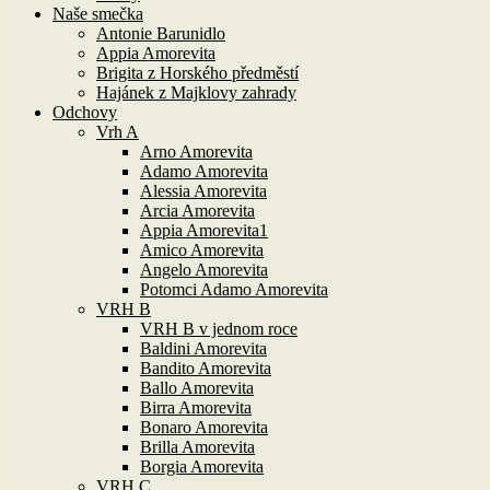
Naše smečka
Antonie Barunidlo
Appia Amorevita
Brigita z Horského předměstí
Hajánek z Majklovy zahrady
Odchovy
Vrh A
Arno Amorevita
Adamo Amorevita
Alessia Amorevita
Arcia Amorevita
Appia Amorevita1
Amico Amorevita
Angelo Amorevita
Potomci Adamo Amorevita
VRH B
VRH B v jednom roce
Baldini Amorevita
Bandito Amorevita
Ballo Amorevita
Birra Amorevita
Bonaro Amorevita
Brilla Amorevita
Borgia Amorevita
VRH C