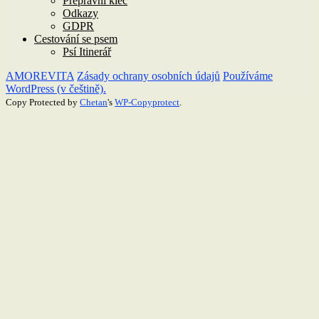
Přepravní klec
Odkazy
GDPR
Cestování se psem
Psí Itinerář
AMOREVITA
Zásady ochrany osobních údajů
Používáme
WordPress (v češtině).
Copy Protected by
Chetan
's
WP-Copyprotect
.