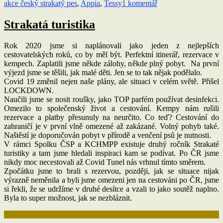
u
akce český strakatý pes
,
Appia
,
Tessy
1 komentář
textu
s
Strakatá turistika
názvem
Setkání
Rok 2020 jsme si naplánovali jako jeden z nejlepších
strakáčů
cestovatelských roků, co by měl být. Perfektní itinerář, rezervace v
2021
kempech. Zaplatili jsme někde zálohy, někde plný pobyt. Na první
výjezd jsme se těšili, jak malé děti. Jen se to tak nějak podělalo.
Covid 19 změnil nejen naše plány, ale situaci v celém světě. Přišel
LOCKDOWN.
Naučili jsme se nosit roušky, jako TOP parfém používat desinfekci.
Omezilo to společenský život a cestování. Kempy nám rušili
rezervace a platby přesunuly na neurčito. Co teď? Cestování do
zahraničí je v první vlně omezené až zakázané. Volný pohyb také.
Naštěstí je doporučován pobyt v přírodě a venčení psů je nutnosti.
V rámci Spolku ČSP a KCHMPP existuje druhý ročník Strakaté
turistiky a tam jsme hledali inspiraci kam se podívat. Po ČR jsme
nikdy moc necestovali až Covid Tunel nás vrhnul tímto směrem.
Zpočátku jsme to brali s rezervou, později, jak se situace nijak
výrazně neměnila a byli jsme omezeni jen na cestováni po ČR, jsme
si řekli, že se udržíme v druhé desítce a vzali to jako soutěž naplno.
Byla to super možnost, jak se nezbláznit.