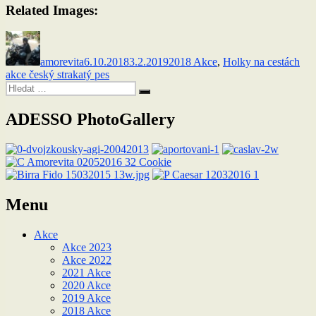
Related Images:
Autor:
Publikováno:
Rubriky:
Štít
amorevita
6.10.2018
3.2.2019
2018 Akce
,
Holky na cestách
akce český strakatý pes
Hledat:
Hledání
ADESSO PhotoGallery
Menu
Akce
Akce 2023
Akce 2022
2021 Akce
2020 Akce
2019 Akce
2018 Akce