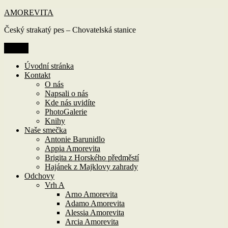
Přejít
AMOREVITA
k
Český strakatý pes – Chovatelská stanice
obsahu
webu
Menu
Úvodní stránka
Kontakt
O nás
Napsali o nás
Kde nás uvidíte
PhotoGalerie
Knihy
Naše smečka
Antonie Barunidlo
Appia Amorevita
Brigita z Horského předměstí
Hajánek z Majklovy zahrady
Odchovy
Vrh A
Arno Amorevita
Adamo Amorevita
Alessia Amorevita
Arcia Amorevita