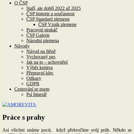
O ČSP
Staří, ale dobří 2022 až 2025
ČSP historie a současnost
ČSP Standard plemene
ČSP Vznik plemene
Pracovní strakáč
ČSP Galerie
Národní plemena
Návody
Návod na štěně
Vychovaný pes
Jak na to – uchovnění
Výběr krmiva
Přepravní klec
Odkazy
GDPR
Cestování se psem
Psí Itinerář
Práce s prahy
Asi všichni známe pocit, když překročíme svůj práh. Někdo se