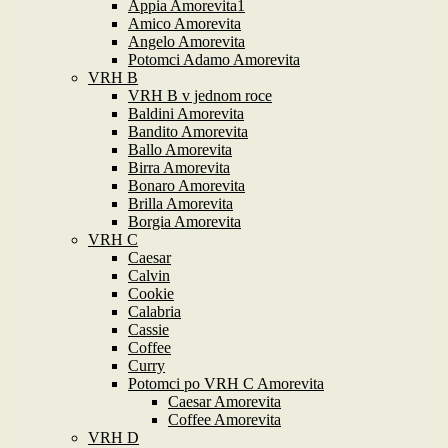
Appia Amorevita1
Amico Amorevita
Angelo Amorevita
Potomci Adamo Amorevita
VRH B
VRH B v jednom roce
Baldini Amorevita
Bandito Amorevita
Ballo Amorevita
Birra Amorevita
Bonaro Amorevita
Brilla Amorevita
Borgia Amorevita
VRH C
Caesar
Calvin
Cookie
Calabria
Cassie
Coffee
Curry
Potomci po VRH C Amorevita
Caesar Amorevita
Coffee Amorevita
VRH D