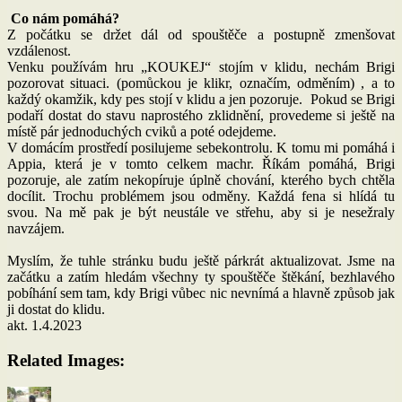
Co nám pomáhá?
Z počátku se držet dál od spouštěče a postupně zmenšovat
vzdálenost.
Venku používám hru „KOUKEJ“ stojím v klidu, nechám Brigi
pozorovat situaci. (pomůckou je klikr, označím, odměním) , a to
každý okamžik, kdy pes stojí v klidu a jen pozoruje. Pokud se Brigi
podaří dostat do stavu naprostého zklidnění, provedeme si ještě na
místě pár jednoduchých cviků a poté odejdeme.
V domácím prostředí posilujeme sebekontrolu. K tomu mi pomáhá i
Appia, která je v tomto celkem machr. Říkám pomáhá, Brigi
pozoruje, ale zatím nekopíruje úplně chování, kterého bych chtěla
docílit. Trochu problémem jsou odměny. Každá fena si hlídá tu
svou. Na mě pak je být neustále ve střehu, aby si je nesežraly
navzájem.
Myslím, že tuhle stránku budu ještě párkrát aktualizovat. Jsme na
začátku a zatím hledám všechny ty spouštěče štěkání, bezhlavého
pobíhání sem tam, kdy Brigi vůbec nic nevnímá a hlavně způsob jak
ji dostat do klidu.
akt. 1.4.2023
Related Images:
Autor:
Publikováno:
Rubriky:
Štít