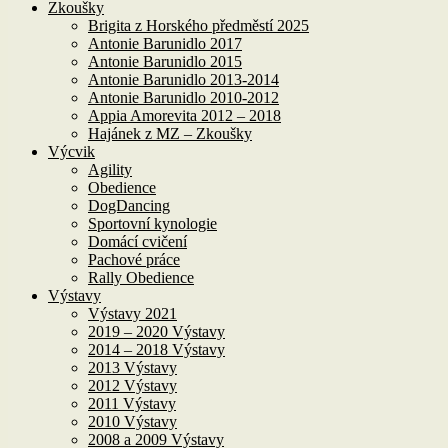
Zkoušky
Brigita z Horského předměstí 2025
Antonie Barunidlo 2017
Antonie Barunidlo 2015
Antonie Barunidlo 2013-2014
Antonie Barunidlo 2010-2012
Appia Amorevita 2012 – 2018
Hajánek z MZ – Zkoušky
Výcvik
Agility
Obedience
DogDancing
Sportovní kynologie
Domácí cvičení
Pachové práce
Rally Obedience
Výstavy
Výstavy 2021
2019 – 2020 Výstavy
2014 – 2018 Výstavy
2013 Výstavy
2012 Výstavy
2011 Výstavy
2010 Výstavy
2008 a 2009 Výstavy