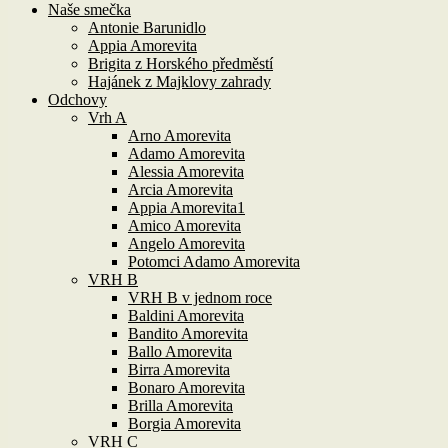
Naše smečka
Antonie Barunidlo
Appia Amorevita
Brigita z Horského předměstí
Hajánek z Majklovy zahrady
Odchovy
Vrh A
Arno Amorevita
Adamo Amorevita
Alessia Amorevita
Arcia Amorevita
Appia Amorevita1
Amico Amorevita
Angelo Amorevita
Potomci Adamo Amorevita
VRH B
VRH B v jednom roce
Baldini Amorevita
Bandito Amorevita
Ballo Amorevita
Birra Amorevita
Bonaro Amorevita
Brilla Amorevita
Borgia Amorevita
VRH C