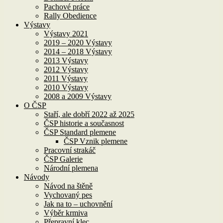
Pachové práce
Rally Obedience
Výstavy
Výstavy 2021
2019 – 2020 Výstavy
2014 – 2018 Výstavy
2013 Výstavy
2012 Výstavy
2011 Výstavy
2010 Výstavy
2008 a 2009 Výstavy
O ČSP
Staří, ale dobří 2022 až 2025
ČSP historie a současnost
ČSP Standard plemene
ČSP Vznik plemene
Pracovní strakáč
ČSP Galerie
Národní plemena
Návody
Návod na štěně
Vychovaný pes
Jak na to – uchovnění
Výběr krmiva
Přepravní klec