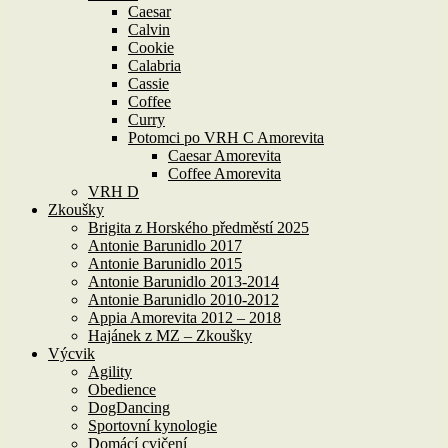
Caesar
Calvin
Cookie
Calabria
Cassie
Coffee
Curry
Potomci po VRH C Amorevita
Caesar Amorevita
Coffee Amorevita
VRH D
Zkoušky
Brigita z Horského předměstí 2025
Antonie Barunidlo 2017
Antonie Barunidlo 2015
Antonie Barunidlo 2013-2014
Antonie Barunidlo 2010-2012
Appia Amorevita 2012 – 2018
Hajánek z MZ – Zkoušky
Výcvik
Agility
Obedience
DogDancing
Sportovní kynologie
Domácí cvičení