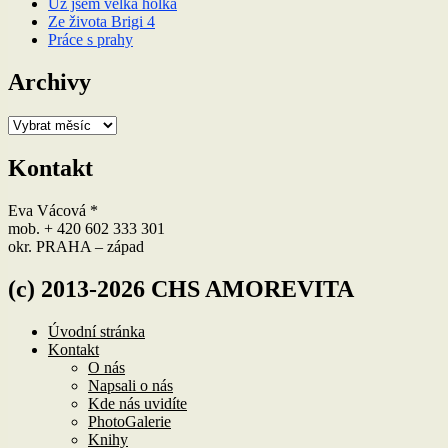
Už jsem velká holka
Ze života Brigi 4
Práce s prahy
Archivy
Archivy
Kontakt
Eva Vácová *
mob. + 420 602 333 301
okr. PRAHA – západ
(c) 2013-2026 CHS AMOREVITA
Úvodní stránka
Kontakt
O nás
Napsali o nás
Kde nás uvidíte
PhotoGalerie
Knihy