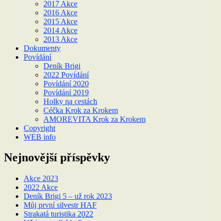
2017 Akce
2016 Akce
2015 Akce
2014 Akce
2013 Akce
Dokumenty
Povídání
Deník Brigi
2022 Povídání
Povídání 2020
Povídání 2019
Holky na cestách
Céčka Krok za Krokem
AMOREVITA Krok za Krokem
Copyright
WEB info
Nejnovější příspěvky
Akce 2023
2022 Akce
Deník Brigi 5 – už rok 2023
Můj první silvestr HAF
Strakatá turistika 2022