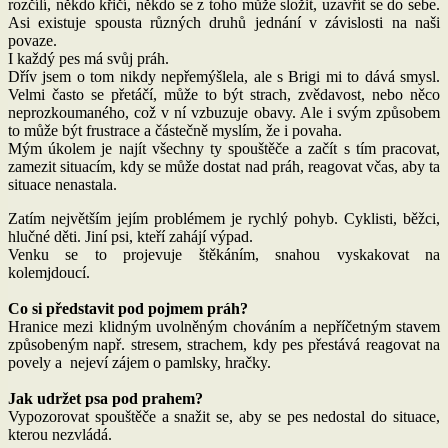
rozčílí, někdo křičí, někdo se z toho může složit, uzavřít se do sebe.
Asi existuje spousta různých druhů jednání v závislosti na naši
povaze.
I každý pes má svůj práh.
Dřív jsem o tom nikdy nepřemýšlela, ale s Brigi mi to dává smysl.
Velmi často se přetáčí, může to být strach, zvědavost, nebo něco
neprozkoumaného, což v ní vzbuzuje obavy. Ale i svým způsobem
to může být frustrace a částečně myslím, že i povaha.
Mým úkolem je najít všechny ty spouštěče a začít s tím pracovat,
zamezit situacím, kdy se může dostat nad práh, reagovat včas, aby ta
situace nenastala.
Zatím největším jejím problémem je rychlý pohyb. Cyklisti, běžci,
hlučné děti. Jiní psi, kteří zahájí výpad.
Venku se to projevuje štěkáním, snahou vyskakovat na
kolemjdoucí.
Co si představit pod pojmem práh?
Hranice mezi klidným uvolněným chováním a nepříčetným stavem
způsobeným např. stresem, strachem, kdy pes přestává reagovat na
povely a nejeví zájem o pamlsky, hračky.
Jak udržet psa pod prahem?
Vypozorovat spouštěče a snažit se, aby se pes nedostal do situace,
kterou nezvládá.