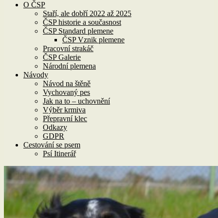
O ČSP
Staří, ale dobří 2022 až 2025
ČSP historie a současnost
ČSP Standard plemene
ČSP Vznik plemene
Pracovní strakáč
ČSP Galerie
Národní plemena
Návody
Návod na štěně
Vychovaný pes
Jak na to – uchovnění
Výběr krmiva
Přepravní klec
Odkazy
GDPR
Cestování se psem
Psí Itinerář