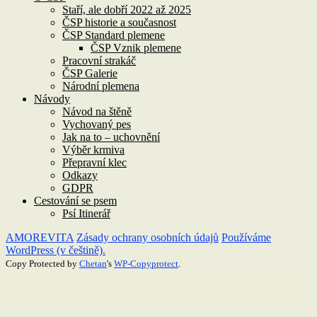
Staří, ale dobří 2022 až 2025
ČSP historie a současnost
ČSP Standard plemene
ČSP Vznik plemene
Pracovní strakáč
ČSP Galerie
Národní plemena
Návody
Návod na štěně
Vychovaný pes
Jak na to – uchovnění
Výběr krmiva
Přepravní klec
Odkazy
GDPR
Cestování se psem
Psí Itinerář
AMOREVITA
Zásady ochrany osobních údajů
Používáme
WordPress (v češtině).
Copy Protected by
Chetan
's
WP-Copyprotect
.