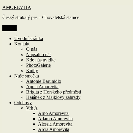
Přejít
AMOREVITA
k
Český strakatý pes – Chovatelská stanice
obsahu
webu
Menu
Úvodní stránka
Kontakt
O nás
Napsali o nás
Kde nás uvidíte
PhotoGalerie
Knihy
Naše smečka
Antonie Barunidlo
Appia Amorevita
Brigita z Horského předměstí
Hajánek z Majklovy zahrady
Odchovy
Vrh A
Arno Amorevita
Adamo Amorevita
Alessia Amorevita
Arcia Amorevita