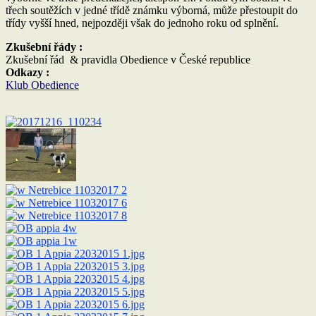
třech soutěžích v jedné třídě známku výborná, může přestoupit do
třídy vyšší hned, nejpozději však do jednoho roku od splnění.
Zkušební řády :
Zkušební řád & pravidla Obedience v České republice
Odkazy :
Klub Obedience