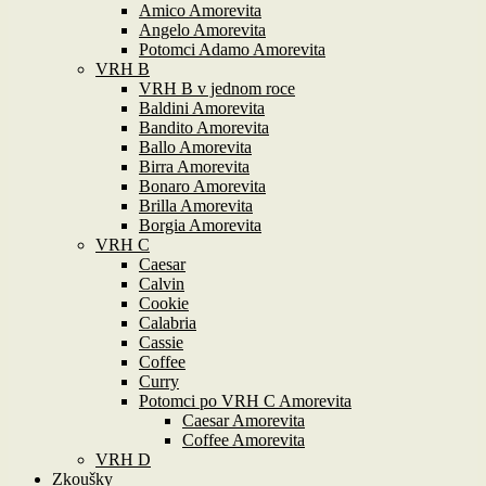
Amico Amorevita
Angelo Amorevita
Potomci Adamo Amorevita
VRH B
VRH B v jednom roce
Baldini Amorevita
Bandito Amorevita
Ballo Amorevita
Birra Amorevita
Bonaro Amorevita
Brilla Amorevita
Borgia Amorevita
VRH C
Caesar
Calvin
Cookie
Calabria
Cassie
Coffee
Curry
Potomci po VRH C Amorevita
Caesar Amorevita
Coffee Amorevita
VRH D
Zkoušky