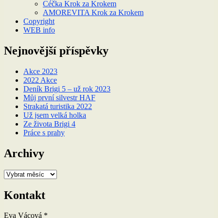
Céčka Krok za Krokem
AMOREVITA Krok za Krokem
Copyright
WEB info
Nejnovější příspěvky
Akce 2023
2022 Akce
Deník Brigi 5 – už rok 2023
Můj první silvestr HAF
Strakatá turistika 2022
Už jsem velká holka
Ze života Brigi 4
Práce s prahy
Archivy
Archivy
Kontakt
Eva Vácová *