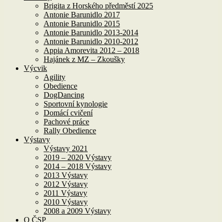
Brigita z Horského předměstí 2025
Antonie Barunidlo 2017
Antonie Barunidlo 2015
Antonie Barunidlo 2013-2014
Antonie Barunidlo 2010-2012
Appia Amorevita 2012 – 2018
Hajánek z MZ – Zkoušky
Výcvik
Agility
Obedience
DogDancing
Sportovní kynologie
Domácí cvičení
Pachové práce
Rally Obedience
Výstavy
Výstavy 2021
2019 – 2020 Výstavy
2014 – 2018 Výstavy
2013 Výstavy
2012 Výstavy
2011 Výstavy
2010 Výstavy
2008 a 2009 Výstavy
O ČSP