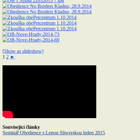
[Show as slideshow]
1
2
►
Související články
Seminář Obedience s Lenou Sliwerskou leden 2015