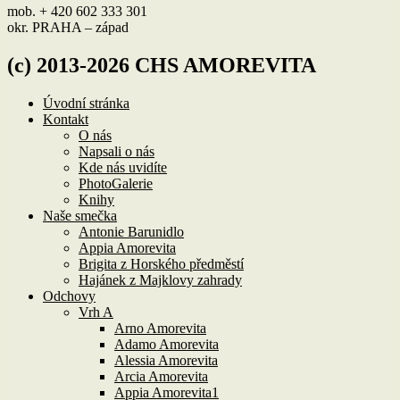
mob. + 420 602 333 301
okr. PRAHA – západ
(c) 2013-2026 CHS AMOREVITA
Úvodní stránka
Kontakt
O nás
Napsali o nás
Kde nás uvidíte
PhotoGalerie
Knihy
Naše smečka
Antonie Barunidlo
Appia Amorevita
Brigita z Horského předměstí
Hajánek z Majklovy zahrady
Odchovy
Vrh A
Arno Amorevita
Adamo Amorevita
Alessia Amorevita
Arcia Amorevita
Appia Amorevita1