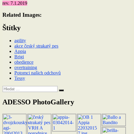
rev. 7.1.2019
Related Images:
Štítky
agility
akce český strakatý pes
Appia
Brigi
obedience
overtraining
Potomci našich odchovů
Tessy
Hledat:
Hledání
ADESSO PhotoGallery