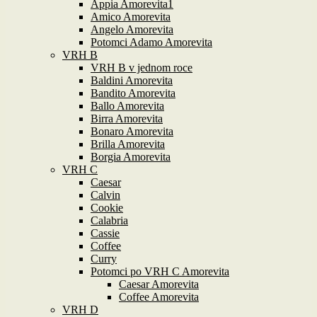
Appia Amorevita1
Amico Amorevita
Angelo Amorevita
Potomci Adamo Amorevita
VRH B
VRH B v jednom roce
Baldini Amorevita
Bandito Amorevita
Ballo Amorevita
Birra Amorevita
Bonaro Amorevita
Brilla Amorevita
Borgia Amorevita
VRH C
Caesar
Calvin
Cookie
Calabria
Cassie
Coffee
Curry
Potomci po VRH C Amorevita
Caesar Amorevita
Coffee Amorevita
VRH D