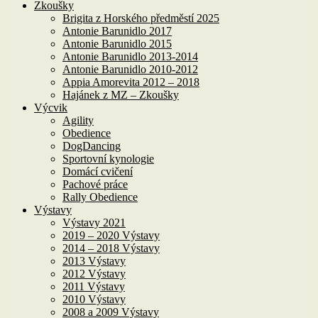
Zkoušky
Brigita z Horského předměstí 2025
Antonie Barunidlo 2017
Antonie Barunidlo 2015
Antonie Barunidlo 2013-2014
Antonie Barunidlo 2010-2012
Appia Amorevita 2012 – 2018
Hajánek z MZ – Zkoušky
Výcvik
Agility
Obedience
DogDancing
Sportovní kynologie
Domácí cvičení
Pachové práce
Rally Obedience
Výstavy
Výstavy 2021
2019 – 2020 Výstavy
2014 – 2018 Výstavy
2013 Výstavy
2012 Výstavy
2011 Výstavy
2010 Výstavy
2008 a 2009 Výstavy