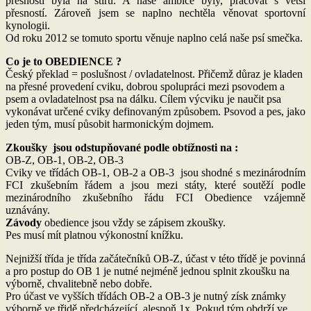
přesností byla na štíru. A naše ambice byly, pracovat s větší
přesností. Zároveň jsem se naplno nechtěla věnovat sportovní
kynologii.
Od roku 2012 se tomuto sportu věnuje naplno celá naše psí smečka.
Co je to OBEDIENCE ?
Český překlad = poslušnost / ovladatelnost. Přičemž důraz je kladen
na přesné provedení cviku, dobrou spolupráci mezi psovodem a
psem a ovladatelnost psa na dálku. Cílem výcviku je naučit psa
vykonávat určené cviky definovaným způsobem. Psovod a pes, jako
jeden tým, musí působit harmonickým dojmem.
Zkoušky jsou odstupňované podle obtížnosti na :
OB-Z, OB-1, OB-2, OB-3
Cviky ve třídách OB-1, OB-2 a OB-3 jsou shodné s mezinárodním
FCI zkušebním řádem a jsou mezi státy, které soutěží podle
mezinárodního zkušebního řádu FCI Obedience vzájemně
uznávány.
Závody
obedience jsou vždy se zápisem zkoušky.
Pes musí mít platnou výkonostní knížku.
Nejnižší třída je třída začátečníků OB-Z, účast v této třídě je povinná
a pro postup do OB 1 je nutné nejméně jednou splnit zkoušku na
výborně, chvalitebně nebo dobře.
Pro účast ve vyšších třídách OB-2 a OB-3 je nutný získ známky
výborně ve třidě předcházející, alespoň 1x. Pokud tým obdrží ve