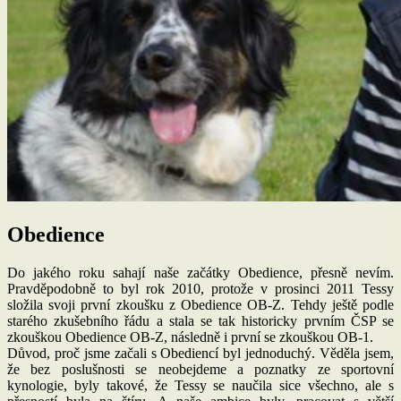
Obedience
Do jakého roku sahají naše začátky Obedience, přesně nevím.
Pravděpodobně to byl rok 2010, protože v prosinci 2011 Tessy
složila svoji první zkoušku z Obedience OB-Z. Tehdy ještě podle
starého zkušebního řádu a stala se tak historicky prvním ČSP se
zkouškou Obedience OB-Z, následně i první se zkouškou OB-1.
Důvod, proč jsme začali s Obediencí byl jednoduchý. Věděla jsem,
že bez poslušnosti se neobejdeme a poznatky ze sportovní
kynologie, byly takové, že Tessy se naučila sice všechno, ale s