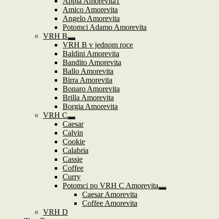
Appia Amorevita1
Amico Amorevita
Angelo Amorevita
Potomci Adamo Amorevita
VRH B
Zobrazit
VRH B v jednom roce
podřazené
Baldini Amorevita
položky
Bandito Amorevita
Ballo Amorevita
Birra Amorevita
Bonaro Amorevita
Brilla Amorevita
Borgia Amorevita
VRH C
Zobrazit
Caesar
podřazené
Calvin
položky
Cookie
Calabria
Cassie
Coffee
Curry
Potomci po VRH C Amorevita
Zobrazit
Caesar Amorevita
podřazené
Coffee Amorevita
položky
VRH D