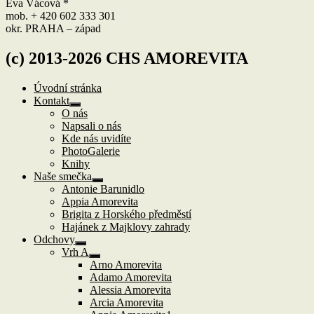
Eva Vácová *
mob. + 420 602 333 301
okr. PRAHA – západ
(c) 2013-2026 CHS AMOREVITA
Úvodní stránka
Kontakt
Zobrazit
O nás
podřazené
Napsali o nás
položky
Kde nás uvidíte
PhotoGalerie
Knihy
Naše smečka
Zobrazit
Antonie Barunidlo
podřazené
Appia Amorevita
položky
Brigita z Horského předměstí
Hajánek z Majklovy zahrady
Odchovy
Zobrazit
Vrh A
podřazené
Zobrazit
Arno Amorevita
položky
podřazené
Adamo Amorevita
položky
Alessia Amorevita
Arcia Amorevita