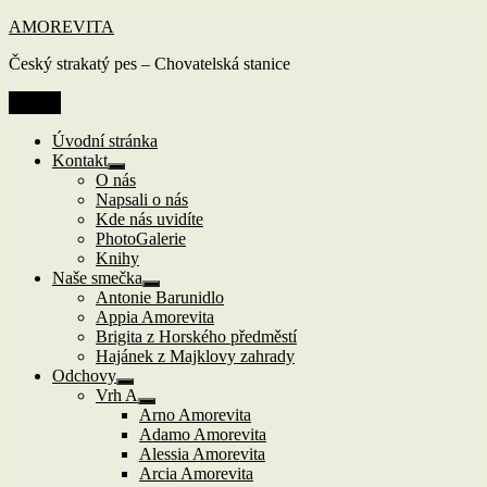
Přejít
AMOREVITA
k
Český strakatý pes – Chovatelská stanice
obsahu
webu
Menu
Úvodní stránka
Kontakt
Zobrazit
O nás
podřazené
Napsali o nás
položky
Kde nás uvidíte
PhotoGalerie
Knihy
Naše smečka
Zobrazit
Antonie Barunidlo
podřazené
Appia Amorevita
položky
Brigita z Horského předměstí
Hajánek z Majklovy zahrady
Odchovy
Zobrazit
Vrh A
podřazené
Zobrazit
Arno Amorevita
položky
podřazené
Adamo Amorevita
položky
Alessia Amorevita
Arcia Amorevita