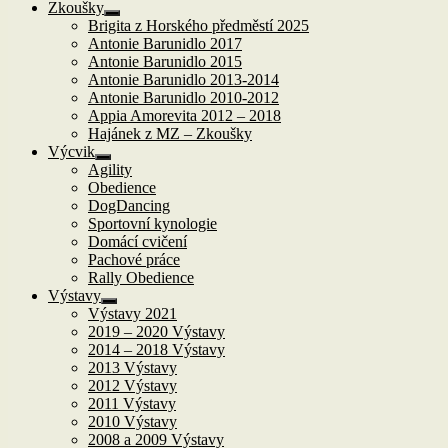
Zkoušky
Zobrazit
Brigita z Horského předměstí 2025
podřazené
Antonie Barunidlo 2017
položky
Antonie Barunidlo 2015
Antonie Barunidlo 2013-2014
Antonie Barunidlo 2010-2012
Appia Amorevita 2012 – 2018
Hajánek z MZ – Zkoušky
Výcvik
Zobrazit
Agility
podřazené
Obedience
položky
DogDancing
Sportovní kynologie
Domácí cvičení
Pachové práce
Rally Obedience
Výstavy
Zobrazit
Výstavy 2021
podřazené
2019 – 2020 Výstavy
položky
2014 – 2018 Výstavy
2013 Výstavy
2012 Výstavy
2011 Výstavy
2010 Výstavy
2008 a 2009 Výstavy