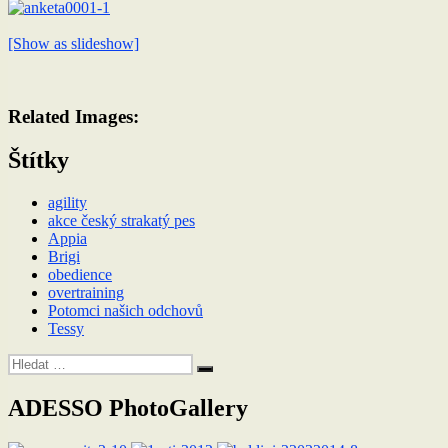
[Show as slideshow]
Related Images:
Štítky
agility
akce český strakatý pes
Appia
Brigi
obedience
overtraining
Potomci našich odchovů
Tessy
Hledat:
Hledání
ADESSO PhotoGallery