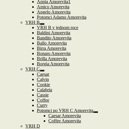
Appia Amorevita1
Amico Amorevita
Angelo Amorevita
Potomci Adamo Amorevita
VRH B
Zobrazit
VRH B v jednom roce
podřazené
Baldini Amorevita
položky
Bandito Amorevita
Ballo Amorevita
Birra Amorevita
Bonaro Amorevita
Brilla Amorevita
Borgia Amorevita
VRH C
Zobrazit
Caesar
podřazené
Calvin
položky
Cookie
Calabria
Cassie
Coffee
Curry
Potomci po VRH C Amorevita
Zobrazit
Caesar Amorevita
podřazené
Coffee Amorevita
položky
VRH D