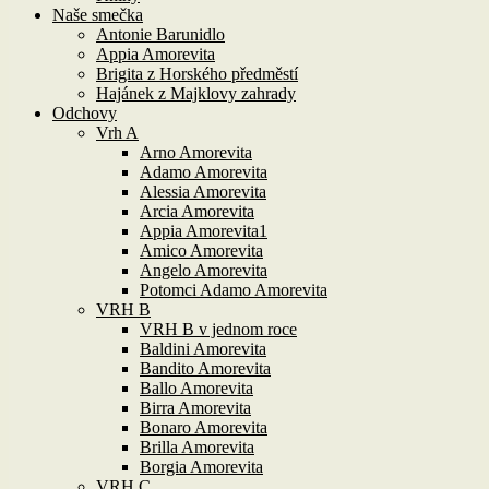
Naše smečka
Antonie Barunidlo
Appia Amorevita
Brigita z Horského předměstí
Hajánek z Majklovy zahrady
Odchovy
Vrh A
Arno Amorevita
Adamo Amorevita
Alessia Amorevita
Arcia Amorevita
Appia Amorevita1
Amico Amorevita
Angelo Amorevita
Potomci Adamo Amorevita
VRH B
VRH B v jednom roce
Baldini Amorevita
Bandito Amorevita
Ballo Amorevita
Birra Amorevita
Bonaro Amorevita
Brilla Amorevita
Borgia Amorevita
VRH C