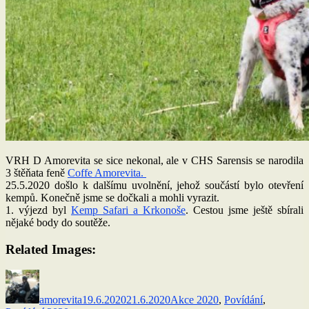
VRH D Amorevita se sice nekonal, ale v CHS Sarensis se narodila
3 štěňata feně
Coffe Amorevita.
25.5.2020 došlo k dalšímu uvolnění, jehož součástí bylo otevření
kempů. Konečně jsme se dočkali a mohli vyrazit.
1. výjezd byl
Kemp Safari a Krkonoše
. Cestou jsme ještě sbírali
nějaké body do soutěže.
Related Images:
Autor:
Publikováno:
Rubriky:
amorevita
19.6.2020
21.6.2020
Akce 2020
,
Povídání
,