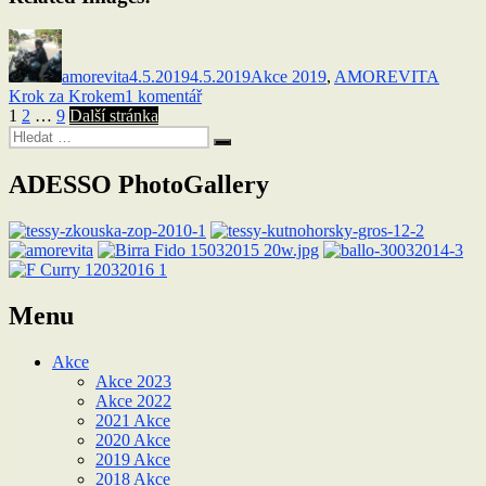
Autor:
Publikováno:
Rubriky:
amorevita
4.5.2019
4.5.2019
Akce 2019
,
AMOREVITA
u
Krok za Krokem
1 komentář
Stránkování
Stránka:
Stránka:
Stránka:
textu
1
2
…
9
Další stránka
Hledat:
s
příspěvků
Hledání
názvem
Bonaro
ADESSO PhotoGallery
Amorevita
duben
2019
Menu
Akce
Akce 2023
Akce 2022
2021 Akce
2020 Akce
2019 Akce
2018 Akce