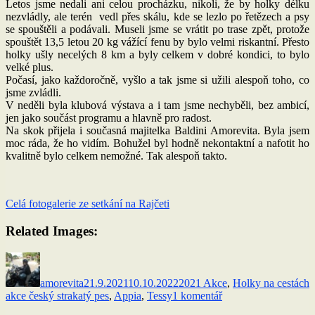
Letos jsme nedali ani celou procházku, nikoli, že by holky délku
nezvládly, ale terén vedl přes skálu, kde se lezlo po řetězech a psy
se spouštěli a podávali. Museli jsme se vrátit po trase zpět, protože
spouštět 13,5 letou 20 kg vážící fenu by bylo velmi riskantní. Přesto
holky ušly necelých 8 km a byly celkem v dobré kondici, to bylo
velké plus.
Počasí, jako každoročně, vyšlo a tak jsme si užili alespoň toho, co
jsme zvládli.
V neděli byla klubová výstava a i tam jsme nechyběli, bez ambicí,
jen jako součást programu a hlavně pro radost.
Na skok přijela i současná majitelka Baldini Amorevita. Byla jsem
moc ráda, že ho vidím. Bohužel byl hodně nekontaktní a nafotit ho
kvalitně bylo celkem nemožné. Tak alespoň takto.
Celá fotogalerie ze setkání na Rajčeti
Related Images:
Autor:
Publikováno:
Rubriky:
Š
amorevita
21.9.2021
10.10.2022
2021 Akce
,
Holky na cestách
u
akce český strakatý pes
,
Appia
,
Tessy
1 komentář
textu