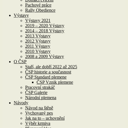
Pachové práce
Rally Obedience
Výstavy
Výstavy 2021
2019 – 2020 Výstavy
2014 – 2018 Výstavy
2013 Výstavy
2012 Výstavy
2011 Výstavy
2010 Výstavy
2008 a 2009 Výstavy
O ČSP
Staří, ale dobří 2022 až 2025
ČSP historie a současnost
ČSP Standard plemene
ČSP Vznik plemene
Pracovní strakáč
ČSP Galerie
Národní plemena
Návody
Návod na štěně
Vychovaný pes
Jak na to – uchovnění
Výběr krmiva