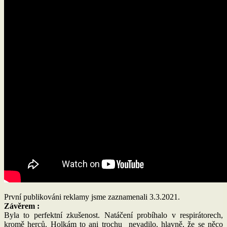
První publikováni reklamy jsme zaznamenali 3.3.2021.
Závěrem :
Byla to perfektní zkušenost. Natáčení probíhalo v respirátorech,
kromě herců. Holkám to ani trochu nevadilo, hlavně, že se něco