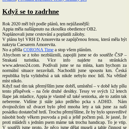
Když se to zadrhne
Rok 2020 měl být podle plánů, ten nejúžasnější:
Appia měla našlápnuto na zkoušku obedience OB2.
Naplánovali jsme cestování a poplatili zálohy.
V plánu byl VRH D Amorevita se zapůjčenou fenou, která měla být
nakryta Caesarem Amorevita.
No a přišla
CORONA Time
a stop všem plánům.
Abychom se z toho nezbláznili, zapojili jsme se do soutěže ČSP –
Strakatá turistika. Více info najdete na stránkách
www.adesso24.com. Podívali jsme se na místa, kam bychom za
normální situace nezavítali. Nachodili jsme spoustu km. Česká
republika byla vylidněná a tak nikde nebylo moc lidí. Na většině
míst nikdo.
Když nad tím tak přemýšlím jsme dobří, umístění – v době kdy píšu
tento příspěvek – na čele druhé desítky. Tessy ve svých 12 letech
šlape jak mladice, Appia je vlastně už také seniorka, ale to zatím tak
nebereme. Vidíme ji stále jako prdlého pcka s ADHD. Nám
dvojnožcům už dvacet bylo před mnoha lety a tak jsme za naši
posádku dostatečně hrdí. Trochu přemýšlíme, že by bylo spravedlivé
násobit body věkem psovoda a psů a ještě počtem psů. Je jasné, že
proti mládeži s jedním psem máme tak trochu handicap. To je vtip.
V soutěži jsme proto, že něco jsme dělat museli a tahle činnost se