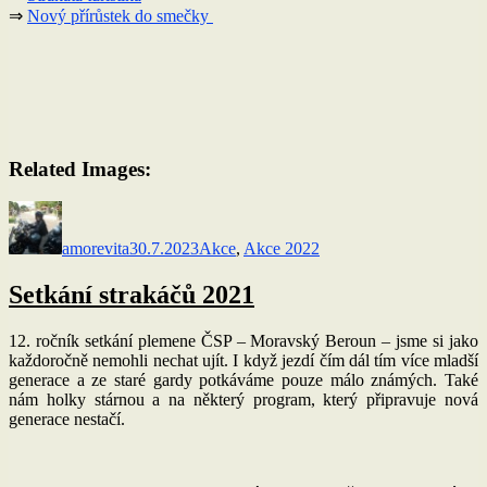
⇒
Nový přírůstek do smečky
Related Images:
Autor:
Publikováno:
Rubriky:
amorevita
30.7.2023
Akce
,
Akce 2022
Setkání strakáčů 2021
12. ročník setkání plemene ČSP – Moravský Beroun – jsme si jako
každoročně nemohli nechat ujít. I když jezdí čím dál tím více mladší
generace a ze staré gardy potkáváme pouze málo známých. Také
nám holky stárnou a na některý program, který připravuje nová
generace nestačí.