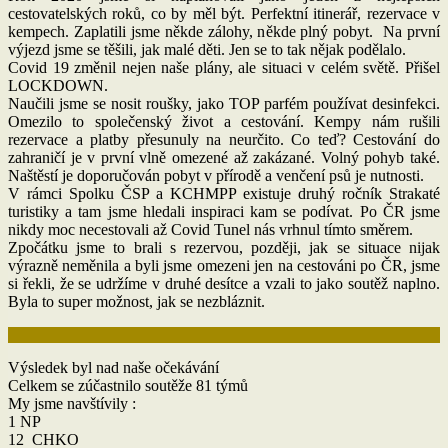
cestovatelských roků, co by měl být. Perfektní itinerář, rezervace v
kempech. Zaplatili jsme někde zálohy, někde plný pobyt. Na první
výjezd jsme se těšili, jak malé děti. Jen se to tak nějak podělalo.
Covid 19 změnil nejen naše plány, ale situaci v celém světě. Přišel
LOCKDOWN.
Naučili jsme se nosit roušky, jako TOP parfém používat desinfekci.
Omezilo to společenský život a cestování. Kempy nám rušili
rezervace a platby přesunuly na neurčito. Co teď? Cestování do
zahraničí je v první vlně omezené až zakázané. Volný pohyb také.
Naštěstí je doporučován pobyt v přírodě a venčení psů je nutnosti.
V rámci Spolku ČSP a KCHMPP existuje druhý ročník Strakaté
turistiky a tam jsme hledali inspiraci kam se podívat. Po ČR jsme
nikdy moc necestovali až Covid Tunel nás vrhnul tímto směrem.
Zpočátku jsme to brali s rezervou, později, jak se situace nijak
výrazně neměnila a byli jsme omezeni jen na cestováni po ČR, jsme
si řekli, že se udržíme v druhé desítce a vzali to jako soutěž naplno.
Byla to super možnost, jak se nezbláznit.
Výsledek byl nad naše očekávání
Celkem se zúčastnilo soutěže 81 týmů
My jsme navštívily :
1 NP
12 CHKO