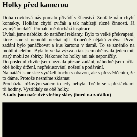
s
Holky před kamerou
názvem
Setkání
Doba covidová nás pomalu přivádí v šílenství. Zoufale nám chybí
strakáčů
kontakty. Holkám chybí cvičák a tak nabízejí různé činnosti. Já
2021
vymýšlím další. Pomalu mě dochází inspirace.
Uvítali jsme nabídku do natáčení reklamy. Bylo to velké překvapení,
které jsme si nemohli nechat ujít. Konečně nějaká změna. První
zadání bylo panáčkovat a kus kartonu v tlamě. To se změnilo na
mobilní telefon. Byla to velká výzva a tak jsem obětovala jeden můj
starý mobil ze sbírky. Nakonec ho holky ani tak neponičily.
Do poslední chvíle jsem neznala přesné zadání, náhodně jsem učila
obě holky držení, nepřekusování, nošení a podávání.
Na natáčí jsme sice vyráželi trochu s obavou, ale s přesvědčením, že
to dáme. Protože nesmíme zklamat.
Procházka růžovým sadem to tedy nebyla. Točilo se s přestávkami
tři hodiny. Vystřídaly se obě holky.
A tady jsou naše dvě vteřiny slávy (hned na začátku)