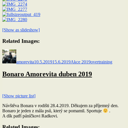
[Show as slideshow]
Related Images:
Autor:
Publikováno:
Rubriky:
Štítky:
amorevita
10.5.2019
15.6.2019
Akce 2019
overtraining
Bonaro Amorevita duben 2019
[Show picture list]
Návštěva Bonara v rodišti 28.4.2019. Děkujem za příjemný den.
Bonaro je jeden z mála psů, který se pomamil. Sportuje
.
A dík patří páníčkovi Radkovi.
Related Images: