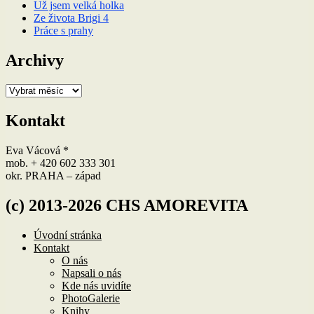
Už jsem velká holka
Ze života Brigi 4
Práce s prahy
Archivy
Archivy
Kontakt
Eva Vácová *
mob. + 420 602 333 301
okr. PRAHA – západ
(c) 2013-2026 CHS AMOREVITA
Úvodní stránka
Kontakt
O nás
Napsali o nás
Kde nás uvidíte
PhotoGalerie
Knihy