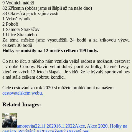
9 Vodních nádrží
82 Zřícenin (občas jsme si šlápli až na naše dno)
33 Okresů a jejich zajímavosti
1 Vrkoč rybník
2 Pohoří
1 Samota Strakáčov
1 Ulice Strakatého
Za téma měsíce jsme vysoutěžili 24 bodů a za trikovou výzvu
celkem 30 bodů
Holky se umístily na 12 místě s celkem 199 body.
Co na to říct, z ničeho nám vznikla velká radost a možnost, cestovat
i v době Corony. Navíc velmi dobrý pocit za holky, hlavně Tessy,
která ve svých 12 letech šlapala. Je vidět, že je bývalý sportovní pes
a má stále celkem dobrou kondici.
Celé cestování za rok 2020 si můžete prohlédnout na našem
cestovatelském webu.
Related Images:
Autor:
Publikováno:
Rubriky:
amorevita
22.11.2020
16.1.2022
Akce
,
Akce 2020
,
Holky na
Štítky:
cestách
,
Povídání 2020
akce český strakatý pes