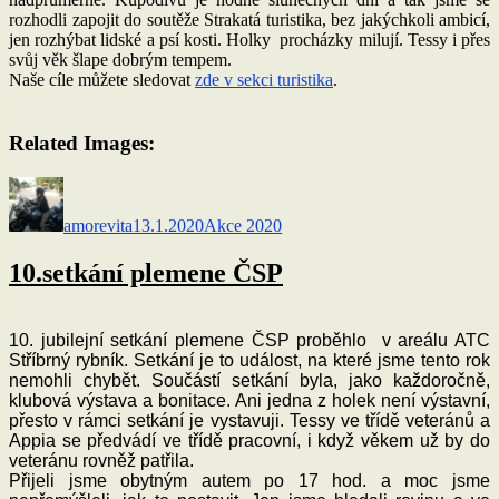
rozhodli zapojit do soutěže Strakatá turistika, bez jakýchkoli ambicí,
jen rozhýbat lidské a psí kosti. Holky procházky milují. Tessy i přes
svůj věk šlape dobrým tempem.
Naše cíle můžete sledovat
zde v sekci turistika
.
Related Images:
Autor:
Publikováno:
Rubriky:
amorevita
13.1.2020
Akce 2020
10.setkání plemene ČSP
10. jubilejní setkání plemene ČSP proběhlo v areálu ATC
Stříbrný rybník. Setkání je to událost, na které jsme tento rok
nemohli chybět. Součástí setkání byla, jako každoročně,
klubová výstava a bonitace. Ani jedna z holek není výstavní,
přesto v rámci setkání je vystavuji. Tessy ve třídě veteránů a
Appia se předvádí ve třídě pracovní, i když věkem už by do
veteránu rovněž patřila.
Přijeli jsme obytným autem po 17 hod. a moc jsme