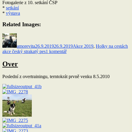
Fotogalerie z 10. setkání ČSP
*
setkání
*
výstava
Related Images:
Autor:
Publikováno:
Rubriky:
Št
amorevita
26.9.2019
26.9.2019
Akce 2019
,
Holky na cestách
u
akce český strakatý pes
1 komentář
textu
s
Over
názvem
10.setkání
Poslední z overtrainingu, terntokrát prvně venku 8.5.2010
plemene
ČSP