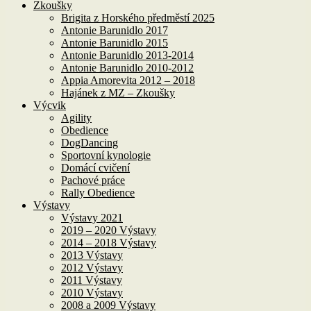
Zkoušky
Brigita z Horského předměstí 2025
Antonie Barunidlo 2017
Antonie Barunidlo 2015
Antonie Barunidlo 2013-2014
Antonie Barunidlo 2010-2012
Appia Amorevita 2012 – 2018
Hajánek z MZ – Zkoušky
Výcvik
Agility
Obedience
DogDancing
Sportovní kynologie
Domácí cvičení
Pachové práce
Rally Obedience
Výstavy
Výstavy 2021
2019 – 2020 Výstavy
2014 – 2018 Výstavy
2013 Výstavy
2012 Výstavy
2011 Výstavy
2010 Výstavy
2008 a 2009 Výstavy