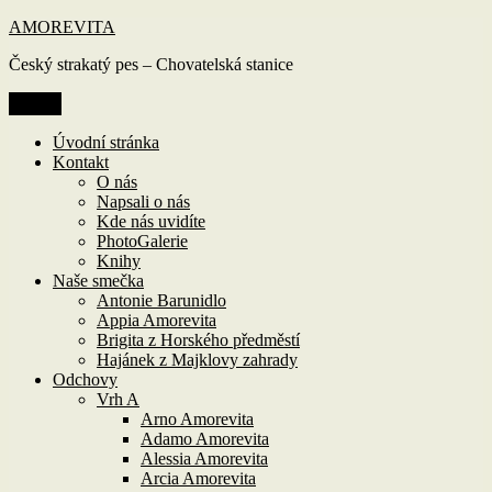
Přejít
AMOREVITA
k
Český strakatý pes – Chovatelská stanice
obsahu
webu
Menu
Úvodní stránka
Kontakt
O nás
Napsali o nás
Kde nás uvidíte
PhotoGalerie
Knihy
Naše smečka
Antonie Barunidlo
Appia Amorevita
Brigita z Horského předměstí
Hajánek z Majklovy zahrady
Odchovy
Vrh A
Arno Amorevita
Adamo Amorevita
Alessia Amorevita
Arcia Amorevita