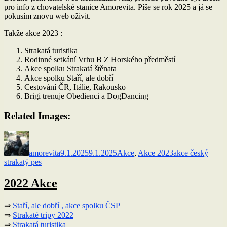
pro info z chovatelské stanice Amorevita. Píše se rok 2025 a já se
pokusím znovu web oživit.
Takže akce 2023 :
Strakatá turistika
Rodinné setkání Vrhu B Z Horského předměstí
Akce spolku Strakatá štěnata
Akce spolku Staří, ale dobří
Cestování ČR, Itálie, Rakousko
Brigi trenuje Obedienci a DogDancing
Related Images:
Autor:
Publikováno:
Rubriky:
Štítky:
amorevita
9.1.2025
9.1.2025
Akce
,
Akce 2023
akce český
strakatý pes
2022 Akce
⇒
Staří, ale dobří , akce spolku ČSP
⇒
Strakaté tripy 2022
⇒
Strakatá turistika