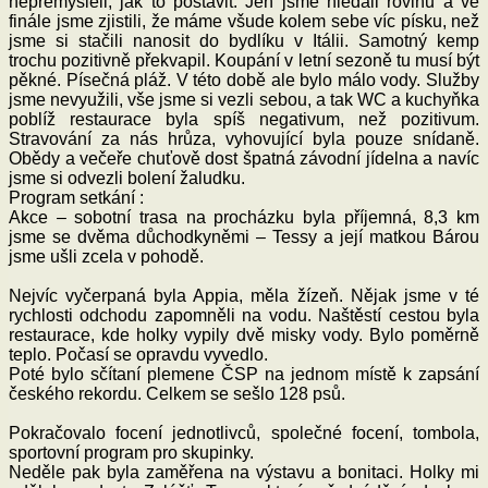
nepřemýšleli, jak to postavit. Jen jsme hledali rovinu a ve
finále jsme zjistili, že máme všude kolem sebe víc písku, než
jsme si stačili nanosit do bydlíku v Itálii. Samotný kemp
trochu pozitivně překvapil. Koupání v letní sezoně tu musí být
pěkné. Písečná pláž. V této době ale bylo málo vody. Služby
jsme nevyužili, vše jsme si vezli sebou, a tak WC a kuchyňka
poblíž restaurace byla spíš negativum, než pozitivum.
Stravování za nás hrůza, vyhovující byla pouze snídaně.
Obědy a večeře chuťově dost špatná závodní jídelna a navíc
jsme si odvezli bolení žaludku.
Program setkání :
Akce – sobotní trasa na procházku byla příjemná, 8,3 km
jsme se dvěma důchodkyněmi – Tessy a její matkou Bárou
jsme ušli zcela v pohodě.
Nejvíc vyčerpaná byla Appia, měla žízeň. Nějak jsme v té
rychlosti odchodu zapomněli na vodu. Naštěstí cestou byla
restaurace, kde holky vypily dvě misky vody. Bylo poměrně
teplo. Počasí se opravdu vyvedlo.
Poté bylo sčítaní plemene ČSP na jednom místě k zapsání
českého rekordu. Celkem se sešlo 128 psů.
Pokračovalo focení jednotlivců, společné focení, tombola,
sportovní program pro skupinky.
Neděle pak byla zaměřena na výstavu a bonitaci. Holky mi