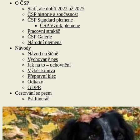
O ČSP
Staří, ale dobří 2022 až 2025
ČSP historie a současnost
ČSP Standard plemene
ČSP Vznik plemene
Pracovní strakáč
ČSP Galerie
Národní plemena
Návody
Návod na štěně
Vychovaný pes
Jak na to – uchovnění
Výběr krmiva
Přepravní klec
Odkazy
GDPR
Cestování se psem
Psí Itinerář