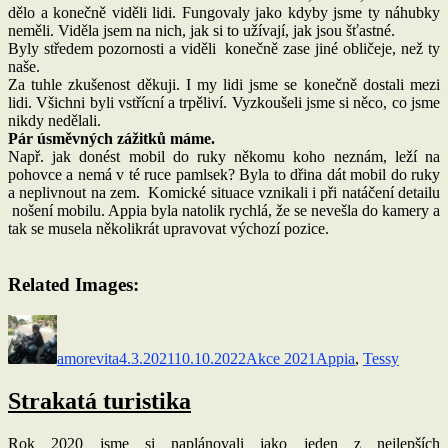
dělo a konečně viděli lidi. Fungovaly jako kdyby jsme ty náhubky
neměli. Viděla jsem na nich, jak si to užívají, jak jsou šťastné.
Byly středem pozornosti a viděli konečně zase jiné obličeje, než ty
naše.
Za tuhle zkušenost děkuji. I my lidi jsme se konečně dostali mezi
lidi. Všichni byli vstřícní a trpěliví. Vyzkoušeli jsme si něco, co jsme
nikdy nedělali.
Pár úsměvných zážitků máme.
Např. jak donést mobil do ruky někomu koho neznám, leží na
pohovce a nemá v té ruce pamlsek? Byla to dřina dát mobil do ruky
a neplivnout na zem. Komické situace vznikali i při natáčení detailu
nošení mobilu. Appia byla natolik rychlá, že se nevešla do kamery a
tak se musela několikrát upravovat výchozí pozice.
Related Images:
Autor:
Publikováno:
Rubriky:
Štítky:
amorevita
4.3.2021
10.10.2022
Akce 2021
Appia
,
Tessy
Strakatá turistika
Rok 2020 jsme si naplánovali jako jeden z nejlepších