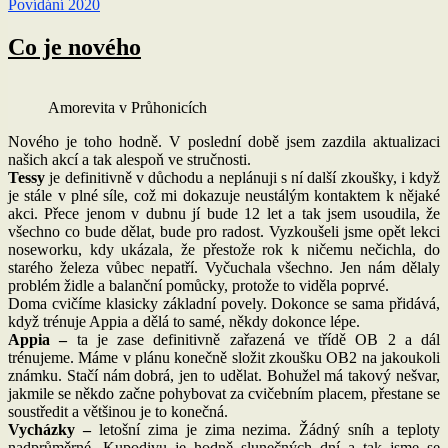
Povídání 2020
Co je nového
Amorevita v Průhonicích
Nového je toho hodně. V poslední době jsem zazdila aktualizaci
našich akcí a tak alespoň ve stručnosti.
Tessy
je definitivně v důchodu a neplánuji s ní další zkoušky, i když
je stále v plné síle, což mi dokazuje neustálým kontaktem k nějaké
akci. Přece jenom v dubnu jí bude 12 let a tak jsem usoudila, že
všechno co bude dělat, bude pro radost. Vyzkoušeli jsme opět lekci
noseworku, kdy ukázala, že přestože rok k ničemu nečichla, do
starého železa vůbec nepatří. Vyčuchala všechno. Jen nám dělaly
problém židle a balanční pomůcky, protože to viděla poprvé.
Doma cvičíme klasicky základní povely. Dokonce se sama přidává,
když trénuje Appia a dělá to samé, někdy dokonce lépe.
Appia –
ta je zase definitivně zařazená ve třídě OB 2 a dál
trénujeme. Máme v plánu konečně složit zkoušku OB2 na jakoukoli
známku. Stačí nám dobrá, jen to udělat. Bohužel má takový nešvar,
jakmile se někdo začne pohybovat za cvičebním placem, přestane se
soustředit a většinou je to konečná.
Vycházky –
letošní zima je zima nezima. Žádný sníh a teploty
nadprůměrné. Kupodivu je hodně slunečných dní a tak jsme se