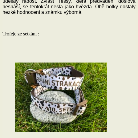
udělaly radost. Zvlášť Tessy, která předvádění doslova
nesnáší, se tentokrát nesla jako hvězda. Obě holky dostaly
hezké hodnocení a známku výborná.
Trofeje ze setkání :