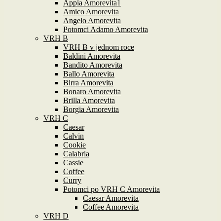
Appia Amorevita1
Amico Amorevita
Angelo Amorevita
Potomci Adamo Amorevita
VRH B
VRH B v jednom roce
Baldini Amorevita
Bandito Amorevita
Ballo Amorevita
Birra Amorevita
Bonaro Amorevita
Brilla Amorevita
Borgia Amorevita
VRH C
Caesar
Calvin
Cookie
Calabria
Cassie
Coffee
Curry
Potomci po VRH C Amorevita
Caesar Amorevita
Coffee Amorevita
VRH D