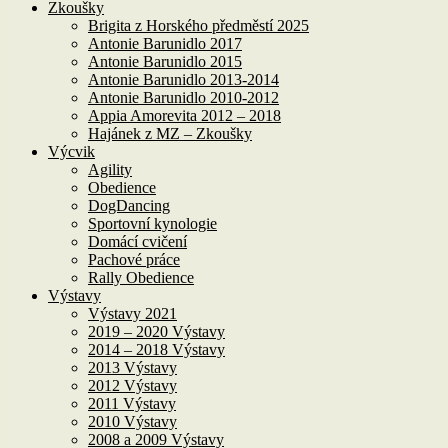
Zkoušky
Brigita z Horského předměstí 2025
Antonie Barunidlo 2017
Antonie Barunidlo 2015
Antonie Barunidlo 2013-2014
Antonie Barunidlo 2010-2012
Appia Amorevita 2012 – 2018
Hajánek z MZ – Zkoušky
Výcvik
Agility
Obedience
DogDancing
Sportovní kynologie
Domácí cvičení
Pachové práce
Rally Obedience
Výstavy
Výstavy 2021
2019 – 2020 Výstavy
2014 – 2018 Výstavy
2013 Výstavy
2012 Výstavy
2011 Výstavy
2010 Výstavy
2008 a 2009 Výstavy