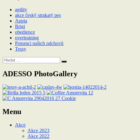
agility
akce český strakatý pes
Appia
Brigi
obedience
overtraining
Potomci našich odchovů
Tessy
Hledat:
Hledání
ADESSO PhotoGallery
Menu
Akce
Akce 2023
Akce 2022