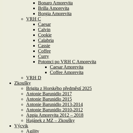
Bonaro Amorevita
Brilla Amorevita
Borgia Amorevita
VRH C
Caesar
Calvin
Cookie
Calabria
Cassie
Coffee
Curry
Potomci po VRH C Amorevita
Caesar Amorevita
Coffee Amorevita
VRH D
Zkoušky
Brigita z Horského předměstí 2025
Antonie Barunidlo 2017
Antonie Barunidlo 2015
Antonie Barunidlo 2013-2014
Antonie Barunidlo 2010-2012
Appia Amorevita 2012 – 2018
Hajánek z MZ – Zkoušky
Výcvik
Agility