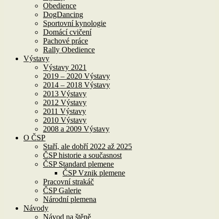
Obedience
DogDancing
Sportovní kynologie
Domácí cvičení
Pachové práce
Rally Obedience
Výstavy
Výstavy 2021
2019 – 2020 Výstavy
2014 – 2018 Výstavy
2013 Výstavy
2012 Výstavy
2011 Výstavy
2010 Výstavy
2008 a 2009 Výstavy
O ČSP
Staří, ale dobří 2022 až 2025
ČSP historie a současnost
ČSP Standard plemene
ČSP Vznik plemene
Pracovní strakáč
ČSP Galerie
Národní plemena
Návody
Návod na štěně