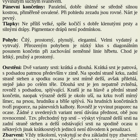
vyvinutým suchým svalstvem.
Pánevní končetiny:
Paralelní, dobře úhlené se středně silnou
kostrou, přiměřeně osvalené. Při pohledu zezadu jsou rovné. Nárt je
pevný.
Tlapky:
Ne příliš velké, spíše kočičí s dobře klenutými prsty a
silnými drápy. Pigmentace drápů není podmínkou.
Pohyb:
Čilý, prostorný, plynulý, elegantní. Velmi vydatný a
vytrvalý. Přirozeným pohybem je nízký klus s diagonálním
posunem končetin při zachování neměnné linie hřbetu. Chod je
lehký, pružný a prostorný.
Osrstění:
Dvě varianty srsti: krátká a dlouhá. Krátká srst je patrová,
s podsadou patrnou především v zimě. Na spodní straně krku, zadní
straně stehen a spodku ocasu je srst mírně delší, avšak přilehlá,
stejně jako po celém těle. Dlouhá srst je jen nepatrně zvlněná,
rovněž s podsadou, splývající. Kratší je na hlavě a přední straně
končetin, naopak výrazně delší je okolo uší, na krku tvoří mírný
límec, na prsou, hrudníku a břiše splývá. Na hrudních končetinách
tvoří praporce, na pánevních kalhoty. Rovněž je vyvinut praporec na
ocase. Žádné z uvedených variant není dávána přednost, obě jsou
rovnocenné. Tzv. přechodný typ srstí – výskyt výrazně delší srsti na
zadní straně stehen a delší odstávající srsti na spodině ocasu u
některých jinak krátkosrstých jedinců není důvodem k penalizaci.
Zbarvení:
Vždy trikolorní, vyskytují se dva základní typy zbarvení: