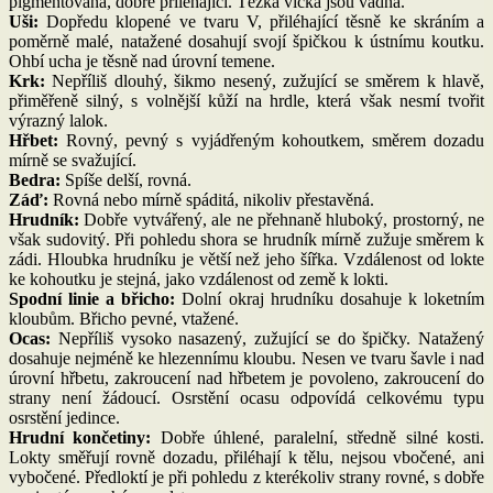
pigmentovaná, dobře přiléhající. Těžká víčka jsou vadná.
Uši:
Dopředu klopené ve tvaru V, přiléhající těsně ke skráním a
poměrně malé, natažené dosahují svojí špičkou k ústnímu koutku.
Ohbí ucha je těsně nad úrovní temene.
Krk:
Nepříliš dlouhý, šikmo nesený, zužující se směrem k hlavě,
přiměřeně silný, s volnější kůží na hrdle, která však nesmí tvořit
výrazný lalok.
Hřbet:
Rovný, pevný s vyjádřeným kohoutkem, směrem dozadu
mírně se svažující.
Bedra:
Spíše delší, rovná.
Záď:
Rovná nebo mírně spáditá, nikoliv přestavěná.
Hrudník:
Dobře vytvářený, ale ne přehnaně hluboký, prostorný, ne
však sudovitý. Při pohledu shora se hrudník mírně zužuje směrem k
zádi. Hloubka hrudníku je větší než jeho šířka. Vzdálenost od lokte
ke kohoutku je stejná, jako vzdálenost od země k lokti.
Spodní linie a břicho:
Dolní okraj hrudníku dosahuje k loketním
kloubům. Břicho pevné, vtažené.
Ocas:
Nepříliš vysoko nasazený, zužující se do špičky. Natažený
dosahuje nejméně ke hlezennímu kloubu. Nesen ve tvaru šavle i nad
úrovní hřbetu, zakroucení nad hřbetem je povoleno, zakroucení do
strany není žádoucí. Osrstění ocasu odpovídá celkovému typu
osrstění jedince.
Hrudní končetiny:
Dobře úhlené, paralelní, středně silné kosti.
Lokty směřují rovně dozadu, přiléhají k tělu, nejsou vbočené, ani
vybočené. Předloktí je při pohledu z kterékoliv strany rovné, s dobře