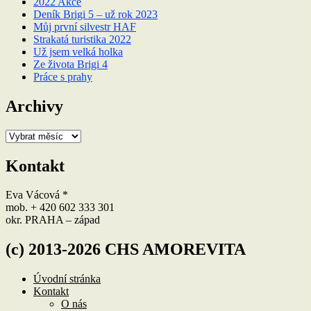
2022 Akce
Deník Brigi 5 – už rok 2023
Můj první silvestr HAF
Strakatá turistika 2022
Už jsem velká holka
Ze života Brigi 4
Práce s prahy
Archivy
Archivy
Kontakt
Eva Vácová *
mob. + 420 602 333 301
okr. PRAHA – západ
(c) 2013-2026 CHS AMOREVITA
Úvodní stránka
Kontakt
O nás