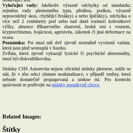
Vylučující vady:
Jakékoliv výrazné odchylky od standardu;
zejména vady plemenného typu, předkus, podkus, výrazně
nepravidelný skus, chybějící řezák(y) a nebo špičák(y), odchylka o
více než 2 centimetry pod nebo nad dané rozmezí kohoutkové
výšky, absence tříbarevného zbarvení, hrubá srst s vousem,
kryptorchismus, bojácnost, agresivita, zálomek či jiná deformace na
ocasu.
Poznámka:
Psi musí mít dvě zjevně normálně vyvinutá varlata,
která jsou plně sestouplá v šourku.
Zvířata, která zjevně vykazují fyzické či psychické abnormality,
musí být diskvalifikována.
Stránky CHS Amorevita nejsou oficielní stránky plemene, může se
stát, že v této sekci zůstane neaktualizace, v případě změny, která
nebude dostatečně propagovaná a unikne mi. Pro kontrolu
správnosti se podívejte na
stránky poradkyně chovu
Related Images:
Štítky