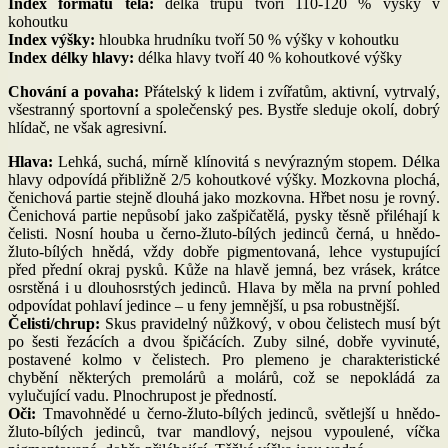
Index formátu těla:
délka trupu tvoří 110-120 % výšky v
kohoutku
Index výšky:
hloubka hrudníku tvoří 50 % výšky v kohoutku
Index délky hlavy:
délka hlavy tvoří 40 % kohoutkové výšky
Chování a povaha:
Přátelský k lidem i zvířatům, aktivní, vytrvalý,
všestranný sportovní a společenský pes. Bystře sleduje okolí, dobrý
hlídač, ne však agresivní.
Hlava:
Lehká, suchá, mírně klínovitá s nevýrazným stopem. Délka
hlavy odpovídá přibližně 2/5 kohoutkové výšky. Mozkovna plochá,
čenichová partie stejně dlouhá jako mozkovna. Hřbet nosu je rovný.
Čenichová partie nepůsobí jako zašpičatělá, pysky těsně přiléhají k
čelisti. Nosní houba u černo-žluto-bílých jedinců černá, u hnědo-
žluto-bílých hnědá, vždy dobře pigmentovaná, lehce vystupující
před přední okraj pysků. Kůže na hlavě jemná, bez vrásek, krátce
osrstěná i u dlouhosrstých jedinců. Hlava by měla na první pohled
odpovídat pohlaví jedince – u feny jemnější, u psa robustnější.
Čelisti/chrup:
Skus pravidelný nůžkový, v obou čelistech musí být
po šesti řezácích a dvou špičácích. Zuby silné, dobře vyvinuté,
postavené kolmo v čelistech. Pro plemeno je charakteristické
chybění některých premolárů a molárů, což se nepokládá za
vylučující vadu. Plnochrupost je předností.
Oči:
Tmavohnědé u černo-žluto-bílých jedinců, světlejší u hnědo-
žluto-bílých jedinců, tvar mandlový, nejsou vypoulené, víčka