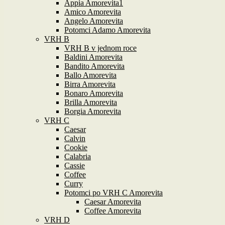
Appia Amorevita1
Amico Amorevita
Angelo Amorevita
Potomci Adamo Amorevita
VRH B
VRH B v jednom roce
Baldini Amorevita
Bandito Amorevita
Ballo Amorevita
Birra Amorevita
Bonaro Amorevita
Brilla Amorevita
Borgia Amorevita
VRH C
Caesar
Calvin
Cookie
Calabria
Cassie
Coffee
Curry
Potomci po VRH C Amorevita
Caesar Amorevita
Coffee Amorevita
VRH D