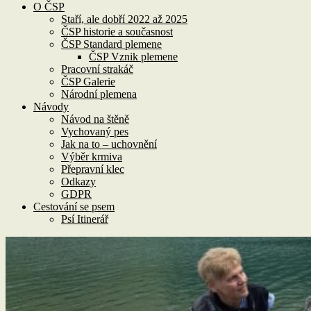
O ČSP
Staří, ale dobří 2022 až 2025
ČSP historie a současnost
ČSP Standard plemene
ČSP Vznik plemene
Pracovní strakáč
ČSP Galerie
Národní plemena
Návody
Návod na štěně
Vychovaný pes
Jak na to – uchovnění
Výběr krmiva
Přepravní klec
Odkazy
GDPR
Cestování se psem
Psí Itinerář