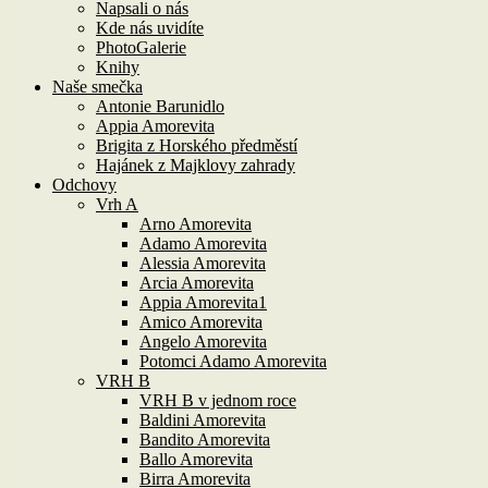
Napsali o nás
Kde nás uvidíte
PhotoGalerie
Knihy
Naše smečka
Antonie Barunidlo
Appia Amorevita
Brigita z Horského předměstí
Hajánek z Majklovy zahrady
Odchovy
Vrh A
Arno Amorevita
Adamo Amorevita
Alessia Amorevita
Arcia Amorevita
Appia Amorevita1
Amico Amorevita
Angelo Amorevita
Potomci Adamo Amorevita
VRH B
VRH B v jednom roce
Baldini Amorevita
Bandito Amorevita
Ballo Amorevita
Birra Amorevita