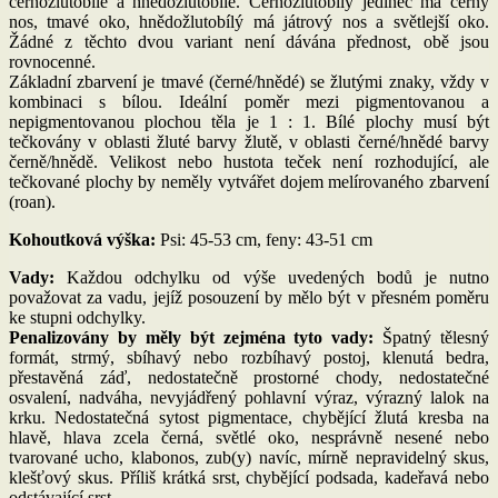
černožlutobílé a hnědožlutobílé. Černožlutobílý jedinec má černý
nos, tmavé oko, hnědožlutobílý má játrový nos a světlejší oko.
Žádné z těchto dvou variant není dávána přednost, obě jsou
rovnocenné.
Základní zbarvení je tmavé (černé/hnědé) se žlutými znaky, vždy v
kombinaci s bílou. Ideální poměr mezi pigmentovanou a
nepigmentovanou plochou těla je 1 : 1. Bílé plochy musí být
tečkovány v oblasti žluté barvy žlutě, v oblasti černé/hnědé barvy
černě/hnědě. Velikost nebo hustota teček není rozhodující, ale
tečkované plochy by neměly vytvářet dojem melírovaného zbarvení
(roan).
Kohoutková výška:
Psi: 45-53 cm, feny: 43-51 cm
Vady:
Každou odchylku od výše uvedených bodů je nutno
považovat za vadu, jejíž posouzení by mělo být v přesném poměru
ke stupni odchylky.
Penalizovány by měly být zejména tyto vady:
Špatný tělesný
formát, strmý, sbíhavý nebo rozbíhavý postoj, klenutá bedra,
přestavěná záď, nedostatečně prostorné chody, nedostatečné
osvalení, nadváha, nevyjádřený pohlavní výraz, výrazný lalok na
krku. Nedostatečná sytost pigmentace, chybějící žlutá kresba na
hlavě, hlava zcela černá, světlé oko, nesprávně nesené nebo
tvarované ucho, klabonos, zub(y) navíc, mírně nepravidelný skus,
klešťový skus. Příliš krátká srst, chybějící podsada, kadeřavá nebo
odstávající srst.