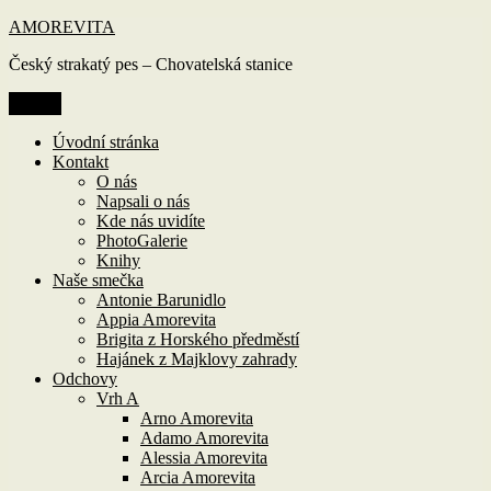
Přejít
AMOREVITA
k
Český strakatý pes – Chovatelská stanice
obsahu
webu
Menu
Úvodní stránka
Kontakt
O nás
Napsali o nás
Kde nás uvidíte
PhotoGalerie
Knihy
Naše smečka
Antonie Barunidlo
Appia Amorevita
Brigita z Horského předměstí
Hajánek z Majklovy zahrady
Odchovy
Vrh A
Arno Amorevita
Adamo Amorevita
Alessia Amorevita
Arcia Amorevita