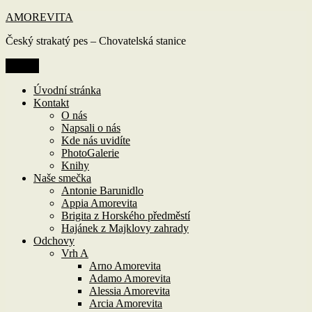
Přejít
AMOREVITA
k
Český strakatý pes – Chovatelská stanice
obsahu
webu
Menu
Úvodní stránka
Kontakt
O nás
Napsali o nás
Kde nás uvidíte
PhotoGalerie
Knihy
Naše smečka
Antonie Barunidlo
Appia Amorevita
Brigita z Horského předměstí
Hajánek z Majklovy zahrady
Odchovy
Vrh A
Arno Amorevita
Adamo Amorevita
Alessia Amorevita
Arcia Amorevita