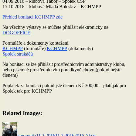
04.09.2016 – klubová Tábor – Spolek ČSP
15.10.2016 – klubová Mladá Boleslav – KCHMPP
Přehled bonitaci KCHMPP zde
Na všechny výstavy se můžete přihlásit elektronicky na
DOGOFFICE
Formuláře a dokumenty ke stažení
KCHMPP
(formuláře)
KCHMPP
(dokumenty)
Spolek strakáčů
Na bonitaci se lze přihlásit prostřednictvím administrativy klubu,
nebo písemně prostřednictvím poradkyně chovu (pokud nejste
členem)
Poplatek za bonitaci pokud jste členem Kč 300,00 – platí jak pro
Spolek tak pro KCHMPP
Related Images:
Autor:
Publikováno:
Rubriky:
amorevita
11.2.2016
11.2.2016
2016 Akce