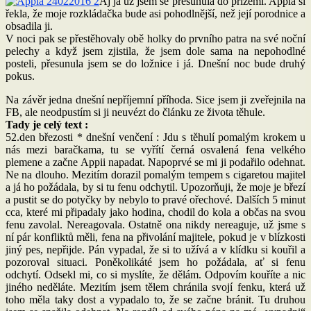
Aj já už jsem se přesunula do přízemí. Appia si
řekla, že moje rozkládačka bude asi pohodlnější, než její porodnice a
obsadila ji.
V noci pak se přestěhovaly obě holky do prvního patra na své noční
pelechy a když jsem zjistila, že jsem dole sama na nepohodlné
posteli, přesunula jsem se do ložnice i já. Dnešní noc bude druhý
pokus.
Na závěr jedna dnešní nepříjemní příhoda. Sice jsem ji zveřejnila na
FB, ale neodpustím si ji neuvézt do článku ze života těhule.
Tady je celý text :
52.den březosti * dnešní venčení : Jdu s těhulí pomalým krokem u
nás mezi baračkama, tu se vyřítí černá osvalená fena velkého
plemene a začne Appii napadat. Napoprvé se mi ji podařilo odehnat.
Ne na dlouho. Mezitím dorazil pomalým tempem s cigaretou majitel
a já ho požádala, by si tu fenu odchytil. Upozorňuji, že moje je březí
a pustit se do potyčky by nebylo to pravé ořechové. Dalších 5 minut
cca, které mi připadaly jako hodina, chodil do kola a občas na svou
fenu zavolal. N
ereagovala. Ostatně ona nikdy nereaguje, už jsme s
ní pár konfliktů měli, fena na přivolání majitele, pokud je v blízkosti
jiný pes, nepřijde. Pán vypadal, že si to užívá a v klídku si kouřil a
pozoroval situaci. Poněkolikáté jsem ho požádala, ať si fenu
odchytí. Odsekl mi, co si myslíte, že dělám. Odpovím kouříte a nic
jiného neděláte. Mezitím jsem tělem chránila svojí fenku, která už
toho měla taky dost a vypadalo to, že se začne bránit. Tu druhou