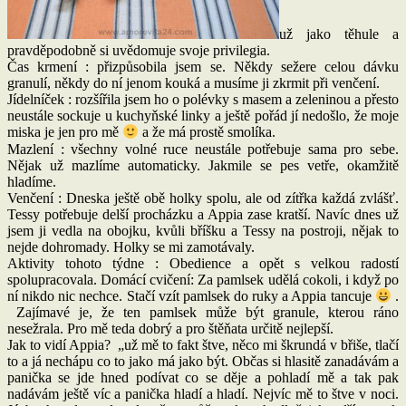
už jako těhule a
pravděpodobně si uvědomuje svoje privilegia.
Čas krmení : přizpůsobila jsem se. Někdy sežere celou dávku
granulí, někdy do ní jenom kouká a musíme ji zkrmit při venčení.
Jídelníček : rozšířila jsem ho o polévky s masem a zeleninou a přesto
neustále sockuje u kuchyňské linky a ještě pořád jí nedošlo, že moje
miska je jen pro mě
a že má prostě smolíka.
Mazlení : všechny volné ruce neustále potřebuje sama pro sebe.
Nějak už mazlíme automaticky. Jakmile se pes vetře, okamžitě
hladíme.
Venčení : Dneska ještě obě holky spolu, ale od zítřka každá zvlášť.
Tessy potřebuje delší procházku a Appia zase kratší. Navíc dnes už
jsem ji vedla na obojku, kvůli bříšku a Tessy na postroji, nějak to
nejde dohromady. Holky se mi zamotávaly.
Aktivity tohoto týdne : Obedience a opět s velkou radostí
spolupracovala. Domácí cvičení: Za pamlsek udělá cokoli, i když po
ní nikdo nic nechce. Stačí vzít pamlsek do ruky a Appia tancuje
.
Zajímavé je, že ten pamlsek může být granule, kterou ráno
nesežrala. Pro mě teda dobrý a pro štěňata určitě nejlepší.
Jak to vidí Appia? „už mě to fakt štve, něco mi škrundá v břiše, tlačí
to a já nechápu co to jako má jako být. Občas si hlasitě zanadávám a
panička se jde hned podívat co se děje a pohladí mě a tak pak
nadávám ještě víc a panička hladí a hladí. Nejvíc mě to štve v noci.