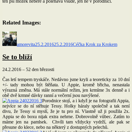
ten psí mozek nebere a polehává všude, jen ne v porodnici.
Related Images:
Autor:
Publikováno:
Rubriky:
amorevita
25.2.2016
25.2.2016
Céčka Krok za Krokem
Se to blíží
24.2.2016 – 52 den březosti
Čas letí tempem tryskáče. Nedávno jsme kryli a teoreticky za 10 dní
+/- tady mohou být štěňata. U Appie, kromě břicha, nenastala
výrazná změna. Má stále normální režim, jen krmíme 3x denně a i
obě dvě krmné dávky ranní a večerní jsou navýšené.
Porodnice stojí, a i když je na fotografii Appia,
nejvíce se do ní stěhuje Tessy. Holky háraly společně a tak není
divu, že Tessy si myslí, že je tu pro ní. Vlastně už ji použila 2x.
Appia se do boxu nijak extra nehrne. Dobrovolně vůbec. Zatím to
máme jen na pamlsek. Chvíli tam vždycky vydrží, ale pak se
přesune do klece, nebo na některý z dostupných pelechů.