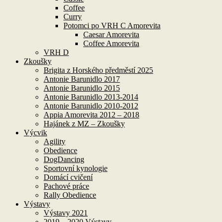
Coffee
Curry
Potomci po VRH C Amorevita
Caesar Amorevita
Coffee Amorevita
VRH D
Zkoušky
Brigita z Horského předměstí 2025
Antonie Barunidlo 2017
Antonie Barunidlo 2015
Antonie Barunidlo 2013-2014
Antonie Barunidlo 2010-2012
Appia Amorevita 2012 – 2018
Hajánek z MZ – Zkoušky
Výcvik
Agility
Obedience
DogDancing
Sportovní kynologie
Domácí cvičení
Pachové práce
Rally Obedience
Výstavy
Výstavy 2021
2019 – 2020 Výstavy