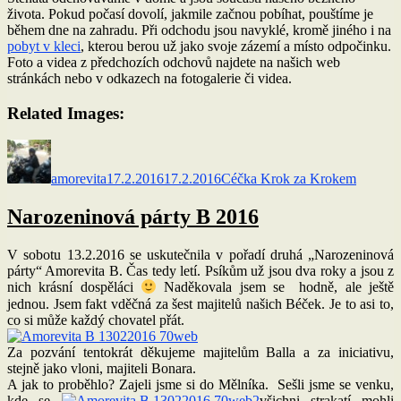
života. Pokud počasí dovolí, jakmile začnou pobíhat, pouštíme je
během dne na zahradu. Při odchodu jsou navyklé, kromě jiného i na
pobyt v kleci
, kterou berou už jako svoje zázemí a místo odpočinku.
Foto a videa z předchozích odchovů najdete na našich web
stránkách nebo v odkazech na fotogalerie či videa.
Related Images:
Autor:
Publikováno:
Rubriky:
amorevita
17.2.2016
17.2.2016
Céčka Krok za Krokem
Narozeninová párty B 2016
V sobotu 13.2.2016 se uskutečnila v pořadí druhá „Narozeninová
párty“ Amorevita B. Čas tedy letí. Psíkům už jsou dva roky a jsou z
nich krásní dospěláci
Naděkovala jsem se hodně, ale ještě
jednou. Jsem fakt vděčná za šest majitelů našich Béček. Je to asi to,
co si může každý chovatel přát.
Za pozvání tentokrát děkujeme majitelům Balla a za iniciativu,
stejně jako vloni, majiteli Bonara.
A jak to proběhlo? Zajeli jsme si do Mělníka. Sešli jsme se venku,
kde se
všichni strakatí mohli