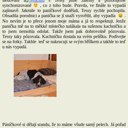
sledování a
s Tessy jsme zalehly a pozorujeme
synchonizovaně
, co z toho bude. Pravda, ve finále to vypadá
zajímavě. Jakmile to paníčkové dodělali, Tessy rychle pochopila.
Obsadila porodnici a panička se jí snaží vysvětlit, aby vypadla
.
No nevím je to přece jenom moje máma a já to respektuji. Jenže
panička mě na to měkké místečko nalákala na sušenou kachničku a
to jsem nemohla odolat. Takže jsem pak dobrovolně pózovala.
Tessy taky pózovala. Kachničku dostala na svém pelíšku. Podívejte
se na fotky. Takhle teď se nakrucuji se svým bříškem a takhle to teď
u nás vypadá.
Páníčkové si dělají srandu, že to máme všude samý pelech. Já pořad