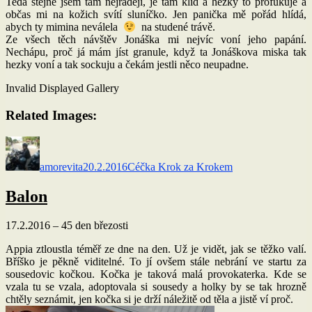
Teda stejně jsem tam nejraději, je tam klid a hezky to profukuje a
občas mi na kožich svítí sluníčko. Jen panička mě pořád hlídá,
abych ty mimina neválela
na studené trávě.
Ze všech těch návštěv Jonáška mi nejvíc voní jeho papání.
Nechápu, proč já mám jíst granule, když ta Jonáškova miska tak
hezky voní a tak sockuju a čekám jestli něco neupadne.
Invalid Displayed Gallery
Related Images:
Autor:
Publikováno:
Rubriky:
amorevita
20.2.2016
Céčka Krok za Krokem
Balon
17.2.2016 – 45 den březosti
Appia ztloustla téměř ze dne na den. Už je vidět, jak se těžko valí.
Bříško je pěkně viditelné. To jí ovšem stále nebrání ve startu za
sousedovic kočkou. Kočka je taková malá provokaterka. Kde se
vzala tu se vzala, adoptovala si sousedy a holky by se tak hrozně
chtěly seznámit, jen kočka si je drží náležitě od těla a jistě ví proč.