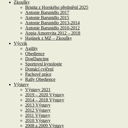
Zkoušky
Brigita z Horského předměstí 2025
Antonie Barunidlo 2017
Antonie Barunidlo 2015
Antonie Barunidlo 2013-2014
Antonie Barunidlo 2010-2012
Appia Amorevita 2012 – 2018
Hajánek z MZ – Zkoušky
Výcvik
Agility
Obedience
DogDancing
Sportovní kynologie
Domácí cvičení
Pachové práce
Rally Obedience
Výstavy
Výstavy 2021
2019 – 2020 Výstavy
2014 – 2018 Výstavy
2013 Výstavy
2012 Výstavy
2011 Výstavy
2010 Výstavy
2008 a 2009 Výstavy