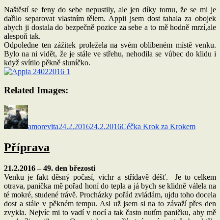
Naštěstí se feny do sebe nepustily, ale jen díky tomu, že se mi je
dařilo separovat vlastním tělem. Appii jsem dost tahala za obojek
abych ji dostala do bezpečně pozice za sebe a to mě hodně mrzí,ale
alespoň tak.
Odpoledne ten zážitek proležela na svém oblíbeném místě venku.
Bylo na ni vidět, že je stále ve střehu, nehodila se vůbec do klidu i
když svítilo pěkně sluníčko.
Related Images:
Autor:
Publikováno:
Rubriky:
amorevita
24.2.2016
24.2.2016
Céčka Krok za Krokem
Příprava
21.2.2016 – 49. den březosti
Venku je fakt děsný počasí, vichr a střídavě déšť. Je to celkem
otrava, panička mě pořad honí do tepla a já bych se klidně válela na
té mokré, studené trávě. Procházky pořád zvládám, ujdu toho docela
dost a stále v pěkném tempu. Asi už jsem si na to závaží přes den
zvykla. Nejvíc mi to vadí v nocí a tak často nutím paničku, aby mě