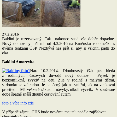
27.2.2016
Baldini je rezervovaný. Tak nakonec snad vše dobře dopadne.
Nový domov by měl mít od 4.3.2016 na Brněnsku v domečku s
dvěma fenkami ČSP. Nezbývá než přát si, aby si všichni padli do
oka.
Baldini Amorevita
Nar. 10.2.2014. Dlouhosrstý čžb pes hledá
z rodinných, časových důvodů nový domov. Pejsek je
bezkonfliktní, zvyklý na děti. Žije v rodině s malými dětmi,
v domku se zahradou. Je naučený jak na vnitřní, tak na venkovní
prostředí. Má veškeré základní návyky, nikoli výcvik. V současné
době špatně snáší dlouhé cestování autem.
foto a více info zde
V případě zájmu, CHS bude novému majiteli nadále zajišťovat
chovatelský servis.