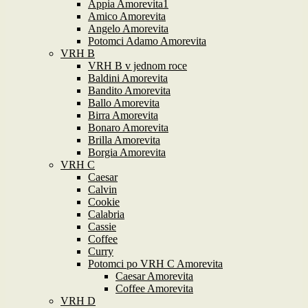
Appia Amorevita1
Amico Amorevita
Angelo Amorevita
Potomci Adamo Amorevita
VRH B
VRH B v jednom roce
Baldini Amorevita
Bandito Amorevita
Ballo Amorevita
Birra Amorevita
Bonaro Amorevita
Brilla Amorevita
Borgia Amorevita
VRH C
Caesar
Calvin
Cookie
Calabria
Cassie
Coffee
Curry
Potomci po VRH C Amorevita
Caesar Amorevita
Coffee Amorevita
VRH D