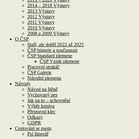
2014 – 2018 Výstavy
2013 Výstavy
2012 Výstavy
2011 Výstavy
2010 Výstavy
2008 a 2009 Výstavy
O ČSP
Staří, ale dobří 2022 až 2025
ČSP historie a současnost
ČSP Standard plemene
ČSP Vznik plemene
Pracovní strakáč
ČSP Galerie
Národní plemena
Návody
Návod na štěně
Vychovaný pes
Jak na to – uchovnění
Výběr krmiva
Přepravní klec
Odkazy
GDPR
Cestování se psem
Psí Itinerář