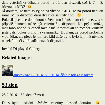
den, veterinářka odhadla porod na 65. den březosti, což je 7. – 8.
března na MDŽ
Já doufám, že nám to vyjde na víkend 5./6.3. To na porod nebudu
sama. Mít k dispozici další dvě ruce se vždy hodí
Pokusila jsem se dohodnout s Vetnemo Libuš, kam chodíme, zda v
případě nutnosti může být veterinář k dispozici. No prý nemůže,
mají toho hodně. Alespoň takhle mě informovali na recepci. Zkusím
ještě další pokus přímo na veterinářku. Doufám, že porod proběhne
v pořádku, ale přece jenom pro klid duše by to bylo fajn mít někoho
na telefonu či v případě nouze k dispozici.
Invalid Displayed Gallery
Related Images:
Autor:
Publikováno:
Rubriky:
amorevita
29.2.2016
18.3.2016
Céčka Krok za Krokem
53.den
25.2.2016 – 53. den březosti
Dnes byla poslední návštěva veteriny, alespoň doufám
.