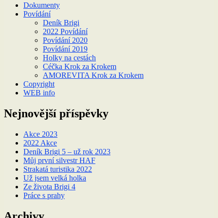
Dokumenty
Povídání
Deník Brigi
2022 Povídání
Povídání 2020
Povídání 2019
Holky na cestách
Céčka Krok za Krokem
AMOREVITA Krok za Krokem
Copyright
WEB info
Nejnovější příspěvky
Akce 2023
2022 Akce
Deník Brigi 5 – už rok 2023
Můj první silvestr HAF
Strakatá turistika 2022
Už jsem velká holka
Ze života Brigi 4
Práce s prahy
Archivy