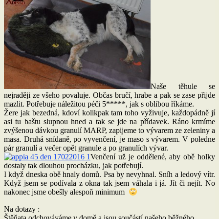
Naše těhule se
nejraději ze všeho povaluje. Občas bručí, hrabe a pak se zase přijde
mazlit. Potřebuje náležitou péči 5*****, jak s oblibou říkáme.
Žere jak bezedná, kdoví kolikpak tam toho vyživuje, každopádně jí
asi tu baštu slupnou hned a tak se jde na přídavek. Ráno krmíme
zvýšenou dávkou granulí MARP, zapijeme to vývarem ze zeleniny a
masa. Druhá snídaně, po vyvenčení, je maso s vývarem. V poledne
pár granulí a večer opět granule a po granulích vývar.
Venčení už je oddělené, aby obě holky
dostaly tak dlouhou procházku, jak potřebují.
I když dneska obě hnaly domů. Psa by nevyhnal. Sníh a ledový vítr.
Když jsem se podívala z okna tak jsem váhala i já. Jít či nejít. No
nakonec jsme obešly alespoň minimum
Na dotazy :
Štěňata odchováváme v domě a jsou součástí našeho běžného