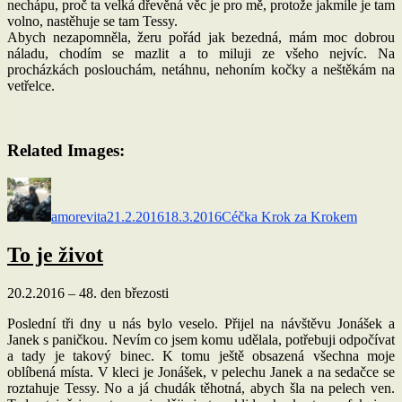
nechápu, proč ta velká dřevěná věc je pro mě, protože jakmile je tam
volno, nastěhuje se tam Tessy.
Abych nezapomněla, žeru pořád jak bezedná, mám moc dobrou
náladu, chodím se mazlit a to miluji ze všeho nejvíc. Na
procházkách poslouchám, netáhnu, nehoním kočky a neštěkám na
vetřelce.
Related Images:
Autor:
Publikováno:
Rubriky:
amorevita
21.2.2016
18.3.2016
Céčka Krok za Krokem
To je život
20.2.2016 – 48. den březosti
Poslední tři dny u nás bylo veselo. Přijel na návštěvu Jonášek a
Janek s paničkou. Nevím co jsem komu udělala, potřebuji odpočívat
a tady je takový binec. K tomu ještě obsazená všechna moje
oblíbená místa. V kleci je Jonášek, v pelechu Janek a na sedačce se
roztahuje Tessy. No a já chudák těhotná, abych šla na pelech ven.