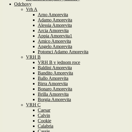
Odchovy
Vrh A
Arno Amorevita
Adamo Amorevita
Alessia Amorevita
Arcia Amorevita
Appia Amorevita1
Amico Amorevita
Angelo Amorevita
Potomci Adamo Amorevita
VRH B
VRH B v jednom roce
Baldini Amorevita
Bandito Amorevita
Ballo Amorevita
Birra Amorevita
Bonaro Amorevita
Brilla Amorevita
Borgia Amorevita
VRH C
Caesar
Calvin
Cookie
Calabria
Cassie