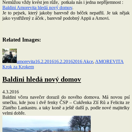
Nemůžou vždy kvést jen růže, potkala nás i jedna nepříjemnost :
Baldini Amorevita hledá nový domov
.
Je to pejsek, který jakoby barevně do béček nepatřil. Je tak nějak
jako vystřižený z áček , barevně podobný Appii a Arnovi.
Related Images:
Autor:
Publikováno:
Rubriky:
amorevita
16.2.2016
16.2.2016
2016 Akce
,
AMOREVITA
Krok za Krokem
Baldini hledá nový domov
4.3.2016
Baldini včera navečer dorazil do nového domova. Má novou psí
smečku, kde jsou i dvě fenky ČSP – Cukřenka Zlí Rů a Felicita ze
Zlatého Lankastru. a taky koně a ještě další p, podle nové majitelky
velmi dobře.