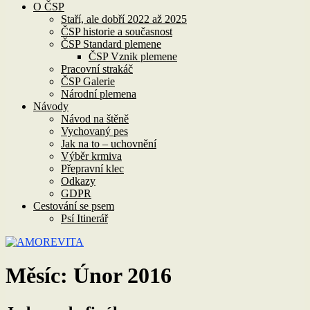
O ČSP
Staří, ale dobří 2022 až 2025
ČSP historie a současnost
ČSP Standard plemene
ČSP Vznik plemene
Pracovní strakáč
ČSP Galerie
Národní plemena
Návody
Návod na štěně
Vychovaný pes
Jak na to – uchovnění
Výběr krmiva
Přepravní klec
Odkazy
GDPR
Cestování se psem
Psí Itinerář
Měsíc:
Únor 2016