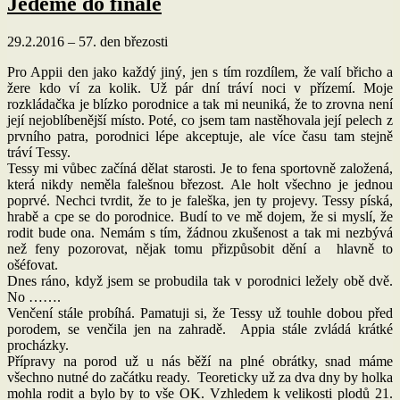
Jedeme do finále
29.2.2016 – 57. den březosti
Pro Appii den jako každý jiný, jen s tím rozdílem, že valí břicho a
žere kdo ví za kolik. Už pár dní tráví noci v přízemí. Moje
rozkládačka je blízko porodnice a tak mi neuniká, že to zrovna není
její nejoblíbenější místo. Poté, co jsem tam nastěhovala její pelech z
prvního patra, porodnici lépe akceptuje, ale více času tam stejně
tráví Tessy.
Tessy mi vůbec začíná dělat starosti. Je to fena sportovně založená,
která nikdy neměla falešnou březost. Ale holt všechno je jednou
poprvé. Nechci tvrdit, že to je faleška, jen ty projevy. Tessy píská,
hrabě a cpe se do porodnice. Budí to ve mě dojem, že si myslí, že
rodit bude ona. Nemám s tím, žádnou zkušenost a tak mi nezbývá
než feny pozorovat, nějak tomu přizpůsobit dění a hlavně to
ošéfovat.
Dnes ráno, když jsem se probudila tak v porodnici ležely obě dvě.
No …….
Venčení stále probíhá. Pamatuji si, že Tessy už touhle dobou před
porodem, se venčila jen na zahradě. Appia stále zvládá krátké
procházky.
Přípravy na porod už u nás běží na plné obrátky, snad máme
všechno nutné do začátku ready. Teoreticky už za dva dny by holka
mohla rodit a bylo by to vše OK. Vzhledem k velikosti plodů 21.