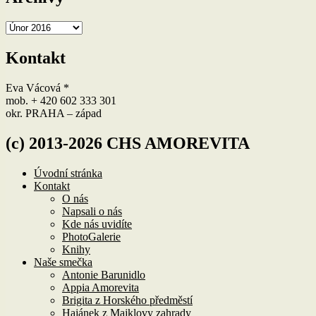
Archivy
Kontakt
Eva Vácová *
mob. + 420 602 333 301
okr. PRAHA – západ
(c) 2013-2026 CHS AMOREVITA
Úvodní stránka
Kontakt
O nás
Napsali o nás
Kde nás uvidíte
PhotoGalerie
Knihy
Naše smečka
Antonie Barunidlo
Appia Amorevita
Brigita z Horského předměstí
Hajánek z Majklovy zahrady