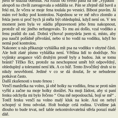
jsem se snažila odehnat. Na rozdíl od svého pána na mé „vypadni“
alespoň na chvíli zareagovala a oddálila se. Pán se zřejmě dál bavil a
řekl mi, že včera se moje fena toulala po vesnici. Blbost pravím. Já
mám své holky pod kontrolou. Najednou se ve mě něco zlomilo a
řekla jsem si proč bych já měla být ohleduplná, když není on. V ten
moment jsem byla ve stádiu připravenosti jeho fenu nakopnout,
protože už nic jiného nefungovalo. To mu asi došlo, vzal vodítko a
fenu praštil do zad. Dobrá výhova! pomyslela jsem si, místo, aby
psa naučil pořádně přivolání, nebo si ho vodil na vodítku, když ho
nemá pod kontrolou.
Nakonec u nás přikazuje vyhláška mít psa na vodítku v obytné části.
Ale holt zlaté písmo vyhláška není. Většina lidí to dodržuje. No
vyjímky arogance vůči druhým prostě byly a budou. Jak se tomu
bránit? Těžko říct, protože na neschopnost umět být odpovědný,
ohleduplný a tolerantní není lék. A co hůř. Tento živočišný druh si to
nikdy neuvědomí. Jediné v co se dá doufat, že se nebudeme
potkávat často.
Další zkušenosti s touto fenou :
Venčí manželka na volno, já obě holky na vodítku, fena se proti nám
vyřítí a začne na moje holky dorážet. Na moji žádost, aby si paní
fenku odchytla mi bylo řečeno “ Ona mě neposlouchá, bojí se mě“ .
Totéž fenku venčí na volno malý kluk na kole. Ani on nebyl
schopný si fenu odvolat. Holt boduje celá rodina. Uvidíme jak
dlouho to bude trvat, než tahle nekontrolovatelná střela porazí malé
dítě.