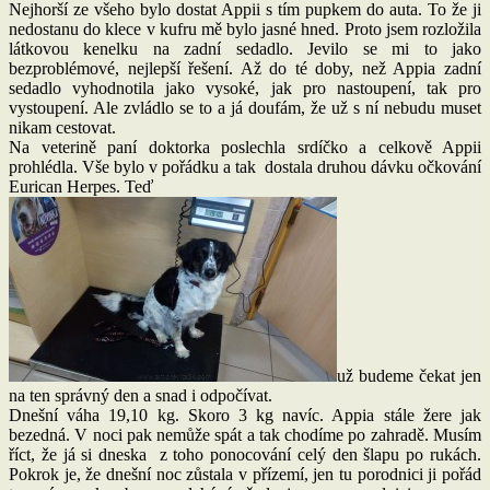
Nejhorší ze všeho bylo dostat Appii s tím pupkem do auta. To že ji
nedostanu do klece v kufru mě bylo jasné hned. Proto jsem rozložila
látkovou kenelku na zadní sedadlo. Jevilo se mi to jako
bezproblémové, nejlepší řešení. Až do té doby, než Appia zadní
sedadlo vyhodnotila jako vysoké, jak pro nastoupení, tak pro
vystoupení. Ale zvládlo se to a já doufám, že už s ní nebudu muset
nikam cestovat.
Na veterině paní doktorka poslechla srdíčko a celkově Appii
prohlédla. Vše bylo v pořádku a tak dostala druhou dávku očkování
Eurican Herpes. Teď
už budeme čekat jen
na ten správný den a snad i odpočívat.
Dnešní váha 19,10 kg. Skoro 3 kg navíc. Appia stále žere jak
bezedná. V noci pak nemůže spát a tak chodíme po zahradě. Musím
říct, že já si dneska z toho ponocování celý den šlapu po rukách.
Pokrok je, že dnešní noc zůstala v přízemí, jen tu porodnici ji pořád