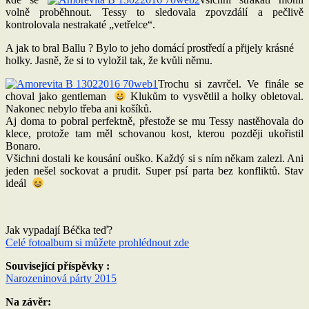
volně proběhnout. Tessy to sledovala zpovzdálí a pečlivě
kontrolovala nestrakaté „vetřelce“.
A jak to bral Ballu ? Bylo to jeho domácí prostředí a přijely krásné
holky. Jasně, že si to vyložil tak, že kvůli němu.
Trochu si zavrčel. Ve finále se
choval jako gentleman
Klukům to vysvětlil a holky obletoval.
Nakonec nebylo třeba ani košíků.
Aj doma to pobral perfektně, přestože se mu Tessy nastěhovala do
klece, protože tam měl schovanou kost, kterou později ukořistil
Bonaro.
Všichni dostali ke kousání ouško. Každý si s ním někam zalezl. Ani
jeden nešel sockovat a prudit. Super psí parta bez konfliktů. Stav
ideál
Jak vypadají Béčka teď?
Celé fotoalbum si můžete prohlédnout zde
Související příspěvky :
Narozeninová párty 2015
Na závěr: