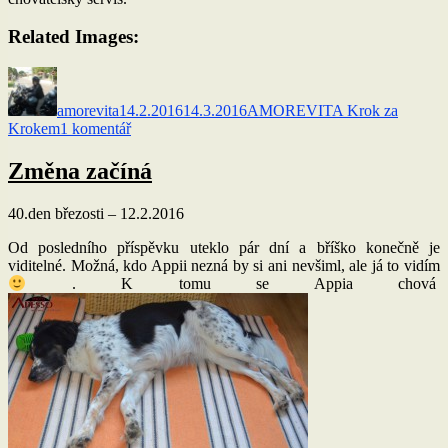
Related Images:
Autor:
Publikováno:
Rubriky:
amorevita
14.2.2016
14.3.2016
AMOREVITA Krok za
u
Krokem
1 komentář
textu
s
Změna začíná
názvem
Baldini
40.den březosti – 12.2.2016
hledá
nový
Od posledního příspěvku uteklo pár dní a bříško konečně je
domov
viditelné. Možná, kdo Appii nezná by si ani nevšiml, ale já to vidím
. K tomu se Appia chová