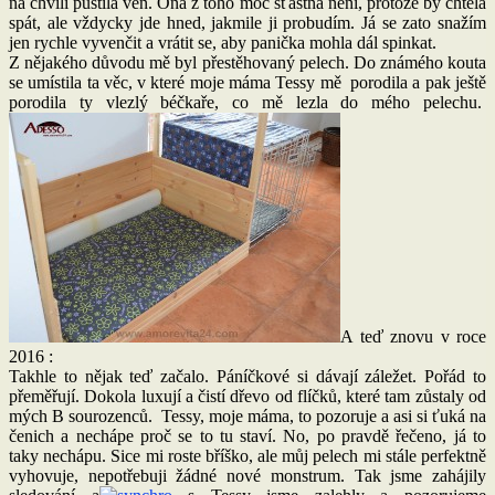
na chvíli pustila ven. Ona z toho moc šťastná není, protože by chtěla
spát, ale vždycky jde hned, jakmile ji probudím. Já se zato snažím
jen rychle vyvenčit a vrátit se, aby panička mohla dál spinkat.
Z nějakého důvodu mě byl přestěhovaný pelech. Do známého kouta
se umístila ta věc, v které moje máma Tessy mě porodila a pak ještě
porodila ty vlezlý béčkaře, co mě lezla do mého pelechu.
A teď znovu v roce
2016 :
Takhle to nějak teď začalo. Páníčkové si dávají záležet. Pořád to
přeměřují. Dokola luxují a čistí dřevo od flíčků, které tam zůstaly od
mých B sourozenců. Tessy, moje máma, to pozoruje a asi si ťuká na
čenich a nechápe proč se to tu staví. No, po pravdě řečeno, já to
taky nechápu. Sice mi roste bříško, ale můj pelech mi stále perfektně
vyhovuje, nepotřebuji žádné nové monstrum. Tak jsme zahájily