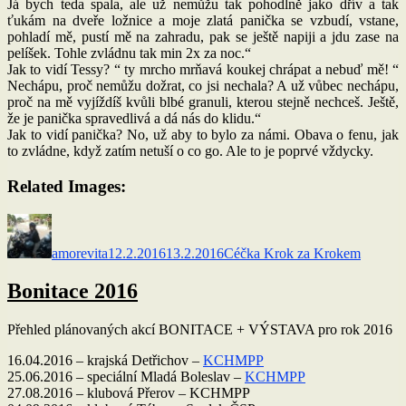
Já bych teda spala, ale už nemůžu tak pohodlně jako dřív a tak
ťukám na dveře ložnice a moje zlatá panička se vzbudí, vstane,
pohladí mě, pustí mě na zahradu, pak se ještě napiji a jdu zase na
pelíšek. Tohle zvládnu tak min 2x za noc.“
Jak to vidí Tessy? “ ty mrcho mrňavá koukej chrápat a nebuď mě! “
Nechápu, proč nemůžu dožrat, co jsi nechala? A už vůbec nechápu,
proč na mě vyjíždíš kvůli blbé granuli, kterou stejně nechceš. Ještě,
že je panička spravedlivá a dá nás do klidu.“
Jak to vidí panička? No, už aby to bylo za námi. Obava o fenu, jak
to zvládne, když zatím netuší o co go. Ale to je poprvé vždycky.
Related Images:
Autor:
Publikováno:
Rubriky:
amorevita
12.2.2016
13.2.2016
Céčka Krok za Krokem
Bonitace 2016
Přehled plánovaných akcí BONITACE + VÝSTAVA pro rok 2016
16.04.2016 – krajská Detřichov –
KCHMPP
25.06.2016 – speciální Mladá Boleslav –
KCHMPP
27.08.2016 – klubová Přerov – KCHMPP