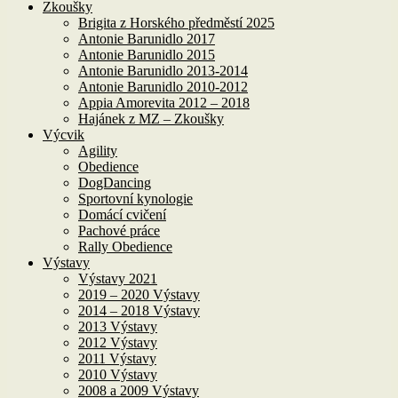
Zkoušky
Brigita z Horského předměstí 2025
Antonie Barunidlo 2017
Antonie Barunidlo 2015
Antonie Barunidlo 2013-2014
Antonie Barunidlo 2010-2012
Appia Amorevita 2012 – 2018
Hajánek z MZ – Zkoušky
Výcvik
Agility
Obedience
DogDancing
Sportovní kynologie
Domácí cvičení
Pachové práce
Rally Obedience
Výstavy
Výstavy 2021
2019 – 2020 Výstavy
2014 – 2018 Výstavy
2013 Výstavy
2012 Výstavy
2011 Výstavy
2010 Výstavy
2008 a 2009 Výstavy