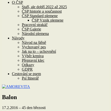
O ČSP
Staří, ale dobří 2022 až 2025
ČSP historie a současnost
ČSP Standard plemene
ČSP Vznik plemene
Pracovní strakáč
ČSP Galerie
Národní plemena
Návody
Návod na štěně
Vychovaný pes
Jak na to – uchovnění
Výběr krmiva
Přepravní klec
Odkazy
GDPR
Cestování se psem
Psí Itinerář
Balon
17.2.2016 – 45 den březosti