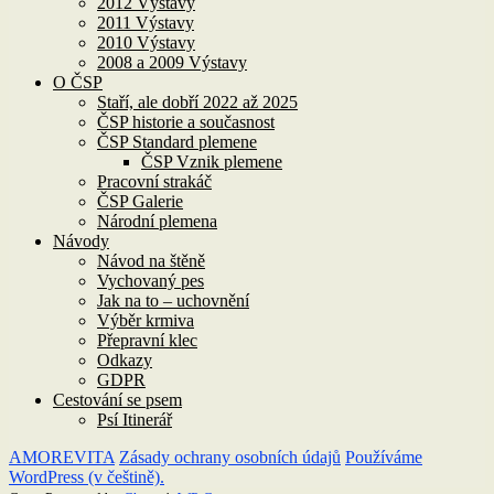
2012 Výstavy
2011 Výstavy
2010 Výstavy
2008 a 2009 Výstavy
O ČSP
Staří, ale dobří 2022 až 2025
ČSP historie a současnost
ČSP Standard plemene
ČSP Vznik plemene
Pracovní strakáč
ČSP Galerie
Národní plemena
Návody
Návod na štěně
Vychovaný pes
Jak na to – uchovnění
Výběr krmiva
Přepravní klec
Odkazy
GDPR
Cestování se psem
Psí Itinerář
AMOREVITA
Zásady ochrany osobních údajů
Používáme
WordPress (v češtině).