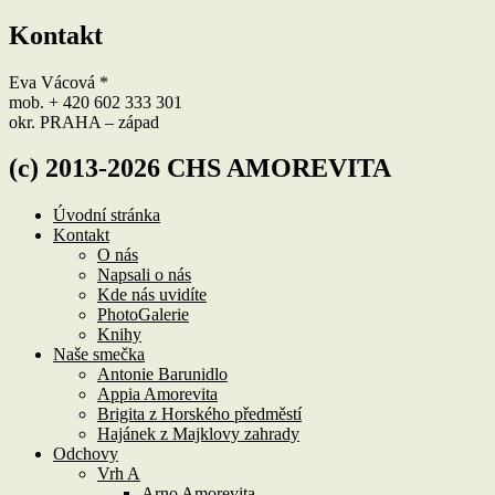
Kontakt
Eva Vácová *
mob. + 420 602 333 301
okr. PRAHA – západ
(c) 2013-2026 CHS AMOREVITA
Úvodní stránka
Kontakt
O nás
Napsali o nás
Kde nás uvidíte
PhotoGalerie
Knihy
Naše smečka
Antonie Barunidlo
Appia Amorevita
Brigita z Horského předměstí
Hajánek z Majklovy zahrady
Odchovy
Vrh A
Arno Amorevita