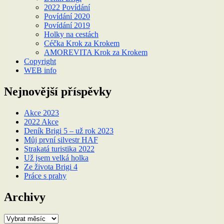
2022 Povídání
Povídání 2020
Povídání 2019
Holky na cestách
Céčka Krok za Krokem
AMOREVITA Krok za Krokem
Copyright
WEB info
Nejnovější příspěvky
Akce 2023
2022 Akce
Deník Brigi 5 – už rok 2023
Můj první silvestr HAF
Strakatá turistika 2022
Už jsem velká holka
Ze života Brigi 4
Práce s prahy
Archivy
Archivy