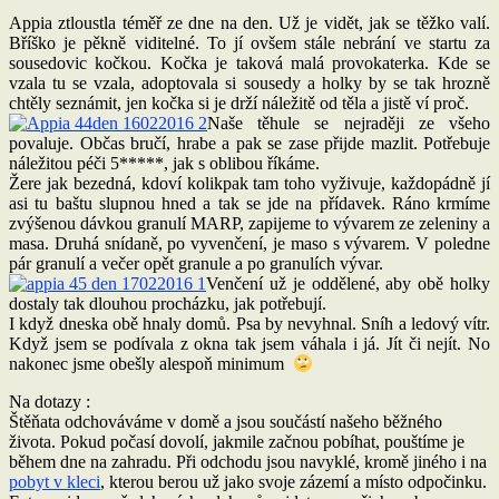
Appia ztloustla téměř ze dne na den. Už je vidět, jak se těžko valí.
Bříško je pěkně viditelné. To jí ovšem stále nebrání ve startu za
sousedovic kočkou. Kočka je taková malá provokaterka. Kde se
vzala tu se vzala, adoptovala si sousedy a holky by se tak hrozně
chtěly seznámit, jen kočka si je drží náležitě od těla a jistě ví proč.
Naše těhule se nejraději ze všeho
povaluje. Občas bručí, hrabe a pak se zase přijde mazlit. Potřebuje
náležitou péči 5*****, jak s oblibou říkáme.
Žere jak bezedná, kdoví kolikpak tam toho vyživuje, každopádně jí
asi tu baštu slupnou hned a tak se jde na přídavek. Ráno krmíme
zvýšenou dávkou granulí MARP, zapijeme to vývarem ze zeleniny a
masa. Druhá snídaně, po vyvenčení, je maso s vývarem. V poledne
pár granulí a večer opět granule a po granulích vývar.
Venčení už je oddělené, aby obě holky
dostaly tak dlouhou procházku, jak potřebují.
I když dneska obě hnaly domů. Psa by nevyhnal. Sníh a ledový vítr.
Když jsem se podívala z okna tak jsem váhala i já. Jít či nejít. No
nakonec jsme obešly alespoň minimum
Na dotazy :
Štěňata odchováváme v domě a jsou součástí našeho běžného
života. Pokud počasí dovolí, jakmile začnou pobíhat, pouštíme je
během dne na zahradu. Při odchodu jsou navyklé, kromě jiného i na
pobyt v kleci
, kterou berou už jako svoje zázemí a místo odpočinku.