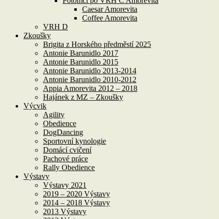
Potomci po VRH C Amorevita
Caesar Amorevita
Coffee Amorevita
VRH D
Zkoušky
Brigita z Horského předměstí 2025
Antonie Barunidlo 2017
Antonie Barunidlo 2015
Antonie Barunidlo 2013-2014
Antonie Barunidlo 2010-2012
Appia Amorevita 2012 – 2018
Hajánek z MZ – Zkoušky
Výcvik
Agility
Obedience
DogDancing
Sportovní kynologie
Domácí cvičení
Pachové práce
Rally Obedience
Výstavy
Výstavy 2021
2019 – 2020 Výstavy
2014 – 2018 Výstavy
2013 Výstavy