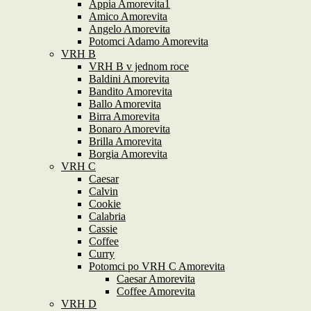
Appia Amorevita1
Amico Amorevita
Angelo Amorevita
Potomci Adamo Amorevita
VRH B
VRH B v jednom roce
Baldini Amorevita
Bandito Amorevita
Ballo Amorevita
Birra Amorevita
Bonaro Amorevita
Brilla Amorevita
Borgia Amorevita
VRH C
Caesar
Calvin
Cookie
Calabria
Cassie
Coffee
Curry
Potomci po VRH C Amorevita
Caesar Amorevita
Coffee Amorevita
VRH D