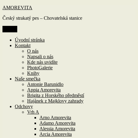
Přejít
AMOREVITA
k
Český strakatý pes – Chovatelská stanice
obsahu
webu
Menu
Úvodní stránka
Kontakt
O nás
Napsali o nás
Kde nás uvidíte
PhotoGalerie
Knihy
Naše smečka
Antonie Barunidlo
Appia Amorevita
Brigita z Horského předměstí
Hajánek z Majklovy zahrady
Odchovy
Vrh A
Arno Amorevita
Adamo Amorevita
Alessia Amorevita
Arcia Amorevita