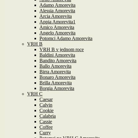
Adamo Amorevita
Alessia Amorevita
Arcia Amorevita
Appia Amorevita1
Amico Amorevita
Angelo Amorevita
Potomci Adamo Amorevita
VRH B
VRH B v jednom roce
Baldini Amorevita
Bandito Amorevita
Ballo Amorevita
Birra Amorevita
Bonaro Amorevita
Brilla Amorevita
Borgia Amorevita
VRH C
Caesar
Calvin
Cookie
Calabria
Cassie
Coffee
Curry