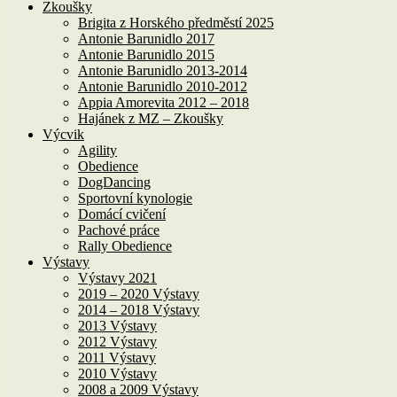
Zkoušky
Brigita z Horského předměstí 2025
Antonie Barunidlo 2017
Antonie Barunidlo 2015
Antonie Barunidlo 2013-2014
Antonie Barunidlo 2010-2012
Appia Amorevita 2012 – 2018
Hajánek z MZ – Zkoušky
Výcvik
Agility
Obedience
DogDancing
Sportovní kynologie
Domácí cvičení
Pachové práce
Rally Obedience
Výstavy
Výstavy 2021
2019 – 2020 Výstavy
2014 – 2018 Výstavy
2013 Výstavy
2012 Výstavy
2011 Výstavy
2010 Výstavy
2008 a 2009 Výstavy