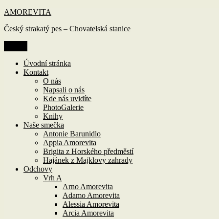
Přejít
AMOREVITA
k
Český strakatý pes – Chovatelská stanice
obsahu
webu
Menu
Úvodní stránka
Kontakt
O nás
Napsali o nás
Kde nás uvidíte
PhotoGalerie
Knihy
Naše smečka
Antonie Barunidlo
Appia Amorevita
Brigita z Horského předměstí
Hajánek z Majklovy zahrady
Odchovy
Vrh A
Arno Amorevita
Adamo Amorevita
Alessia Amorevita
Arcia Amorevita