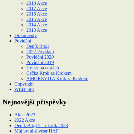
2018 Akce
2017 Akce
2016 Akce
2015 Akce
2014 Akce
2013 Akce
Dokumenty
Povídání
Deník Brigi
2022 Povídání
Povídání 2020
Povídání 2019
Holky na cestách
Céčka Krok za Krokem
AMOREVITA Krok za Krokem
Copyright
WEB info
Nejnovější příspěvky
Akce 2023
2022 Akce
Deník Brigi 5 – už rok 2023
Můj první silvestr HAF