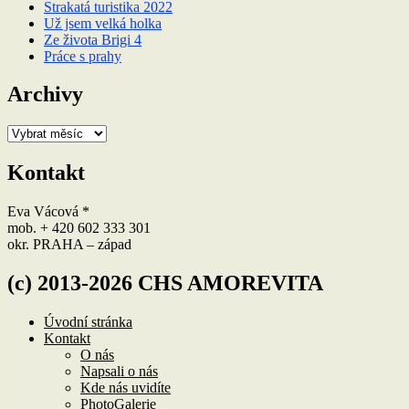
Strakatá turistika 2022
Už jsem velká holka
Ze života Brigi 4
Práce s prahy
Archivy
Archivy
Kontakt
Eva Vácová *
mob. + 420 602 333 301
okr. PRAHA – západ
(c) 2013-2026 CHS AMOREVITA
Úvodní stránka
Kontakt
O nás
Napsali o nás
Kde nás uvidíte
PhotoGalerie