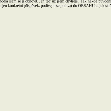
dla jsem se ji obnovit. Jen teď už jsem chytřejší. Tak někde původ
e jen konkrétní příspěvek, podívejte se podívat do OBSAHU a pak stačí