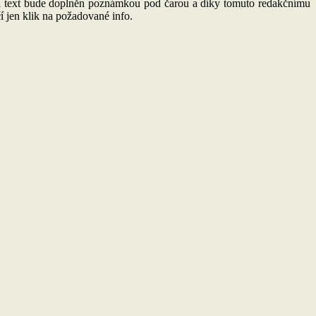
ní text bude doplněn poznámkou pod čarou a díky tomuto redakčnímu
 jen klik na požadované info.