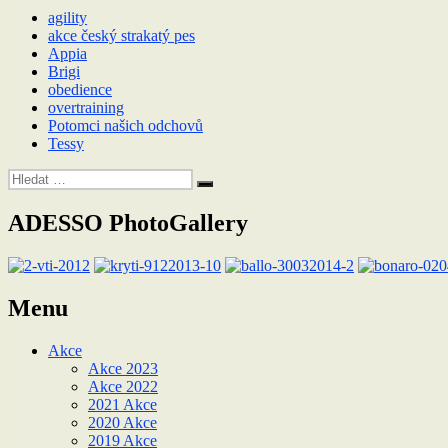
agility
akce český strakatý pes
Appia
Brigi
obedience
overtraining
Potomci našich odchovů
Tessy
Hledat:
Hledání
ADESSO PhotoGallery
Menu
Akce
Akce 2023
Akce 2022
2021 Akce
2020 Akce
2019 Akce