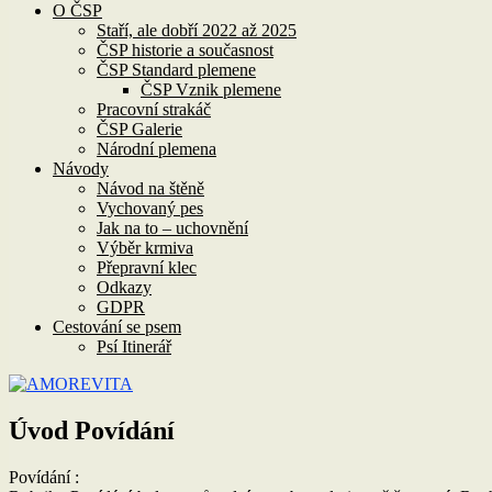
O ČSP
Staří, ale dobří 2022 až 2025
ČSP historie a současnost
ČSP Standard plemene
ČSP Vznik plemene
Pracovní strakáč
ČSP Galerie
Národní plemena
Návody
Návod na štěně
Vychovaný pes
Jak na to – uchovnění
Výběr krmiva
Přepravní klec
Odkazy
GDPR
Cestování se psem
Psí Itinerář
Úvod Povídání
Povídání :