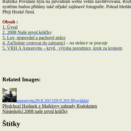
Rubrika Povídání byla na původním webu velmi navštěvovaná. Rozho
systému budou přidány také nějaké zajímavé fotografie. Pokud hledát
Přeji Hezké čtení.
Obsah :
1. Úvod
2. 2008 Naše první krůčky
3. Lov, stopování a pachové práce
4. Začínáme cestovat do zahranicí
– na stránce se pracuje
5. VRH A Amorevita – krytí, výroba porodnice, krok za krokem
Related Images:
Autor:
Publikováno:
Rubriky:
amorevita
29.8.2013
29.9.2013
Povídání
Navigace
Předchozí
Předchozí
Hajánek z Majklovy zahrady Rodokmen
příspěvek:
Následující
Následující
2008 naše první krůčky
pro
příspěvek:
příspěvek
Štítky