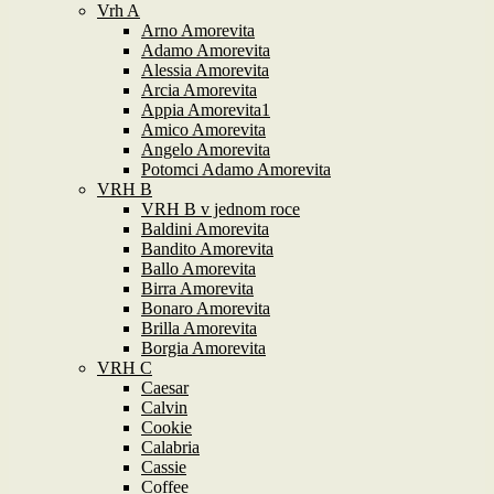
Vrh A
Arno Amorevita
Adamo Amorevita
Alessia Amorevita
Arcia Amorevita
Appia Amorevita1
Amico Amorevita
Angelo Amorevita
Potomci Adamo Amorevita
VRH B
VRH B v jednom roce
Baldini Amorevita
Bandito Amorevita
Ballo Amorevita
Birra Amorevita
Bonaro Amorevita
Brilla Amorevita
Borgia Amorevita
VRH C
Caesar
Calvin
Cookie
Calabria
Cassie
Coffee