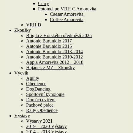
Curry
Potomci po VRH C Amorevita
Caesar Amorevita
Coffee Amorevita
VRH D
Zkoušky
Brigita z Horského předměstí 2025
Antonie Barunidlo 2017
Antonie Barunidlo 2015
Antonie Barunidlo 2013-2014
Antonie Barunidlo 2010-2012
Appia Amorevita 2012 – 2018
Hajánek z MZ – Zkoušky
Výcvik
Agility
Obedience
DogDancing
Sportovní kynologie
Domácí cvičení
Pachové práce
Rally Obedience
Výstavy
Výstavy 2021
2019 – 2020 Výstavy
2014 – 2018 Výstavy