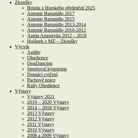
Zkoušky
Brigita z Horského předměstí 2025
Antonie Barunidlo 2017
Antonie Barunidlo 2015
Antonie Barunidlo 2013-2014
Antonie Barunidlo 2010-2012
Appia Amorevita 2012 – 2018
Hajánek z MZ – Zkoušky
Výcvik
Agility
Obedience
DogDancing
Sportovní kynologie
Domácí cvičení
Pachové práce
Rally Obedience
Výstavy
Výstavy 2021
2019 – 2020 Výstavy
2014 – 2018 Výstavy
2013 Výstavy
2012 Výstavy
2011 Výstavy
2010 Výstavy
2008 a 2009 Výstavy