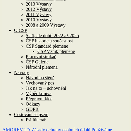
2013 Výstavy
2012 Výstavy
2011 Výstavy
2010 Výstavy
2008 a 2009 Výstavy
O ČSP
Staří, ale dobří 2022 až 2025
ČSP historie a současnost
ČSP Standard plemene
ČSP Vznik plemene
Pracovní strakáč
ČSP Galerie
Národní plemena
Návody
Návod na štěně
Vychovaný pes
Jak na to – uchovnění
Výběr krmiva
Přepravní klec
Odkazy
GDPR
Cestování se psem
Psí Itinerář
AMOREVITA
Zásady ochrany osobních údajů
Používáme