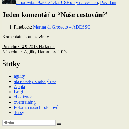
amorevita
5.9.2013
4.3.2018
Holky na cestách
,
Povídání
Jeden komentář u “Naše cestování”
Pingback:
Marina di Grosseto – ADESSO
Komentáře jsou uzavřeny.
Navigace
Předchozí
Předchozí
4.9.2013 HaJanek
příspěvek:
Následující
Následující
Agility Hamrníky 2013
pro
příspěvek:
příspěvek
Štítky
agility
akce český strakatý pes
Appia
Brigi
obedience
overtraining
Potomci našich odchovů
Tessy
Hledat:
Hledání