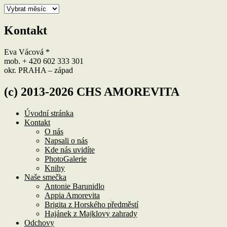
Archivy
Kontakt
Eva Vácová *
mob. + 420 602 333 301
okr. PRAHA – západ
(c) 2013-2026 CHS AMOREVITA
Úvodní stránka
Kontakt
O nás
Napsali o nás
Kde nás uvidíte
PhotoGalerie
Knihy
Naše smečka
Antonie Barunidlo
Appia Amorevita
Brigita z Horského předměstí
Hajánek z Majklovy zahrady
Odchovy