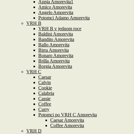
Appia Amorevita1
Amico Amorevita
Angelo Amorevita
Potomci Adamo Amorevita
VRH B
VRH B v jednom roce
Baldini Amorevita
Bandito Amorevita
Ballo Amorevita
Birra Amorevita
Bonaro Amorevita
Brilla Amorevita
Borgia Amorevita
VRH C
Caesar
Calvin
Cookie
Calabria
Cassie
Coffee
Curry
Potomci po VRH C Amorevita
Caesar Amorevita
Coffee Amorevita
VRH D