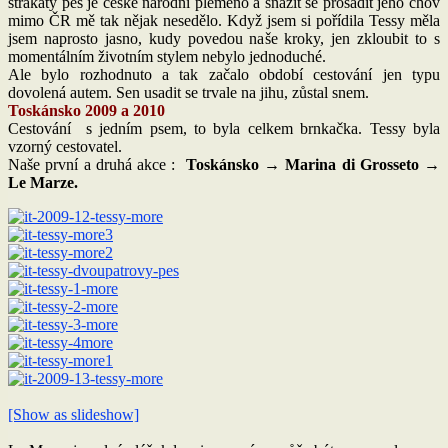
strakatý pes je české národní plemeno a snažit se prosadit jeho chov
mimo ČR mě tak nějak nesedělo. Když jsem si pořídila Tessy měla
jsem naprosto jasno, kudy povedou naše kroky, jen zkloubit to s
momentálním životním stylem nebylo jednoduché.
Ale bylo rozhodnuto a tak začalo období cestování jen typu
dovolená autem. Sen usadit se trvale na jihu, zůstal snem.
Toskánsko 2009 a 2010
Cestování s jedním psem, to byla celkem brnkačka. Tessy byla
vzorný cestovatel.
Naše první a druhá akce :
Toskánsko →
Marina
di Grosseto →
Le Marze.
[Show as slideshow]