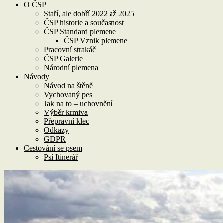
O ČSP
Staří, ale dobří 2022 až 2025
ČSP historie a současnost
ČSP Standard plemene
ČSP Vznik plemene
Pracovní strakáč
ČSP Galerie
Národní plemena
Návody
Návod na štěně
Vychovaný pes
Jak na to – uchovnění
Výběr krmiva
Přepravní klec
Odkazy
GDPR
Cestování se psem
Psí Itinerář