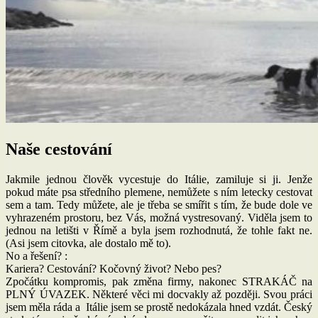
Naše cestování
Jakmile jednou člověk vycestuje do Itálie, zamiluje si ji. Jenže
pokud máte psa středního plemene, nemůžete s ním letecky cestovat
sem a tam. Tedy můžete, ale je třeba se smířit s tím, že bude dole ve
vyhrazeném prostoru, bez Vás, možná vystresovaný. Viděla jsem to
jednou na letišti v Římě a byla jsem rozhodnutá, že tohle fakt ne.
(Asi jsem citovka, ale dostalo mě to).
No a řešení? :
Kariera? Cestování? Kočovný život? Nebo pes?
Zpočátku kompromis, pak změna firmy, nakonec STRAKÁČ na
PLNÝ ÚVAZEK. Některé věci mi docvakly až později. Svou práci
jsem měla ráda a Itálie jsem se prostě nedokázala hned vzdát. Český