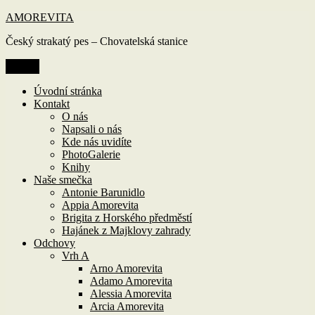
Přejít
AMOREVITA
k
Český strakatý pes – Chovatelská stanice
obsahu
webu
Menu
Úvodní stránka
Kontakt
O nás
Napsali o nás
Kde nás uvidíte
PhotoGalerie
Knihy
Naše smečka
Antonie Barunidlo
Appia Amorevita
Brigita z Horského předměstí
Hajánek z Majklovy zahrady
Odchovy
Vrh A
Arno Amorevita
Adamo Amorevita
Alessia Amorevita
Arcia Amorevita