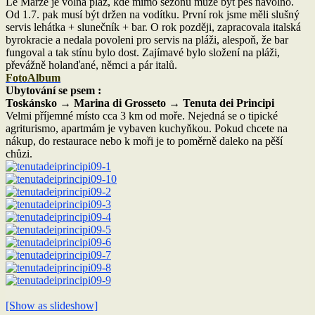
Le Marze je volná pláž, kde mimo sezónu může být pes navolno.
Od 1.7. pak musí být držen na vodítku. První rok jsme měli slušný
servis lehátka + slunečník + bar. O rok později, zapracovala italská
byrokracie a nedala povoleni pro servis na pláži, alespoň, že bar
fungoval a tak stínu bylo dost. Zajímavé bylo složení na pláži,
převážně holanďané, němci a pár italů.
FotoAlbum
Ubytování se psem :
Toskánsko → Marina di Grosseto → Tenuta dei Principi
Velmi příjemné místo cca 3 km od moře. Nejedná se o tipické
agriturismo, apartmám je vybaven kuchyňkou. Pokud chcete na
nákup, do restaurace nebo k moři je to poměrně daleko na pěší
chůzi.
[Show as slideshow]