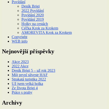
Povídání
Deník Brigi
2022 Povídání
Povídání 2020
Povídání 2019
Holky na cestách
Céčka Krok za Krokem
AMOREVITA Krok za Krokem
Copyright
WEB info
Nejnovější příspěvky
Akce 2023
2022 Akce
Deník Brigi 5 – už rok 2023
Můj první silvestr HAF
Strakatá turistika 2022
Už jsem velká holka
Ze života Brigi 4
Práce s prahy
Archivy