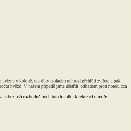
uvízne v koloně, tak díky izolacim nehrozí přehřátí zvířete a pak
a počtu hvězd. V našem případě jsme ušetřili odhadem proti hotelu cca
ovala bez psů rozhodně bych tuto lokalitu k rekreaci u moře