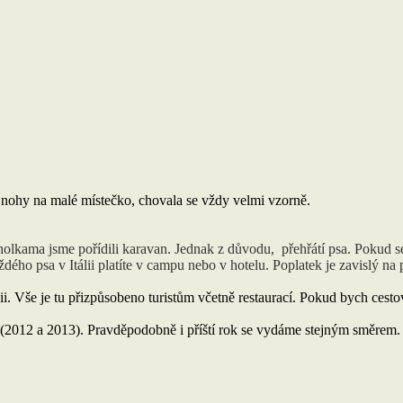
d nohy na malé místečko, chovala se vždy velmi vzorně.
olkama jsme pořídili karavan. Jednak z důvodu, přehřátí psa. Pokud se 
dého psa v Itálii platíte v campu nebo v hotelu. Poplatek je zavislý n
lii. Vše je tu přizpůsobeno turistům včetně restaurací. Pokud bych cest
u (2012 a 2013). Pravděpodobně i příští rok se vydáme stejným směrem.