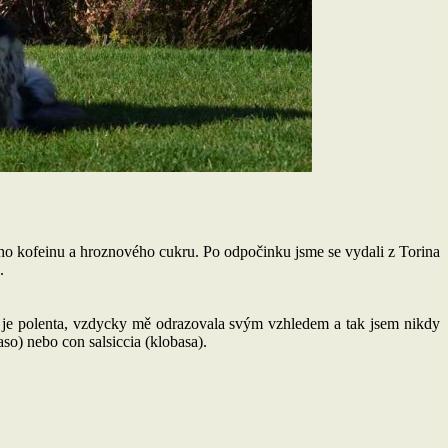
ho kofeinu a hroznového cukru. Po odpočinku jsme se vydali z Torina
.
á je polenta, vzdycky mě odrazovala svým vzhledem a tak jsem nikdy
so) nebo con salsiccia (klobasa).