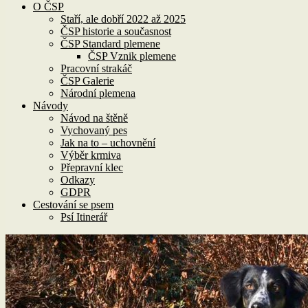
O ČSP
Staří, ale dobří 2022 až 2025
ČSP historie a současnost
ČSP Standard plemene
ČSP Vznik plemene
Pracovní strakáč
ČSP Galerie
Národní plemena
Návody
Návod na štěně
Vychovaný pes
Jak na to – uchovnění
Výběr krmiva
Přepravní klec
Odkazy
GDPR
Cestování se psem
Psí Itinerář