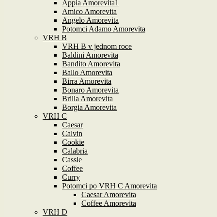
Appia Amorevita1
Amico Amorevita
Angelo Amorevita
Potomci Adamo Amorevita
VRH B
VRH B v jednom roce
Baldini Amorevita
Bandito Amorevita
Ballo Amorevita
Birra Amorevita
Bonaro Amorevita
Brilla Amorevita
Borgia Amorevita
VRH C
Caesar
Calvin
Cookie
Calabria
Cassie
Coffee
Curry
Potomci po VRH C Amorevita
Caesar Amorevita
Coffee Amorevita
VRH D