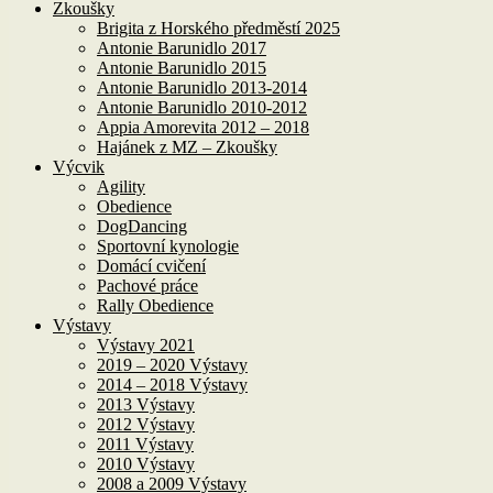
Zkoušky
Brigita z Horského předměstí 2025
Antonie Barunidlo 2017
Antonie Barunidlo 2015
Antonie Barunidlo 2013-2014
Antonie Barunidlo 2010-2012
Appia Amorevita 2012 – 2018
Hajánek z MZ – Zkoušky
Výcvik
Agility
Obedience
DogDancing
Sportovní kynologie
Domácí cvičení
Pachové práce
Rally Obedience
Výstavy
Výstavy 2021
2019 – 2020 Výstavy
2014 – 2018 Výstavy
2013 Výstavy
2012 Výstavy
2011 Výstavy
2010 Výstavy
2008 a 2009 Výstavy