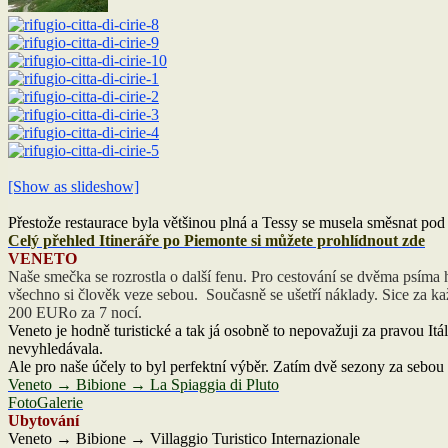
[Show as slideshow]
Přestože restaurace byla většinou plná a Tessy se musela směsnat po
Celý přehled Itineráře po Piemonte si můžete prohlídnout zde
VENETO
Naše smečka se rozrostla o další fenu. Pro cestování se dvěma psíma h
všechno si člověk veze sebou. Současně se ušetří náklady. Sice za kaž
200 EURo za 7 nocí.
Veneto je hodně turistické a tak já osobně to nepovažuji za pravou Itá
nevyhledávala.
Ale pro naše účely to byl perfektní výběr. Zatím dvě sezony za sebo
Veneto → Bibione → La Spiaggia di Pluto
FotoGalerie
Ubytování
Veneto → Bibione → Villaggio Turistico Internazionale