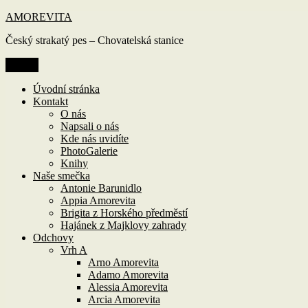
Přejít
AMOREVITA
k
Český strakatý pes – Chovatelská stanice
obsahu
webu
Menu
Úvodní stránka
Kontakt
O nás
Napsali o nás
Kde nás uvidíte
PhotoGalerie
Knihy
Naše smečka
Antonie Barunidlo
Appia Amorevita
Brigita z Horského předměstí
Hajánek z Majklovy zahrady
Odchovy
Vrh A
Arno Amorevita
Adamo Amorevita
Alessia Amorevita
Arcia Amorevita