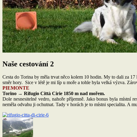
Naše cestování 2
Cesta do Torina by měla trvat něco kolem 10 hodin. My to dali za 1
směr hory. Sice v létě je mi líp u moře a tohle byla velká výzva. Zár
PIEMONTE
Torino → Rifugio Città Cirie 1850 m nad mořem.
Dole nesnesitelné vedro, nahoře příjemně. Jako bonus byla místní 
neměla odvahu ji ochutnat. Tady v horách je to místni specialita. A m