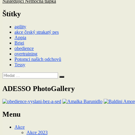
příspěvek:
Následující
Následující
Nemocná tlapka
pro
příspěvek:
příspěvek
Štítky
agility
akce český strakatý pes
Appia
Brigi
obedience
overtraining
Potomci našich odchovů
Tessy
Hledat:
Hledání
ADESSO PhotoGallery
Menu
Akce
Akce 2023