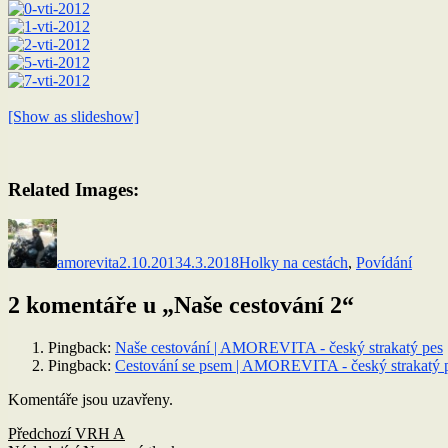
[Show as slideshow]
Related Images:
Autor:
Publikováno:
Rubriky:
amorevita
2.10.2013
4.3.2018
Holky na cestách
,
Povídání
2 komentáře u „Naše cestování 2“
Pingback:
Naše cestování | AMOREVITA - český strakatý pes
Pingback:
Cestování se psem | AMOREVITA - český strakatý 
Komentáře jsou uzavřeny.
Navigace
Předchozí
Předchozí
VRH A