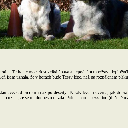
7 hodin. Tedy nic moc, dost velká únava a nepočítám množství doplněné
oveň jsem uznala, že v horách bude Tessy lépe, než na rozpáleném písku
restaurace. Od předkrmů až po deserty. Nikdy bych nevěřila, jak dobr
usím uznat, že se mi dodnes o ní zdá. Polenta con spezzatino (dušené ma