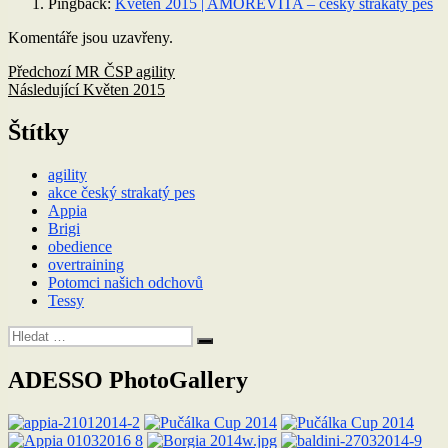
Pingback:
Květen 2015 | AMOREVITA – český strakatý pes
Komentáře jsou uzavřeny.
Navigace
Předchozí
Předchozí
MR ČSP agility
příspěvek:
Následující
Následující
Květen 2015
pro
příspěvek:
příspěvek
Štítky
agility
akce český strakatý pes
Appia
Brigi
obedience
overtraining
Potomci našich odchovů
Tessy
Hledat:
Hledání
ADESSO PhotoGallery