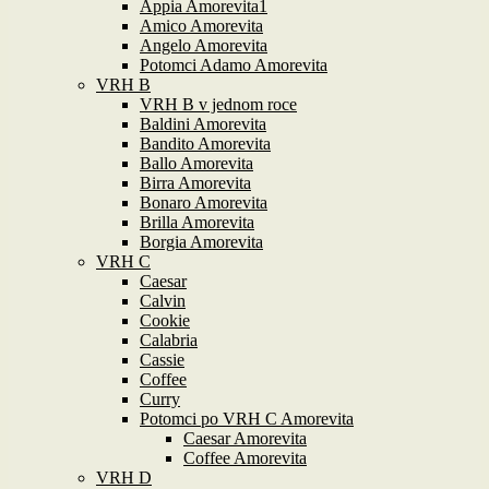
Appia Amorevita1
Amico Amorevita
Angelo Amorevita
Potomci Adamo Amorevita
VRH B
VRH B v jednom roce
Baldini Amorevita
Bandito Amorevita
Ballo Amorevita
Birra Amorevita
Bonaro Amorevita
Brilla Amorevita
Borgia Amorevita
VRH C
Caesar
Calvin
Cookie
Calabria
Cassie
Coffee
Curry
Potomci po VRH C Amorevita
Caesar Amorevita
Coffee Amorevita
VRH D