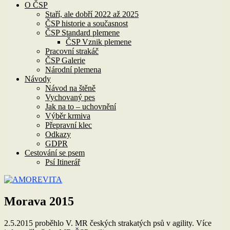
O ČSP
Staří, ale dobří 2022 až 2025
ČSP historie a současnost
ČSP Standard plemene
ČSP Vznik plemene
Pracovní strakáč
ČSP Galerie
Národní plemena
Návody
Návod na štěně
Vychovaný pes
Jak na to – uchovnění
Výběr krmiva
Přepravní klec
Odkazy
GDPR
Cestování se psem
Psí Itinerář
Morava 2015
2.5.2015 proběhlo V. MR českých strakatých psů v agility. Více