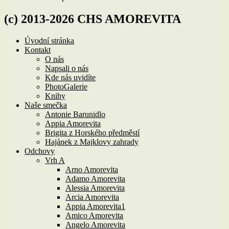
(c) 2013-2026 CHS AMOREVITA
Úvodní stránka
Kontakt
O nás
Napsali o nás
Kde nás uvidíte
PhotoGalerie
Knihy
Naše smečka
Antonie Barunidlo
Appia Amorevita
Brigita z Horského předměstí
Hajánek z Majklovy zahrady
Odchovy
Vrh A
Arno Amorevita
Adamo Amorevita
Alessia Amorevita
Arcia Amorevita
Appia Amorevita1
Amico Amorevita
Angelo Amorevita