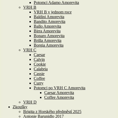
Potomci Adamo Amorevita
VRH B
VRH B v jednom roce
Baldini Amorevita
Bandito Amorevita
Ballo Amorevita
Birra Amorevita
Bonaro Amorevita
Brilla Amorevita
Borgia Amorevita
VRH C
Caesar
Calvin
Cookie
Calabria
Cassie
Coffee
Curry
Potomci po VRH C Amorevita
Caesar Amorevita
Coffee Amorevita
VRH D
Zkoušky
Brigita z Horského předměstí 2025
Antonie Barunidlo 2017