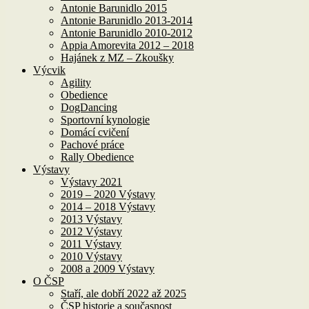
Antonie Barunidlo 2015
Antonie Barunidlo 2013-2014
Antonie Barunidlo 2010-2012
Appia Amorevita 2012 – 2018
Hajánek z MZ – Zkoušky
Výcvik
Agility
Obedience
DogDancing
Sportovní kynologie
Domácí cvičení
Pachové práce
Rally Obedience
Výstavy
Výstavy 2021
2019 – 2020 Výstavy
2014 – 2018 Výstavy
2013 Výstavy
2012 Výstavy
2011 Výstavy
2010 Výstavy
2008 a 2009 Výstavy
O ČSP
Staří, ale dobří 2022 až 2025
ČSP historie a současnost