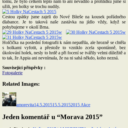
tomu, že bylo celkem teplo nám to ani nevadilo a prohlídku jsme si
užili, jen holky se trochu nudily.
Cestou zpátky jsme zajeli do Nové Bíteše na kousek pořádného
dlabance. Je to taková naše zastávka na jídlo vždy, když se
pohybujeme v okolí Brna.
Holčička na poslední fotografii k nám nepatřila, ale hrozně se chtěla
s holkami vyfotit, a přestože to vzniklo zcela spontánně, bez
úkolování holek, nesly to hrdě a při focení se tvářily velmi důležitě a
to tak, že Appia ani nevnímala, že na ni sahá někdo, koho nezná.
Související příspěvky :
Fotogalerie
Related Images:
Autor:
Publikováno:
Rubriky:
amorevita
14.5.2015
15.5.2015
2015 Akce
Jeden komentář u “Morava 2015”