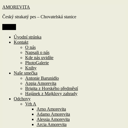
Přejít
AMOREVITA
k
Český strakatý pes – Chovatelská stanice
obsahu
webu
Menu
Úvodní stránka
Kontakt
O nás
Napsali o nás
Kde nás uvidíte
PhotoGalerie
Knihy
Naše smečka
Antonie Barunidlo
Appia Amorevita
Brigita z Horského předměstí
Hajánek z Majklovy zahrady
Odchovy
Vrh A
Arno Amorevita
Adamo Amorevita
Alessia Amorevita
Arcia Amorevita