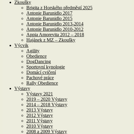
Zkoušky
Brigita z Horského předměstí 2025
Antonie Barunidlo 2017
Antonie Barunidlo 2015
Antonie Barunidlo 2013-2014
Antonie Barunidlo 2010-2012
Appia Amorevita 2012 – 2018
Hajánek z MZ – Zkoušky
Výcvik
Agility
Obedience
DogDancing
Sportovní kynologie
Domácí cvičení
Pachové práce
Rally Obedience
Výstavy
Výstavy 2021
2019 – 2020 Výstavy
2014 – 2018 Výstavy
2013 Výstavy
2012 Výstavy
2011 Výstavy
2010 Výstavy
2008 a 2009 Výstavy