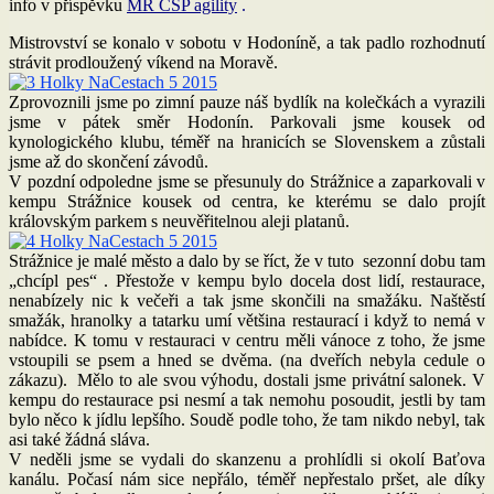
info v příspěvku
MR ČSP agility
.
Mistrovství se konalo v sobotu v Hodoníně, a tak padlo rozhodnutí
strávit prodloužený víkend na Moravě.
Zprovoznili jsme po zimní pauze náš bydlík na kolečkách a vyrazili
jsme v pátek směr Hodonín. Parkovali jsme kousek od
kynologického klubu, téměř na hranicích se Slovenskem a zůstali
jsme až do skončení závodů.
V pozdní odpoledne jsme se přesunuly do Strážnice a zaparkovali v
kempu Strážnice kousek od centra, ke kterému se dalo projít
královským parkem s neuvěřitelnou aleji platanů.
Strážnice je malé město a dalo by se říct, že v tuto sezonní dobu tam
„chcípl pes“ . Přestože v kempu bylo docela dost lidí, restaurace,
nenabízely nic k večeři a tak jsme skončili na smažáku. Naštěstí
smažák, hranolky a tatarku umí většina restaurací i když to nemá v
nabídce. K tomu v restauraci v centru měli vánoce z toho, že jsme
vstoupili se psem a hned se dvěma. (na dveřích nebyla cedule o
zákazu). Mělo to ale svou výhodu, dostali jsme privátní salonek. V
kempu do restaurace psi nesmí a tak nemohu posoudit, jestli by tam
bylo něco k jídlu lepšího. Soudě podle toho, že tam nikdo nebyl, tak
asi také žádná sláva.
V neděli jsme se vydali do skanzenu a prohlídli si okolí Baťova
kanálu. Počasí nám sice nepřálo, téměř nepřestalo pršet, ale díky