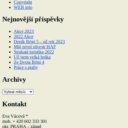
Copyright
WEB info
Nejnovější příspěvky
Akce 2023
2022 Akce
Deník Brigi 5 – už rok 2023
Můj první silvestr HAF
Strakatá turistika 2022
Už jsem velká holka
Ze života Brigi 4
Práce s prahy
Archivy
Archivy
Kontakt
Eva Vácová *
mob. + 420 602 333 301
okr. PRAHA – západ