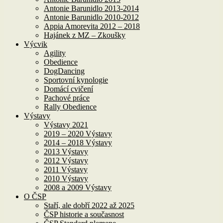
Antonie Barunidlo 2013-2014
Antonie Barunidlo 2010-2012
Appia Amorevita 2012 – 2018
Hajánek z MZ – Zkoušky
Výcvik
Agility
Obedience
DogDancing
Sportovní kynologie
Domácí cvičení
Pachové práce
Rally Obedience
Výstavy
Výstavy 2021
2019 – 2020 Výstavy
2014 – 2018 Výstavy
2013 Výstavy
2012 Výstavy
2011 Výstavy
2010 Výstavy
2008 a 2009 Výstavy
O ČSP
Staří, ale dobří 2022 až 2025
ČSP historie a současnost