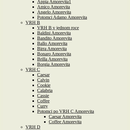
Appia Amorevita1
Amico Amorevita
Angelo Amorevita
Potomci Adamo Amorevita
VRH B
VRH B v jednom roce
Baldini Amorevita
Bandito Amorevita
Ballo Amorevita
Birra Amorevita
Bonaro Amorevita
Brilla Amorevita
Borgia Amorevita
VRH C
Caesar
Calvin
Cookie
Calabria
Cassie
Coffee
Curry
Potomci po VRH C Amorevita
Caesar Amorevita
Coffee Amorevita
VRH D