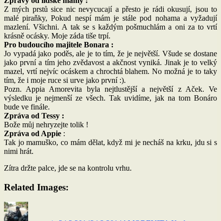
Zprávy od lidské mámy :
Z mých prstů sice nic nevycucají a přesto je rádi okusují, jsou to
malé piraňky, Pokud nespí mám je stále pod nohama a vyžadují
mazlení. Všichni. A tak se s každým pošmuchlám a oni za to vrtí
krásně ocásky. Moje záda tiše trpí.
Pro budoucího majitele Bonara :
Jo vypadá jako poděs, ale je to tím, že je největší. Všude se dostane
jako první a tím jeho zvědavost a akčnost vyniká. Jinak je to velký
mazel, vrtí nejvíc ocáskem a chrochtá blahem. No možná je to taky
tím, že i moje ruce si urve jako první :).
Pozn. Appia Amorevita byla nejtlustější a největší z Aček. Ve
výsledku je nejmenší ze všech. Tak uvidíme, jak na tom Bonáro
bude ve finále.
Zpráva od Tessy :
Bože můj nehryzejte tolik !
Zpráva od Appie
:
Tak jo mamuško, co mám dělat, když mi je necháš na krku, jdu si s
nimi hrát.
Zítra držte palce, jde se na kontrolu vrhu.
Related Images:
Autor:
Publikováno:
Rubriky: