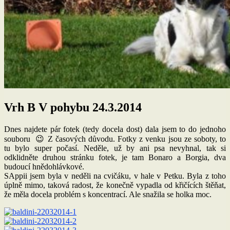
Vrh B V pohybu 24.3.2014
Dnes najdete pár fotek (tedy docela dost) dala jsem to do jednoho
souboru 😉 Z časových důvodu. Fotky z venku jsou ze soboty, to
tu bylo super počasí. Neděle, už by ani psa nevyhnal, tak si
odklidněte druhou stránku fotek, je tam Bonaro a Borgia, dva
budoucí hnědohlávkové.
SAppii jsem byla v neděli na cvičáku, v hale v Petku. Byla z toho
úplně mimo, taková radost, že konečně vypadla od křičících štěňat,
že měla docela problém s koncentrací. Ale snažila se holka moc.