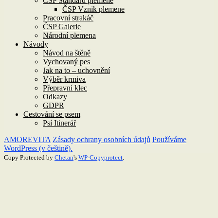
ČSP Standard plemene
ČSP Vznik plemene
Pracovní strakáč
ČSP Galerie
Národní plemena
Návody
Návod na štěně
Vychovaný pes
Jak na to – uchovnění
Výběr krmiva
Přepravní klec
Odkazy
GDPR
Cestování se psem
Psí Itinerář
AMOREVITA
Zásady ochrany osobních údajů
Používáme
WordPress (v češtině).
Copy Protected by
Chetan
's
WP-Copyprotect
.