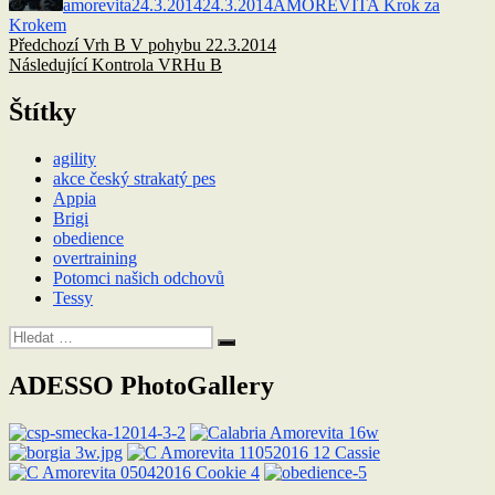
amorevita
24.3.2014
24.3.2014
AMOREVITA Krok za
Krokem
Navigace
Předchozí
Předchozí
Vrh B V pohybu 22.3.2014
příspěvek:
Následující
Následující
Kontrola VRHu B
pro
příspěvek:
příspěvek
Štítky
agility
akce český strakatý pes
Appia
Brigi
obedience
overtraining
Potomci našich odchovů
Tessy
Hledat:
Hledání
ADESSO PhotoGallery