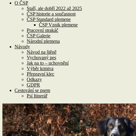
O ČSP
Staří, ale dobří 2022 až 2025
ČSP historie a současnost
ČSP Standard plemene
ČSP Vznik plemene
Pracovní strakáč
ČSP Galerie
Národní plemena
Návody
Návod na štěně
Vychovaný pes
Jak na to – uchovnění
Výběr krmiva
Přepravní klec
Odkazy
GDPR
Cestování se psem
Psí Itinerář