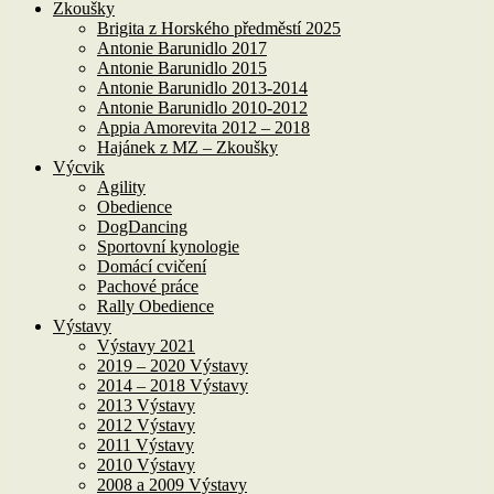
Zkoušky
Brigita z Horského předměstí 2025
Antonie Barunidlo 2017
Antonie Barunidlo 2015
Antonie Barunidlo 2013-2014
Antonie Barunidlo 2010-2012
Appia Amorevita 2012 – 2018
Hajánek z MZ – Zkoušky
Výcvik
Agility
Obedience
DogDancing
Sportovní kynologie
Domácí cvičení
Pachové práce
Rally Obedience
Výstavy
Výstavy 2021
2019 – 2020 Výstavy
2014 – 2018 Výstavy
2013 Výstavy
2012 Výstavy
2011 Výstavy
2010 Výstavy
2008 a 2009 Výstavy