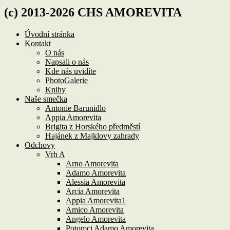
(c) 2013-2026 CHS AMOREVITA
Úvodní stránka
Kontakt
O nás
Napsali o nás
Kde nás uvidíte
PhotoGalerie
Knihy
Naše smečka
Antonie Barunidlo
Appia Amorevita
Brigita z Horského předměstí
Hajánek z Majklovy zahrady
Odchovy
Vrh A
Arno Amorevita
Adamo Amorevita
Alessia Amorevita
Arcia Amorevita
Appia Amorevita1
Amico Amorevita
Angelo Amorevita
Potomci Adamo Amorevita