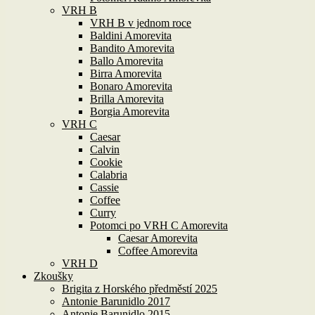
VRH B
VRH B v jednom roce
Baldini Amorevita
Bandito Amorevita
Ballo Amorevita
Birra Amorevita
Bonaro Amorevita
Brilla Amorevita
Borgia Amorevita
VRH C
Caesar
Calvin
Cookie
Calabria
Cassie
Coffee
Curry
Potomci po VRH C Amorevita
Caesar Amorevita
Coffee Amorevita
VRH D
Zkoušky
Brigita z Horského předměstí 2025
Antonie Barunidlo 2017
Antonie Barunidlo 2015