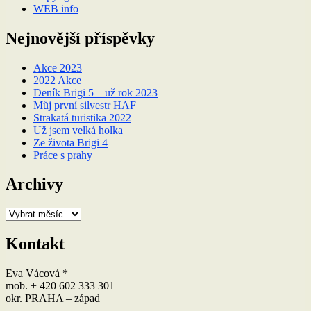
WEB info
Nejnovější příspěvky
Akce 2023
2022 Akce
Deník Brigi 5 – už rok 2023
Můj první silvestr HAF
Strakatá turistika 2022
Už jsem velká holka
Ze života Brigi 4
Práce s prahy
Archivy
Archivy
Kontakt
Eva Vácová *
mob. + 420 602 333 301
okr. PRAHA – západ