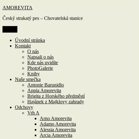
Přejít
AMOREVITA
k
Český strakatý pes – Chovatelská stanice
obsahu
webu
Menu
Úvodní stránka
Kontakt
O nás
Napsali o nás
Kde nás uvidíte
PhotoGalerie
Knihy
Naše smečka
Antonie Barunidlo
Appia Amorevita
Brigita z Horského předměstí
Hajánek z Majklovy zahrady
Odchovy
Vrh A
Arno Amorevita
Adamo Amorevita
Alessia Amorevita
Arcia Amorevita