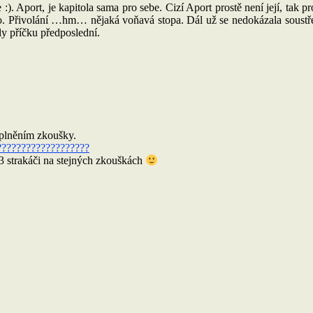
). Aport, je kapitola sama pro sebe. Cizí Aport prostě není její, tak p
alo. Přivolání …hm… nějaká voňavá stopa. Dál už se nedokázala soustřed
ly příčku předposlední.
plněním zkoušky.
3 strakáči na stejných zkouškách