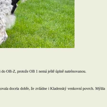
ii do OB-Z, protože OB 1 nemá ještě úplně natrénovanou.
govala docela dobře, že zvládne i Kladenský venkovní povrch. Mýlila