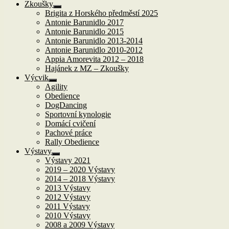
Zkoušky
Zobrazit
Brigita z Horského předměstí 2025
podřazené
Antonie Barunidlo 2017
položky
Antonie Barunidlo 2015
Antonie Barunidlo 2013-2014
Antonie Barunidlo 2010-2012
Appia Amorevita 2012 – 2018
Hajánek z MZ – Zkoušky
Výcvik
Zobrazit
Agility
podřazené
Obedience
položky
DogDancing
Sportovní kynologie
Domácí cvičení
Pachové práce
Rally Obedience
Výstavy
Zobrazit
Výstavy 2021
podřazené
2019 – 2020 Výstavy
položky
2014 – 2018 Výstavy
2013 Výstavy
2012 Výstavy
2011 Výstavy
2010 Výstavy
2008 a 2009 Výstavy