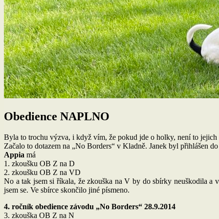
Obedience NAPLNO
Byla to trochu výzva, i když vím, že pokud jde o holky, není to jejich 
Začalo to dotazem na „No Borders“ v Kladně. Janek byl přihlášen do
Appia
má
1. zkoušku OB Z na D
2. zkoušku OB Z na VD
No a tak jsem si říkala, že zkouška na V by do sbírky neuškodila a
jsem se. Ve sbírce skončilo jiné písmeno.
4. ročník obedience závodu „No Borders“ 28.9.2014
3. zkouška OB Z na N