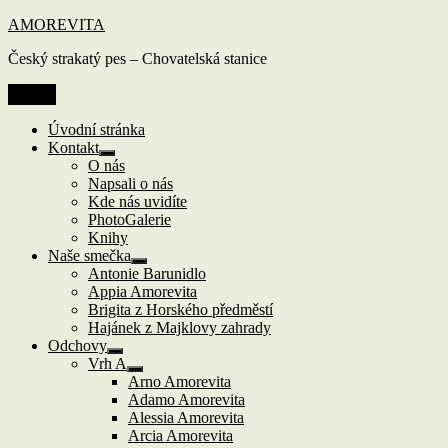
Přejít
AMOREVITA
k
Český strakatý pes – Chovatelská stanice
obsahu
webu
Menu
Úvodní stránka
Kontakt
Zobrazit
O nás
podřazené
Napsali o nás
položky
Kde nás uvidíte
PhotoGalerie
Knihy
Naše smečka
Zobrazit
Antonie Barunidlo
podřazené
Appia Amorevita
položky
Brigita z Horského předměstí
Hajánek z Majklovy zahrady
Odchovy
Zobrazit
Vrh A
podřazené
Zobrazit
Arno Amorevita
položky
podřazené
Adamo Amorevita
položky
Alessia Amorevita
Arcia Amorevita