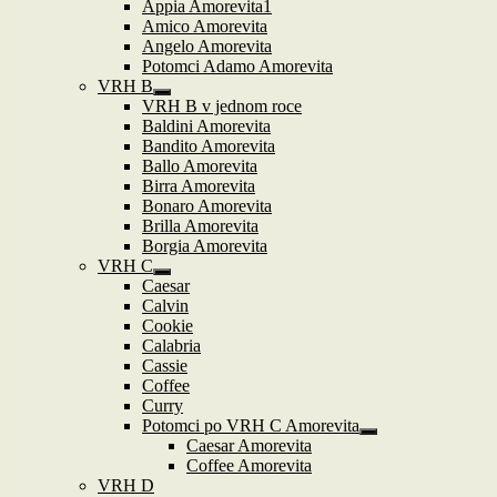
Appia Amorevita1
Amico Amorevita
Angelo Amorevita
Potomci Adamo Amorevita
VRH B
Zobrazit
VRH B v jednom roce
podřazené
Baldini Amorevita
položky
Bandito Amorevita
Ballo Amorevita
Birra Amorevita
Bonaro Amorevita
Brilla Amorevita
Borgia Amorevita
VRH C
Zobrazit
Caesar
podřazené
Calvin
položky
Cookie
Calabria
Cassie
Coffee
Curry
Potomci po VRH C Amorevita
Zobrazit
Caesar Amorevita
podřazené
Coffee Amorevita
položky
VRH D