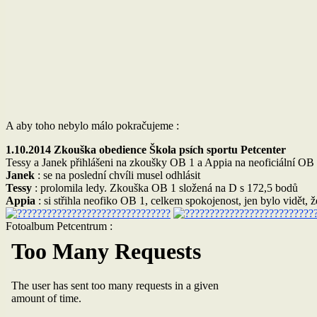
A aby toho nebylo málo pokračujeme :
1.10.2014 Zkouška obedience Škola psích sportu Petcenter
Tessy a Janek přihlášeni na zkoušky OB 1 a Appia na neoficiální OB 
Janek
: se na poslední chvíli musel odhlásit
Tessy
: prolomila ledy. Zkouška OB 1 složená na D s 172,5 bodů
Appia
: si střihla neofiko OB 1, celkem spokojenost, jen bylo vidět,
Fotoalbum Petcentrum :