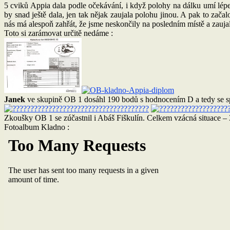
5 cviků Appia dala podle očekávání, i když polohy na dálku umí lépe :
by snad ještě dala, jen tak nějak zaujala polohu jinou. A pak to zač
nás má alespoň zahřát, že jsme neskončily na posledním místě a zauja
Toto si zarámovat určitě nedáme :
Janek
ve skupině OB 1 dosáhl 190 bodů s hodnocením D a tedy se s
Zkoušky OB 1 se zúčastnil i Abáš Fiškulín. Celkem vzácná situace – 
Fotoalbum Kladno :