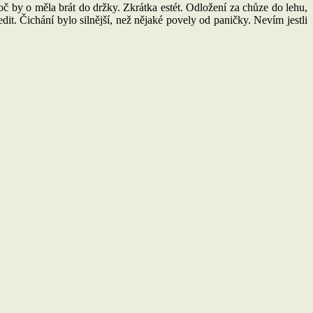
roč by o měla brát do držky. Zkrátka estét. Odložení za chůze do lehu,
it. Čichání bylo silnější, než nějaké povely od paničky. Nevím jestli