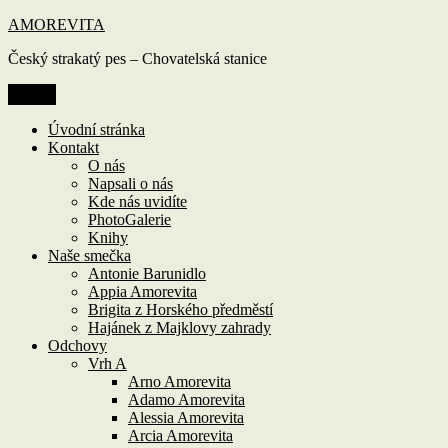
Přejít
AMOREVITA
k
Český strakatý pes – Chovatelská stanice
obsahu
webu
Menu
Úvodní stránka
Kontakt
O nás
Napsali o nás
Kde nás uvidíte
PhotoGalerie
Knihy
Naše smečka
Antonie Barunidlo
Appia Amorevita
Brigita z Horského předměstí
Hajánek z Majklovy zahrady
Odchovy
Vrh A
Arno Amorevita
Adamo Amorevita
Alessia Amorevita
Arcia Amorevita