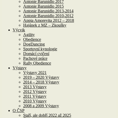
Antonie Barunidlo 2017
Antonie Barunidlo 2015
Antonie Barunidlo 2013-2014
Antonie Barunidlo 2010-2012
Appia Amorevita 2012 – 2018
Hajánek z MZ – Zkoušky
Výcvik
Agility
Obedience
DogDancing
Sportovní kynologie
Domácí cvičení
Pachové práce
Rally Obedience
Výstavy
Výstavy 2021
2019 – 2020 Výstavy
2014 – 2018 Výstavy
2013 Výstavy
2012 Výstavy
2011 Výstavy
2010 Výstavy
2008 a 2009 Výstavy
O ČSP
Staří, ale dobří 2022 až 2025