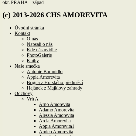
okr. PRAHA – západ
(c) 2013-2026 CHS AMOREVITA
Úvodní stránka
Kontakt
O nás
Napsali o nás
Kde nás uvidíte
PhotoGalerie
Knihy
Naše smečka
Antonie Barunidlo
Appia Amorevita
Brigita z Horského předměstí
Hajánek z Majklovy zahrady
Odchovy
Vrh A
Arno Amorevita
Adamo Amorevita
Alessia Amorevita
Arcia Amorevita
Appia Amorevita1
Amico Amorevita