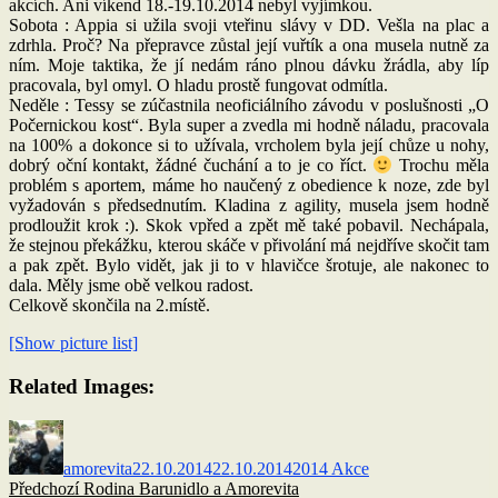
akcích. Ani víkend 18.-19.10.2014 nebyl vyjímkou.
Sobota : Appia si užila svoji vteřinu slávy v DD. Vešla na plac a
zdrhla. Proč? Na přepravce zůstal její vuřtík a ona musela nutně za
ním. Moje taktika, že jí nedám ráno plnou dávku žrádla, aby líp
pracovala, byl omyl. O hladu prostě fungovat odmítla.
Neděle : Tessy se zúčastnila neoficiálního závodu v poslušnosti „O
Počernickou kost“. Byla super a zvedla mi hodně náladu, pracovala
na 100% a dokonce si to užívala, vrcholem byla její chůze u nohy,
dobrý oční kontakt, žádné čuchání a to je co říct.
Trochu měla
problém s aportem, máme ho naučený z obedience k noze, zde byl
vyžadován s předsednutím. Kladina z agility, musela jsem hodně
prodloužit krok :). Skok vpřed a zpět mě také pobavil. Nechápala,
že stejnou překážku, kterou skáče v přivolání má nejdříve skočit tam
a pak zpět. Bylo vidět, jak ji to v hlavičce šrotuje, ale nakonec to
dala. Měly jsme obě velkou radost.
Celkově skončila na 2.místě.
[Show picture list]
Related Images:
Autor:
Publikováno:
Rubriky:
amorevita
22.10.2014
22.10.2014
2014 Akce
Navigace
Předchozí
Předchozí
Rodina Barunidlo a Amorevita