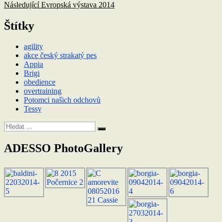
příspěvek:
Následující
Následující
Evropská výstava 2014
pro
příspěvek:
příspěvek
Štítky
agility
akce český strakatý pes
Appia
Brigi
obedience
overtraining
Potomci našich odchovů
Tessy
Hledat:
Hledání
ADESSO PhotoGallery