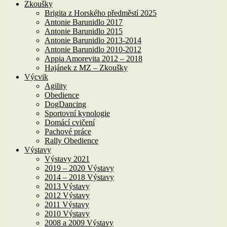
Zkoušky
Brigita z Horského předměstí 2025
Antonie Barunidlo 2017
Antonie Barunidlo 2015
Antonie Barunidlo 2013-2014
Antonie Barunidlo 2010-2012
Appia Amorevita 2012 – 2018
Hajánek z MZ – Zkoušky
Výcvik
Agility
Obedience
DogDancing
Sportovní kynologie
Domácí cvičení
Pachové práce
Rally Obedience
Výstavy
Výstavy 2021
2019 – 2020 Výstavy
2014 – 2018 Výstavy
2013 Výstavy
2012 Výstavy
2011 Výstavy
2010 Výstavy
2008 a 2009 Výstavy