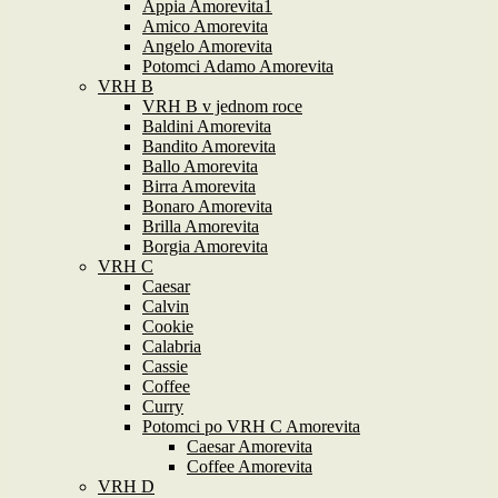
Appia Amorevita1
Amico Amorevita
Angelo Amorevita
Potomci Adamo Amorevita
VRH B
VRH B v jednom roce
Baldini Amorevita
Bandito Amorevita
Ballo Amorevita
Birra Amorevita
Bonaro Amorevita
Brilla Amorevita
Borgia Amorevita
VRH C
Caesar
Calvin
Cookie
Calabria
Cassie
Coffee
Curry
Potomci po VRH C Amorevita
Caesar Amorevita
Coffee Amorevita
VRH D