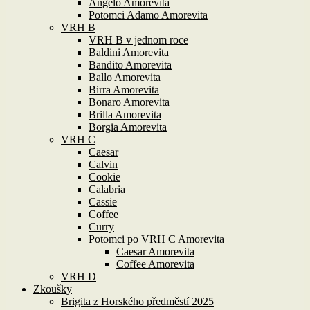
Angelo Amorevita
Potomci Adamo Amorevita
VRH B
VRH B v jednom roce
Baldini Amorevita
Bandito Amorevita
Ballo Amorevita
Birra Amorevita
Bonaro Amorevita
Brilla Amorevita
Borgia Amorevita
VRH C
Caesar
Calvin
Cookie
Calabria
Cassie
Coffee
Curry
Potomci po VRH C Amorevita
Caesar Amorevita
Coffee Amorevita
VRH D
Zkoušky
Brigita z Horského předměstí 2025