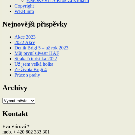
AMOREVITA Krok za Krokem
Copyright
WEB info
Nejnovější příspěvky
Akce 2023
2022 Akce
Deník Brigi 5 – už rok 2023
Můj první silvestr HAF
Strakatá turistika 2022
Už jsem velká holka
Ze života Brigi 4
Práce s prahy
Archivy
Archivy
Kontakt
Eva Vácová *
mob. + 420 602 333 301