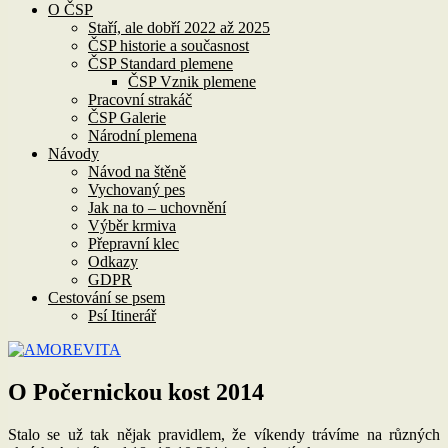
O ČSP
Staří, ale dobří 2022 až 2025
ČSP historie a současnost
ČSP Standard plemene
ČSP Vznik plemene
Pracovní strakáč
ČSP Galerie
Národní plemena
Návody
Návod na štěně
Vychovaný pes
Jak na to – uchovnění
Výběr krmiva
Přepravní klec
Odkazy
GDPR
Cestování se psem
Psí Itinerář
O Počernickou kost 2014
Stalo se už tak nějak pravidlem, že víkendy trávíme na různých