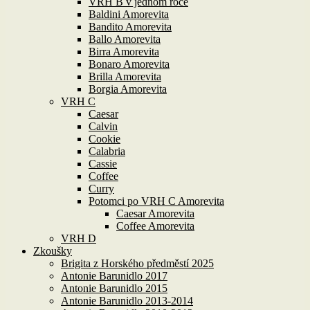
VRH B v jednom roce
Baldini Amorevita
Bandito Amorevita
Ballo Amorevita
Birra Amorevita
Bonaro Amorevita
Brilla Amorevita
Borgia Amorevita
VRH C
Caesar
Calvin
Cookie
Calabria
Cassie
Coffee
Curry
Potomci po VRH C Amorevita
Caesar Amorevita
Coffee Amorevita
VRH D
Zkoušky
Brigita z Horského předměstí 2025
Antonie Barunidlo 2017
Antonie Barunidlo 2015
Antonie Barunidlo 2013-2014