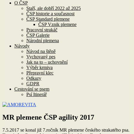
O ČSP
Staří, ale dobří 2022 až 2025
ČSP historie a současnost
ČSP Standard plemene
ČSP Vznik plemene
Pracovní strakáč
ČSP Galerie
Národní plemena
Návody
Návod na štěně
Vychovaný pes
Jak na to – uchovnění
Výběr krmiva
Přepravní klec
Odkazy
GDPR
Cestování se psem
Psí Itinerář
MR plemene ČSP agility 2017
7.5.2017 se konal již 7.ročník MR plemene českého strakatého psa.