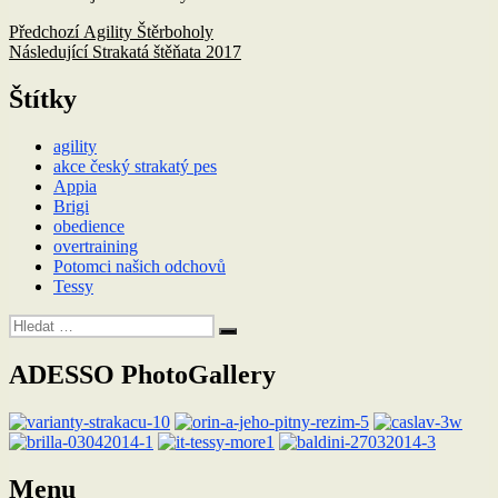
Navigace
Předchozí
Předchozí
Agility Štěrboholy
příspěvek:
Následující
Následující
Strakatá štěňata 2017
pro
příspěvek:
příspěvek
Štítky
agility
akce český strakatý pes
Appia
Brigi
obedience
overtraining
Potomci našich odchovů
Tessy
Hledat:
Hledání
ADESSO PhotoGallery
Menu