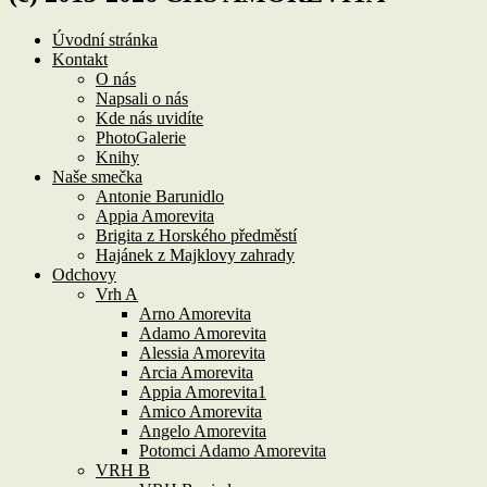
Úvodní stránka
Kontakt
O nás
Napsali o nás
Kde nás uvidíte
PhotoGalerie
Knihy
Naše smečka
Antonie Barunidlo
Appia Amorevita
Brigita z Horského předměstí
Hajánek z Majklovy zahrady
Odchovy
Vrh A
Arno Amorevita
Adamo Amorevita
Alessia Amorevita
Arcia Amorevita
Appia Amorevita1
Amico Amorevita
Angelo Amorevita
Potomci Adamo Amorevita
VRH B