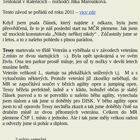
Tentokrát v Ratenicích – rozhodčí Jitka Maroušková.
Tento závod se pořádá od roku 2011 –
vice zde
Když jsem psala článek, který najdete z odkazu, byla jsem
přesvědčená, že to je náš poslední start na MČR plemene. Jak jsem
už mockrát konstatovala „Nikdy neříkej nikdy“ . Zúčastnily jsme se
i letos, a to z našeho pohledu s plnou parádou.
Tessy
startovala ve třídě Veterán a vyběhala si v závodech veteránu
2.místo ze dvou startujících :-). Byla opět spokojená a ve svém
živlu. Ona ten parkur prostě miluje, jen už ty nožky v devíti letech
musíme šetřit.
Veterán velikosti L, startuje na překážkách snížených t.j. M a s
vyloučením některých. Protože veterání již zkoušky neběhají, do
MR se započítává součet v bězích agility open a jumping open.
Tessy běžela perfektně, ladně a v klidu, bohužel občas je slabý
článek psovod a to se potvrdilo u našeho běhu agility, vynechala
jsem slalom a tak jsme si doběhly pro DISK. V běhu agility open
jsem to už opravdu Tessy nechtěla zkazit a tak jsme doběhly čistě na
druhém místě ze dvou přítomných veteránu. Celkem do MR
plemene ČSP 1. místo z jednoho. Ale i tak jsme měly velkou radost
a odvezly jsme si pohár a diplom.
2.místo veteráni