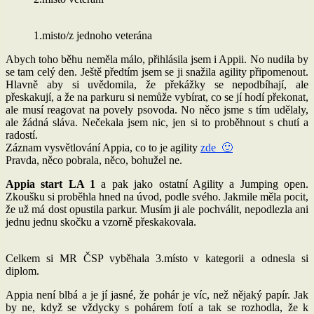
1.misto/z jednoho veterána
Abych toho běhu neměla málo, přihlásila jsem i Appii. No nudila by
se tam celý den. Ještě předtím jsem se ji snažila agility připomenout.
Hlavně aby si uvědomila, že překážky se nepodbíhají, ale
přeskakují, a že na parkuru si nemůže vybírat, co se jí hodí překonat,
ale musí reagovat na povely psovoda. No něco jsme s tím udělaly,
ale žádná sláva. Nečekala jsem nic, jen si to proběhnout s chutí a
radostí.
Záznam vysvětlování Appia, co to je agility
zde 🙂
Pravda, něco pobrala, něco, bohužel ne.
Appia start LA 1
a pak jako ostatní Agility a Jumping open.
Zkoušku si proběhla hned na úvod, podle svého. Jakmile měla pocit,
že už má dost opustila parkur. Musím ji ale pochválit, nepodlezla ani
jednu jednu skočku a vzorně přeskakovala.
Celkem si MR ČSP vyběhala 3.místo v kategorii a odnesla si
diplom.
Appia není blbá a je jí jasné, že pohár je víc, než nějaký papír. Jak
by ne, když se vždycky s pohárem fotí a tak se rozhodla, že k