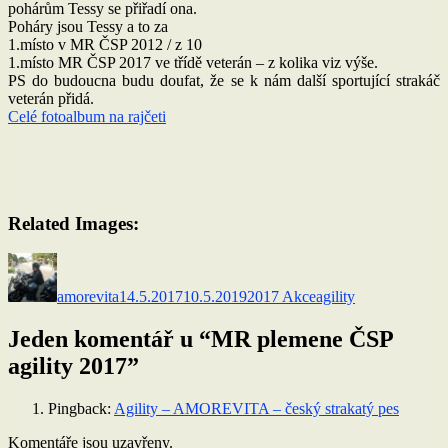
pohárům Tessy se přiřadí ona.
Poháry jsou Tessy a to za
1.místo v MR ČSP 2012 / z 10
1.místo MR ČSP 2017 ve třídě veterán – z kolika viz výše.
PS do budoucna budu doufat, že se k nám další sportující strakáč
veterán přidá.
Celé fotoalbum na rajčeti
Related Images:
Autor:
Publikováno:
Rubriky:
Štítky:
amorevita
14.5.2017
10.5.2019
2017 Akce
agility
Jeden komentář u “MR plemene ČSP
agility 2017”
Pingback:
Agility – AMOREVITA – český strakatý pes
Komentáře jsou uzavřeny.