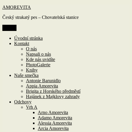
Přejít
AMOREVITA
k
Český strakatý pes – Chovatelská stanice
obsahu
webu
Menu
Úvodní stránka
Kontakt
O nás
Napsali o nás
Kde nás uvidíte
PhotoGalerie
Knihy
Naše smečka
Antonie Barunidlo
Appia Amorevita
Brigita z Horského předměstí
Hajánek z Majklovy zahrady
Odchovy
Vrh A
Arno Amorevita
Adamo Amorevita
Alessia Amorevita
Arcia Amorevita