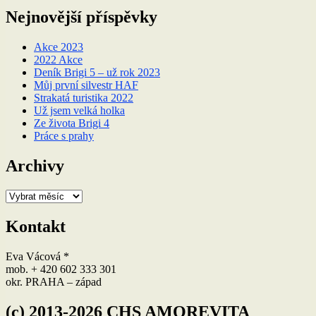
Nejnovější příspěvky
Akce 2023
2022 Akce
Deník Brigi 5 – už rok 2023
Můj první silvestr HAF
Strakatá turistika 2022
Už jsem velká holka
Ze života Brigi 4
Práce s prahy
Archivy
Archivy
Kontakt
Eva Vácová *
mob. + 420 602 333 301
okr. PRAHA – západ
(c) 2013-2026 CHS AMOREVITA