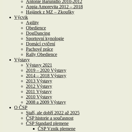
Antonie Barunidlo 2010-2012
Appia Amorevita 2012 – 2018
Hajánek z MZ – Zkoušky
Výcvik
Agility
Obedience
DogDancing
Sportovní kynologie
Domácí cvičení
Pachové práce
Rally Obedience
Výstavy
Výstavy 2021
2019 – 2020 Výstavy
2014 – 2018 Výstavy
2013 Výstavy
2012 Výstavy
2011 Výstavy
2010 Výstavy
2008 a 2009 Výstavy
O ČSP
Staří, ale dobří 2022 až 2025
ČSP historie a současnost
ČSP Standard plemene
ČSP Vznik plemene