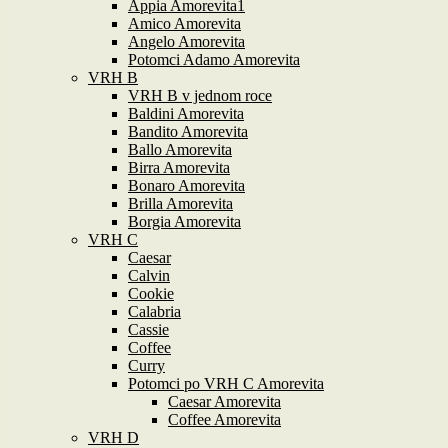
Appia Amorevita1
Amico Amorevita
Angelo Amorevita
Potomci Adamo Amorevita
VRH B
VRH B v jednom roce
Baldini Amorevita
Bandito Amorevita
Ballo Amorevita
Birra Amorevita
Bonaro Amorevita
Brilla Amorevita
Borgia Amorevita
VRH C
Caesar
Calvin
Cookie
Calabria
Cassie
Coffee
Curry
Potomci po VRH C Amorevita
Caesar Amorevita
Coffee Amorevita
VRH D