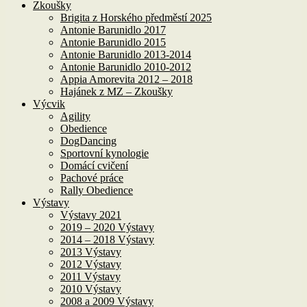
Zkoušky
Brigita z Horského předměstí 2025
Antonie Barunidlo 2017
Antonie Barunidlo 2015
Antonie Barunidlo 2013-2014
Antonie Barunidlo 2010-2012
Appia Amorevita 2012 – 2018
Hajánek z MZ – Zkoušky
Výcvik
Agility
Obedience
DogDancing
Sportovní kynologie
Domácí cvičení
Pachové práce
Rally Obedience
Výstavy
Výstavy 2021
2019 – 2020 Výstavy
2014 – 2018 Výstavy
2013 Výstavy
2012 Výstavy
2011 Výstavy
2010 Výstavy
2008 a 2009 Výstavy