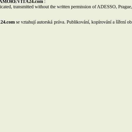
d AMOREVITA24.com
:
licated, transmitted without the written permission of ADESSO, Pragu
24.com
se vztahují autorská práva. Publikování, kopírování a šíření o