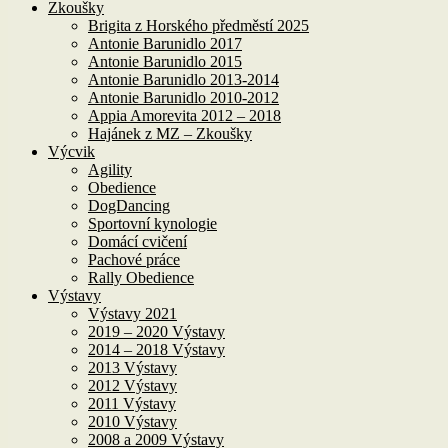
Zkoušky
Brigita z Horského předměstí 2025
Antonie Barunidlo 2017
Antonie Barunidlo 2015
Antonie Barunidlo 2013-2014
Antonie Barunidlo 2010-2012
Appia Amorevita 2012 – 2018
Hajánek z MZ – Zkoušky
Výcvik
Agility
Obedience
DogDancing
Sportovní kynologie
Domácí cvičení
Pachové práce
Rally Obedience
Výstavy
Výstavy 2021
2019 – 2020 Výstavy
2014 – 2018 Výstavy
2013 Výstavy
2012 Výstavy
2011 Výstavy
2010 Výstavy
2008 a 2009 Výstavy