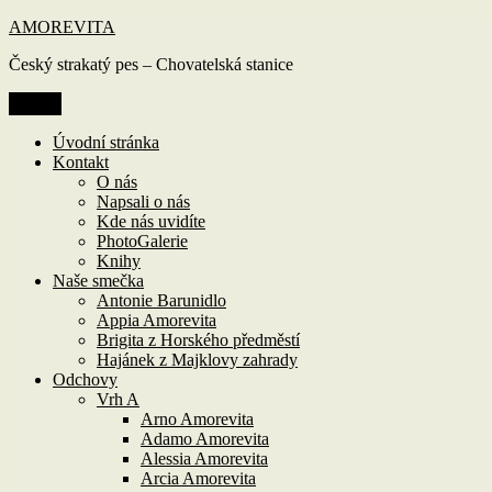
Přejít
AMOREVITA
k
Český strakatý pes – Chovatelská stanice
obsahu
webu
Menu
Úvodní stránka
Kontakt
O nás
Napsali o nás
Kde nás uvidíte
PhotoGalerie
Knihy
Naše smečka
Antonie Barunidlo
Appia Amorevita
Brigita z Horského předměstí
Hajánek z Majklovy zahrady
Odchovy
Vrh A
Arno Amorevita
Adamo Amorevita
Alessia Amorevita
Arcia Amorevita