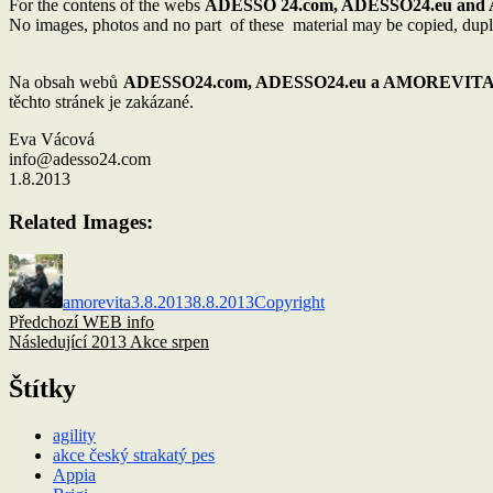
For the contens of the webs
ADESSO 24.com, ADESSO24.eu an
No images, photos and no part of these material may be copied, dup
Na obsah webů
ADESSO24.com, ADESSO24.eu a AMOREVITA
těchto stránek je zakázané.
Eva Vácová
info@adesso24.com
1.8.2013
Related Images:
Autor:
Publikováno:
Rubriky:
amorevita
3.8.2013
8.8.2013
Copyright
Navigace
Předchozí
Předchozí
WEB info
příspěvek:
Následující
Následující
2013 Akce srpen
pro
příspěvek:
příspěvek
Štítky
agility
akce český strakatý pes
Appia