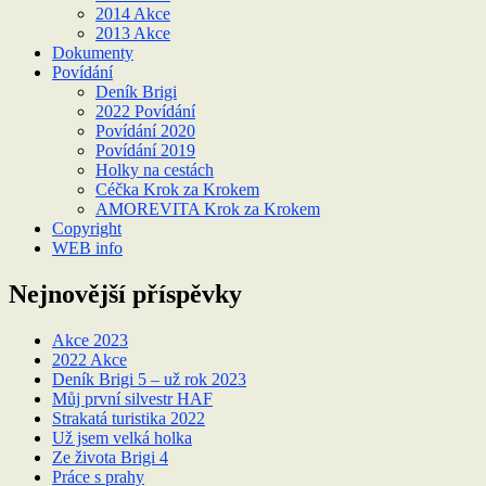
2014 Akce
2013 Akce
Dokumenty
Povídání
Deník Brigi
2022 Povídání
Povídání 2020
Povídání 2019
Holky na cestách
Céčka Krok za Krokem
AMOREVITA Krok za Krokem
Copyright
WEB info
Nejnovější příspěvky
Akce 2023
2022 Akce
Deník Brigi 5 – už rok 2023
Můj první silvestr HAF
Strakatá turistika 2022
Už jsem velká holka
Ze života Brigi 4
Práce s prahy