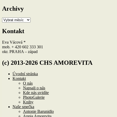
Archivy
Archivy
Kontakt
Eva Vácová *
mob. + 420 602 333 301
okr. PRAHA – západ
(c) 2013-2026 CHS AMOREVITA
Úvodní stránka
Kontakt
O nás
Napsali o nás
Kde nás uvidíte
PhotoGalerie
Knihy
Naše smečka
Antonie Barunidlo
Appia Amorevita