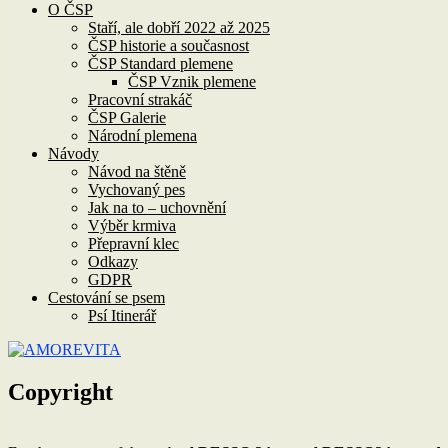
O ČSP
Staří, ale dobří 2022 až 2025
ČSP historie a současnost
ČSP Standard plemene
ČSP Vznik plemene
Pracovní strakáč
ČSP Galerie
Národní plemena
Návody
Návod na štěně
Vychovaný pes
Jak na to – uchovnění
Výběr krmiva
Přepravní klec
Odkazy
GDPR
Cestování se psem
Psí Itinerář
Copyright