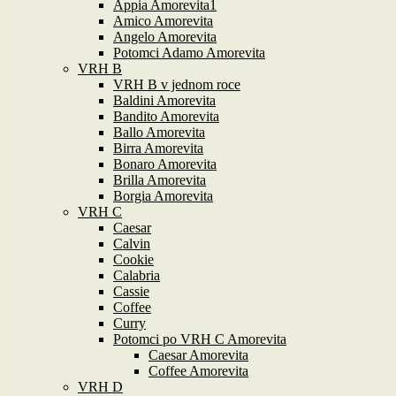
Appia Amorevita1
Amico Amorevita
Angelo Amorevita
Potomci Adamo Amorevita
VRH B
VRH B v jednom roce
Baldini Amorevita
Bandito Amorevita
Ballo Amorevita
Birra Amorevita
Bonaro Amorevita
Brilla Amorevita
Borgia Amorevita
VRH C
Caesar
Calvin
Cookie
Calabria
Cassie
Coffee
Curry
Potomci po VRH C Amorevita
Caesar Amorevita
Coffee Amorevita
VRH D