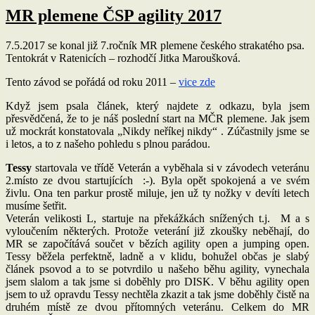
MR plemene ČSP agility 2017
7.5.2017 se konal již 7.ročník MR plemene českého strakatého psa.
Tentokrát v Ratenicích – rozhodčí Jitka Maroušková.
Tento závod se pořádá od roku 2011 –
vice zde
Když jsem psala článek, který najdete z odkazu, byla jsem
přesvědčená, že to je náš poslední start na MČR plemene. Jak jsem
už mockrát konstatovala „Nikdy neříkej nikdy“ . Zúčastnily jsme se
i letos, a to z našeho pohledu s plnou parádou.
Tessy
startovala ve třídě Veterán a vyběhala si v závodech veteránu
2.místo ze dvou startujících :-). Byla opět spokojená a ve svém
živlu. Ona ten parkur prostě miluje, jen už ty nožky v devíti letech
musíme šetřit.
Veterán velikosti L, startuje na překážkách snížených t.j. M a s
vyloučením některých. Protože veterání již zkoušky neběhají, do
MR se započítává součet v bězích agility open a jumping open.
Tessy běžela perfektně, ladně a v klidu, bohužel občas je slabý
článek psovod a to se potvrdilo u našeho běhu agility, vynechala
jsem slalom a tak jsme si doběhly pro DISK. V běhu agility open
jsem to už opravdu Tessy nechtěla zkazit a tak jsme doběhly čistě na
druhém místě ze dvou přítomných veteránu. Celkem do MR