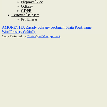
Přepravní klec
Odkazy
GDPR
Cestování se psem
Psí Itinerář
AMOREVITA
Zásady ochrany osobních údajů
Používáme
WordPress (v češtině).
Copy Protected by
Chetan
's
WP-Copyprotect
.