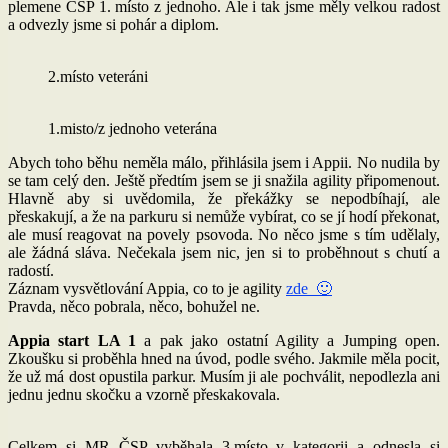
plemene ČSP 1. místo z jednoho. Ale i tak jsme měly velkou radost
a odvezly jsme si pohár a diplom.
2.místo veteráni
1.misto/z jednoho veterána
Abych toho běhu neměla málo, přihlásila jsem i Appii. No nudila by
se tam celý den. Ještě předtím jsem se ji snažila agility připomenout.
Hlavně aby si uvědomila, že překážky se nepodbíhají, ale
přeskakují, a že na parkuru si nemůže vybírat, co se jí hodí překonat,
ale musí reagovat na povely psovoda. No něco jsme s tím udělaly,
ale žádná sláva. Nečekala jsem nic, jen si to proběhnout s chutí a
radostí.
Záznam vysvětlování Appia, co to je agility
zde 🙂
Pravda, něco pobrala, něco, bohužel ne.
Appia start LA 1
a pak jako ostatní Agility a Jumping open.
Zkoušku si proběhla hned na úvod, podle svého. Jakmile měla pocit,
že už má dost opustila parkur. Musím ji ale pochválit, nepodlezla ani
jednu jednu skočku a vzorně přeskakovala.
Celkem si MR ČSP vyběhala 3.místo v kategorii a odnesla si