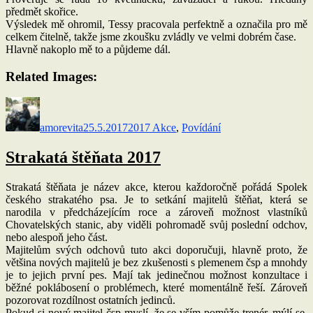
předmět skořice.
Výsledek mě ohromil, Tessy pracovala perfektně a označila pro mě
celkem čitelně, takže jsme zkoušku zvládly ve velmi dobrém čase.
Hlavně nakoplo mě to a půjdeme dál.
Related Images:
Autor:
Publikováno:
Rubriky:
amorevita
25.5.2017
2017 Akce
,
Povídání
Strakatá štěňata 2017
Strakatá štěňata je název akce, kterou každoročně pořádá Spolek
českého strakatého psa. Je to setkání majitelů štěňat, která se
narodila v předcházejícím roce a zároveň možnost vlastníků
Chovatelských stanic, aby viděli pohromadě svůj poslední odchov,
nebo alespoň jeho část.
Majitelům svých odchovů tuto akci doporučuji, hlavně proto, že
většina nových majitelů je bez zkušenosti s plemenem čsp a mnohdy
je to jejich první pes. Mají tak jedinečnou možnost konzultace i
běžné poklábosení o problémech, které momentálně řeší. Zároveň
pozorovat rozdílnost ostatních jedinců.
Pokud si nový majitel čsp myslí, že se vším pomůže trenér, mýlí se.