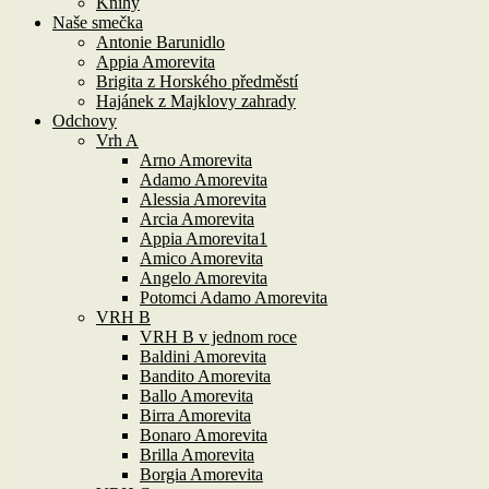
Knihy
Naše smečka
Antonie Barunidlo
Appia Amorevita
Brigita z Horského předměstí
Hajánek z Majklovy zahrady
Odchovy
Vrh A
Arno Amorevita
Adamo Amorevita
Alessia Amorevita
Arcia Amorevita
Appia Amorevita1
Amico Amorevita
Angelo Amorevita
Potomci Adamo Amorevita
VRH B
VRH B v jednom roce
Baldini Amorevita
Bandito Amorevita
Ballo Amorevita
Birra Amorevita
Bonaro Amorevita
Brilla Amorevita
Borgia Amorevita