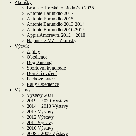
Zkoušky
Brigita z Horského předměstí 2025
Antonie Barunidlo 2017
Antonie Barunidlo 2015
Antonie Barunidlo 2013-2014
Antonie Barunidlo 2010-2012
Appia Amorevita 2012 – 2018
Hajánek z MZ – Zkoušky
Výcvik
Agility
Obedience
DogDancing
Sportovní kynologie
Domácí cvičení
Pachové práce
Rally Obedience
Výstavy
Výstavy 2021
2019 – 2020 Výstavy
2014 – 2018 Výstavy
2013 Výstavy
2012 Výstavy
2011 Výstavy
2010 Výstavy
2008 a 2009 Výstavy