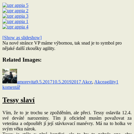
[Show as slideshow]
Na nové stránce VP máme výbornou, tak snad je to symbol pro
nějaké další zkoušky agility.
Related Images:
Autor:
Publikováno:
Rubriky:
Štítky:
amorevita
9.5.2017
10.5.2019
2017 Akce
,
Akce
agility
1
u
komentář
textu
s
Tessy slaví
názvem
Agility
Vím, že to je trochu se zpožděním, ale přeci. Tessy oslavila 12.4.
Štěrboholy
své deváté narozen
iny. Tím ji oficielně musím považovat za
veterána a odpouštět jí její stávkovací manévry. Má na to holka ve
svým věku nárok.