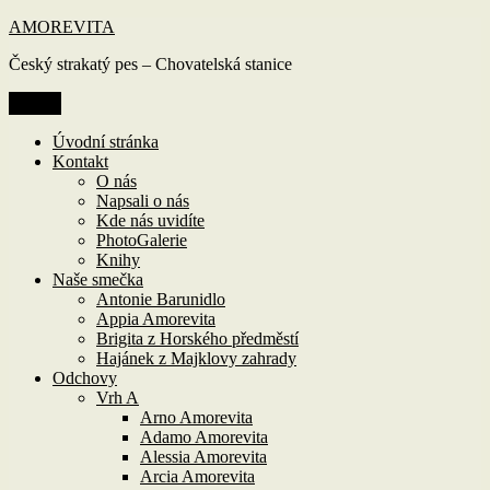
Přejít
AMOREVITA
k
Český strakatý pes – Chovatelská stanice
obsahu
webu
Menu
Úvodní stránka
Kontakt
O nás
Napsali o nás
Kde nás uvidíte
PhotoGalerie
Knihy
Naše smečka
Antonie Barunidlo
Appia Amorevita
Brigita z Horského předměstí
Hajánek z Majklovy zahrady
Odchovy
Vrh A
Arno Amorevita
Adamo Amorevita
Alessia Amorevita
Arcia Amorevita