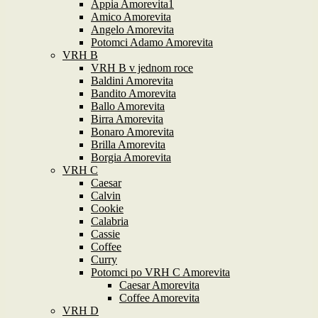
Appia Amorevita1
Amico Amorevita
Angelo Amorevita
Potomci Adamo Amorevita
VRH B
VRH B v jednom roce
Baldini Amorevita
Bandito Amorevita
Ballo Amorevita
Birra Amorevita
Bonaro Amorevita
Brilla Amorevita
Borgia Amorevita
VRH C
Caesar
Calvin
Cookie
Calabria
Cassie
Coffee
Curry
Potomci po VRH C Amorevita
Caesar Amorevita
Coffee Amorevita
VRH D