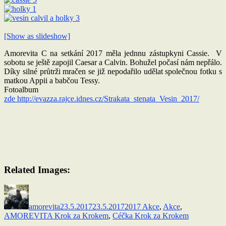
[Show as slideshow]
Amorevita C na setkání 2017 měla jednnu zástupkyni Cassie. V
sobotu se ještě zapojil Caesar a Calvin. Bohužel počasí nám nepřálo.
Díky silné průtrži mračen se již nepodařilo udělat společnou fotku s
matkou Appii a babčou Tessy.
Fotoalbum
zde http://evazza.rajce.idnes.cz/Strakata_stenata_Vesin_2017/
Related Images:
Autor:
Publikováno:
Rubriky:
amorevita
23.5.2017
23.5.2017
2017 Akce
,
Akce
,
AMOREVITA Krok za Krokem
,
Céčka Krok za Krokem