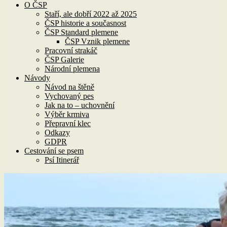
O ČSP
Staří, ale dobří 2022 až 2025
ČSP historie a současnost
ČSP Standard plemene
ČSP Vznik plemene
Pracovní strakáč
ČSP Galerie
Národní plemena
Návody
Návod na štěně
Vychovaný pes
Jak na to – uchovnění
Výběr krmiva
Přepravní klec
Odkazy
GDPR
Cestování se psem
Psí Itinerář