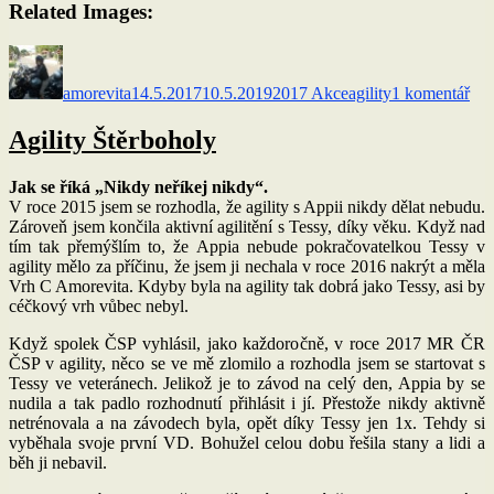
Related Images:
Autor:
Publikováno:
Rubriky:
Štítky:
u
tex
amorevita
14.5.2017
10.5.2019
2017 Akce
agility
1 komentář
s
ná
M
Agility Štěrboholy
ple
ČS
Jak se říká „Nikdy neříkej nikdy“.
agil
V roce 2015 jsem se rozhodla, že agility s Appii nikdy dělat nebudu.
20
Zároveň jsem končila aktivní agilitění s Tessy, díky věku. Když nad
tím tak přemýšlím to, že Appia nebude pokračovatelkou Tessy v
agility mělo za příčinu, že jsem ji nechala v roce 2016 nakrýt a měla
Vrh C Amorevita. Kdyby byla na agility tak dobrá jako Tessy, asi by
céčkový vrh vůbec nebyl.
Když spolek ČSP vyhlásil, jako každoročně, v roce 2017 MR ČR
ČSP v agility, něco se ve mě zlomilo a rozhodla jsem se startovat s
Tessy ve veteránech. Jelikož je to závod na celý den, Appia by se
nudila a tak padlo rozhodnutí přihlásit i jí. Přestože nikdy aktivně
netrénovala a na závodech byla, opět díky Tessy jen 1x. Tehdy si
vyběhala svoje první VD. Bohužel celou dobu řešila stany a lidi a
běh ji nebavil.