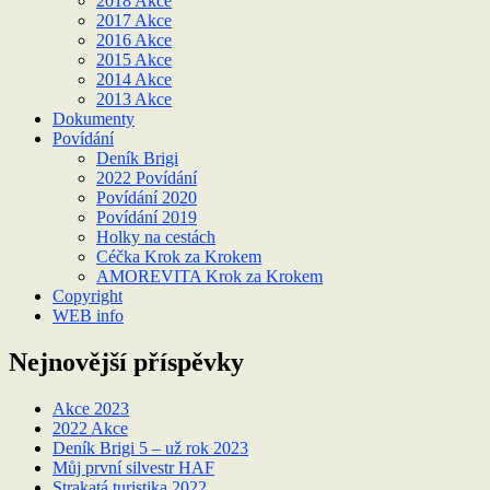
2018 Akce
2017 Akce
2016 Akce
2015 Akce
2014 Akce
2013 Akce
Dokumenty
Povídání
Deník Brigi
2022 Povídání
Povídání 2020
Povídání 2019
Holky na cestách
Céčka Krok za Krokem
AMOREVITA Krok za Krokem
Copyright
WEB info
Nejnovější příspěvky
Akce 2023
2022 Akce
Deník Brigi 5 – už rok 2023
Můj první silvestr HAF
Strakatá turistika 2022