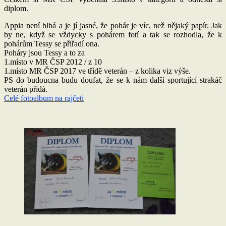
diplom.
Appia není blbá a je jí jasné, že pohár je víc, než nějaký papír. Jak
by ne, když se vždycky s pohárem fotí a tak se rozhodla, že k
pohárům Tessy se přiřadí ona.
Poháry jsou Tessy a to za
1.místo v MR ČSP 2012 / z 10
1.místo MR ČSP 2017 ve třídě veterán – z kolika viz výše.
PS do budoucna budu doufat, že se k nám další sportující strakáč
veterán přidá.
Celé fotoalbum na rajčeti