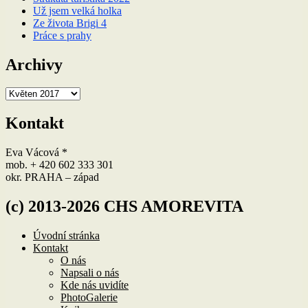
Už jsem velká holka
Ze života Brigi 4
Práce s prahy
Archivy
Archivy
Kontakt
Eva Vácová *
mob. + 420 602 333 301
okr. PRAHA – západ
(c) 2013-2026 CHS AMOREVITA
Úvodní stránka
Kontakt
O nás
Napsali o nás
Kde nás uvidíte
PhotoGalerie