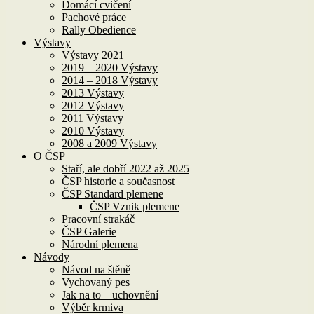
Domácí cvičení
Pachové práce
Rally Obedience
Výstavy
Výstavy 2021
2019 – 2020 Výstavy
2014 – 2018 Výstavy
2013 Výstavy
2012 Výstavy
2011 Výstavy
2010 Výstavy
2008 a 2009 Výstavy
O ČSP
Staří, ale dobří 2022 až 2025
ČSP historie a současnost
ČSP Standard plemene
ČSP Vznik plemene
Pracovní strakáč
ČSP Galerie
Národní plemena
Návody
Návod na štěně
Vychovaný pes
Jak na to – uchovnění
Výběr krmiva