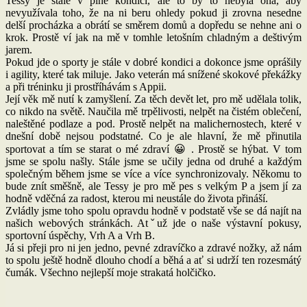
Tessy je stále v plné kondici, ale to by to nebyla ona, aby
nevyužívala toho, že na ni beru ohledy pokud ji zrovna nesedne
delší procházka a obrátí se směrem domů a dopředu se nehne ani o
krok. Prostě ví jak na mě v tomhle letošním chladným a deštivým
jarem.
Pokud jde o sporty je stále v dobré kondici a dokonce jsme oprášily
i agility, které tak miluje. Jako veterán má snížené skokové překážky
a při tréninku ji prostříhávám s Appii.
Její věk mě nutí k zamyšlení. Za těch devět let, pro mě udělala tolik,
co nikdo na světě. Naučila mě trpělivosti, nelpět na čistém oblečení,
naleštěné podlaze a pod. Prostě nelpět na malichernostech, které v
dnešní době nejsou podstatné. Co je ale hlavní, že mě přinutila
sportovat a tím se starat o mé zdraví 😀 . Prostě se hýbat. V tom
jsme se spolu našly. Stále jsme se učily jedna od druhé a každým
společným během jsme se více a více synchronizovaly. Někomu to
bude znít směšně, ale Tessy je pro mě pes s velkým P a jsem jí za
hodně vděčná za radost, kterou mi neustále do života přináší.
Zvládly jsme toho spolu opravdu hodně v podstatě vše se dá najít na
našich webových stránkách. Atˇuž jde o naše výstavní pokusy,
sportovní úspěchy, Vrh A a Vrh B.
Já si přeji pro ni jen jedno, pevné zdravíčko a zdravé nožky, až nám
to spolu ještě hodně dlouho chodí a běhá a ať si udrží ten rozesmátý
čumák. Všechno nejlepší moje strakatá holčičko.