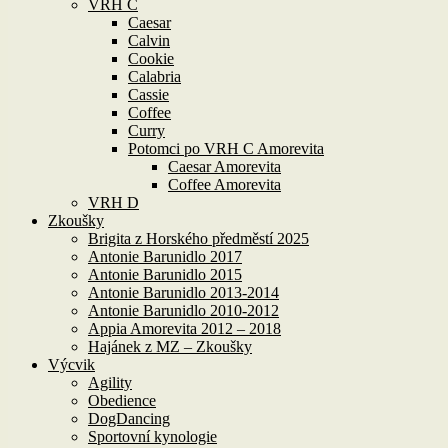
VRH C
Caesar
Calvin
Cookie
Calabria
Cassie
Coffee
Curry
Potomci po VRH C Amorevita
Caesar Amorevita
Coffee Amorevita
VRH D
Zkoušky
Brigita z Horského předměstí 2025
Antonie Barunidlo 2017
Antonie Barunidlo 2015
Antonie Barunidlo 2013-2014
Antonie Barunidlo 2010-2012
Appia Amorevita 2012 – 2018
Hajánek z MZ – Zkoušky
Výcvik
Agility
Obedience
DogDancing
Sportovní kynologie