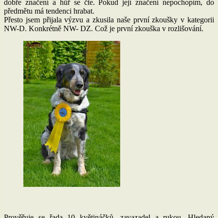
dobře značení a hůř se čte. Pokud její značení nepochopím, do
předmětu má tendenci hrabat.
Přesto jsem přijala výzvu a zkusila naše první zkoušky v kategorii
NW-D. Konkrétně NW- DZ. Což je první zkouška v rozlišování.
Prověřuje se řada 10 květináčků, zavazadel a rukou. Hledaný