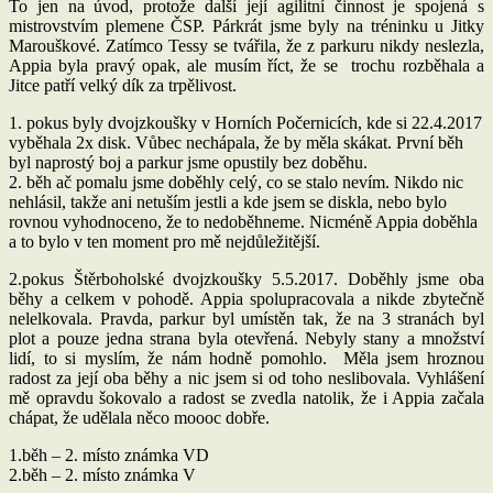
To jen na úvod, protože další její agilitní činnost je spojená s
mistrovstvím plemene ČSP. Párkrát jsme byly na tréninku u Jitky
Marouškové. Zatímco Tessy se tvářila, že z parkuru nikdy neslezla,
Appia byla pravý opak, ale musím říct, že se trochu rozběhala a
Jitce patří velký dík za trpělivost.
1. pokus byly dvojzkoušky v Horních Počernicích, kde si 22.4.2017
vyběhala 2x disk. Vůbec nechápala, že by měla skákat. První běh
byl naprostý boj a parkur jsme opustily bez doběhu.
2. běh ač pomalu jsme doběhly celý, co se stalo nevím. Nikdo nic
nehlásil, takže ani netuším jestli a kde jsem se diskla, nebo bylo
rovnou vyhodnoceno, že to nedoběhneme. Nicméně Appia doběhla
a to bylo v ten moment pro mě nejdůležitější.
2.pokus Štěrboholské dvojzkoušky 5.5.2017. Doběhly jsme oba
běhy a celkem v pohodě. Appia spolupracovala a nikde zbytečně
nelelkovala. Pravda, parkur byl umístěn tak, že na 3 stranách byl
plot a pouze jedna strana byla otevřená. Nebyly stany a množství
lidí, to si myslím, že nám hodně pomohlo. Měla jsem hroznou
radost za její oba běhy a nic jsem si od toho neslibovala. Vyhlášení
mě opravdu šokovalo a radost se zvedla natolik, že i Appia začala
chápat, že udělala něco moooc dobře.
1.běh – 2. místo známka VD
2.běh – 2. místo známka V