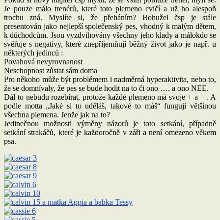
Je pouze málo trenérů, které toto plemeno cvičí a už ho alespoň
trochu zná. Myslíte si, že přeháním? Bohužel čsp je stále
presentován jako nejlepší společenský pes, vhodný k malým dětem,
k důchodcům. Jsou vyzdvihovány všechny jeho klady a málokdo se
svěřuje s negativy, které znepříjemňují běžný život jako je např. u
některých jedinců :
Povahová nevyrovnanost
Neschopnost zůstat sám doma
Pro někoho může být problémem i nadměrná hyperaktivita, nebo to,
že se domnívaly, že pes se bude hodit na to či ono …. a ono NEE.
Dál to nebudu rozebírat, protože každé plemeno má svoje + a – . A
podle motta „Jaké si to uděláš, takové to máš“ fungují většinou
všechna plemena. Jenže jak na to?
Jedinečnou možnosti výměny názorů je toto setkání, případně
setkání strakáčů, které je každoročně v záři a není omezeno věkem
psa.