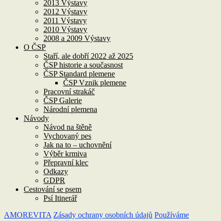
2013 Výstavy
2012 Výstavy
2011 Výstavy
2010 Výstavy
2008 a 2009 Výstavy
O ČSP
Staří, ale dobří 2022 až 2025
ČSP historie a současnost
ČSP Standard plemene
ČSP Vznik plemene
Pracovní strakáč
ČSP Galerie
Národní plemena
Návody
Návod na štěně
Vychovaný pes
Jak na to – uchovnění
Výběr krmiva
Přepravní klec
Odkazy
GDPR
Cestování se psem
Psí Itinerář
AMOREVITA
Zásady ochrany osobních údajů
Používáme