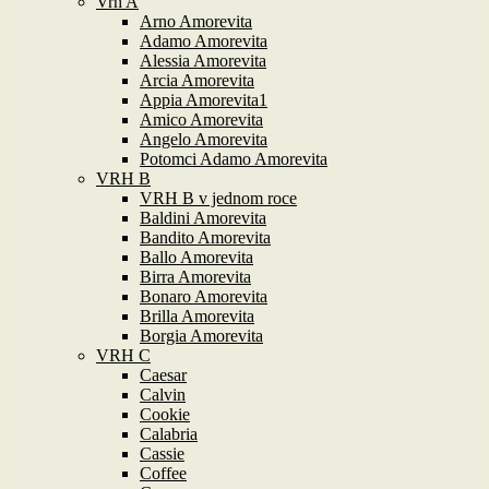
Vrh A
Arno Amorevita
Adamo Amorevita
Alessia Amorevita
Arcia Amorevita
Appia Amorevita1
Amico Amorevita
Angelo Amorevita
Potomci Adamo Amorevita
VRH B
VRH B v jednom roce
Baldini Amorevita
Bandito Amorevita
Ballo Amorevita
Birra Amorevita
Bonaro Amorevita
Brilla Amorevita
Borgia Amorevita
VRH C
Caesar
Calvin
Cookie
Calabria
Cassie
Coffee