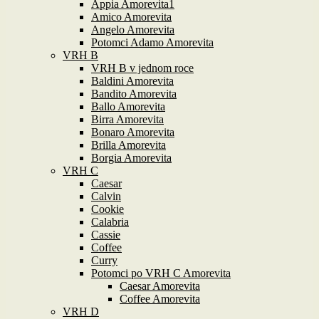
Appia Amorevita1
Amico Amorevita
Angelo Amorevita
Potomci Adamo Amorevita
VRH B
VRH B v jednom roce
Baldini Amorevita
Bandito Amorevita
Ballo Amorevita
Birra Amorevita
Bonaro Amorevita
Brilla Amorevita
Borgia Amorevita
VRH C
Caesar
Calvin
Cookie
Calabria
Cassie
Coffee
Curry
Potomci po VRH C Amorevita
Caesar Amorevita
Coffee Amorevita
VRH D