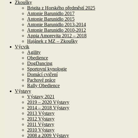
Zkoušky
Brigita z Horského předměstí 2025
Antonie Barunidlo 2017
Antonie Barunidlo 2015
Antonie Barunidlo 2013-2014
Antonie Barunidlo 2010-2012
Appia Amorevita 2012 – 2018
Hajánek z MZ – Zkoušky
Výcvik
Agility
Obedience
DogDancing
Sportovní kynologie
Domácí cvičení
Pachové práce
Rally Obedience
Výstavy
Výstavy 2021
2019 – 2020 Výstavy
2014 – 2018 Výstavy
2013 Výstavy
2012 Výstavy
2011 Výstavy
2010 Výstavy
2008 a 2009 Výstavy