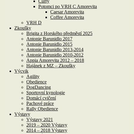
Curry
Potomci po VRH C Amorevita
Caesar Amorevita
Coffee Amorevita
VRH D
Zkoušky
Brigita z Horského předměstí 2025
Antonie Barunidlo 2017
Antonie Barunidlo 2015
Antonie Barunidlo 2013-2014
Antonie Barunidlo 2010-2012
Appia Amorevita 2012 – 2018
Hajánek z MZ – Zkoušky
Výcvik
Agility
Obedience
DogDancing
Sportovní kynologie
Domácí cvičení
Pachové práce
Rally Obedience
Výstavy
Výstavy 2021
2019 – 2020 Výstavy
2014 – 2018 Výstavy