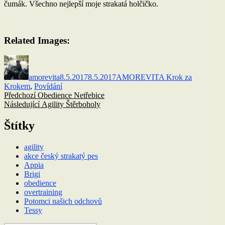
čumák. Všechno nejlepší moje strakatá holčičko.
Related Images:
Autor:
Publikováno:
Rubriky:
amorevita
8.5.2017
8.5.2017
AMOREVITA Krok za
Krokem
,
Povídání
Navigace
Předchozí
Předchozí
Obedience Netřebice
příspěvek:
Následující
Následující
Agility Štěrboholy
pro
příspěvek:
příspěvek
Štítky
agility
akce český strakatý pes
Appia
Brigi
obedience
overtraining
Potomci našich odchovů
Tessy