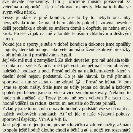
své deváté narozen
iny. Tím ji oficielně musím považovat za
veterána a odpouštět jí její stávkovací manévry. Má na to holka ve
svým věku nárok.
Tessy je stále v plné kondici, ale to by to nebyla ona, aby
nevyužívala toho, že na ni beru ohledy pokud ji zrovna nesedne
delší procházka a obrátí se směrem domů a dopředu se nehne ani o
krok. Prostě ví jak na mě v tomhle letošním chladným a deštivým
jarem.
Pokud jde o sporty je stále v dobré kondici a dokonce jsme oprášily
i agility, které tak miluje. Jako veterán má snížené skokové překážky
a při tréninku ji prostříhávám s Appii.
Její věk mě nutí k zamyšlení. Za těch devět let, pro mě udělala tolik,
co nikdo na světě. Naučila mě trpělivosti, nelpět na čistém oblečení,
naleštěné podlaze a pod. Prostě nelpět na malichernostech, které v
dnešní době nejsou podstatné. Co je ale hlavní, že mě přinutila
sportovat a tím se starat o mé zdraví 😀 . Prostě se hýbat. V tom
jsme se spolu našly. Stále jsme se učily jedna od druhé a každým
společným během jsme se více a více synchronizovaly. Někomu to
bude znít směšně, ale Tessy je pro mě pes s velkým P a jsem jí za
hodně vděčná za radost, kterou mi neustále do života přináší.
Zvládly jsme toho spolu opravdu hodně v podstatě vše se dá najít na
našich webových stránkách. Atˇuž jde o naše výstavní pokusy,
sportovní úspěchy, Vrh A a Vrh B.
Já si přeji pro ni jen jedno, pevné zdravíčko a zdravé nožky, až nám
to spolu ještě hodně dlouho chodí a běhá a ať si udrží ten rozesmátý