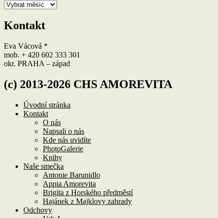
Archivy
Kontakt
Eva Vácová *
mob. + 420 602 333 301
okr. PRAHA – západ
(c) 2013-2026 CHS AMOREVITA
Úvodní stránka
Kontakt
O nás
Napsali o nás
Kde nás uvidíte
PhotoGalerie
Knihy
Naše smečka
Antonie Barunidlo
Appia Amorevita
Brigita z Horského předměstí
Hajánek z Majklovy zahrady
Odchovy