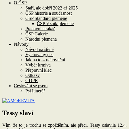
O ČSP
Staří, ale dobří 2022 až 2025
ČSP historie a současnost
ČSP Standard plemene
ČSP Vznik plemene
Pracovní strakáč
ČSP Galerie
Národní plemena
Návody
Návod na štěně
Vychovaný pes
Jak na to – uchovnění
Výběr krmiva
Přepravní klec
Odkazy
GDPR
Cestování se psem
Psí Itinerář
Tessy slaví
Vím, že to je trochu se zpožděním, ale přeci. Tessy oslavila 12.4.