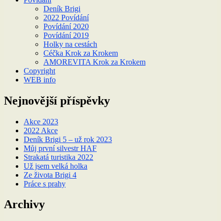
Deník Brigi
2022 Povídání
Povídání 2020
Povídání 2019
Holky na cestách
Céčka Krok za Krokem
AMOREVITA Krok za Krokem
Copyright
WEB info
Nejnovější příspěvky
Akce 2023
2022 Akce
Deník Brigi 5 – už rok 2023
Můj první silvestr HAF
Strakatá turistika 2022
Už jsem velká holka
Ze života Brigi 4
Práce s prahy
Archivy