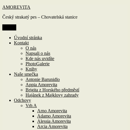
Přejít
AMOREVITA
k
Český strakatý pes – Chovatelská stanice
obsahu
webu
Menu
Úvodní stránka
Kontakt
O nás
Napsali o nás
Kde nás uvidíte
PhotoGalerie
Knihy
Naše smečka
Antonie Barunidlo
Appia Amorevita
Brigita z Horského předměstí
Hajánek z Majklovy zahrady
Odchovy
Vrh A
Arno Amorevita
Adamo Amorevita
Alessia Amorevita
Arcia Amorevita