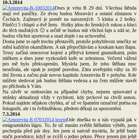
10.3.2014
Dnes je vrhu B 29 dní. Všechna štěnda
mají své paníčky. Ze dvou budou Moraváci a ostatní zůstanou v
Čechách. Zajímavý je poměr na narozených 5 kluku a 2 holky.
Páníčci 5 chlapů a dvě ženy. Holky jdou do ženských rukou a kluci
do těch mužských 🙂 a určitě se budou mít všichni fajn a zdá se, že
budou všichni sportovat a snad dojde i na uchovnění.
Doma jsme to opět trochu přestavěli, protože pohyblivost smečky se
mění každým okamžikem. A tak přepočítávám a koukam kam šlapu.
Tessy začíná omezovat kojení a přibývá krmení gnanulkami, psím
mlékem a dnes jsme vyzkoušeli kuře se zeleninou. Večerní vážení
pro mě bylo překvapením. Myslela jsem, že toho štěňata moc
nesežrala, ale opak je zrejmě pravdou. Zitra uveřejním váhy za 30
dní života a začnu psát novou kapitulu Amorevita B v pohybu. Kde
můžete sledovat jak budou štěňata vedena a na čem můžete stavět
po příchodu k Vám.
Na závěr se omlouvám za případné chyby, nejsem spisovatel a
stránky aktualizuji vždy v rychlosti, kdy prckové na chvíli usnou.
Pokud najdete nějakou chybku, ať už ve špatném označení jména na
fotografii, ale i tu češtinářskou, předem děkuji za upozornění.
7.3.2014
Ode dneška to u nás vypadá jak v
emigrantském lágru. To, že už musím zvětšit štěňatům výběh, jsem
pochopila před pár dny. Jen jsem si naivně myslela, že ještě bude
stačit porodnice, když se zvýší o jedno prkno. Přece jenom jim ještě