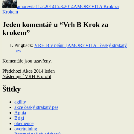
amorevita
11.2.2014
15.3.2014
AMOREVITA Krok za
Krokem
Jeden komentář u “Vrh B Krok za
krokem”
Pingback:
VRH B v plánu | AMOREVITA - český strakatý
pes
Komentáře jsou uzavřeny.
Navigace
Předchozí
Předchozí
Akce 2014 leden
příspěvek:
Následující
Následující
VRH B profil
pro
příspěvek:
příspěvek
Štítky
agility
akce český strakatý pes
Appia
Brigi
obedience
overtraining