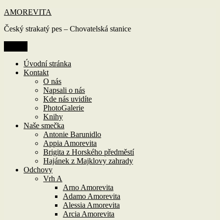
Přejít
AMOREVITA
k
Český strakatý pes – Chovatelská stanice
obsahu
webu
Menu
Úvodní stránka
Kontakt
O nás
Napsali o nás
Kde nás uvidíte
PhotoGalerie
Knihy
Naše smečka
Antonie Barunidlo
Appia Amorevita
Brigita z Horského předměstí
Hajánek z Majklovy zahrady
Odchovy
Vrh A
Arno Amorevita
Adamo Amorevita
Alessia Amorevita
Arcia Amorevita