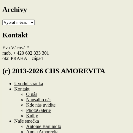
Archivy
Archivy
Kontakt
Eva Vácová *
mob. + 420 602 333 301
okr. PRAHA – západ
(c) 2013-2026 CHS AMOREVITA
Úvodní stránka
Kontakt
O nás
Napsali o nás
Kde nás uvidíte
PhotoGalerie
Knihy
Naše smečka
Antonie Barunidlo
Appia Amorevita