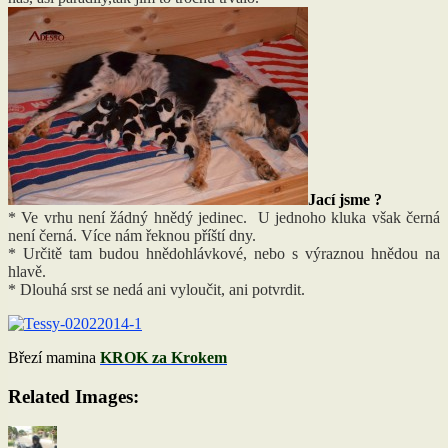
Jací jsme ?
* Ve vrhu není žádný hnědý jedinec. U jednoho kluka však černá
není černá. Více nám řeknou příští dny.
* Určitě tam budou hnědohlávkové, nebo s výraznou hnědou na
hlavě.
* Dlouhá srst se nedá ani vyloučit, ani potvrdit.
Březí mamina
KROK za Krokem
Related Images:
Autor:
Publikováno:
Rubriky: