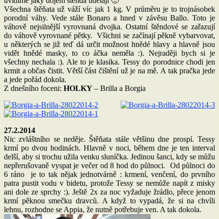
uvidíme jaký dojem štěnda udělají 🙂
Všechna štěňata už váží víc jak 1 kg. V průměru je to trojnásobek
porodní váhy. Vede stále Bonaro a hned v závěsu Ballo. Toto je
váhově nejsilnější vyrovnaná dvojka. Ostatní štěndové se zařazují
do váhově vyrovnané pětky. Všichni se začínají pěkně vybarvovat,
u některých se již teď dá určit možnost hnědé hlavy a hlavně jsou
vidět hnědé masky, to co áčka neměla :). Nejraději bych si je
všechny nechala :). Ale to je klasika. Tessy do porodnice chodi jen
krmit a občas čistit. Větší část čištění už je na mě. A tak pračka jede
a jede pořád dokola.
Z dnešního foceni:
HOLKY
– Brilla a Borgia
27.2.2014
Nic zvláštního se neděje. Štěňata stále většinu dne prospí. Tessy
krmí po dvou hodinách. Hlavně v noci, během dne je ten interval
delší, aby si trochu užila venku sluníčka. Jedinou šanci, kdy se můžu
nepřerušovaně vyspat je večer od 8 hod do půlnoci. Od půlnoci do
6 ráno je to tak nějak jednotvárně : krmení, venčení, do prvního
patra pustit vodu v bidetu, protože Tessy se nemůže napít z misky
ani dole ze sprchy :). Ještě 2x za noc vyžaduje žrádlo, přece jenom
krmí pěknou smečku dravců. A když to vypadá, že si na chvíli
lehnu, rozhodne se Appia, že nutně potřebuje ven. A tak dokola.