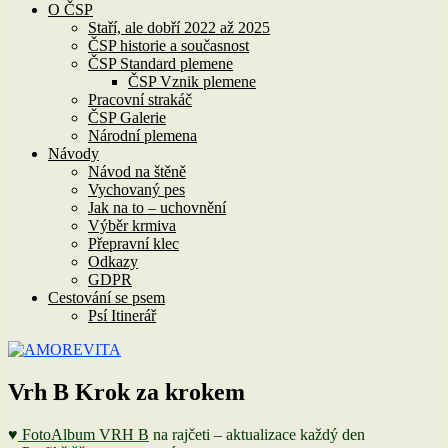
O ČSP
Staří, ale dobří 2022 až 2025
ČSP historie a současnost
ČSP Standard plemene
ČSP Vznik plemene
Pracovní strakáč
ČSP Galerie
Národní plemena
Návody
Návod na štěně
Vychovaný pes
Jak na to – uchovnění
Výběr krmiva
Přepravní klec
Odkazy
GDPR
Cestování se psem
Psí Itinerář
Vrh B Krok za krokem
♥
FotoAlbum VRH B
na rajčeti – aktualizace každý den