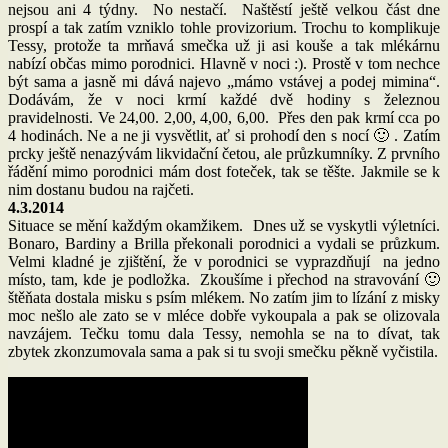
nejsou ani 4 týdny. No nestačí. Naštěstí ještě velkou část dne
prospí a tak zatím vzniklo tohle provizorium. Trochu to komplikuje
Tessy, protože ta mrňavá smečka už ji asi kouše a tak mlékárnu
nabízí občas mimo porodnici. Hlavně v noci :). Prostě v tom nechce
být sama a jasně mi dává najevo „mámo vstávej a podej mimina“.
Dodávám, že v noci krmí každé dvě hodiny s železnou
pravidelnosti. Ve 24,00. 2,00, 4,00, 6,00. Přes den pak krmí cca po
4 hodinách. Ne a ne ji vysvětlit, ať si prohodí den s nocí 🙂 . Zatím
prcky ještě nenazývám likvidační četou, ale průzkumníky. Z prvního
řádění mimo porodnici mám dost foteček, tak se těšte. Jakmile se k
nim dostanu budou na rajčeti.
4.3.2014
Situace se mění každým okamžikem. Dnes už se vyskytli výletníci.
Bonaro, Bardiny a Brilla překonali porodnici a vydali se průzkum.
Velmi kladné je zjištění, že v porodnici se vyprazdňují na jedno
místo, tam, kde je podložka. Zkoušíme i přechod na stravování 🙂
štěňata dostala misku s psím mlékem. No zatím jim to lízání z misky
moc nešlo ale zato se v mléce dobře vykoupala a pak se olizovala
navzájem. Tečku tomu dala Tessy, nemohla se na to dívat, tak
zbytek zkonzumovala sama a pak si tu svoji smečku pěkně vyčistila.