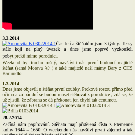
3.3.2014
Čas letí a štěňatům jsou 3 týdny. Tessy
stále kojí na plný úvazek a dnes jsme poprvé vyzkoušeli
pob
yt
prcků mimo porodnici.
Weekend byl trochu rušný, navštívili nás první budoucí majitelé
štěňat (samá Morava 🙂 ) a také majitelé naší mámy Bary z CHS
Barunidlo.
1.3.2014
Dnes jsme objevili u štěňat první zoubky. Prckové rostou přímo před
očima a za pár dní se budou muset stěhovat z porodnice , zdá se, že
už zjistili, že zábrana se dá překonat, jen chybí tak centimetr.
28.2.2014
Začíná nám papírování. Štěňata mají přidělená čísla z Plemenné
knihy 1644 – 1650. O weekendu nás navštíví první zájemci a tak