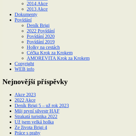
2014 Akce
2013 Akce
Dokumenty
Povídání
Deník Brigi
2022 Povídání
Povídání 2020
Povídání 2019
Holky na cestách
Céčka Krok za Krokem
AMOREVITA Krok za Krokem
Copyright
WEB info
Nejnovější příspěvky
Akce 2023
2022 Akce
Deník Brigi 5 – už rok 2023
Můj první silvestr HAF
Strakatá turistika 2022
Už jsem velká holka
Ze života Brigi 4
Práce s prahy