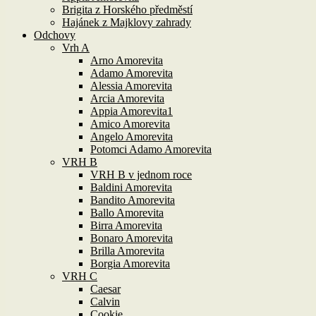
Brigita z Horského předměstí
Hajánek z Majklovy zahrady
Odchovy
Vrh A
Arno Amorevita
Adamo Amorevita
Alessia Amorevita
Arcia Amorevita
Appia Amorevita1
Amico Amorevita
Angelo Amorevita
Potomci Adamo Amorevita
VRH B
VRH B v jednom roce
Baldini Amorevita
Bandito Amorevita
Ballo Amorevita
Birra Amorevita
Bonaro Amorevita
Brilla Amorevita
Borgia Amorevita
VRH C
Caesar
Calvin
Cookie