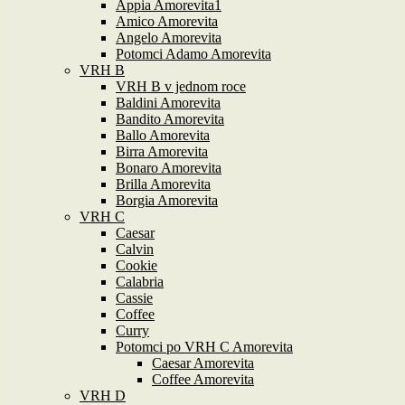
Appia Amorevita1
Amico Amorevita
Angelo Amorevita
Potomci Adamo Amorevita
VRH B
VRH B v jednom roce
Baldini Amorevita
Bandito Amorevita
Ballo Amorevita
Birra Amorevita
Bonaro Amorevita
Brilla Amorevita
Borgia Amorevita
VRH C
Caesar
Calvin
Cookie
Calabria
Cassie
Coffee
Curry
Potomci po VRH C Amorevita
Caesar Amorevita
Coffee Amorevita
VRH D