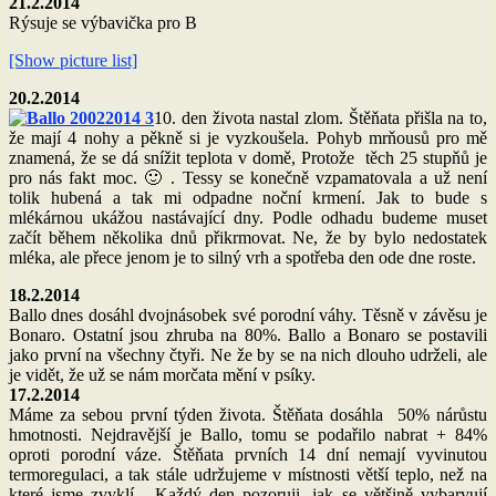
21.2.2014
Rýsuje se výbavička pro B
[Show picture list]
20.2.2014
10. den života nastal zlom. Štěňata přišla na to,
že mají 4 nohy a pěkně si je vyzkoušela. Pohyb mrňousů pro mě
znamená, že se dá snížit teplota v domě, Protože těch 25 stupňů je
pro nás fakt moc. 🙂 . Tessy se konečně vzpamatovala a už není
tolik hubená a tak mi odpadne noční krmení. Jak to bude s
mlékárnou ukážou nastávající dny. Podle odhadu budeme muset
začít během několika dnů přikrmovat. Ne, že by bylo nedostatek
mléka, ale přece jenom je to silný vrh a spotřeba den ode dne roste.
18.2.2014
Ballo dnes dosáhl dvojnásobek své porodní váhy. Těsně v závěsu je
Bonaro. Ostatní jsou zhruba na 80%. Ballo a Bonaro se postavili
jako první na všechny čtyři. Ne že by se na nich dlouho udrželi, ale
je vidět, že už se nám morčata mění v psíky.
17.2.2014
Máme za sebou první týden života. Štěňata dosáhla 50% nárůstu
hmotnosti. Nejdravější je Ballo, tomu se podařilo nabrat + 84%
oproti porodní váze. Štěňata prvních 14 dní nemají vyvinutou
termoregulaci, a tak stále udržujeme v místnosti větší teplo, než na
které jsme zvyklí. Každý den pozoruji, jak se většině vybarvují