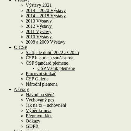
Výstavy 2021
2019 – 2020 Výstavy
2014 – 2018 Výstavy
2013 Výstavy
2012 Výstavy
2011 Výstavy
2010 Výstavy
2008 a 2009 Výstavy
O ČSP
Staří, ale dobří 2022 až 2025
ČSP historie a současnost
ČSP Standard plemene
ČSP Vznik plemene
Pracovní strakáč
ČSP Galerie
Národní plemena
Návody
Návod na štěně
Vychovaný pes
Jak na to – uchovnění
Výběr krmiva
Přepravní klec
Odkazy
GDPR