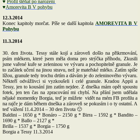
♥
Profil štěňat po narození
♥
Amorevita B V pohybu
12.3.2014
Konec kapitoly morčat. Píše se další kapitola
AMOREVITA B V
Pohybu
11.3.2014
30. den života. Tessy stále kojí a zároveň došlo na přikrmování,
psím mlékem, které jsem měla doma pro strýčka příhodu, Zkusili
jsme vařené kuře se zeleninou ve vývaru a pochopitelně granule. Je
to začátek učení na jinou stravu, než je mateřské mléko. Zatím spíše
lížou, granule tedy trochu drtím a dávám je do zeleninového vývaru.
Někteří odvážlivci si vyzkoušeli i celé granule. Kradou Appii a
Tessy, jen to kousání jim zatím nejdee. Z dneška mám opět spoustu
fotek, jen ten čas na zpracování mi chybí. Na přání jsem udělala
nějaké momentky Borgia, teď je můžete vidět na mém FB profilu a
na rajče je dám během dneška a zároveň se pokusím i o ty ostatní. A
teď vážení 11.4.2014 – 30 den života 🙂
Baldini – 1650 g * Bonáro – 2150 g * Birra – 1592 g * Bandito –
1690 g * Ballo – 2127 g *
Brilla – 1537 g * Borgia – 1750 g
Borgia a Tessy 11.3.2014