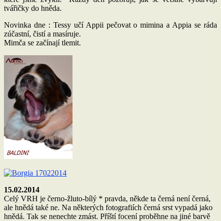
tvářičky do hněda.
Novinka dne : Tessy učí Appii pečovat o mimina a Appia se ráda
zúčastní, čistí a masíruje.
Mimča se začínají tlemit.
15.02.2014
Celý VRH je černo-žluto-bílý * pravda, někde ta černá není černá,
ale hnědá také ne. Na některých fotografiích černá srst vypadá jako
hnědá. Tak se nenechte zmást. Příští focení proběhne na jiné barvě