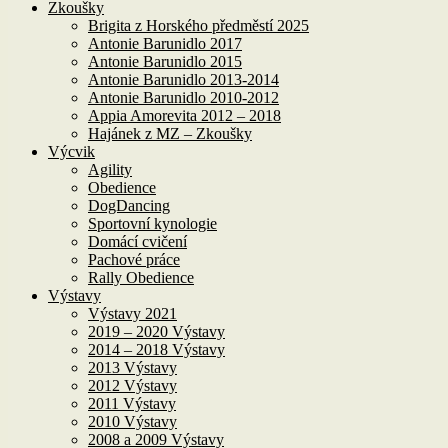
Zkoušky
Brigita z Horského předměstí 2025
Antonie Barunidlo 2017
Antonie Barunidlo 2015
Antonie Barunidlo 2013-2014
Antonie Barunidlo 2010-2012
Appia Amorevita 2012 – 2018
Hajánek z MZ – Zkoušky
Výcvik
Agility
Obedience
DogDancing
Sportovní kynologie
Domácí cvičení
Pachové práce
Rally Obedience
Výstavy
Výstavy 2021
2019 – 2020 Výstavy
2014 – 2018 Výstavy
2013 Výstavy
2012 Výstavy
2011 Výstavy
2010 Výstavy
2008 a 2009 Výstavy