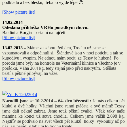
podkladu a bez blesku, třeba to vyjde lépe 🙂
[Show picture list]
14.02.2014
Odeslána přihláška VRHu poradkyni chovu.
Baldini a Borgia – ostatní na rajčeti
[Show picture list]
13.02.2013 –
Máme za sebou třetí den, Trochu už jsme se
vzpamatovali a odpočinuli si. Štěndové jsou v noci potichu a tak se
kupodivu i vyspím. Najednou mám pocit, ze Tessy je hubená. Po
porodu jsme byly na kontrole na Veterinární klinice a všechno je v
pořádku, Váha 20,4 kg, tedy stejná jako před nakrytím. Štěňata
baští a pěkně přibývají na váze.
[Show picture list]
Narodili jsme se 10.2.2014 – 64. den březosti :
Je nás celkem pět
kluků a dvě holky. Všichni jsme ranní ptáčata a své mámě Tessy
jsme dali pěkně zabrat. Jsme totiž pěkní cvalíci. Však taky naše
mamina ke konci už sotva chodila. Celkem jsme vážili 2,698 kg.
Nejdřív se podívalo na svět všech pět kluků, holky vykoukly až po
nás, asi parádily,tak jim to trochu trvalo.