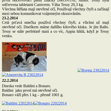
první odčervovací pastu značky DRONTAL Junior. Tessy byla
odčervena tabletami Caniverm. Váha Tessy 20,3 kg.
Všechna štěňata mají otevřené očí, Používají všechny čtyři a začínají
mezi sebou komunikovat vzájemným okusováním.
23.2.2014
Celá prťavá smečka používá všechny čtyři, a všichni už mají
otevřené oči. Dneškem máme dalšího kilového kluka. Je jím Ballo.
Tessy se stále perfektně stará a co víc, Appia hlídá, když je Tessy
venku.
22.2.2014
Dneska vede Baldini a Bonaro.
Baldini jako první má otevřené oči.
Bonaro váží přes 1 kg – přesně 1001 g.