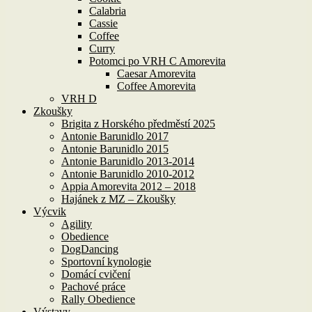
Calabria
Cassie
Coffee
Curry
Potomci po VRH C Amorevita
Caesar Amorevita
Coffee Amorevita
VRH D
Zkoušky
Brigita z Horského předměstí 2025
Antonie Barunidlo 2017
Antonie Barunidlo 2015
Antonie Barunidlo 2013-2014
Antonie Barunidlo 2010-2012
Appia Amorevita 2012 – 2018
Hajánek z MZ – Zkoušky
Výcvik
Agility
Obedience
DogDancing
Sportovní kynologie
Domácí cvičení
Pachové práce
Rally Obedience
Výstavy