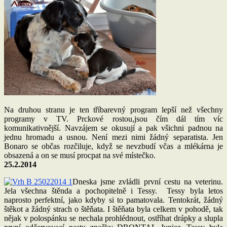
Na druhou stranu je ten tříbarevný program lepší než všechny
programy v TV. Prckové rostou,jsou čím dál tím víc
komunikativnější. Navzájem se okusují a pak všichni padnou na
jednu hromadu a usnou. Není mezi nimi žádný separatista. Jen
Bonaro se občas rozčiluje, když se nevzbudí včas a mlékárna je
obsazená a on se musí procpat na své místečko.
25.2.2014
Dneska jsme zvládli první cestu na veterinu.
Jela všechna štěnda a pochopitelně i Tessy. Tessy byla letos
naprosto perfektní, jako kdyby si to pamatovala. Tentokrát, žádný
štěkot a žádný strach o štěňata. I štěňata byla celkem v pohodě, tak
nějak v polospánku se nechala prohlédnout, ostříhat drápky a slupla