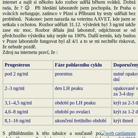
internet a najít si někoho kdo rozbor udělá během svátků. Dobrá
rada, že ? 😉 Při hledání laboratoře jsem pochopila, že Praha o
svátcích nefunguje, zatímco v Plzni a Příbrami by testy udělali bez
problémů. Nakonec jsem narazila na veterinu AAVET, kde jsem se
setkala s ochotou. Rozbor udělali 31.12. výsledek byl 3 ng/ml takže
zase nic moc. Rozbor dělala jiná laboratoř, odpíchnout se od
předchozího výsledku taky nejde na 100%. Další termín, kdy budou
v Praze laboratoře fungovat byl až 4/1 a to se mi nechtělo riskovat,
že nebude pozdě.
Zdroj na internetu praví, že :
Progesteron
Fáze pohlavního cyklu
Doporučený
pod 2 ng/ml
proestrus
nutné opakov
dní
2–3 ng/ml
den LH peaku
opakované vy
za 3-4 dny
3,1–4,5 ng/ml
období po LH peaku
krýt za 2-3 
4,6–8 ng/ml
období po ovulaci
krýt za 1-2 
8,1–16 ng/ml
ukončení fertilního období
krýt ihned
S přihlédnutím k této tabulce a současně po