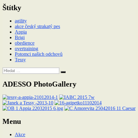
příspěvek
Štítky
agility
akce český strakatý pes
Appia
Brigi
obedience
overtraining
Potomci našich odchovů
Tessy
Hledat:
Hledání
ADESSO PhotoGallery
Menu
Akce