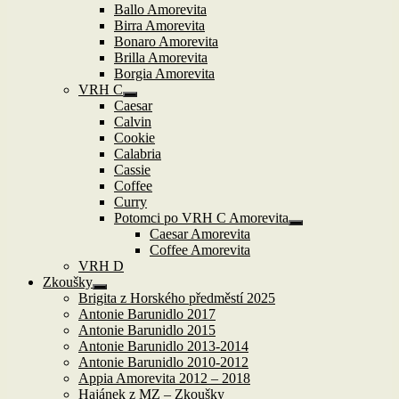
Ballo Amorevita
Birra Amorevita
Bonaro Amorevita
Brilla Amorevita
Borgia Amorevita
VRH C
Zobrazit
Caesar
podřazené
Calvin
položky
Cookie
Calabria
Cassie
Coffee
Curry
Potomci po VRH C Amorevita
Zobrazit
Caesar Amorevita
podřazené
Coffee Amorevita
položky
VRH D
Zkoušky
Zobrazit
Brigita z Horského předměstí 2025
podřazené
Antonie Barunidlo 2017
položky
Antonie Barunidlo 2015
Antonie Barunidlo 2013-2014
Antonie Barunidlo 2010-2012
Appia Amorevita 2012 – 2018
Hajánek z MZ – Zkoušky