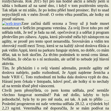
rozdýchávala. Rok 2015 byl pro nás hodně akční a někdy jsem si
sáhla s holkami až na samé dno, i když v tom pozitivním smyslu.
Tak nějak se mi zdálo, že po lednu přišel hned prosinec. Byl to snad
nejrychlejší rok v mém životě. O svém věku pomlčím, ale holky mi
prostě stárnou.
Zase začíná další sezona a Tessy už ji bude muset
nastartovat v šetřícím programu veterána. Za svůj život toho pro mě
udělala tolik, že teď je řada na mě, opečovávat ji a udělat ji program
především pro zábavu. Appia, která původně měla být nástupcem na
agility, se prostě pro tento sport nenarodila. Srovnávám a vidím ten
obrovský rozdíl mezi Tessy, která se na každý závod doslova třásla a
pak vidím Appii, která na parkuru funguje stylem, no dobře, co mám
dělat, tak to holt skočím. Za těchto podmínek to nemá cenu lámat.
Neříkám, že občas to s ní nezkusím, ale určitě to nebude její hlavní
aktivita.
Tím, že přicházím i o svůj vlastní adrenalin, protože agility mě
doslova nabíjelo, padlo rozhodnutí, že Appii najdeme ženicha a
bude VRH C. Toto rozhodnutí mi holka dala doslova vypít do dna.
Háraní jsem čekala v listopadu, kdoví proč, ale holky si to nechaly
až na termín těsně před vánocemi.
Chvíli jsem přemýšlela, co jsem komu udělala, proč nemůže
všechno fungovat normálně? Pak mě došlo, kdyby to bylo
jednoduché, byla by to pro mě nuda, asi tak. A pak to přišlo ….
Poslední progesteron mi naše veterina udělala 28.12. a výsledek byl
2,23 ng/ml. Veterinářka mě doporučila, že se mám podívat na