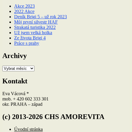
Akce 2023
2022 Akce
Deník Brigi 5 – už rok 2023
Můj první silvestr HAF
Strakatá turistika 2022
Už jsem velká holka
Ze života Brigi 4
Práce s prahy
Archivy
Archivy
Kontakt
Eva Vácová *
mob. + 420 602 333 301
okr. PRAHA – západ
(c) 2013-2026 CHS AMOREVITA
Úvodní stránka