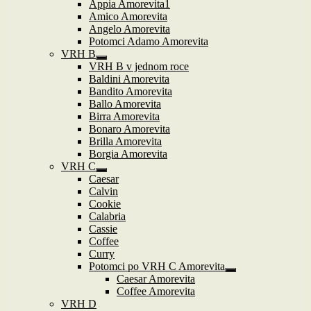
Appia Amorevita1
Amico Amorevita
Angelo Amorevita
Potomci Adamo Amorevita
VRH B
Zobrazit
VRH B v jednom roce
podřazené
Baldini Amorevita
položky
Bandito Amorevita
Ballo Amorevita
Birra Amorevita
Bonaro Amorevita
Brilla Amorevita
Borgia Amorevita
VRH C
Zobrazit
Caesar
podřazené
Calvin
položky
Cookie
Calabria
Cassie
Coffee
Curry
Potomci po VRH C Amorevita
Zobrazit
Caesar Amorevita
podřazené
Coffee Amorevita
položky
VRH D