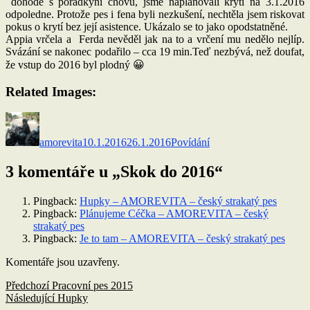
dohodě s poradkyní chovu, jsme naplánovali krytí na 3.1.2016
odpoledne. Protože pes i fena byli nezkušení, nechtěla jsem riskovat
pokus o krytí bez její asistence. Ukázalo se to jako opodstatněné.
Appia vrčela a Ferda nevěděl jak na to a vrčení mu nedělo nejlíp.
Svázání se nakonec podařilo – cca 19 min.Teď nezbývá, než doufat,
že vstup do 2016 byl plodný 😀
Related Images:
Autor:
Publikováno:
Rubriky:
amorevita
10.1.2016
26.1.2016
Povídání
3 komentáře u „Skok do 2016“
Pingback:
Hupky – AMOREVITA – český strakatý pes
Pingback:
Plánujeme Céčka – AMOREVITA – český
strakatý pes
Pingback:
Je to tam – AMOREVITA – český strakatý pes
Komentáře jsou uzavřeny.
Navigace
Předchozí
Předchozí
Pracovní pes 2015
příspěvek:
Následující
Následující
Hupky
pro
příspěvek: