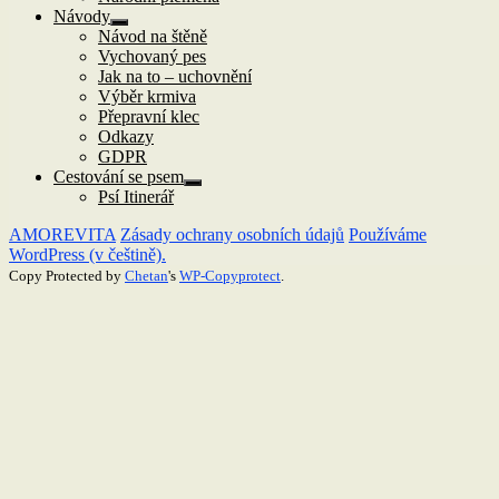
Návody
Zobrazit
Návod na štěně
podřazené
Vychovaný pes
položky
Jak na to – uchovnění
Výběr krmiva
Přepravní klec
Odkazy
GDPR
Cestování se psem
Zobrazit
Psí Itinerář
podřazené
položky
AMOREVITA
Zásady ochrany osobních údajů
Používáme
WordPress (v češtině).
Copy Protected by
Chetan
's
WP-Copyprotect
.