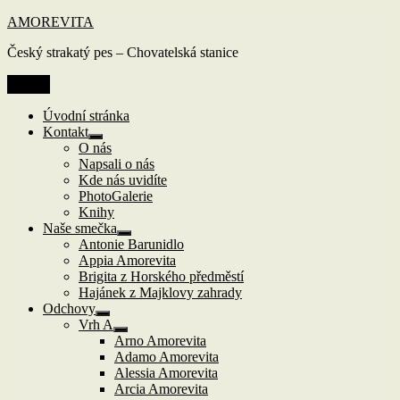
Přejít
AMOREVITA
k
Český strakatý pes – Chovatelská stanice
obsahu
webu
Menu
Úvodní stránka
Kontakt
Zobrazit
O nás
podřazené
Napsali o nás
položky
Kde nás uvidíte
PhotoGalerie
Knihy
Naše smečka
Zobrazit
Antonie Barunidlo
podřazené
Appia Amorevita
položky
Brigita z Horského předměstí
Hajánek z Majklovy zahrady
Odchovy
Zobrazit
Vrh A
podřazené
Zobrazit
Arno Amorevita
položky
podřazené
Adamo Amorevita
položky
Alessia Amorevita
Arcia Amorevita