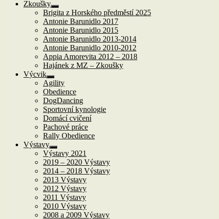
Zkoušky
Zobrazit
Brigita z Horského předměstí 2025
podřazené
Antonie Barunidlo 2017
položky
Antonie Barunidlo 2015
Antonie Barunidlo 2013-2014
Antonie Barunidlo 2010-2012
Appia Amorevita 2012 – 2018
Hajánek z MZ – Zkoušky
Výcvik
Zobrazit
Agility
podřazené
Obedience
položky
DogDancing
Sportovní kynologie
Domácí cvičení
Pachové práce
Rally Obedience
Výstavy
Zobrazit
Výstavy 2021
podřazené
2019 – 2020 Výstavy
položky
2014 – 2018 Výstavy
2013 Výstavy
2012 Výstavy
2011 Výstavy
2010 Výstavy
2008 a 2009 Výstavy