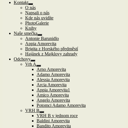
Kontakt
Zobrazit
O nás
podřazené
Napsali o nás
položky
Kde nás uvidíte
PhotoGalerie
Knihy
Naše smečka
Zobrazit
Antonie Barunidlo
podřazené
Appia Amorevita
položky
Brigita z Horského předměstí
Hajánek z Majklovy zahrady
Odchovy
Zobrazit
Vrh A
podřazené
Zobrazit
Arno Amorevita
položky
podřazené
Adamo Amorevita
položky
Alessia Amorevita
Arcia Amorevita
Appia Amorevita1
Amico Amorevita
Angelo Amorevita
Potomci Adamo Amorevita
VRH B
Zobrazit
VRH B v jednom roce
podřazené
Baldini Amorevita
položky
Bandito Amorevita