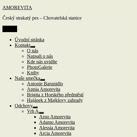
Přejít
AMOREVITA
k
Český strakatý pes – Chovatelská stanice
obsahu
webu
Menu
Úvodní stránka
Kontakt
Zobrazit
O nás
podřazené
Napsali o nás
položky
Kde nás uvidíte
PhotoGalerie
Knihy
Naše smečka
Zobrazit
Antonie Barunidlo
podřazené
Appia Amorevita
položky
Brigita z Horského předměstí
Hajánek z Majklovy zahrady
Odchovy
Zobrazit
Vrh A
podřazené
Zobrazit
Arno Amorevita
položky
podřazené
Adamo Amorevita
položky
Alessia Amorevita
Arcia Amorevita