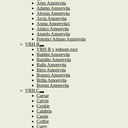
podřazené
Zobrazit
Arno Amorevita
položky
podřazené
Adamo Amorevita
položky
Alessia Amorevita
Arcia Amorevita
Appia Amorevita1
Amico Amorevita
Angelo Amorevita
Potomci Adamo Amorevita
VRH B
Zobrazit
VRH B v jednom roce
podřazené
Baldini Amorevita
položky
Bandito Amorevita
Ballo Amorevita
Birra Amorevita
Bonaro Amorevita
Brilla Amorevita
Borgia Amorevita
VRH C
Zobrazit
Caesar
podřazené
Calvin
položky
Cookie
Calabria
Cassie
Coffee
Curry