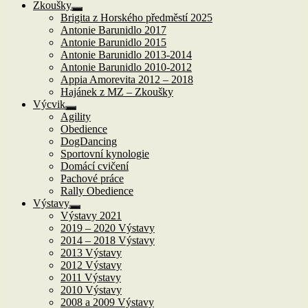
Zkoušky
Zobrazit
Brigita z Horského předměstí 2025
podřazené
Antonie Barunidlo 2017
položky
Antonie Barunidlo 2015
Antonie Barunidlo 2013-2014
Antonie Barunidlo 2010-2012
Appia Amorevita 2012 – 2018
Hajánek z MZ – Zkoušky
Výcvik
Zobrazit
Agility
podřazené
Obedience
položky
DogDancing
Sportovní kynologie
Domácí cvičení
Pachové práce
Rally Obedience
Výstavy
Zobrazit
Výstavy 2021
podřazené
2019 – 2020 Výstavy
položky
2014 – 2018 Výstavy
2013 Výstavy
2012 Výstavy
2011 Výstavy
2010 Výstavy
2008 a 2009 Výstavy