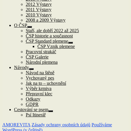
2012 Výstavy
2011 Výstavy
2010 Výstavy
2008 a 2009 Výstavy
O ČSP
Zobrazit
Staří, ale dobří 2022 až 2025
podřazené
ČSP historie a současnost
položky
ČSP Standard plemene
Zobrazit
ČSP Vznik plemene
podřazené
Pracovní strakáč
položky
ČSP Galerie
Národní plemena
Návody
Zobrazit
Návod na štěně
podřazené
Vychovaný pes
položky
Jak na to – uchovnění
Výběr krmiva
Přepravní klec
Odkazy
GDPR
Cestování se psem
Zobrazit
Psí Itinerář
podřazené
položky
AMOREVITA
Zásady ochrany osobních údajů
Používáme
WordPress (v češtině).