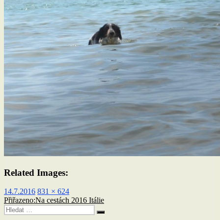
Related Images:
Publikováno:
Původní
14.7.2016
831 × 624
Navigace
velikost:
Přiřazeno:
Na cestách 2016 Itálie
Hledat:
pro
Hledání