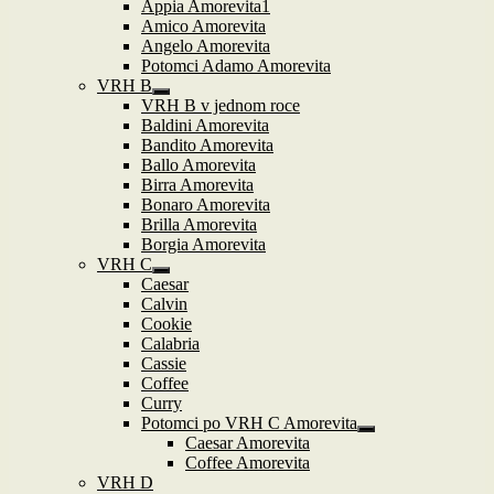
Appia Amorevita1
Amico Amorevita
Angelo Amorevita
Potomci Adamo Amorevita
VRH B
Zobrazit
VRH B v jednom roce
podřazené
Baldini Amorevita
položky
Bandito Amorevita
Ballo Amorevita
Birra Amorevita
Bonaro Amorevita
Brilla Amorevita
Borgia Amorevita
VRH C
Zobrazit
Caesar
podřazené
Calvin
položky
Cookie
Calabria
Cassie
Coffee
Curry
Potomci po VRH C Amorevita
Zobrazit
Caesar Amorevita
podřazené
Coffee Amorevita
položky
VRH D