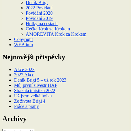
Deník Brigi
2022 Povídání
Povídání 2020
Povídání 2019
Holky na cestách
Céčka Krok za Krokem
AMOREVITA Krok za Krokem
Copyright
WEB info
Nejnovější příspěvky
Akce 2023
2022 Akce
Deník Brigi 5 – už rok 2023
Můj první silvestr HAF
Strakatá turistika 2022
Už jsem velká holka
Ze života Brigi 4
Práce s prahy
Archivy
Archivy