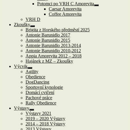
Potomci po VRH C Amorevita
Zobrazit
Caesar Amorevita
podřazené
Coffee Amorevita
položky
VRH D
Zkoušky
Zobrazit
Brigita z Horského předměstí 2025
podřazené
Antonie Barunidlo 2017
položky
Antonie Barunidlo 2015
Antonie Barunidlo 2013-2014
Antonie Barunidlo 2010-2012
Appia Amorevita 2012 – 2018
Hajánek z MZ – Zkoušky
Výcvik
Zobrazit
Agility
podřazené
Obedience
položky
DogDancing
Sportovní kynologie
Domácí cvičení
Pachové práce
Rally Obedience
Výstavy
Zobrazit
Výstavy 2021
podřazené
2019 – 2020 Výstavy
položky
2014 – 2018 Výstavy
2013 Výstavy