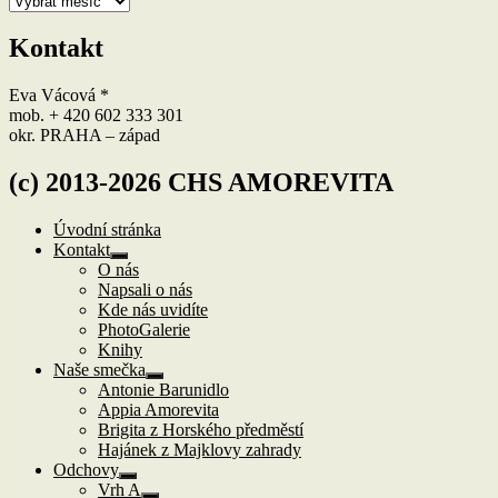
Kontakt
Eva Vácová *
mob. + 420 602 333 301
okr. PRAHA – západ
(c) 2013-2026 CHS AMOREVITA
Úvodní stránka
Kontakt
Zobrazit
O nás
podřazené
Napsali o nás
položky
Kde nás uvidíte
PhotoGalerie
Knihy
Naše smečka
Zobrazit
Antonie Barunidlo
podřazené
Appia Amorevita
položky
Brigita z Horského předměstí
Hajánek z Majklovy zahrady
Odchovy
Zobrazit
Vrh A