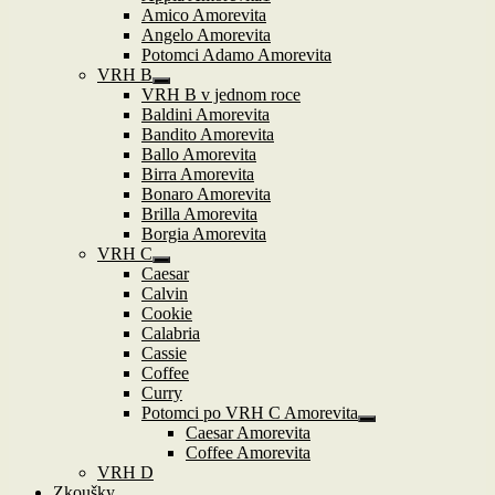
Amico Amorevita
Angelo Amorevita
Potomci Adamo Amorevita
VRH B
Zobrazit
VRH B v jednom roce
podřazené
Baldini Amorevita
položky
Bandito Amorevita
Ballo Amorevita
Birra Amorevita
Bonaro Amorevita
Brilla Amorevita
Borgia Amorevita
VRH C
Zobrazit
Caesar
podřazené
Calvin
položky
Cookie
Calabria
Cassie
Coffee
Curry
Potomci po VRH C Amorevita
Zobrazit
Caesar Amorevita
podřazené
Coffee Amorevita
položky
VRH D
Zkoušky