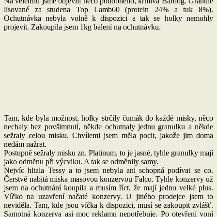
Na veletrhu jsme objevili něco podobného, krmiva Bardog. Granule
lisované za studena Top Lamb60 (protein 24% a tuk 8%).
Ochutnávka nebyla volně k dispozici a tak se holky nemohly
projevit. Zakoupila jsem 1kg balení na ochutnávku.
Tam, kde byla možnost, holky strčily čumák do každé misky, něco
nechaly bez povšimnutí, někde ochutnaly jednu granulku a někde
sežraly celou misku. Chvílemi jsem měla pocit, jakože jim doma
nedám nažrat.
Postupně sežraly misku zn. Platinum, to je jasné, tyhle granulky mají
jako odměnu při výcviku. A tak se odměnily samy.
Nejvíc hltala Tessy a to jsem nebyla ani schopná podívat se co.
Čerstvě nabitá miska masovou konzervou Falco. Tyhle konzervy už
jsem na ochutnání koupila a musím říct, že mají jedno velké plus.
Víčko na uzavření načaté konzervy. U jiného prodejce jsem to
neviděla. Tam, kde jsou víčka k dispozici, musí se zakoupit zvlášť.
Samotná konzerva asi moc reklamu nepotřebuje. Po otevření voní