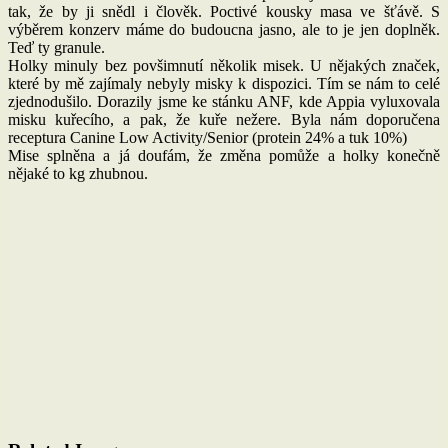
tak, že by ji snědl i člověk. Poctivé kousky masa ve šťávě. S
výběrem konzerv máme do budoucna jasno, ale to je jen doplněk.
Teď ty granule.
Holky minuly bez povšimnutí několik misek. U nějakých značek,
které by mě zajímaly nebyly misky k dispozici. Tím se nám to celé
zjednodušilo. Dorazily jsme ke stánku ANF, kde Appia vyluxovala
misku kuřecího, a pak, že kuře nežere. Byla nám doporučena
receptura Canine Low Activity/Senior (protein 24% a tuk 10%)
Mise splněna a já doufám, že změna pomůže a holky konečně
nějaké to kg zhubnou.