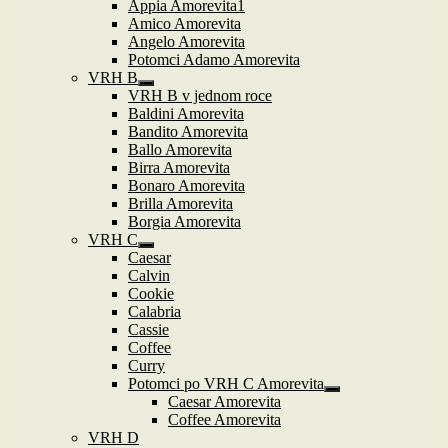
Appia Amorevita1
Amico Amorevita
Angelo Amorevita
Potomci Adamo Amorevita
VRH B
Zobrazit
VRH B v jednom roce
podřazené
Baldini Amorevita
položky
Bandito Amorevita
Ballo Amorevita
Birra Amorevita
Bonaro Amorevita
Brilla Amorevita
Borgia Amorevita
VRH C
Zobrazit
Caesar
podřazené
Calvin
položky
Cookie
Calabria
Cassie
Coffee
Curry
Potomci po VRH C Amorevita
Zobrazit
Caesar Amorevita
podřazené
Coffee Amorevita
položky
VRH D