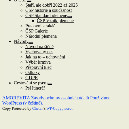
Zobrazit
Staří, ale dobří 2022 až 2025
podřazené
ČSP historie a současnost
položky
ČSP Standard plemene
Zobrazit
ČSP Vznik plemene
podřazené
Pracovní strakáč
položky
ČSP Galerie
Národní plemena
Návody
Zobrazit
Návod na štěně
podřazené
Vychovaný pes
položky
Jak na to – uchovnění
Výběr krmiva
Přepravní klec
Odkazy
GDPR
Cestování se psem
Zobrazit
Psí Itinerář
podřazené
položky
AMOREVITA
Zásady ochrany osobních údajů
Používáme
WordPress (v češtině).
Copy Protected by
Chetan
's
WP-Copyprotect
.