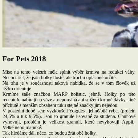
For Pets 2018
Mise na tento veletrh měla splnit výběr krmiva na redukci váhy.
Nechci říct, že jsou holky tlusté, ale trochu oplácané určitě.
Na trhu je v současnosti taková nabídka, že se v tom člověk už
těžko orientuje.
Krmíme stále značkou MARP holistic, jehně. Holky po této
receptuře nabírají na váze a nepomáhá ani snížení krmné dávky. Jiné
příchutě s menším obsahem tuku stejné značky jim nejedou.
V poslední době jsem vyzkoušeli Yoggies , jehně/bílá ryba. (protein
24,5% a tuk 9,5%). Jsou to granule lisované za studena. Chuťově
vyhovují, problém je velikost granulí, které nevyhovují Appii.
Velké nebo malinké.
Tak hledáme dál, něco, co budou žrát obě holky.