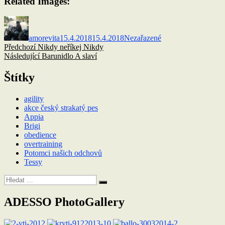
Related Images:
Autor:
Publikováno:
Rubriky:
amorevita
15.4.2018
15.4.2018
Nezařazené
Navigace
Předchozí
Předchozí
Nikdy neříkej Nikdy
příspěvek:
Následující
Následující
Barunidlo A slaví
pro
příspěvek:
příspěvek
Štítky
agility
akce český strakatý pes
Appia
Brigi
obedience
overtraining
Potomci našich odchovů
Tessy
Hledat:
Hledání
ADESSO PhotoGallery