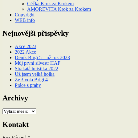
Céčka Krok za Krokem
AMOREVITA Krok za Krokem
Copyright
WEB info
Nejnovější příspěvky
Akce 2023
2022 Akce
Deník Brigi 5 – už rok 2023
Můj první silvestr HAF
Strakatá turistika 2022
Už jsem velká holka
Ze života Brigi 4
Práce s prahy
Archivy
Archivy
Kontakt
Eva Vácová *