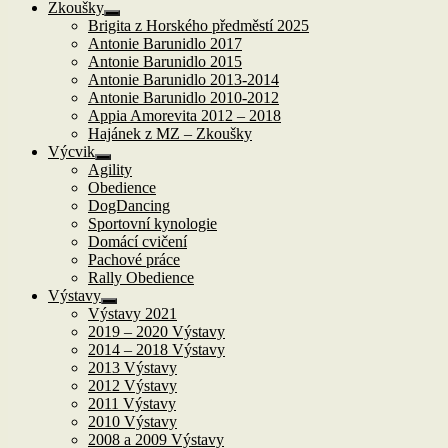
Zkoušky
Zobrazit
Brigita z Horského předměstí 2025
podřazené
Antonie Barunidlo 2017
položky
Antonie Barunidlo 2015
Antonie Barunidlo 2013-2014
Antonie Barunidlo 2010-2012
Appia Amorevita 2012 – 2018
Hajánek z MZ – Zkoušky
Výcvik
Zobrazit
Agility
podřazené
Obedience
položky
DogDancing
Sportovní kynologie
Domácí cvičení
Pachové práce
Rally Obedience
Výstavy
Zobrazit
Výstavy 2021
podřazené
2019 – 2020 Výstavy
položky
2014 – 2018 Výstavy
2013 Výstavy
2012 Výstavy
2011 Výstavy
2010 Výstavy
2008 a 2009 Výstavy