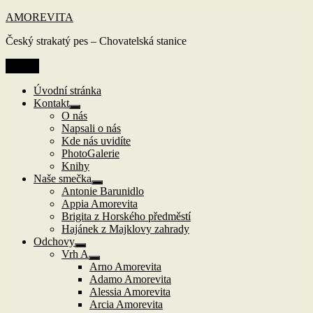
Přejít
AMOREVITA
k
Český strakatý pes – Chovatelská stanice
obsahu
webu
Menu
Úvodní stránka
Kontakt
Zobrazit
O nás
podřazené
Napsali o nás
položky
Kde nás uvidíte
PhotoGalerie
Knihy
Naše smečka
Zobrazit
Antonie Barunidlo
podřazené
Appia Amorevita
položky
Brigita z Horského předměstí
Hajánek z Majklovy zahrady
Odchovy
Zobrazit
Vrh A
podřazené
Zobrazit
Arno Amorevita
položky
podřazené
Adamo Amorevita
položky
Alessia Amorevita
Arcia Amorevita