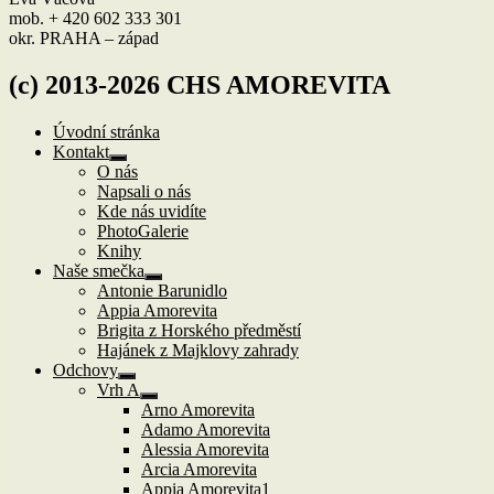
mob. + 420 602 333 301
okr. PRAHA – západ
(c) 2013-2026 CHS AMOREVITA
Úvodní stránka
Kontakt
Zobrazit
O nás
podřazené
Napsali o nás
položky
Kde nás uvidíte
PhotoGalerie
Knihy
Naše smečka
Zobrazit
Antonie Barunidlo
podřazené
Appia Amorevita
položky
Brigita z Horského předměstí
Hajánek z Majklovy zahrady
Odchovy
Zobrazit
Vrh A
podřazené
Zobrazit
Arno Amorevita
položky
podřazené
Adamo Amorevita
položky
Alessia Amorevita
Arcia Amorevita
Appia Amorevita1