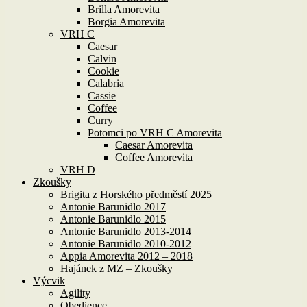
Brilla Amorevita
Borgia Amorevita
VRH C
Caesar
Calvin
Cookie
Calabria
Cassie
Coffee
Curry
Potomci po VRH C Amorevita
Caesar Amorevita
Coffee Amorevita
VRH D
Zkoušky
Brigita z Horského předměstí 2025
Antonie Barunidlo 2017
Antonie Barunidlo 2015
Antonie Barunidlo 2013-2014
Antonie Barunidlo 2010-2012
Appia Amorevita 2012 – 2018
Hajánek z MZ – Zkoušky
Výcvik
Agility
Obedience