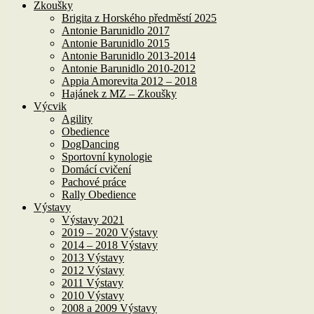
Zkoušky
Brigita z Horského předměstí 2025
Antonie Barunidlo 2017
Antonie Barunidlo 2015
Antonie Barunidlo 2013-2014
Antonie Barunidlo 2010-2012
Appia Amorevita 2012 – 2018
Hajánek z MZ – Zkoušky
Výcvik
Agility
Obedience
DogDancing
Sportovní kynologie
Domácí cvičení
Pachové práce
Rally Obedience
Výstavy
Výstavy 2021
2019 – 2020 Výstavy
2014 – 2018 Výstavy
2013 Výstavy
2012 Výstavy
2011 Výstavy
2010 Výstavy
2008 a 2009 Výstavy