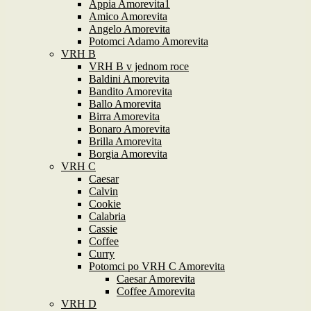
Appia Amorevita1
Amico Amorevita
Angelo Amorevita
Potomci Adamo Amorevita
VRH B
VRH B v jednom roce
Baldini Amorevita
Bandito Amorevita
Ballo Amorevita
Birra Amorevita
Bonaro Amorevita
Brilla Amorevita
Borgia Amorevita
VRH C
Caesar
Calvin
Cookie
Calabria
Cassie
Coffee
Curry
Potomci po VRH C Amorevita
Caesar Amorevita
Coffee Amorevita
VRH D