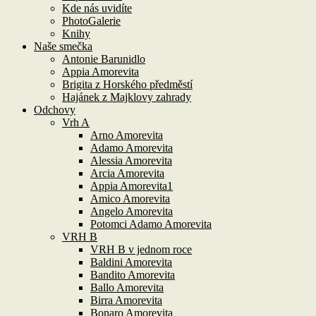
Kde nás uvidíte
PhotoGalerie
Knihy
Naše smečka
Antonie Barunidlo
Appia Amorevita
Brigita z Horského předměstí
Hajánek z Majklovy zahrady
Odchovy
Vrh A
Arno Amorevita
Adamo Amorevita
Alessia Amorevita
Arcia Amorevita
Appia Amorevita1
Amico Amorevita
Angelo Amorevita
Potomci Adamo Amorevita
VRH B
VRH B v jednom roce
Baldini Amorevita
Bandito Amorevita
Ballo Amorevita
Birra Amorevita
Bonaro Amorevita