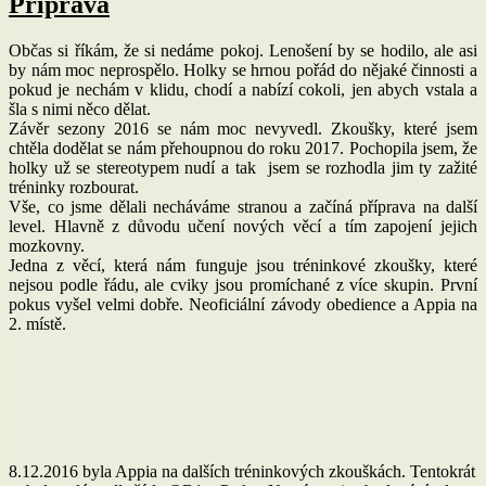
Příprava
Občas si říkám, že si nedáme pokoj. Lenošení by se hodilo, ale asi
by nám moc neprospělo. Holky se hrnou pořád do nějaké činnosti a
pokud je nechám v klidu, chodí a nabízí cokoli, jen abych vstala a
šla s nimi něco dělat.
Závěr sezony 2016 se nám moc nevyvedl. Zkoušky, které jsem
chtěla dodělat se nám přehoupnou do roku 2017. Pochopila jsem, že
holky už se stereotypem nudí a tak jsem se rozhodla jim ty zažité
tréninky rozbourat.
Vše, co jsme dělali necháváme stranou a začíná příprava na další
level. Hlavně z důvodu učení nových věcí a tím zapojení jejich
mozkovny.
Jedna z věcí, která nám funguje jsou tréninkové zkoušky, které
nejsou podle řádu, ale cviky jsou promíchané z více skupin. První
pokus vyšel velmi dobře. Neoficiální závody obedience a Appia na
2. místě.
8.12.2016 byla Appia na dalších tréninkových zkouškách. Tentokrát