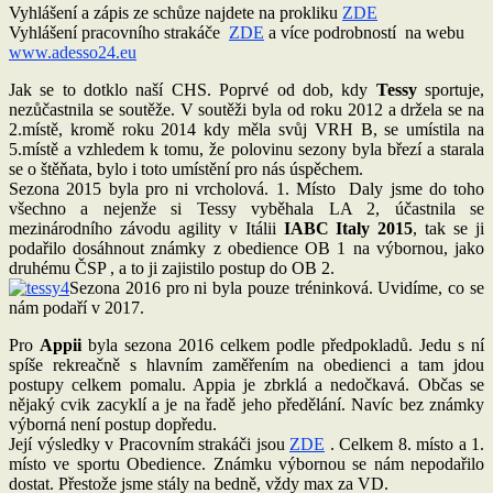
Vyhlášení a zápis ze schůze najdete na prokliku
ZDE
Vyhlášení pracovního strakáče
ZDE
a více podrobností na webu
www.adesso24.eu
Jak se to dotklo naší CHS. Poprvé od dob, kdy
Tessy
sportuje,
nezůčastnila se soutěže. V soutěži byla od roku 2012 a držela se na
2.místě, kromě roku 2014 kdy měla svůj VRH B, se umístila na
5.místě a vzhledem k tomu, že polovinu sezony byla březí a starala
se o štěňata, bylo i toto umístění pro nás úspěchem.
Sezona 2015 byla pro ni vrcholová. 1. Místo Daly jsme do toho
všechno a nejenže si Tessy vyběhala LA 2, účastnila se
mezinárodního závodu agility v Itálii
IABC Italy 2015
, tak se ji
podařilo dosáhnout známky z obedience OB 1 na výbornou, jako
druhému ČSP , a to ji zajistilo postup do OB 2.
Sezona 2016 pro ni byla pouze tréninková. Uvidíme, co se
nám podaří v 2017.
Pro
Appii
byla sezona 2016 celkem podle předpokladů. Jedu s ní
spíše rekreačně s hlavním zaměřením na obedienci a tam jdou
postupy celkem pomalu. Appia je zbrklá a nedočkavá. Občas se
nějaký cvik zacyklí a je na řadě jeho předělání. Navíc bez známky
výborná není postup dopředu.
Její výsledky v Pracovním strakáči jsou
ZDE
. Celkem 8. místo a 1.
místo ve sportu Obedience. Známku výbornou se nám nepodařilo
dostat. Přestože jsme stály na bedně, vždy max za VD.