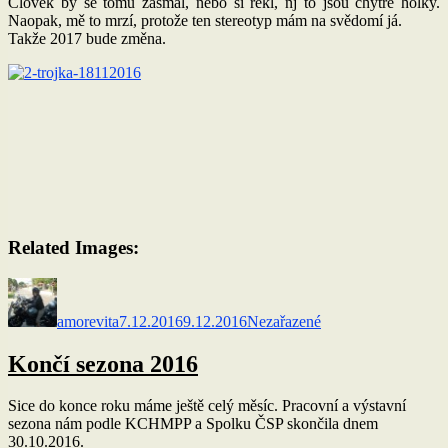
Člověk by se tomu zasmál, nebo si řekl, nj to jsou chytré holky.
Naopak, mě to mrzí, protože ten stereotyp mám na svědomí já.
Takže 2017 bude změna.
Related Images:
Autor:
Publikováno:
Rubriky:
amorevita
7.12.2016
9.12.2016
Nezařazené
Končí sezona 2016
Sice do konce roku máme ještě celý měsíc. Pracovní a výstavní
sezona nám podle KCHMPP a Spolku ČSP skončila dnem
30.10.2016.