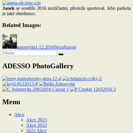
Janek
se soutěže 2016 nezúčastni, přestože sportoval. Jeho parketa
je také obedience.
Related Images:
Autor:
Publikováno:
Rubriky:
amorevita
1.12.2016
Nezařazené
Hledat:
Hledání
ADESSO PhotoGallery
Menu
Akce
Akce 2023
Akce 2022
2021 Akce