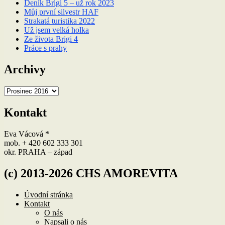
Deník Brigi 5 – už rok 2023
Můj první silvestr HAF
Strakatá turistika 2022
Už jsem velká holka
Ze života Brigi 4
Práce s prahy
Archivy
Archivy
Kontakt
Eva Vácová *
mob. + 420 602 333 301
okr. PRAHA – západ
(c) 2013-2026 CHS AMOREVITA
Úvodní stránka
Kontakt
O nás
Napsali o nás