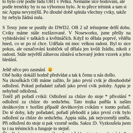
to bylo celé podle řádu OB1 v Petku. Nemáme sice bodování, ale
podle trenérky by to na výbornou bylo. Je to přece trénink a tam si
nic Appia nevymýšlí. Po dlouhé době splnila všechny cviky, takže
by nebyla žádná nula.
S Tessy jsme se pustily do DWD2. OB 2 už trénujeme delší dobu.
Cviky máme stále rozfázované. V Noseworku, jsme přešly na
vyhledávání v taškách a květináčích. Když to dělala poprvé, věděla
hned, co se po ní chce. Udělala mi moc velkou radost. Byl to sice
pokus, ale označování krabiček už dělala jen kvůli žrádlu, nikoli z
radosti. Stále největší zábavou zůstává schovaný jeden vzorek a jeho
hledání.
Ještě něco pro zasmání
Obě holky dokáží hodně předvídat a tak k čemu u nás došlo.
Na zkouškách OB máme zažito, že jako první cvik je dlouhodobé
odložení. Pokud pořadatel zařadí jako první cvik polohy. Appia je
nehybně odložená.
Totéž při pořadí cviků: Odložení za chůze do stoje * přivolání *
odložení za chůze do sedu/lehu. Tato trojka patřila k našim
desítkovým v horším případě devítkovým cvikům v tomto pořadí.
Do té doby, kdy pořadatel, pořadí přehodil a jako první cvik bylo
odložení za chůze do sedu/lehu. Appia stála, jak nejvzorněji uměla.
Při odložení do stoje si pak vzorně sedla. Sakra :D. Vyzkoušela jsem
to i na trénincích a funguje to stejně.