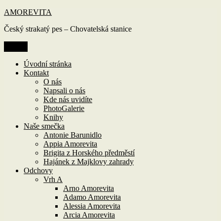
Přejít
AMOREVITA
k
Český strakatý pes – Chovatelská stanice
obsahu
webu
Menu
Úvodní stránka
Kontakt
O nás
Napsali o nás
Kde nás uvidíte
PhotoGalerie
Knihy
Naše smečka
Antonie Barunidlo
Appia Amorevita
Brigita z Horského předměstí
Hajánek z Majklovy zahrady
Odchovy
Vrh A
Arno Amorevita
Adamo Amorevita
Alessia Amorevita
Arcia Amorevita