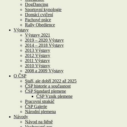
DogDancing
Sportovní kynologie
Domácí cvičení
Pachové práce
Rally Obedience
Výstavy
Výstavy 2021
2019 – 2020 Výstavy
2014 – 2018 Výstavy
2013 Výstavy
2012 Výstavy
2011 Výstavy
2010 Výstavy
2008 a 2009 Výstavy
O ČSP
Staří, ale dobří 2022 až 2025
ČSP historie a současnost
ČSP Standard plemene
ČSP Vznik plemene
Pracovní strakáč
ČSP Galerie
Národní plemena
Návody
Návod na štěně
Vychovaný pes