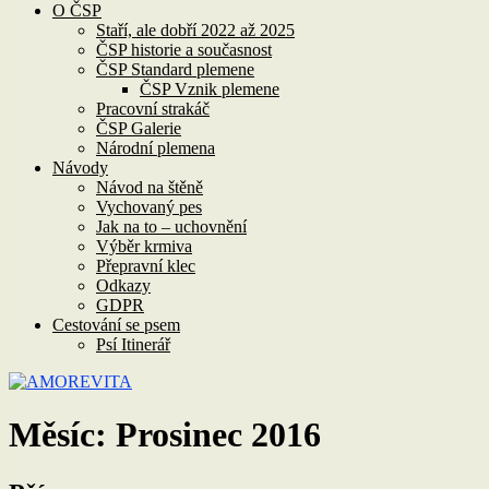
O ČSP
Staří, ale dobří 2022 až 2025
ČSP historie a současnost
ČSP Standard plemene
ČSP Vznik plemene
Pracovní strakáč
ČSP Galerie
Národní plemena
Návody
Návod na štěně
Vychovaný pes
Jak na to – uchovnění
Výběr krmiva
Přepravní klec
Odkazy
GDPR
Cestování se psem
Psí Itinerář
Měsíc:
Prosinec 2016