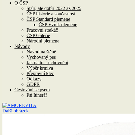
O ČSP
Staří, ale dobří 2022 až 2025
ČSP historie a současnost
ČSP Standard plemene
ČSP Vznik plemene
Pracovní strakáč
ČSP Galerie
Národní plemena
Návody
Návod na štěně
Vychovaný pes
Jak na to – uchovnění
Výběr krmiva
Přepravní klec
Odkazy
GDPR
Cestování se psem
Psí Itinerář
Další obrázek