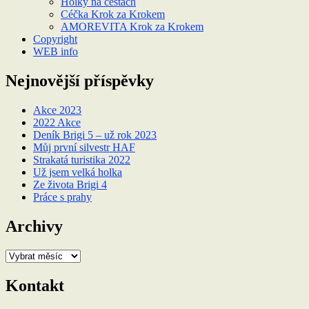
Holky na cestách
Céčka Krok za Krokem
AMOREVITA Krok za Krokem
Copyright
WEB info
Nejnovější příspěvky
Akce 2023
2022 Akce
Deník Brigi 5 – už rok 2023
Můj první silvestr HAF
Strakatá turistika 2022
Už jsem velká holka
Ze života Brigi 4
Práce s prahy
Archivy
Archivy
Kontakt