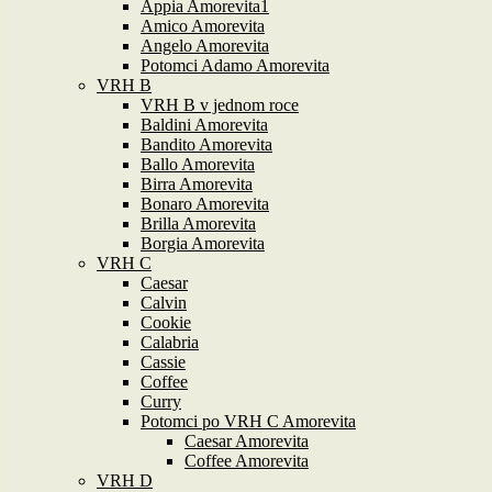
Appia Amorevita1
Amico Amorevita
Angelo Amorevita
Potomci Adamo Amorevita
VRH B
VRH B v jednom roce
Baldini Amorevita
Bandito Amorevita
Ballo Amorevita
Birra Amorevita
Bonaro Amorevita
Brilla Amorevita
Borgia Amorevita
VRH C
Caesar
Calvin
Cookie
Calabria
Cassie
Coffee
Curry
Potomci po VRH C Amorevita
Caesar Amorevita
Coffee Amorevita
VRH D