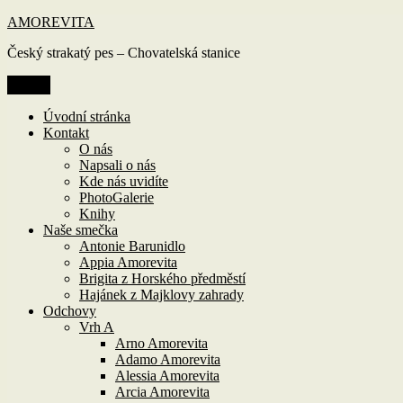
Přejít
AMOREVITA
k
Český strakatý pes – Chovatelská stanice
obsahu
webu
Menu
Úvodní stránka
Kontakt
O nás
Napsali o nás
Kde nás uvidíte
PhotoGalerie
Knihy
Naše smečka
Antonie Barunidlo
Appia Amorevita
Brigita z Horského předměstí
Hajánek z Majklovy zahrady
Odchovy
Vrh A
Arno Amorevita
Adamo Amorevita
Alessia Amorevita
Arcia Amorevita