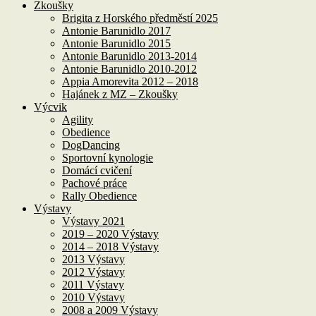
Zkoušky
Brigita z Horského předměstí 2025
Antonie Barunidlo 2017
Antonie Barunidlo 2015
Antonie Barunidlo 2013-2014
Antonie Barunidlo 2010-2012
Appia Amorevita 2012 – 2018
Hajánek z MZ – Zkoušky
Výcvik
Agility
Obedience
DogDancing
Sportovní kynologie
Domácí cvičení
Pachové práce
Rally Obedience
Výstavy
Výstavy 2021
2019 – 2020 Výstavy
2014 – 2018 Výstavy
2013 Výstavy
2012 Výstavy
2011 Výstavy
2010 Výstavy
2008 a 2009 Výstavy