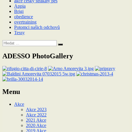
akce český strakatý pes
Appia
Brigi
obedience
overtraining
Potomci našich odchovů
Tessy
Hledat:
Hledání
ADESSO PhotoGallery
Menu
Akce
Akce 2023
Akce 2022
2021 Akce
2020 Akce
2019 Akce