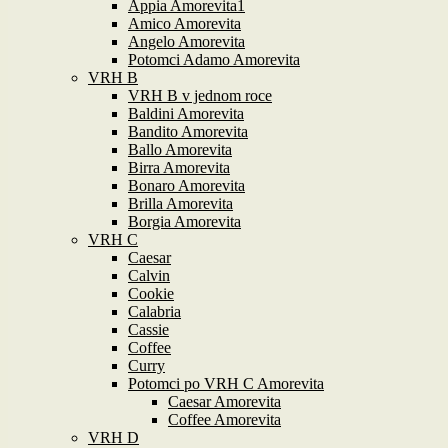
Appia Amorevita1
Amico Amorevita
Angelo Amorevita
Potomci Adamo Amorevita
VRH B
VRH B v jednom roce
Baldini Amorevita
Bandito Amorevita
Ballo Amorevita
Birra Amorevita
Bonaro Amorevita
Brilla Amorevita
Borgia Amorevita
VRH C
Caesar
Calvin
Cookie
Calabria
Cassie
Coffee
Curry
Potomci po VRH C Amorevita
Caesar Amorevita
Coffee Amorevita
VRH D