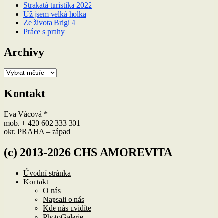
Strakatá turistika 2022
Už jsem velká holka
Ze života Brigi 4
Práce s prahy
Archivy
Archivy
Kontakt
Eva Vácová *
mob. + 420 602 333 301
okr. PRAHA – západ
(c) 2013-2026 CHS AMOREVITA
Úvodní stránka
Kontakt
O nás
Napsali o nás
Kde nás uvidíte
PhotoGalerie