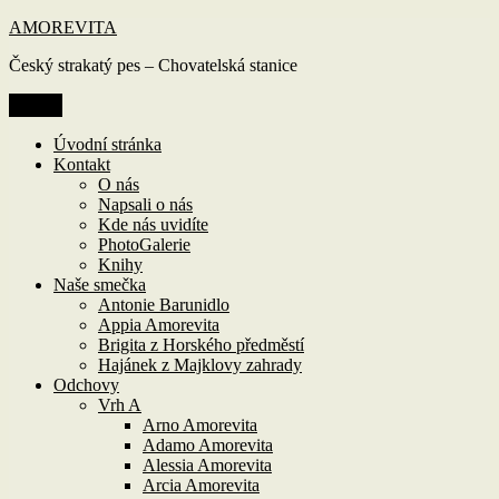
Přejít
AMOREVITA
k
Český strakatý pes – Chovatelská stanice
obsahu
webu
Menu
Úvodní stránka
Kontakt
O nás
Napsali o nás
Kde nás uvidíte
PhotoGalerie
Knihy
Naše smečka
Antonie Barunidlo
Appia Amorevita
Brigita z Horského předměstí
Hajánek z Majklovy zahrady
Odchovy
Vrh A
Arno Amorevita
Adamo Amorevita
Alessia Amorevita
Arcia Amorevita