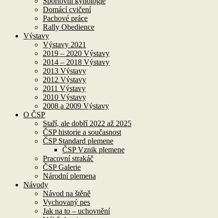
Sportovní kynologie
Domácí cvičení
Pachové práce
Rally Obedience
Výstavy
Výstavy 2021
2019 – 2020 Výstavy
2014 – 2018 Výstavy
2013 Výstavy
2012 Výstavy
2011 Výstavy
2010 Výstavy
2008 a 2009 Výstavy
O ČSP
Staří, ale dobří 2022 až 2025
ČSP historie a současnost
ČSP Standard plemene
ČSP Vznik plemene
Pracovní strakáč
ČSP Galerie
Národní plemena
Návody
Návod na štěně
Vychovaný pes
Jak na to – uchovnění