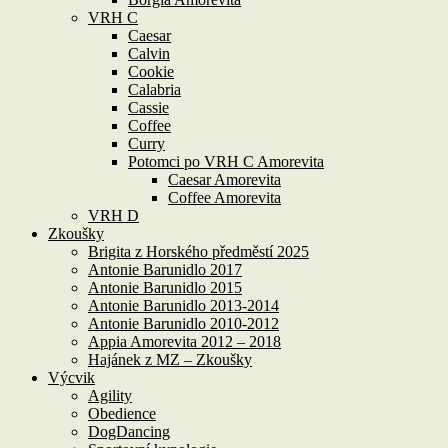
VRH C
Caesar
Calvin
Cookie
Calabria
Cassie
Coffee
Curry
Potomci po VRH C Amorevita
Caesar Amorevita
Coffee Amorevita
VRH D
Zkoušky
Brigita z Horského předměstí 2025
Antonie Barunidlo 2017
Antonie Barunidlo 2015
Antonie Barunidlo 2013-2014
Antonie Barunidlo 2010-2012
Appia Amorevita 2012 – 2018
Hajánek z MZ – Zkoušky
Výcvik
Agility
Obedience
DogDancing