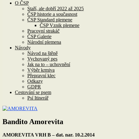
O ČSP
Staří, ale dobří 2022 až 2025
ČSP historie a současnost
ČSP Standard plemene
ČSP Vznik plemene
Pracovní strakáč
ČSP Galerie
Národní plemena
Návody
Návod na štěně
Vychovaný pes
Jak na to – uchovnění
Výběr krmiva
Přepravní klec
Odkazy
GDPR
Cestování se psem
Psí Itinerář
Bandito Amorevita
AMOREVITA VRH B – dat. nar. 10.2.2014