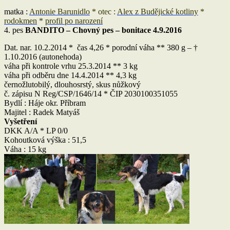
matka :
Antonie Barunidlo
* otec :
Alex z Budějické kotliny
*
rodokmen
*
profil po narození
4. pes
BANDITO – Chovný pes – bonitace 4.9.2016
Dat. nar. 10.2.2014 * čas 4,26 * porodní váha ** 380 g – †
1.10.2016 (autonehoda)
váha při kontrole vrhu 25.3.2014 ** 3 kg
váha při odběru dne 14.4.2014 ** 4,3 kg
černožlutobilý, dlouhosrstý, skus nůžkový
č. zápisu N Reg/CSP/1646/14 * ČIP 2030100351055
Bydlí : Háje okr. Příbram
Majitel : Radek Matyáš
Vyšetření
DKK A/A * LP 0/0
Kohoutková výška : 51,5
Váha : 15 kg