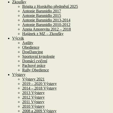
Zkoušky
Brigita z Horského předměstí 2025
Antonie Barunidlo 2017
Antonie Barunidlo 2015
Antonie Barunidlo 2013-2014
Antonie Barunidlo 2010-2012
Appia Amorevita 2012 – 2018
Hajánek z MZ – Zkoušky
Výcvik
Agility
Obedience
DogDancing
Sportovní kynologie
Domácí cvičení
Pachové práce
Rally Obedience
Výstavy
Výstavy 2021
2019 – 2020 Výstavy
2014 – 2018 Výstavy
2013 Výstavy
2012 Výstavy
2011 Výstavy
2010 Výstavy
2008 a 2009 Výstavy