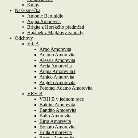
Knihy
Naše smečka
Antonie Barunidlo
Appia Amorevita
Brigita z Horského předměstí
Hajánek z Majklovy zahrady
Odchovy
Vrh A
Arno Amorevita
Adamo Amorevita
Alessia Amorevita
Arcia Amorevita
Appia Amorevita1
Amico Amorevita
Angelo Amorevita
Potomci Adamo Amorevita
VRH B
VRH B v jednom roce
Baldini Amorevita
Bandito Amorevita
Ballo Amorevita
Birra Amorevita
Bonaro Amorevita
Brilla Amorevita
Borgia Amorevita