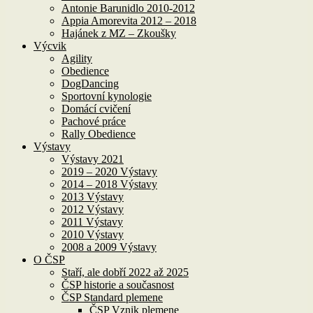
Antonie Barunidlo 2010-2012
Appia Amorevita 2012 – 2018
Hajánek z MZ – Zkoušky
Výcvik
Agility
Obedience
DogDancing
Sportovní kynologie
Domácí cvičení
Pachové práce
Rally Obedience
Výstavy
Výstavy 2021
2019 – 2020 Výstavy
2014 – 2018 Výstavy
2013 Výstavy
2012 Výstavy
2011 Výstavy
2010 Výstavy
2008 a 2009 Výstavy
O ČSP
Staří, ale dobří 2022 až 2025
ČSP historie a současnost
ČSP Standard plemene
ČSP Vznik plemene