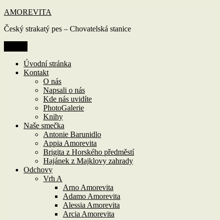
Přejít
AMOREVITA
k
Český strakatý pes – Chovatelská stanice
obsahu
webu
Menu
Úvodní stránka
Kontakt
O nás
Napsali o nás
Kde nás uvidíte
PhotoGalerie
Knihy
Naše smečka
Antonie Barunidlo
Appia Amorevita
Brigita z Horského předměstí
Hajánek z Majklovy zahrady
Odchovy
Vrh A
Arno Amorevita
Adamo Amorevita
Alessia Amorevita
Arcia Amorevita