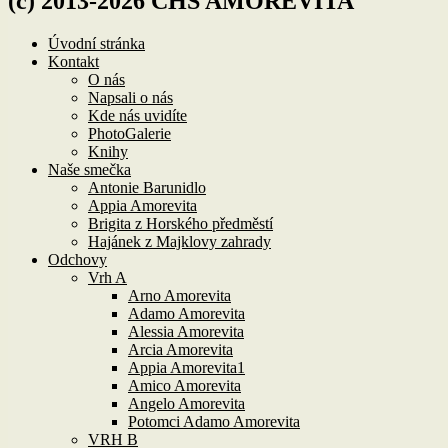
(c) 2013-2026 CHS AMOREVITA
Úvodní stránka
Kontakt
O nás
Napsali o nás
Kde nás uvidíte
PhotoGalerie
Knihy
Naše smečka
Antonie Barunidlo
Appia Amorevita
Brigita z Horského předměstí
Hajánek z Majklovy zahrady
Odchovy
Vrh A
Arno Amorevita
Adamo Amorevita
Alessia Amorevita
Arcia Amorevita
Appia Amorevita1
Amico Amorevita
Angelo Amorevita
Potomci Adamo Amorevita
VRH B