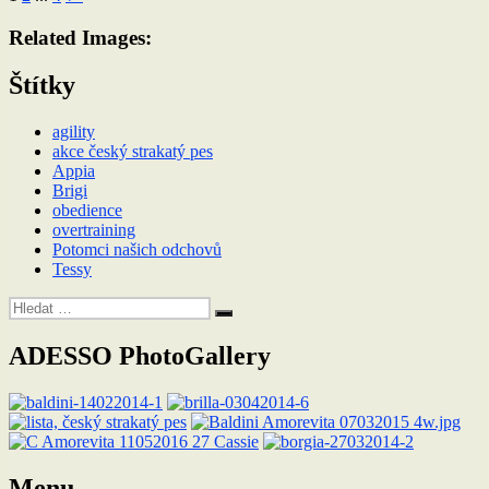
Related Images:
Štítky
agility
akce český strakatý pes
Appia
Brigi
obedience
overtraining
Potomci našich odchovů
Tessy
Hledat:
Hledání
ADESSO PhotoGallery
Menu