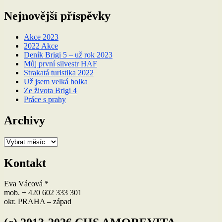
Nejnovější příspěvky
Akce 2023
2022 Akce
Deník Brigi 5 – už rok 2023
Můj první silvestr HAF
Strakatá turistika 2022
Už jsem velká holka
Ze života Brigi 4
Práce s prahy
Archivy
Archivy
Kontakt
Eva Vácová *
mob. + 420 602 333 301
okr. PRAHA – západ