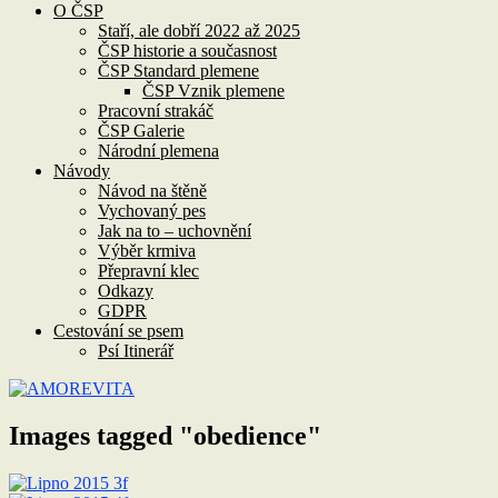
O ČSP
Staří, ale dobří 2022 až 2025
ČSP historie a současnost
ČSP Standard plemene
ČSP Vznik plemene
Pracovní strakáč
ČSP Galerie
Národní plemena
Návody
Návod na štěně
Vychovaný pes
Jak na to – uchovnění
Výběr krmiva
Přepravní klec
Odkazy
GDPR
Cestování se psem
Psí Itinerář
Images tagged "obedience"