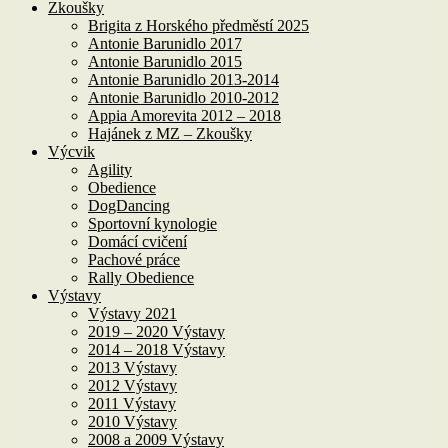
Zkoušky
Brigita z Horského předměstí 2025
Antonie Barunidlo 2017
Antonie Barunidlo 2015
Antonie Barunidlo 2013-2014
Antonie Barunidlo 2010-2012
Appia Amorevita 2012 – 2018
Hajánek z MZ – Zkoušky
Výcvik
Agility
Obedience
DogDancing
Sportovní kynologie
Domácí cvičení
Pachové práce
Rally Obedience
Výstavy
Výstavy 2021
2019 – 2020 Výstavy
2014 – 2018 Výstavy
2013 Výstavy
2012 Výstavy
2011 Výstavy
2010 Výstavy
2008 a 2009 Výstavy