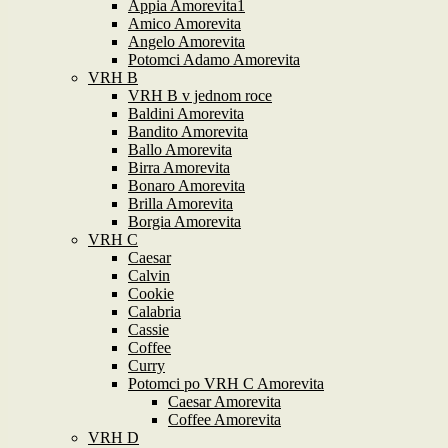
Appia Amorevita1
Amico Amorevita
Angelo Amorevita
Potomci Adamo Amorevita
VRH B
VRH B v jednom roce
Baldini Amorevita
Bandito Amorevita
Ballo Amorevita
Birra Amorevita
Bonaro Amorevita
Brilla Amorevita
Borgia Amorevita
VRH C
Caesar
Calvin
Cookie
Calabria
Cassie
Coffee
Curry
Potomci po VRH C Amorevita
Caesar Amorevita
Coffee Amorevita
VRH D