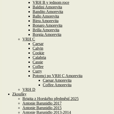
VRH B v jednom roce
Baldini Amorevita
Bandito Amorevita
Ballo Amorevita
Birra Amorevita
Bonaro Amorevita
Brilla Amorevita
Borgia Amorevita
VRH C
Caesar
Calvin
Cookie
Calabria
Cassie
Coffee
Curry
Potomci po VRH C Amorevita
Caesar Amorevita
Coffee Amorevita
VRH D
Zkoušky
Brigita z Horského předměstí 2025
Antonie Barunidlo 2017
Antonie Barunidlo 2015
Antonie Barunidlo 2013-2014