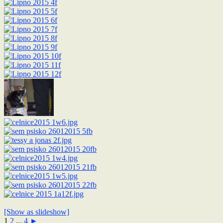
[Show as slideshow]
1
2
...
4
►