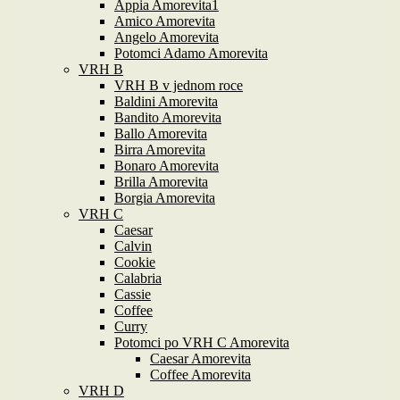
Appia Amorevita1
Amico Amorevita
Angelo Amorevita
Potomci Adamo Amorevita
VRH B
VRH B v jednom roce
Baldini Amorevita
Bandito Amorevita
Ballo Amorevita
Birra Amorevita
Bonaro Amorevita
Brilla Amorevita
Borgia Amorevita
VRH C
Caesar
Calvin
Cookie
Calabria
Cassie
Coffee
Curry
Potomci po VRH C Amorevita
Caesar Amorevita
Coffee Amorevita
VRH D