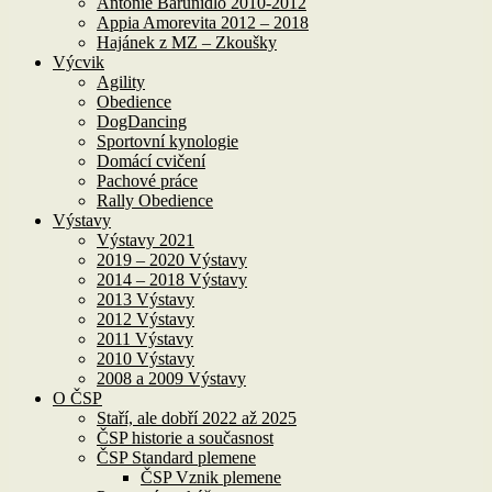
Antonie Barunidlo 2010-2012
Appia Amorevita 2012 – 2018
Hajánek z MZ – Zkoušky
Výcvik
Agility
Obedience
DogDancing
Sportovní kynologie
Domácí cvičení
Pachové práce
Rally Obedience
Výstavy
Výstavy 2021
2019 – 2020 Výstavy
2014 – 2018 Výstavy
2013 Výstavy
2012 Výstavy
2011 Výstavy
2010 Výstavy
2008 a 2009 Výstavy
O ČSP
Staří, ale dobří 2022 až 2025
ČSP historie a současnost
ČSP Standard plemene
ČSP Vznik plemene