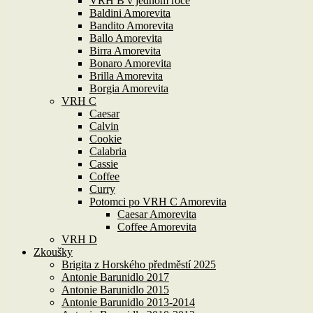
VRH B v jednom roce
Baldini Amorevita
Bandito Amorevita
Ballo Amorevita
Birra Amorevita
Bonaro Amorevita
Brilla Amorevita
Borgia Amorevita
VRH C
Caesar
Calvin
Cookie
Calabria
Cassie
Coffee
Curry
Potomci po VRH C Amorevita
Caesar Amorevita
Coffee Amorevita
VRH D
Zkoušky
Brigita z Horského předměstí 2025
Antonie Barunidlo 2017
Antonie Barunidlo 2015
Antonie Barunidlo 2013-2014