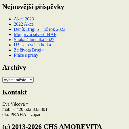
Nejnovější příspěvky
Akce 2023
2022 Akce
Deník Brigi 5 – už rok 2023
Můj první silvestr HAF
Strakatá turistika 2022
Už jsem velká holka
Ze života Brigi 4
Práce s prahy
Archivy
Archivy
Kontakt
Eva Vácová *
mob. + 420 602 333 301
okr. PRAHA – západ
(c) 2013-2026 CHS AMOREVITA