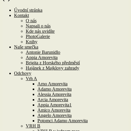
Úvodní stránka
Kontakt
O nás
Napsali o nás
Kde nás uvidíte
PhotoGalerie
Knihy
Naše smečka
Antonie Barunidlo
Appia Amorevita
Brigita z Horského předměstí
Hajánek z Majklovy zahrady
Odchovy
Vrh A
Arno Amorevita
Adamo Amorevita
Alessia Amorevita
Arcia Amorevita
Appia Amorevita1
Amico Amorevita
Angelo Amorevita
Potomci Adamo Amorevita
VRH B