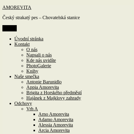
Přejít
AMOREVITA
k
Český strakatý pes – Chovatelská stanice
obsahu
webu
Menu
Úvodní stránka
Kontakt
O nás
Napsali o nás
Kde nás uvidíte
PhotoGalerie
Knihy
Naše smečka
Antonie Barunidlo
Appia Amorevita
Brigita z Horského předměstí
Hajánek z Majklovy zahrady
Odchovy
Vrh A
Arno Amorevita
Adamo Amorevita
Alessia Amorevita
Arcia Amorevita