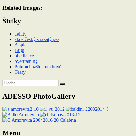
Related Images:
Štítky
agility
akce český strakatý pes
Appia
Brigi
obedience
overtraining
Potomci našich odchovů
Tessy
Hledat:
Hledání
ADESSO PhotoGallery
Menu