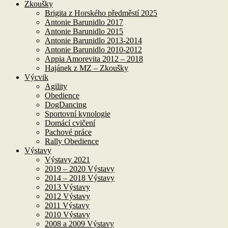
Zkoušky
Brigita z Horského předměstí 2025
Antonie Barunidlo 2017
Antonie Barunidlo 2015
Antonie Barunidlo 2013-2014
Antonie Barunidlo 2010-2012
Appia Amorevita 2012 – 2018
Hajánek z MZ – Zkoušky
Výcvik
Agility
Obedience
DogDancing
Sportovní kynologie
Domácí cvičení
Pachové práce
Rally Obedience
Výstavy
Výstavy 2021
2019 – 2020 Výstavy
2014 – 2018 Výstavy
2013 Výstavy
2012 Výstavy
2011 Výstavy
2010 Výstavy
2008 a 2009 Výstavy