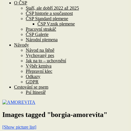
O ČSP
Staří, ale dobří 2022 až 2025
ČSP historie a současnost
ČSP Standard plemene
ČSP Vznik plemene
Pracovní strakáč
ČSP Galerie
Národní plemena
Návody
Návod na štěně
Vychovaný pes
Jak na to – uchovnění
Výběr krmiva
Přepravní klec
Odkazy
GDPR
Cestování se psem
Psí Itinerář
Images tagged "borgia-amorevita"
[Show picture list]