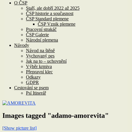
O ČSP
Staří, ale dobří 2022 až 2025
ČSP historie a současnost
ČSP Standard plemene
ČSP Vznik plemene
Pracovní strakáč
ČSP Galerie
Národní plemena
Návody
Návod na štěně
Vychovaný pes
Jak na to – uchovnění
Výběr krmiva
Přepravní klec
Odkazy
GDPR
Cestování se psem
Psí Itinerář
Images tagged "adamo-amorevita"
[Show picture list]