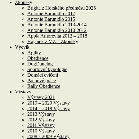
Zkoušky
Brigita z Horského předměstí 2025
Antonie Barunidlo 2017
Antonie Barunidlo 2015
Antonie Barunidlo 2013-2014
Antonie Barunidlo 2010-2012
Appia Amorevita 2012 – 2018
Hajánek z MZ – Zkoušky
Výcvik
Agility
Obedience
DogDancing
Sportovní kynologie
Domácí cvičení
Pachové práce
Rally Obedience
Výstavy
Výstavy 2021
2019 – 2020 Výstavy
2014 – 2018 Výstavy
2013 Výstavy
2012 Výstavy
2011 Výstavy
2010 Výstavy
2008 a 2009 Výstavy