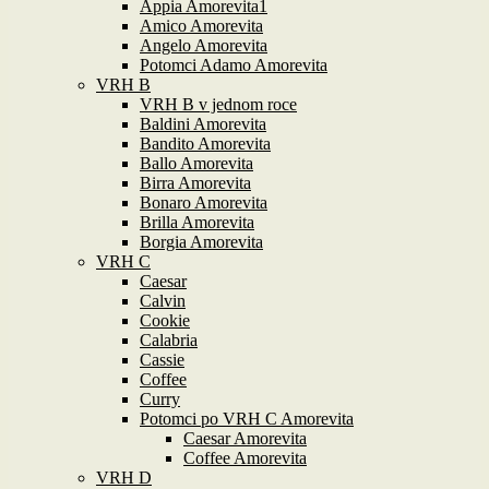
Appia Amorevita1
Amico Amorevita
Angelo Amorevita
Potomci Adamo Amorevita
VRH B
VRH B v jednom roce
Baldini Amorevita
Bandito Amorevita
Ballo Amorevita
Birra Amorevita
Bonaro Amorevita
Brilla Amorevita
Borgia Amorevita
VRH C
Caesar
Calvin
Cookie
Calabria
Cassie
Coffee
Curry
Potomci po VRH C Amorevita
Caesar Amorevita
Coffee Amorevita
VRH D