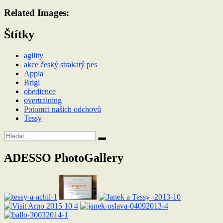
Related Images:
Štítky
agility
akce český strakatý pes
Appia
Brigi
obedience
overtraining
Potomci našich odchovů
Tessy
Hledat:
Hledání
ADESSO PhotoGallery