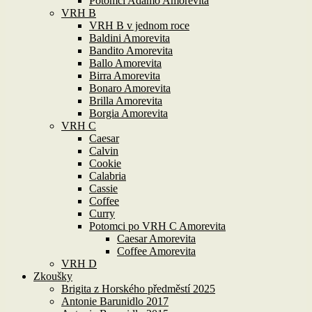
Potomci Adamo Amorevita
VRH B
VRH B v jednom roce
Baldini Amorevita
Bandito Amorevita
Ballo Amorevita
Birra Amorevita
Bonaro Amorevita
Brilla Amorevita
Borgia Amorevita
VRH C
Caesar
Calvin
Cookie
Calabria
Cassie
Coffee
Curry
Potomci po VRH C Amorevita
Caesar Amorevita
Coffee Amorevita
VRH D
Zkoušky
Brigita z Horského předměstí 2025
Antonie Barunidlo 2017