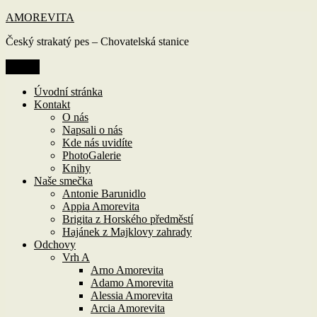
Přejít
AMOREVITA
k
Český strakatý pes – Chovatelská stanice
obsahu
webu
Menu
Úvodní stránka
Kontakt
O nás
Napsali o nás
Kde nás uvidíte
PhotoGalerie
Knihy
Naše smečka
Antonie Barunidlo
Appia Amorevita
Brigita z Horského předměstí
Hajánek z Majklovy zahrady
Odchovy
Vrh A
Arno Amorevita
Adamo Amorevita
Alessia Amorevita
Arcia Amorevita