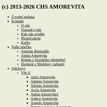
(c) 2013-2026 CHS AMOREVITA
Úvodní stránka
Kontakt
O nás
Napsali o nás
Kde nás uvidíte
PhotoGalerie
Knihy
Naše smečka
Antonie Barunidlo
Appia Amorevita
Brigita z Horského předměstí
Hajánek z Majklovy zahrady
Odchovy
Vrh A
Arno Amorevita
Adamo Amorevita
Alessia Amorevita
Arcia Amorevita
Appia Amorevita1
Amico Amorevita
Angelo Amorevita