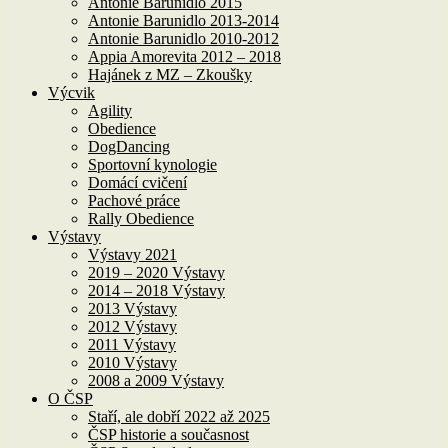
Antonie Barunidlo 2015
Antonie Barunidlo 2013-2014
Antonie Barunidlo 2010-2012
Appia Amorevita 2012 – 2018
Hajánek z MZ – Zkoušky
Výcvik
Agility
Obedience
DogDancing
Sportovní kynologie
Domácí cvičení
Pachové práce
Rally Obedience
Výstavy
Výstavy 2021
2019 – 2020 Výstavy
2014 – 2018 Výstavy
2013 Výstavy
2012 Výstavy
2011 Výstavy
2010 Výstavy
2008 a 2009 Výstavy
O ČSP
Staří, ale dobří 2022 až 2025
ČSP historie a současnost