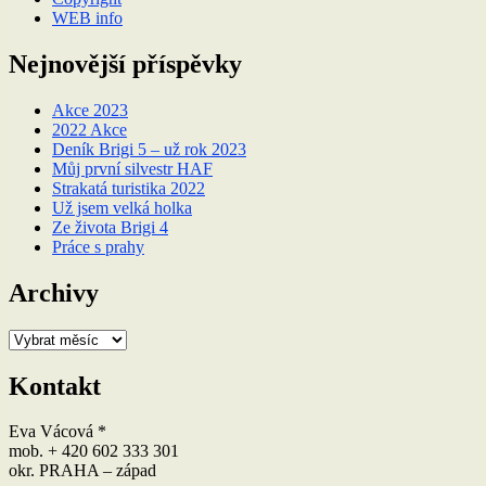
WEB info
Nejnovější příspěvky
Akce 2023
2022 Akce
Deník Brigi 5 – už rok 2023
Můj první silvestr HAF
Strakatá turistika 2022
Už jsem velká holka
Ze života Brigi 4
Práce s prahy
Archivy
Archivy
Kontakt
Eva Vácová *
mob. + 420 602 333 301
okr. PRAHA – západ