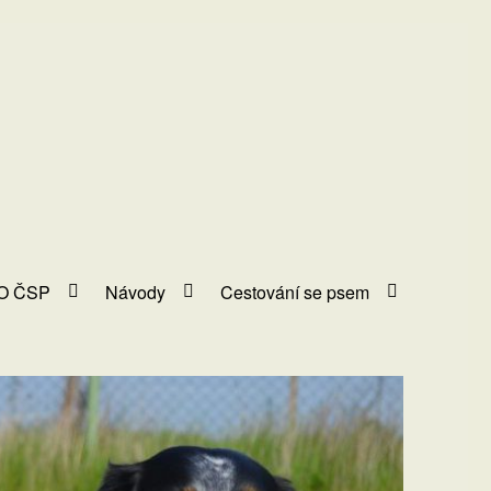
O ČSP
Návody
Cestování se psem