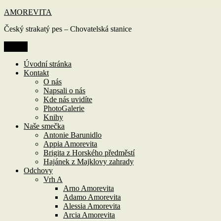
Přejít
AMOREVITA
k
Český strakatý pes – Chovatelská stanice
obsahu
webu
Menu
Úvodní stránka
Kontakt
O nás
Napsali o nás
Kde nás uvidíte
PhotoGalerie
Knihy
Naše smečka
Antonie Barunidlo
Appia Amorevita
Brigita z Horského předměstí
Hajánek z Majklovy zahrady
Odchovy
Vrh A
Arno Amorevita
Adamo Amorevita
Alessia Amorevita
Arcia Amorevita