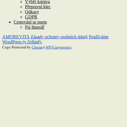
Výběr krmiva
Přepravní klec
Odkazy
GDPR
Cestování se psem
Psí Itinerář
AMOREVITA
Zásady ochrany osobních údajů
Používáme
WordPress (v češtině).
Copy Protected by
Chetan
's
WP-Copyprotect
.