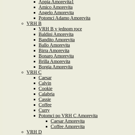
Appia Amorevita1
Amico Amorevita
Angelo Amorevita
Potomci Adamo Amorevita
VRH B
VRH B v jednom roce
Baldini Amorevita
Bandito Amorevita
Ballo Amorevita
Birra Amorevita
Bonaro Amorevita
Brilla Amorevita
Borgia Amorevita
VRH C
Caesar
Calvin
Cookie
Calabria
Cassie
Coffee
Curry
Potomci po VRH C Amorevita
Caesar Amorevita
Coffee Amorevita
VRH D