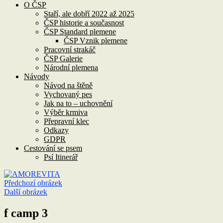
O ČSP
Staří, ale dobří 2022 až 2025
ČSP historie a současnost
ČSP Standard plemene
ČSP Vznik plemene
Pracovní strakáč
ČSP Galerie
Národní plemena
Návody
Návod na štěně
Vychovaný pes
Jak na to – uchovnění
Výběr krmiva
Přepravní klec
Odkazy
GDPR
Cestování se psem
Psí Itinerář
Předchozí obrázek
Další obrázek
f camp 3