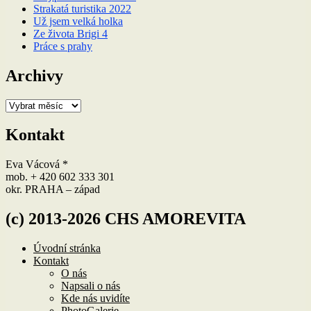
Strakatá turistika 2022
Už jsem velká holka
Ze života Brigi 4
Práce s prahy
Archivy
Archivy
Kontakt
Eva Vácová *
mob. + 420 602 333 301
okr. PRAHA – západ
(c) 2013-2026 CHS AMOREVITA
Úvodní stránka
Kontakt
O nás
Napsali o nás
Kde nás uvidíte
PhotoGalerie