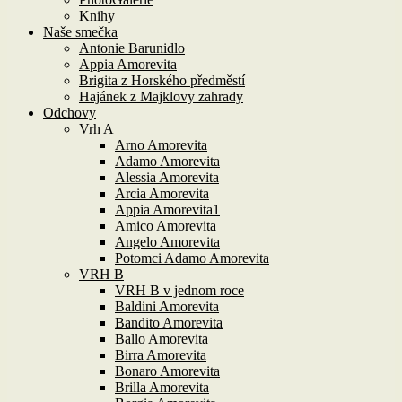
Knihy
Naše smečka
Antonie Barunidlo
Appia Amorevita
Brigita z Horského předměstí
Hajánek z Majklovy zahrady
Odchovy
Vrh A
Arno Amorevita
Adamo Amorevita
Alessia Amorevita
Arcia Amorevita
Appia Amorevita1
Amico Amorevita
Angelo Amorevita
Potomci Adamo Amorevita
VRH B
VRH B v jednom roce
Baldini Amorevita
Bandito Amorevita
Ballo Amorevita
Birra Amorevita
Bonaro Amorevita
Brilla Amorevita