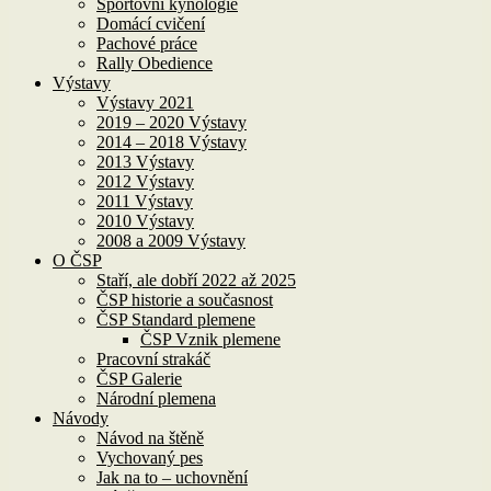
Sportovní kynologie
Domácí cvičení
Pachové práce
Rally Obedience
Výstavy
Výstavy 2021
2019 – 2020 Výstavy
2014 – 2018 Výstavy
2013 Výstavy
2012 Výstavy
2011 Výstavy
2010 Výstavy
2008 a 2009 Výstavy
O ČSP
Staří, ale dobří 2022 až 2025
ČSP historie a současnost
ČSP Standard plemene
ČSP Vznik plemene
Pracovní strakáč
ČSP Galerie
Národní plemena
Návody
Návod na štěně
Vychovaný pes
Jak na to – uchovnění