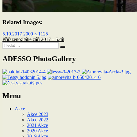
Related Images:
Publikováno:
Původní
5.10.2017
2000 × 1125
Navigace
velikost:
Přiřazeno:
Itálie záři 2017 – 5.díl
Hledat:
pro
Hledání
příspěvek
ADESSO PhotoGallery
Menu
Akce
Akce 2023
Akce 2022
2021 Akce
2020 Akce
2019 Akce