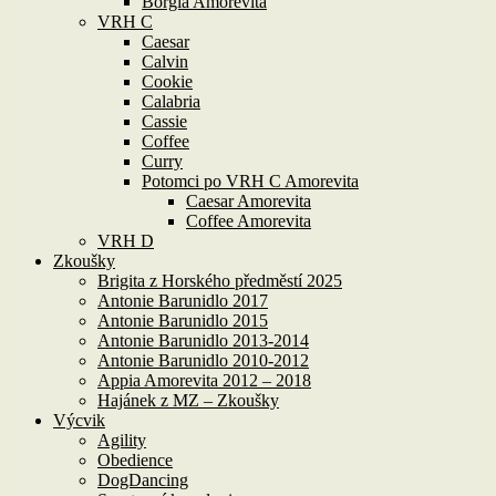
Borgia Amorevita
VRH C
Caesar
Calvin
Cookie
Calabria
Cassie
Coffee
Curry
Potomci po VRH C Amorevita
Caesar Amorevita
Coffee Amorevita
VRH D
Zkoušky
Brigita z Horského předměstí 2025
Antonie Barunidlo 2017
Antonie Barunidlo 2015
Antonie Barunidlo 2013-2014
Antonie Barunidlo 2010-2012
Appia Amorevita 2012 – 2018
Hajánek z MZ – Zkoušky
Výcvik
Agility
Obedience
DogDancing