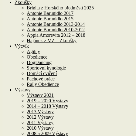
Zkoušky
Brigita z Horského předměstí 2025
Antonie Barunidlo 2017
Antonie Barunidlo 2015
Antonie Barunidlo 2013-2014
Antonie Barunidlo 2010-2012
Appia Amorevita 2012 – 2018
Hajánek z MZ – Zkoušky
Výcvik
Agility
Obedience
DogDancing
Sportovní kynologie
Domácí cvičení
Pachové práce
Rally Obedience
Výstavy
Výstavy 2021
2019 – 2020 Výstavy
2014 – 2018 Výstavy
2013 Výstavy
2012 Výstavy
2011 Výstavy
2010 Výstavy
2008 a 2009 Výstavy