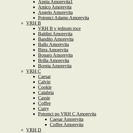
Appia Amorevita1
Amico Amorevita
Angelo Amorevita
Potomci Adamo Amorevita
VRH B
VRH B v jednom roce
Baldini Amorevita
Bandito Amorevita
Ballo Amorevita
Birra Amorevita
Bonaro Amorevita
Brilla Amorevita
Borgia Amorevita
VRH C
Caesar
Calvin
Cookie
Calabria
Cassie
Coffee
Curry
Potomci po VRH C Amorevita
Caesar Amorevita
Coffee Amorevita
VRH D