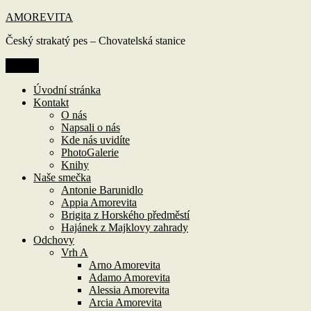
Přejít
AMOREVITA
k
Český strakatý pes – Chovatelská stanice
obsahu
webu
Menu
Úvodní stránka
Kontakt
O nás
Napsali o nás
Kde nás uvidíte
PhotoGalerie
Knihy
Naše smečka
Antonie Barunidlo
Appia Amorevita
Brigita z Horského předměstí
Hajánek z Majklovy zahrady
Odchovy
Vrh A
Arno Amorevita
Adamo Amorevita
Alessia Amorevita
Arcia Amorevita