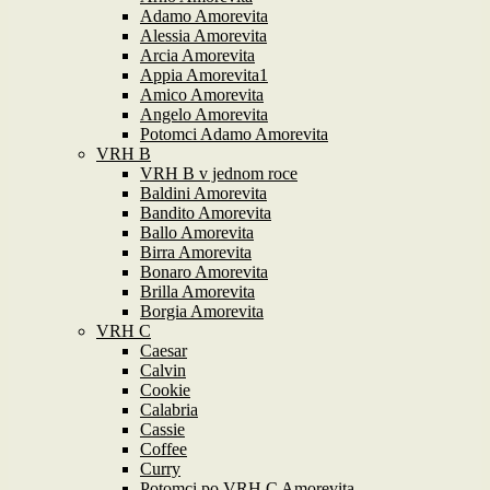
Adamo Amorevita
Alessia Amorevita
Arcia Amorevita
Appia Amorevita1
Amico Amorevita
Angelo Amorevita
Potomci Adamo Amorevita
VRH B
VRH B v jednom roce
Baldini Amorevita
Bandito Amorevita
Ballo Amorevita
Birra Amorevita
Bonaro Amorevita
Brilla Amorevita
Borgia Amorevita
VRH C
Caesar
Calvin
Cookie
Calabria
Cassie
Coffee
Curry
Potomci po VRH C Amorevita