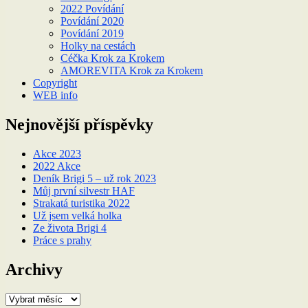
2022 Povídání
Povídání 2020
Povídání 2019
Holky na cestách
Céčka Krok za Krokem
AMOREVITA Krok za Krokem
Copyright
WEB info
Nejnovější příspěvky
Akce 2023
2022 Akce
Deník Brigi 5 – už rok 2023
Můj první silvestr HAF
Strakatá turistika 2022
Už jsem velká holka
Ze života Brigi 4
Práce s prahy
Archivy
Archivy