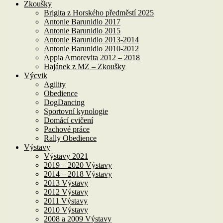
Zkoušky
Brigita z Horského předměstí 2025
Antonie Barunidlo 2017
Antonie Barunidlo 2015
Antonie Barunidlo 2013-2014
Antonie Barunidlo 2010-2012
Appia Amorevita 2012 – 2018
Hajánek z MZ – Zkoušky
Výcvik
Agility
Obedience
DogDancing
Sportovní kynologie
Domácí cvičení
Pachové práce
Rally Obedience
Výstavy
Výstavy 2021
2019 – 2020 Výstavy
2014 – 2018 Výstavy
2013 Výstavy
2012 Výstavy
2011 Výstavy
2010 Výstavy
2008 a 2009 Výstavy