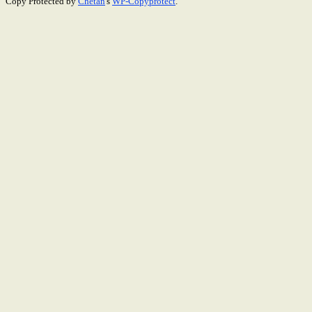
Copy Protected by
Chetan
's
WP-Copyprotect
.