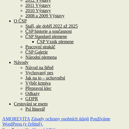
2012 Výstavy
2011 Výstavy
2010 Výstavy
2008 a 2009 Výstavy
O ČSP
Staří, ale dobří 2022 až 2025
ČSP historie a současnost
ČSP Standard plemene
ČSP Vznik plemene
Pracovní strakáč
ČSP Galerie
Národní plemena
Návody
Návod na štěně
Vychovaný pes
Jak na to – uchovnění
Výběr krmiva
Přepravní klec
Odkazy
GDPR
Cestování se psem
Psí Itinerář
AMOREVITA
Zásady ochrany osobních údajů
Používáme
WordPress (v češtině).