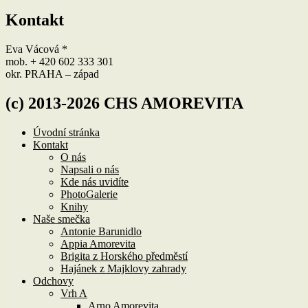
Kontakt
Eva Vácová *
mob. + 420 602 333 301
okr. PRAHA – západ
(c) 2013-2026 CHS AMOREVITA
Úvodní stránka
Kontakt
O nás
Napsali o nás
Kde nás uvidíte
PhotoGalerie
Knihy
Naše smečka
Antonie Barunidlo
Appia Amorevita
Brigita z Horského předměstí
Hajánek z Majklovy zahrady
Odchovy
Vrh A
Arno Amorevita