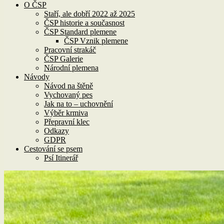
O ČSP
Staří, ale dobří 2022 až 2025
ČSP historie a současnost
ČSP Standard plemene
ČSP Vznik plemene
Pracovní strakáč
ČSP Galerie
Národní plemena
Návody
Návod na štěně
Vychovaný pes
Jak na to – uchovnění
Výběr krmiva
Přepravní klec
Odkazy
GDPR
Cestování se psem
Psí Itinerář