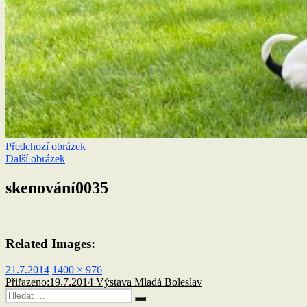
Předchozí obrázek
Další obrázek
skenování0035
Related Images:
Publikováno:
Původní
21.7.2014
1400 × 976
Navigace
velikost:
Přiřazeno:
19.7.2014 Výstava Mladá Boleslav
Hledat:
pro
Hledání