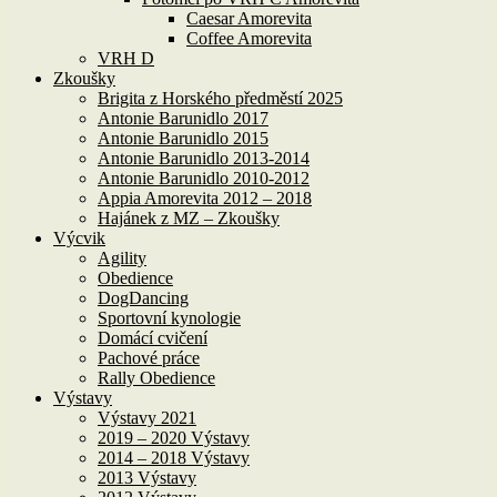
Caesar Amorevita
Coffee Amorevita
VRH D
Zkoušky
Brigita z Horského předměstí 2025
Antonie Barunidlo 2017
Antonie Barunidlo 2015
Antonie Barunidlo 2013-2014
Antonie Barunidlo 2010-2012
Appia Amorevita 2012 – 2018
Hajánek z MZ – Zkoušky
Výcvik
Agility
Obedience
DogDancing
Sportovní kynologie
Domácí cvičení
Pachové práce
Rally Obedience
Výstavy
Výstavy 2021
2019 – 2020 Výstavy
2014 – 2018 Výstavy
2013 Výstavy